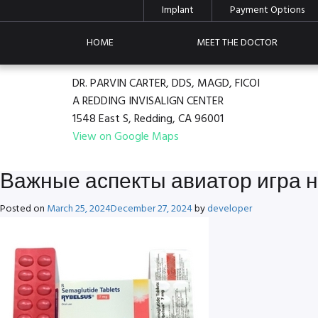
Implant
Payment Options
HOME
MEET THE DOCTOR
DR. PARVIN CARTER, DDS, MAGD, FICOI
A REDDING INVISALIGN CENTER
1548 East S, Redding, CA 96001
View on Google Maps
Важные аспекты авиатор игра н
Posted on
March 25, 2024
December 27, 2024
by
developer