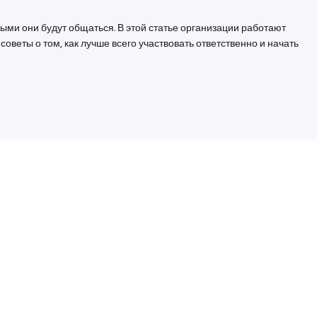
ыми они будут общаться. В этой статье организации работают
советы о том, как лучше всего участвовать ответственно и начать