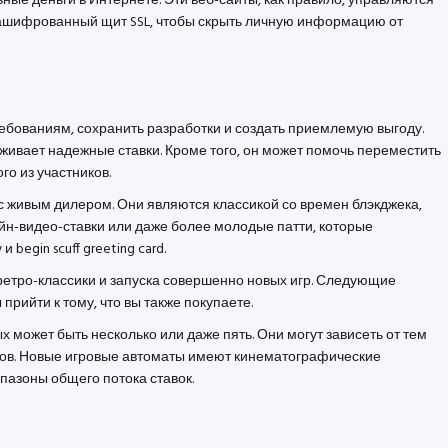
ные деньги в Интернете. Эти веб-сайты, как правило, управляются
ашифрованный щит SSL, чтобы скрыть личную информацию от
ребованиям, сохранить разработки и создать приемлемую выгоду.
рживает надежные ставки. Кроме того, он может помочь переместить
о из участников.
 с живым дилером. Они являются классикой со времен блэкджека,
лайн-видео-ставки или даже более молодые патти, которые
egin scuff greeting card.
ретро-классики и запуска совершенно новых игр. Следующие
прийти к тому, что вы также покупаете.
ожет быть несколько или даже пять. Они могут зависеть от тем
конов. Новые игровые автоматы имеют кинематографические
пазоны общего потока ставок.