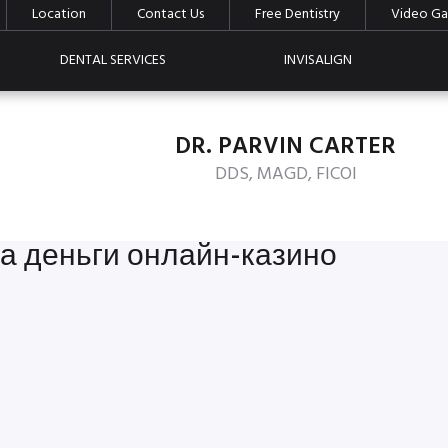
Location
Contact Us
Free Dentistry
Video Gal
DENTAL SERVICES
INVISALIGN
DR. PARVIN CARTER
DDS, MAGD, FICOI
а деньги онлайн-казино