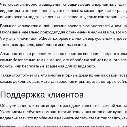
Что касается игорного заведения, спрашивающего варианты, участн
видеоигры, и ограниченное чувство человека может привести к разр
инициировали надежные денежные варианты, такие как старинные 
Большое количество онлайн-казино распознают Mastercard и начинаю
Последние идеально подходят для ограничения наличия или, возмо
Very one и начинают eCheck, которые являются виртуальными прове
также, как правило, свободны в использовании.
Альтернативным решением всегда является внесение средств с помо
самых безопасных, тем не менее, его обработка займет немного вр
бонусы или бесплатные вращения для их видеоигр.
Также стоит отметить, что многие игорные дома принимают криптова
самые доходные автоматы для ведения игры, играть в которые сейча
Поддержка клиентов
Обслуживание клиентов игорного заведения является важной частью 
Участникам требуется помощь в таких вещах, как погашение купонн
поддерживать эти проблемы и начинать делать ставки так гладко, ка