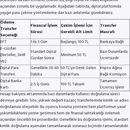
üzerinden devam etmeniz önerilir. Bu, bilgi teyidi ve fraud engelleme
açısından zorunlu bir uygulamadır. Aşağıdaki tabloda, dijital platformda
yaygın para çekme yöntemlerine dair bazı anlatımlar görebilirsiniz.
Ödeme
Finansal İşlem
Çekim İşlemi İçin
Transfer
Transfer
Süresi
Gerekli Alt Limit
Masrafı
Seçeneği
EFT
1 ila 3 Gün
Başlangıç 100 TL
Bankaya Bağlı
E-cüzdan
Standart Dijital
Bazı Durumlarda
(Neteller, Skrill
Minimum 50 TL
Cüzdan Süresi
Ücretsizdir
vb.)
Dijital Para
Genellikle 30-60
50 TL’ye Denk Gelen
Kripto Ağına
Transferi
Dakika
Dijital Para
Bağlı Komisyon
Dijital Banka
Tamamen
2-5 İş Günü
100 TL Tabanlı
Kartı
Ücretsiz İşlem
Hesap bakiyesi aktarımında bazı durumlarda Kullanıcı doğrulama süreci
devreye girebilir. Site, yüksek değerli kazanç transferlerinde kimlik ve adres
doğrulaması isteyebilir. Bu oyuncu koruma yöntemi hem platformun yasal
yükümlülüklerini yerine getirmesi hem de finansal sahtekarlığı önlemek
açısından öncelikli bir prosedürdür. Genellikle bu doğrulama işlemi, standart
kimlik doğrulama aşamaları tamamlanarak sorunsuz biçimde tamamlanabilir.