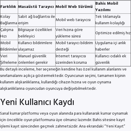
Bahis Mobil
Farklılık
Masaüstü Tarayıcı
Mobil Web Sürümü
Yazılımı
Kolay
Sabit ağ bağlantısı ile
Tek tıklamayla
Mobil web tarayıcısı
Bağlanma
erişim
kullanım kolaylığı
Çalışma
Bilgisayar özellikleri
Veri hızına göre
Optimize edilmiş hız
Hızı
belirleyici
yükleme süresi
Mobil
Kullanıcı bildirimlere
Mobil tarayıcı bildirim
Uygulama içi anlık
Bildirimler
ulaşamaz
desteği
haberler
Veri
Manuel güvenlik
İnternet tarayıcısı
Kullanıcı odaklı ek
Şifreleme
önlemleri gerekir
üzerinden koruma
güvenlik
Bu detaylı inceleme, her seçeneğin kendine has özel kullanım alanlarını ve
sınırlamalarını açıkça göstermektedir. Oyuncunun seçimi, tamamen kişinin
kullanım alışkanlıklarına, kullandığı cihazın hızına ve oyun oynama
alışkanlıklarına oyuncudan oyuncuya değişebilmektedir.
Yeni Kullanıcı Kaydı
Sanal kumar platformu veya oyun alanında para kullanarak kumar oynamak
için öncelikle oyun platformuna üye olmanız lazımdır. Bahis sitesine kayıt
işlemi kayıt sürecinden geçmek zahmetsizdir. Ana ekrandaki “Yeni Kayıt”