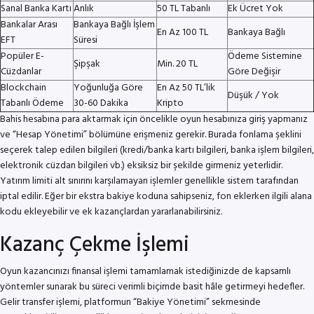
Sanal Banka Kartı
Anlık
50 TL Tabanlı
Ek Ücret Yok
Bankalar Arası
Bankaya Bağlı İşlem
En Az 100 TL
Bankaya Bağlı
EFT
Süresi
Popüler E-
Ödeme Sistemine
Şipşak
Min. 20 TL
Cüzdanlar
Göre Değişir
Blockchain
Yoğunluğa Göre
En Az 50 TL’lik
Düşük / Yok
Tabanlı Ödeme
30-60 Dakika
Kripto
Bahis hesabına para aktarmak için öncelikle oyun hesabınıza giriş yapmanız
ve “Hesap Yönetimi” bölümüne erişmeniz gerekir. Burada fonlama şeklini
seçerek talep edilen bilgileri (kredi/banka kartı bilgileri, banka işlem bilgileri,
elektronik cüzdan bilgileri vb.) eksiksiz bir şekilde girmeniz yeterlidir.
Yatırım limiti alt sınırını karşılamayan işlemler genellikle sistem tarafından
iptal edilir. Eğer bir ekstra bakiye koduna sahipseniz, fon eklerken ilgili alana
kodu ekleyebilir ve ek kazançlardan yararlanabilirsiniz.
Kazanç Çekme İşlemi
Oyun kazancınızı finansal işlemi tamamlamak istediğinizde de kapsamlı
yöntemler sunarak bu süreci verimli biçimde basit hâle getirmeyi hedefler.
Gelir transfer işlemi, platformun “Bakiye Yönetimi” sekmesinde