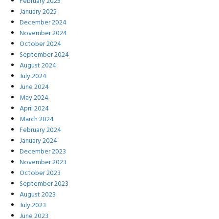
February 2025
January 2025
December 2024
November 2024
October 2024
September 2024
August 2024
July 2024
June 2024
May 2024
April 2024
March 2024
February 2024
January 2024
December 2023
November 2023
October 2023
September 2023
August 2023
July 2023
June 2023