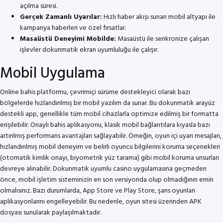
açılma süresi.
Gerçek Zamanlı Uyarılar:
Hızlı haber akışı sunan mobil altyapı ile
kampanya haberleri ve özel fırsatlar.
Masaüstü Deneyimi Mobilde:
Masaüstü ile senkronize çalışan
işlevler dokunmatik ekran uyumluluğu ile çalışır.
Mobil Uygulama
Online bahis platformu, çevrimiçi sürüme destekleyici olarak bazı
bölgelerde hızlandırılmış bir mobil yazılım da sunar. Bu dokunmatik arayüz
destekli app, genellikle tüm mobil cihazlarla optimize edilmiş bir formatta
erişilebilir. Onaylı bahis aplikasyonu, klasik mobil bağlantılara kıyasla bazı
artırılmış performans avantajları sağlayabilir. Örneğin, oyun içi uyarı mesajları,
hızlandırılmış mobil deneyim ve belirli oyuncu bilgilerini koruma seçenekleri
(otomatik kimlik onayı, biyometrik yüz tarama) gibi mobil koruma unsurları
devreye alınabilir. Dokunmatik uyumlu casino uygulamasına geçmeden
önce, mobil işletim sisteminizin en son versiyonda olup olmadığının emin
olmalısınız. Bazı durumlarda, App Store ve Play Store, şans oyunları
aplikasyonlarını engelleyebilir. Bu nedenle, oyun sitesi üzerinden APK
dosyası sunularak paylaşılmaktadır.