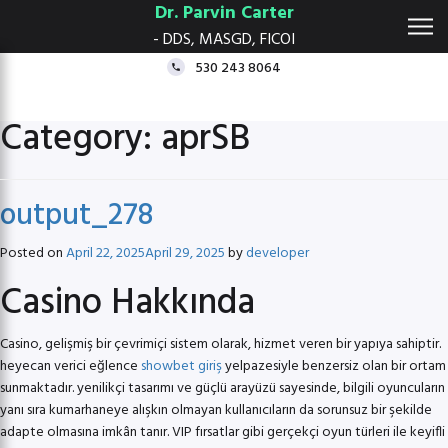
Dr. Parvin Carter
- DDS, MASGD, FICOI
530 243 8064
Category:
aprSB
output_278
Posted on
April 22, 2025
April 29, 2025
by
developer
Casino Hakkında
Casino, gelişmiş bir çevrimiçi sistem olarak, hizmet veren bir yapıya sahiptir.
heyecan verici eğlence
showbet giriş
yelpazesiyle benzersiz olan bir ortam
sunmaktadır. yenilikçi tasarımı ve güçlü arayüzü sayesinde, bilgili oyuncuların
yanı sıra kumarhaneye alışkın olmayan kullanıcıların da sorunsuz bir şekilde
adapte olmasına imkân tanır. VIP fırsatlar gibi gerçekçi oyun türleri ile keyifli