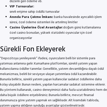
düzenli geri ödeme vb.
VIP Turnuvalar:
sınırlı erişime sahip ödüllü turnuvalar
Anında Para Çekme İmkanı:
banka havalesinde ayrıcalıklı işlem
süresi, özel ödeme sistemleri ile artırılmış limitler
Casino Üyelerine Özel Avantajlar:
doğum günü kutlamalarına
özel casino bonusları, yüksek statüdeki oyuncular için özel
organizasyonlar
Sürekli Fon Ekleyerek
“Depozitoyu yenileyerek” ifadesi, oyuncuların belli bir sistemle para
yatırması anlamına gelir. Kumarhane platformları, sürekli yatırım yapan
kullanıcılarına ödüller tanımlar. Genellikle, yatırım devamlılığına dayalı ödül
mekanizması, belirli bir seviyeye ulaşan yatırımlara ödül kazandırabilir.
Bununla birlikte, sürekli yatırım yapan kullanıcılar sadakat ödüllerine daha
kolay ulaşabilir. Bunun nedeni, yapılan harcamalar sadakat sistemine eklenir.
Bu yöntemi kullanarak, casino deneyiminizi daha fazla uzatabilirsiniz hem de
daha büyük ödüllere erişebilirsiniz. Bununla birlikte, mevcut finansal
durumunuza göre yatırım yapmak en sağlıklısıdır. Alt kısımdaki tabloda,
yatırım yapma sıklığının sunduğu avantajlar gösterilmektedir.