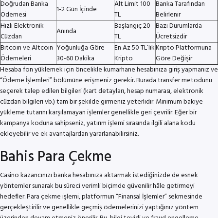
Doğrudan Banka
Alt Limit 100
Banka Tarafından
1-2 Gün İçinde
Ödemesi
TL
Belirlenir
Hızlı Elektronik
Başlangıç 20
Bazı Durumlarda
Anında
Cüzdan
TL
Ücretsizdir
Bitcoin ve Altcoin
Yoğunluğa Göre
En Az 50 TL’lik
Kripto Platformuna
Ödemeleri
30-60 Dakika
Kripto
Göre Değişir
Hesaba fon yüklemek için öncelikle kumarhane hesabınıza giriş yapmanız ve
“Ödeme İşlemleri” bölümüne erişmeniz gerekir. Burada transfer metodunu
seçerek talep edilen bilgileri (kart detayları, hesap numarası, elektronik
cüzdan bilgileri vb.) tam bir şekilde girmeniz yeterlidir. Minimum bakiye
yükleme tutarını karşılamayan işlemler genellikle geri çevrilir. Eğer bir
kampanya koduna sahipseniz, yatırım işlemi sırasında ilgili alana kodu
ekleyebilir ve ek avantajlardan yararlanabilirsiniz.
Bahis Para Çekme
Casino kazancınızı banka hesabınıza aktarmak istediğinizde de esnek
yöntemler sunarak bu süreci verimli biçimde güvenilir hâle getirmeyi
hedefler. Para çekme işlemi, platformun “Finansal İşlemler” sekmesinde
gerçekleştirilir ve genellikle geçmiş ödemelerinizi yaptığınız yöntem