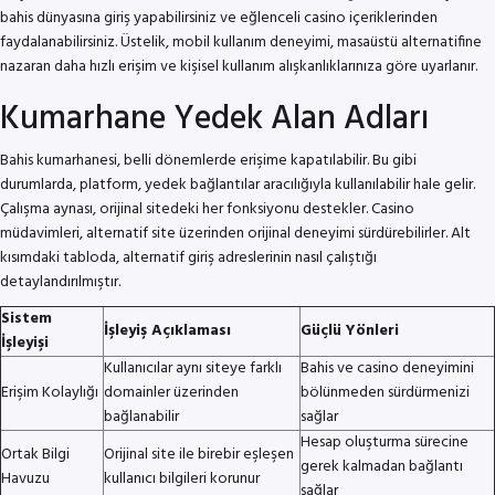
bahis dünyasına giriş yapabilirsiniz ve eğlenceli casino içeriklerinden
faydalanabilirsiniz. Üstelik, mobil kullanım deneyimi, masaüstü alternatifine
nazaran daha hızlı erişim ve kişisel kullanım alışkanlıklarınıza göre uyarlanır.
Kumarhane Yedek Alan Adları
Bahis kumarhanesi, belli dönemlerde erişime kapatılabilir. Bu gibi
durumlarda, platform, yedek bağlantılar aracılığıyla kullanılabilir hale gelir.
Çalışma aynası, orijinal sitedeki her fonksiyonu destekler. Casino
müdavimleri, alternatif site üzerinden orijinal deneyimi sürdürebilirler. Alt
kısımdaki tabloda, alternatif giriş adreslerinin nasıl çalıştığı
detaylandırılmıştır.
Sistem
İşleyiş Açıklaması
Güçlü Yönleri
İşleyişi
Kullanıcılar aynı siteye farklı
Bahis ve casino deneyimini
Erişim Kolaylığı
domainler üzerinden
bölünmeden sürdürmenizi
bağlanabilir
sağlar
Hesap oluşturma sürecine
Ortak Bilgi
Orijinal site ile birebir eşleşen
gerek kalmadan bağlantı
Havuzu
kullanıcı bilgileri korunur
sağlar