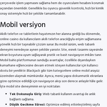
çerçevede işlem yapmasını sağlama hem de oyuncuların hesabını korumak
açısından önemlidir. Genellikle bu oyuncu güvenlik kontrolü, hızlı bir kimlik
onay sistemiyle hızlı bir şekilde tamamlanabilir.
Mobil versiyon
Akıllı telefon ve tabletlerin hayatımızın her alanına girdiği bu dönemde,
online casino da kullanıcıların akıllı telefon aracılığıyla erişim sağlamasına
yönelik hızlı bir taşınabilir çözüm sunar. Bu mobil sürüm, web tabanlı
deneyimi neredeyse aynen şekilde yansıtır. Site, esnek tasarımı sayesinde
ekran boyutuna uyum sağlayarak pratik ve basit navigasyon imkânı tanır.
Mobil bahis platformunun sunduğu avantajlar, özellikle dışarıdayken
kumarhane eğlencesine devam etmek isteyen kullanıcılar için kullanıcı
dostu bir yeniliktir. Blackjack gibi tüm kategorilere online mobil arayüz
üzerinden ulaşmak mümkündür. Ayrıca, menü yapısı dokunmatik ekranlara
göre optimize edildiği için navigasyon akışı son derece anlaşılır hâle gelir.
İşte mobil site deneyiminin en iyi noktaları:
Tek Dokunuşla Giriş:
Web tabanlı kullanım avantajı ile anlık
bağlantı sağlama.
Düşük Gecikme Süresi:
Optimize edilmiş etkinleştirilmiş sayfa