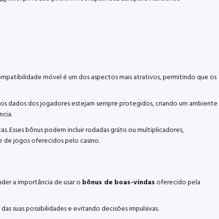
ompatibilidade móvel é um dos aspectos mais atrativos, permitindo que os
e os dados dos jogadores estejam sempre protegidos, criando um ambiente
ncia.
as. Esses bônus podem incluir rodadas grátis ou multiplicadores,
 de jogos oferecidos pelo casino.
nder a importância de usar o
bônus de boas-vindas
oferecido pela
as suas possibilidades e evitando decisões impulsivas.