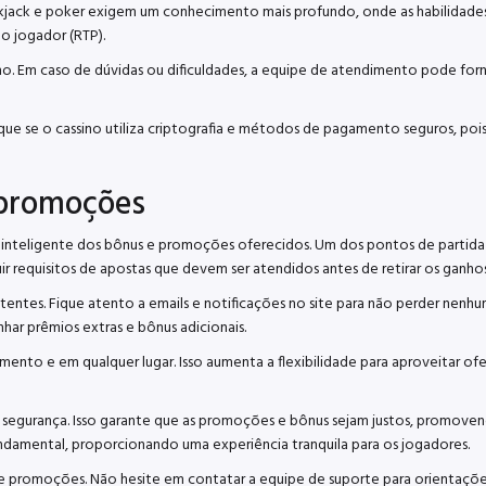
ckjack e poker exigem um conhecimento mais profundo, onde as habilidades 
o jogador (RTP).
o. Em caso de dúvidas ou dificuldades, a equipe de atendimento pode for
que se o cassino utiliza criptografia e métodos de pagamento seguros, pois
 promoções
so inteligente dos bônus e promoções oferecidos. Um dos pontos de partid
uir requisitos de apostas que devem ser atendidos antes de retirar os ganho
entes. Fique atento a emails e notificações no site para não perder nenhu
r prêmios extras e bônus adicionais.
nto e em qualquer lugar. Isso aumenta a flexibilidade para aproveitar ofe
e segurança. Isso garante que as promoções e bônus sejam justos, promov
damental, proporcionando uma experiência tranquila para os jogadores.
us e promoções. Não hesite em contatar a equipe de suporte para orientaçõ