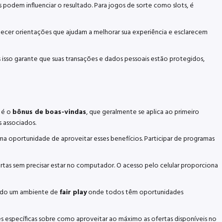
podem influenciar o resultado. Para jogos de sorte como slots, é
necer orientações que ajudam a melhorar sua experiência e esclarecem
 isso garante que suas transações e dados pessoais estão protegidos,
a é o
bônus de boas-vindas
, que geralmente se aplica ao primeiro
s associados.
ma oportunidade de aproveitar esses benefícios. Participar de programas
rtas sem precisar estar no computador. O acesso pelo celular proporciona
endo um ambiente de
fair play
onde todos têm oportunidades
es específicas sobre como aproveitar ao máximo as ofertas disponíveis no