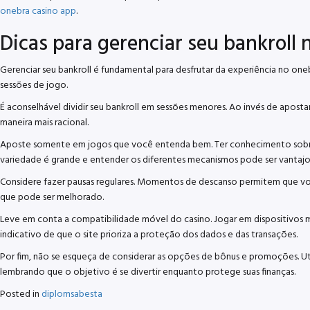
onebra casino app
.
Dicas para gerenciar seu bankroll 
Gerenciar seu bankroll é fundamental para desfrutar da experiência no oneb
sessões de jogo.
É aconselhável dividir seu bankroll em sessões menores. Ao invés de aposta
maneira mais racional.
Aposte somente em jogos que você entenda bem. Ter conhecimento sobre as
variedade é grande e entender os diferentes mecanismos pode ser vantajo
Considere fazer pausas regulares. Momentos de descanso permitem que você 
que pode ser melhorado.
Leve em conta a compatibilidade móvel do casino. Jogar em dispositivos m
indicativo de que o site prioriza a proteção dos dados e das transações.
Por fim, não se esqueça de considerar as opções de bônus e promoções. Ut
lembrando que o objetivo é se divertir enquanto protege suas finanças.
Posted in
diplomsabesta