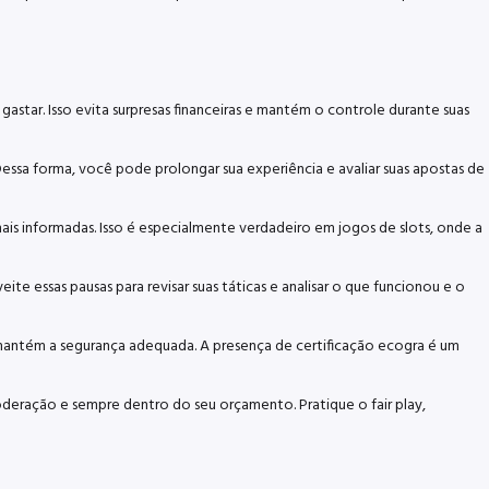
astar. Isso evita surpresas financeiras e mantém o controle durante suas
Dessa forma, você pode prolongar sua experiência e avaliar suas apostas de
s informadas. Isso é especialmente verdadeiro em jogos de slots, onde a
e essas pausas para revisar suas táticas e analisar o que funcionou e o
 mantém a segurança adequada. A presença de certificação ecogra é um
oderação e sempre dentro do seu orçamento. Pratique o fair play,