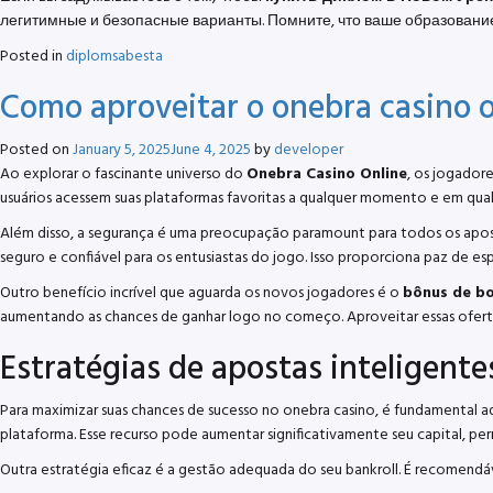
легитимные и безопасные варианты. Помните, что ваше образование 
Posted in
diplomsabesta
Como aproveitar o onebra casino o
Posted on
January 5, 2025
June 4, 2025
by
developer
Ao explorar o fascinante universo do
Onebra Casino Online
, os jogador
usuários acessem suas plataformas favoritas a qualquer momento e em qualqu
Além disso, a segurança é uma preocupação paramount para todos os apos
seguro e confiável para os entusiastas do jogo. Isso proporciona paz de e
Outro benefício incrível que aguarda os novos jogadores é o
bônus de bo
aumentando as chances de ganhar logo no começo. Aproveitar essas ofertas
Estratégias de apostas inteligente
Para maximizar suas chances de sucesso no onebra casino, é fundamental a
plataforma. Esse recurso pode aumentar significativamente seu capital, p
Outra estratégia eficaz é a gestão adequada do seu bankroll. É recomendáve