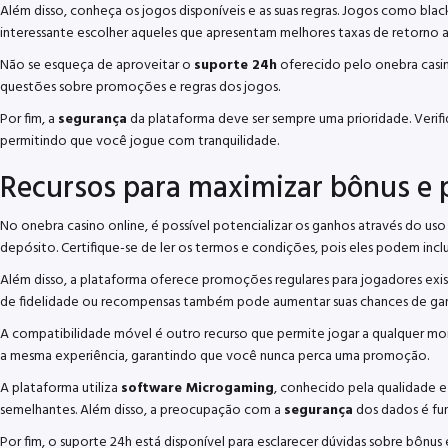
Além disso, conheça os jogos disponíveis e as suas regras. Jogos como bla
interessante escolher aqueles que apresentam melhores taxas de retorno a
Não se esqueça de aproveitar o
suporte 24h
oferecido pelo onebra casin
questões sobre promoções e regras dos jogos.
Por fim, a
segurança
da plataforma deve ser sempre uma prioridade. Verifi
permitindo que você jogue com tranquilidade.
Recursos para maximizar bônus e
No onebra casino online, é possível potencializar os ganhos através do u
depósito. Certifique-se de ler os termos e condições, pois eles podem incl
Além disso, a plataforma oferece promoções regulares para jogadores exist
de fidelidade ou recompensas também pode aumentar suas chances de ganha
A compatibilidade móvel é outro recurso que permite jogar a qualquer mome
a mesma experiência, garantindo que você nunca perca uma promoção.
A plataforma utiliza
software Microgaming
, conhecido pela qualidade 
semelhantes. Além disso, a preocupação com a
segurança
dos dados é fun
Por fim, o suporte 24h está disponível para esclarecer dúvidas sobre bôn