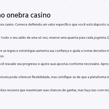
no onebra casino
ra casino. Comece definindo um valor específico que você está disposto a g
r todo o seu saldo de uma só vez, reserve uma quantia para cada jogatina. 
 regras e estratégias aumenta sua confiança e ajuda a tomar decisões mai
so.
reavalie seu progresso e ajuste suas apostas conforme necessário. Aproveit
óveis pode oferecer flexibilidade, mas certifique-se de que a plataforma
ilize recursos que maximizam suas chances de ganhar, mas faça isso com m