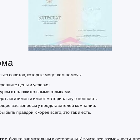
ома
ько советов, которые могут вам помочь:
сравните цены и условия.
сурсы с положительными отзывами.
удет легитимен и имеет материальную ценность.
ющие вас вопросы у представителей компании.
 быть правдой, скорее всего, это так и есть.
гое
, будьте внимательны и осторожны. Изучите все возможности, пр