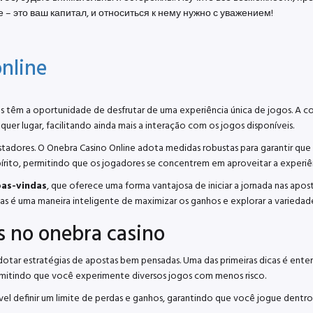
– это ваш капитал, и относиться к нему нужно с уважением!
nline
es têm a oportunidade de desfrutar de uma experiência única de jogos. A c
er lugar, facilitando ainda mais a interação com os jogos disponíveis.
tadores. O Onebra Casino Online adota medidas robustas para garantir qu
spírito, permitindo que os jogadores se concentrem em aproveitar a experiê
as-vindas
, que oferece uma forma vantajosa de iniciar a jornada nas apost
 é uma maneira inteligente de maximizar os ganhos e explorar a variedade
s no onebra casino
dotar estratégias de apostas bem pensadas. Uma das primeiras dicas é ente
ermitindo que você experimente diversos jogos com menos risco.
l definir um limite de perdas e ganhos, garantindo que você jogue dentro d