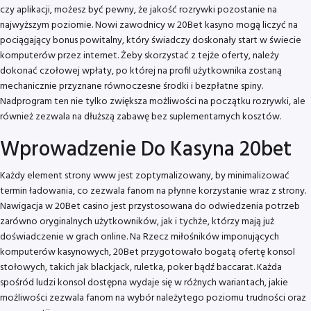
czy aplikacji, możesz być pewny, że jakość rozrywki pozostanie na
najwyższym poziomie. Nowi zawodnicy w 20Bet kasyno mogą liczyć na
pociągający bonus powitalny, który świadczy doskonały start w świecie
komputerów przez internet. Żeby skorzystać z tejże oferty, należy
dokonać czołowej wpłaty, po której na profil użytkownika zostaną
mechanicznie przyznane równoczesne środki i bezpłatne spiny.
Nadprogram ten nie tylko zwiększa możliwości na początku rozrywki, ale
również zezwala na dłuższą zabawę bez suplementarnych kosztów.
Wprowadzenie Do Kasyna 20bet
Każdy element strony www jest zoptymalizowany, by minimalizować
termin ładowania, co zezwala fanom na płynne korzystanie wraz z strony.
Nawigacja w 20Bet casino jest przystosowana do odwiedzenia potrzeb
zarówno oryginalnych użytkowników, jak i tychże, którzy mają już
doświadczenie w grach online. Na Rzecz miłośników imponujących
komputerów kasynowych, 20Bet przygotowało bogatą ofertę konsol
stołowych, takich jak blackjack, ruletka, poker bądź baccarat. Każda
spośród ludzi konsol dostępna wydaje się w różnych wariantach, jakie
możliwości zezwala fanom na wybór należytego poziomu trudności oraz