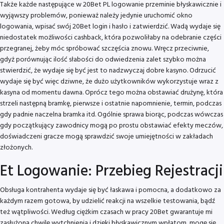
Także każde następujące w 20Bet PL logowanie przeminie błyskawicznie i
wyjąwszy problemów, ponieważ należy jedynie uruchomić okno
logowania, wpisać swój 20Bet login i hasło i zatwierdzić. Wadą wydaje się
niedostatek możliwości cashback, która pozwoliłaby na odebranie części
przegranej, żeby móc spróbować szczęścia znowu. Wręcz przeciwnie,
gdyż porównując ilość słabości do odwiedzenia zalet szybko można
stwierdzić, że wydaje się być jest to nadzwyczaj dobre kasyno. Odrzucić
wydaje się być więc dziwne, że dużo użytkowników wykorzystuje wraz z
kasyna od momentu dawna. Oprócz tego można obstawiać drużynę, która
strzeli następną bramkę, pierwsze i ostatnie napomnienie, termin, podczas
gdy padnie naczelna bramka itd. Ogólnie sprawa biorąc, podczas wówczas
gdy początkujący zawodnicy mogą po prostu obstawiać efekty meczów,
doświadczeni gracze mogą sprawdzić swoje umiejętności w zakładach
złożonych.
Et Logowanie: Przebieg Rejestracji
Obsługa kontrahenta wydaje się być łaskawa i pomocna, a dodatkowo za
każdym razem gotowa, by udzielić reakcji na wszelkie testowania, bądź
też wątpliwości. Według ciężkim czasach w pracy 20Bet gwarantuje mi
zasłużoną chwilę wytchnienia i dzięki błyskawicznym wpłatom, mogę się