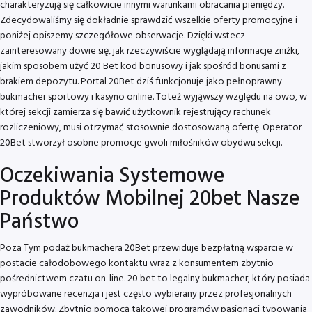
charakteryzują się całkowicie innymi warunkami obracania pieniędzy.
Zdecydowaliśmy się dokładnie sprawdzić wszelkie oferty promocyjne i
poniżej opiszemy szczegółowe obserwacje. Dzięki wstecz
zainteresowany dowie się, jak rzeczywiście wyglądają informacje zniżki,
jakim sposobem użyć 20 Bet kod bonusowy i jak spośród bonusami z
brakiem depozytu. Portal 20Bet dziś funkcjonuje jako pełnoprawny
bukmacher sportowy i kasyno online. Toteż wyjąwszy względu na owo, w
której sekcji zamierza się bawić użytkownik rejestrujący rachunek
rozliczeniowy, musi otrzymać stosownie dostosowaną ofertę. Operator
20Bet stworzył osobne promocje gwoli miłośników obydwu sekcji.
Oczekiwania Systemowe
Produktów Mobilnej 20bet Nasze
Państwo
Poza Tym podaż bukmachera 20Bet przewiduje bezpłatną wsparcie w
postacie całodobowego kontaktu wraz z konsumentem zbytnio
pośrednictwem czatu on-line. 20 bet to legalny bukmacher, który posiada
wypróbowane recenzja i jest często wybierany przez profesjonalnych
zawodników. Zbytnio pomocą takowej programów pasjonaci typowania