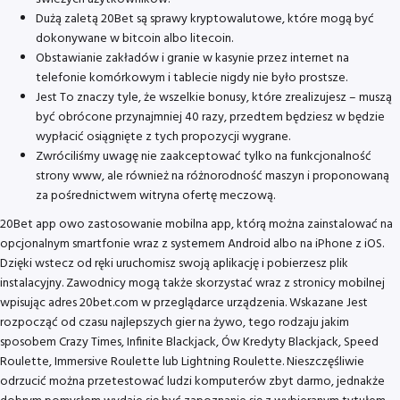
Dużą zaletą 20Bet są sprawy kryptowalutowe, które mogą być
dokonywane w bitcoin albo litecoin.
Obstawianie zakładów i granie w kasynie przez internet na
telefonie komórkowym i tablecie nigdy nie było prostsze.
Jest To znaczy tyle, że wszelkie bonusy, które zrealizujesz – muszą
być obrócone przynajmniej 40 razy, przedtem będziesz w będzie
wypłacić osiągnięte z tych propozycji wygrane.
Zwróciliśmy uwagę nie zaakceptować tylko na funkcjonalność
strony www, ale również na różnorodność maszyn i proponowaną
za pośrednictwem witryna ofertę meczową.
20Bet app owo zastosowanie mobilna app, którą można zainstalować na
opcjonalnym smartfonie wraz z systemem Android albo na iPhone z iOS.
Dzięki wstecz od ręki uruchomisz swoją aplikację i pobierzesz plik
instalacyjny. Zawodnicy mogą także skorzystać wraz z stronicy mobilnej
wpisując adres 20bet.com w przeglądarce urządzenia. Wskazane Jest
rozpocząć od czasu najlepszych gier na żywo, tego rodzaju jakim
sposobem Crazy Times, Infinite Blackjack, Ów Kredyty Blackjack, Speed
Roulette, Immersive Roulette lub Lightning Roulette. Nieszczęśliwie
odrzucić można przetestować ludzi komputerów zbyt darmo, jednakże