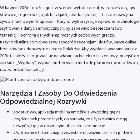
W kasynie 20Bet można grać w szeroki wybór konsol, w tymże sloty, gry
stołowe, tego rodzaju jak blackjack, ruletka i poker, a także zabawy na
żywo z fachowymi krupierami. Kasyno wykorzystuje wprawne technologie
szyfrowania danych empirycznych, by zapewnić bezpieczeństwo
transakcji i ochronę danych empirycznych osobowych graczy.
KasynoPlOnline.com owo serwis spośród recenzjami slotów, kasyn online i
bonusów bez depozytu na rzecz Polaków. Aby wypłacić wygrane wraz z
20Bet, należy zalogować się na własne rachunek rozliczeniowy, przejść do
zakładki „Wypłaty”, wybrać preferowaną metodę płatności, podać kwotę
i zatwierdzić transakcję.
Narzędzia I Zasoby Do Odwiedzenia
Odpowiedzialnej Rozrywki
Dodatkowo, aplikacja mobilna umożliwia wygodną grę na
urządzeniach przenośnych, co sprawia, że użytkownicy mogą
cieszyć się grą w dowolnym obszarze i momencie.
Użytkownicy łatwo znajdą wszystkie najważniejsze sekcje dzięki
przejrzystemu układowi i właściwie zorganizowanemu menu.