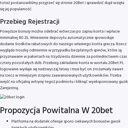
toteż postanowiliśmy przyjrzeć się stronie 20Bet i sprawdzić skąd wzięła
się jej popularność.
Przebieg Rejestracji
Powyższe bonusy można odebrać wówczas po zapisu konta i wpłacie
minimalnej 80 ZŁ. Wniesienie depozytu automatycznie spowoduje
dodanie środków rabatowych do naszego własnego konta gracza. Rzecz
wygląda troszkę odmiennie w przypadku bezpłatnych spinów, które są
przyznawane w pakietach na trzydziestu dziennie za pośrednictwem czas
cztery pozostałych dób. Przebieg zakładanie konta w wortalu 20Bet PL
logowanie wydaje się nadzwyczaj łatwy i musi być on zrozumiały nawet
na rzecz w mniejszym stopniu zaawansowanych użytkowników. Trzeba
wejść na oficjalną witrynę tegoż podmiotu i kliknąć wyeksponowany guzik
Zarejestruj.
Propozycja Powitalna W 20bet
Platforma na dodatek oferuje sporo ciekawych bonusów gwoli
świeżych użytkowników.