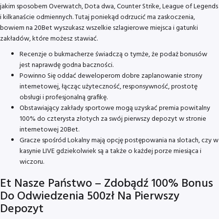
jakim sposobem Overwatch, Dota dwa, Counter Strike, League of Legends
i kilkanaście odmiennych. Tutaj poniekąd odrzucić ma zaskoczenia,
bowiem na 20Bet wyszukasz wszelkie szlagierowe miejsca i gatunki
zakładów, które możesz stawiać.
Recenzje o bukmacherze świadczą o tymże, że podaż bonusów
jest naprawdę godna baczności.
Powinno Się oddać deweloperom dobre zaplanowanie strony
internetowej, łącząc użyteczność, responsywność, prostotę
obsługi i profesjonalną grafikę.
Obstawiający zakłady sportowe mogą uzyskać premia powitalny
100% do czterysta złotych za swój pierwszy depozyt w stronie
internetowej 20Bet.
Gracze spośród Lokalny mają opcję postępowania na slotach, czy w
kasynie LIVE gdziekolwiek są a także o każdej porze miesiąca i
wiczoru.
Et Nasze Państwo – Zdobądź 100% Bonus
Do Odwiedzenia 500zł Na Pierwszy
Depozyt