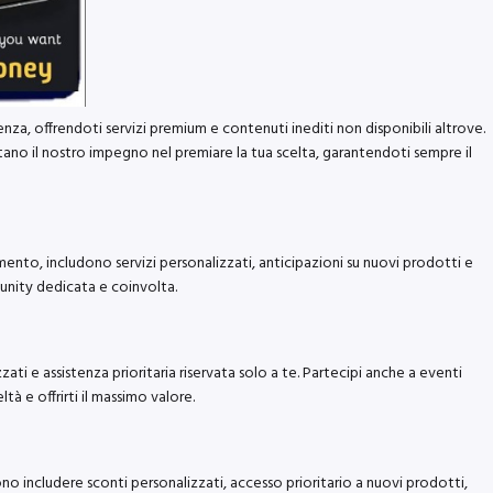
nza, offrendoti servizi premium e contenuti inediti non disponibili altrove.
ano il nostro impegno nel premiare la tua scelta, garantendoti sempre il
nto, includono servizi personalizzati, anticipazioni su nuovi prodotti e
munity dedicata e coinvolta.
ti e assistenza prioritaria riservata solo a te. Partecipi anche a eventi
tà e offrirti il massimo valore.
no includere sconti personalizzati, accesso prioritario a nuovi prodotti,