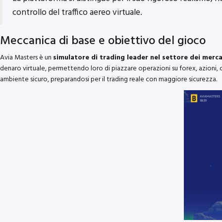
controllo del traffico aereo virtuale.
Meccanica di base e obiettivo del gioco
Avia Masters è un
simulatore di trading leader nel settore dei mercat
denaro virtuale, permettendo loro di piazzare operazioni su forex, azioni, c
ambiente sicuro, preparandosi per il trading reale con maggiore sicurezza.