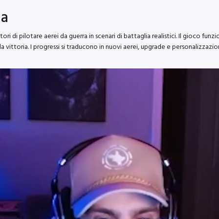
na
 di pilotare aerei da guerra in scenari di battaglia realistici. Il gioco fun
la vittoria. I progressi si traducono in nuovi aerei, upgrade e personalizzaz