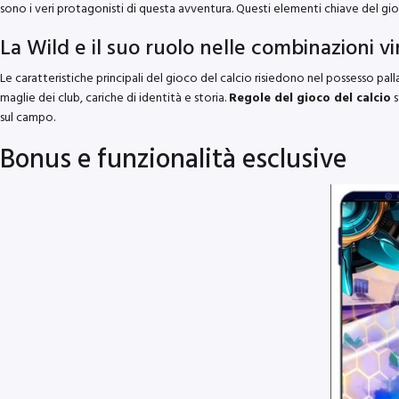
sono i veri protagonisti di questa avventura. Questi elementi chiave del gi
La Wild e il suo ruolo nelle combinazioni v
Le caratteristiche principali del gioco del calcio risiedono nel possesso palla,
maglie dei club, cariche di identità e storia.
Regole del gioco del calcio
s
sul campo.
Bonus e funzionalità esclusive