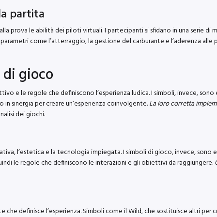
a partita
la prova le abilità dei piloti virtuali. I partecipanti si sfidano in una serie di
 parametri come l’atterraggio, la gestione del carburante e l’aderenza alle p
 di gioco
tivo e le regole che definiscono l’esperienza ludica. I simboli, invece, sono 
 in sinergia per creare un’esperienza coinvolgente.
La loro corretta imple
nalisi dei giochi.
ativa, l’estetica e la tecnologia impiegata. I simboli di gioco, invece, sono e
ndi le regole che definiscono le interazioni e gli obiettivi da raggiungere.
e che definisce l’esperienza. Simboli come il Wild, che sostituisce altri per c