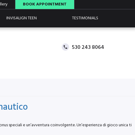
lery
BOOK APPOINTMENT
INVISALIGN TEEN
TESTIMONIALS
530 243 8064
onautico
bonus speciali e un’avventura coinvolgente. Un’esperienza di gioco unica ti