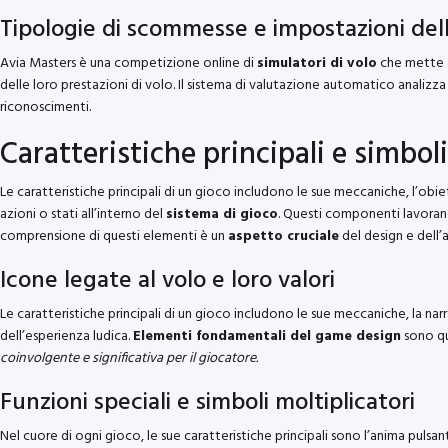
Tipologie di scommesse e impostazioni dell
Avia Masters è una competizione online di
simulatori di volo
che mette al
delle loro prestazioni di volo. Il sistema di valutazione automatico analizza
riconoscimenti.
Caratteristiche principali e simboli
Le caratteristiche principali di un gioco includono le sue meccaniche, l’obiet
azioni o stati all’interno del
sistema di gioco
. Questi componenti lavorano
comprensione di questi elementi è un
aspetto cruciale
del design e dell’a
Icone legate al volo e loro valori
Le caratteristiche principali di un gioco includono le sue meccaniche, la narr
dell’esperienza ludica.
Elementi fondamentali del game design
sono qui
coinvolgente e significativa per il giocatore.
Funzioni speciali e simboli moltiplicatori
Nel cuore di ogni gioco, le sue caratteristiche principali sono l’anima pulsant