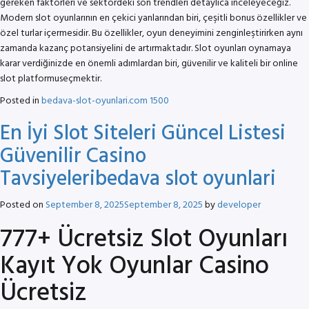
gereken faktörleri ve sektördeki son trendleri detaylıca inceleyeceğiz.
Modern slot oyunlarının en çekici yanlarından biri, çeşitli bonus özellikler ve
özel turlar içermesidir. Bu özellikler, oyun deneyimini zenginleştirirken aynı
zamanda kazanç potansiyelini de artırmaktadır. Slot oyunları oynamaya
karar verdiğinizde en önemli adımlardan biri, güvenilir ve kaliteli bir online
slot platformuseçmektir.
Posted in
bedava-slot-oyunlari.com 1500
En İyi Slot Siteleri Güncel Listesi
Güvenilir Casino
Tavsiyeleribedava slot oyunlari
Posted on
September 8, 2025
September 8, 2025
by
developer
777+ Ücretsiz Slot Oyunları
Kayıt Yok Oyunlar Casino
Ücretsiz