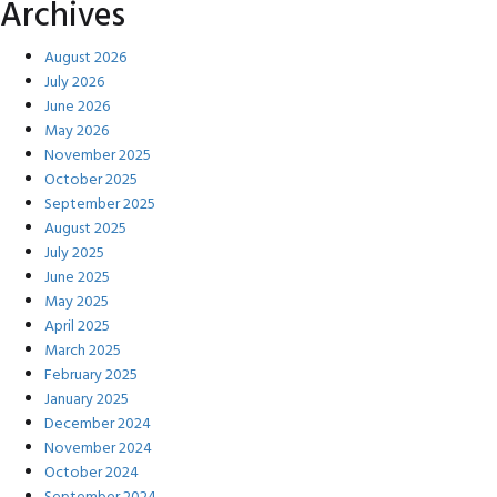
Archives
August 2026
July 2026
June 2026
May 2026
November 2025
October 2025
September 2025
August 2025
July 2025
June 2025
May 2025
April 2025
March 2025
February 2025
January 2025
December 2024
November 2024
October 2024