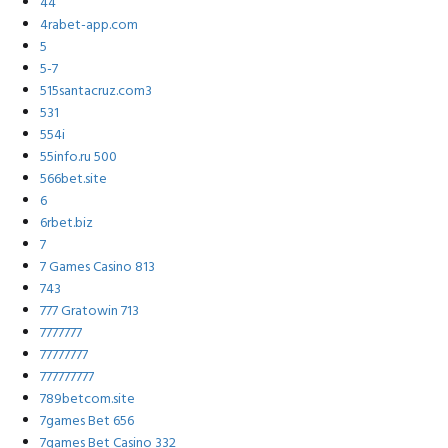
44
4rabet-app.com
5
5-7
515santacruz.com3
531
554i
55info.ru 500
566bet.site
6
6rbet.biz
7
7 Games Casino 813
743
777 Gratowin 713
7777777
77777777
777777777
789betcom.site
7games Bet 656
7games Bet Casino 332