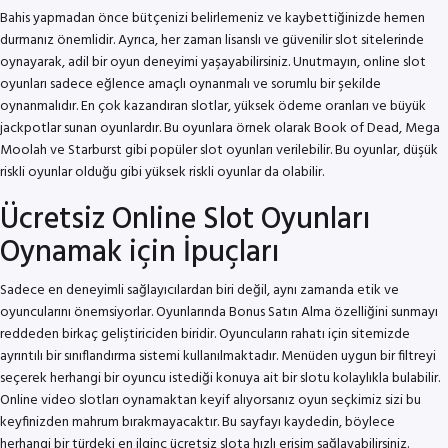
Bahis yapmadan önce bütçenizi belirlemeniz ve kaybettiğinizde hemen
durmanız önemlidir. Ayrıca, her zaman lisanslı ve güvenilir slot sitelerinde
oynayarak, adil bir oyun deneyimi yaşayabilirsiniz. Unutmayın, online slot
oyunları sadece eğlence amaçlı oynanmalı ve sorumlu bir şekilde
oynanmalıdır. En çok kazandıran slotlar, yüksek ödeme oranları ve büyük
jackpotlar sunan oyunlardır. Bu oyunlara örnek olarak Book of Dead, Mega
Moolah ve Starburst gibi popüler slot oyunları verilebilir. Bu oyunlar, düşük
riskli oyunlar olduğu gibi yüksek riskli oyunlar da olabilir.
Ücretsiz Online Slot Oyunları
Oynamak için İpuçları
Sadece en deneyimli sağlayıcılardan biri değil, aynı zamanda etik ve
oyuncularını önemsiyorlar. Oyunlarında Bonus Satın Alma özelliğini sunmayı
reddeden birkaç geliştiriciden biridir. Oyuncuların rahatı için sitemizde
ayrıntılı bir sınıflandırma sistemi kullanılmaktadır. Menüden uygun bir filtreyi
seçerek herhangi bir oyuncu istediği konuya ait bir slotu kolaylıkla bulabilir.
Online video slotları oynamaktan keyif alıyorsanız oyun seçkimiz sizi bu
keyfinizden mahrum bırakmayacaktır. Bu sayfayı kaydedin, böylece
herhangi bir türdeki en ilginç ücretsiz slota hızlı erişim sağlayabilirsiniz.