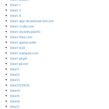
1xbet-1
1xbet-2
1xbet-6
1xbet-app-download-ind.com
1xbet-code.com
1xbet-download.info
1xbet-free.com
1xbet-games.onlin
1xbet-in.id
1xbet-malaysia.com
1xbet-ph.ph
1xbet-pk.net
1xbet1
1xbet2
1xbet3
1xbet3231025
1xbet4
1xbet5
1xbet6
1xbet7