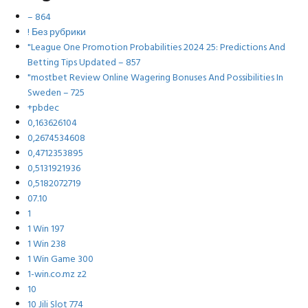
– 864
! Без рубрики
"League One Promotion Probabilities 2024 25: Predictions And
Betting Tips Updated – 857
"mostbet Review Online Wagering Bonuses And Possibilities In
Sweden – 725
+pbdec
0,163626104
0,2674534608
0,4712353895
0,5131921936
0,5182072719
07.10
1
1 Win 197
1 Win 238
1 Win Game 300
1-win.co.mz z2
10
10 Jili Slot 774