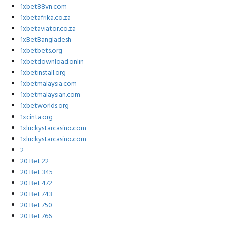
1xbet88vn.com
1xbetafrika.co.za
1xbetaviator.co.za
1xBetBangladesh
1xbetbets.org
1xbetdownload.onlin
1xbetinstall.org
1xbetmalaysia.com
1xbetmalaysian.com
1xbetworlds.org
1xcinta.org
1xluckystarcasino.com
1xluckystarcasino.com
2
20 Bet 22
20 Bet 345
20 Bet 472
20 Bet 743
20 Bet 750
20 Bet 766