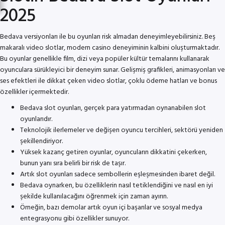
2025
Bedava versiyonları ile bu oyunları risk almadan deneyimleyebilirsiniz. Beş
makaralı video slotlar, modern casino deneyiminin kalbini oluşturmaktadır.
Bu oyunlar genellikle film, dizi veya popüler kültür temalarını kullanarak
oyunculara sürükleyici bir deneyim sunar. Gelişmiş grafikleri, animasyonları ve
ses efektleri ile dikkat çeken video slotlar, çoklu ödeme hatları ve bonus
özellikler içermektedir.
Bedava slot oyunları, gerçek para yatırmadan oynanabilen slot
oyunlarıdır.
Teknolojik ilerlemeler ve değişen oyuncu tercihleri, sektörü yeniden
şekillendiriyor.
Yüksek kazanç getiren oyunlar, oyuncuların dikkatini çekerken,
bunun yanı sıra belirli bir risk de taşır.
Artık slot oyunları sadece sembollerin eşleşmesinden ibaret değil.
Bedava oynarken, bu özelliklerin nasıl tetiklendiğini ve nasıl en iyi
şekilde kullanılacağını öğrenmek için zaman ayırın.
Örneğin, bazı demolar artık oyun içi başarılar ve sosyal medya
entegrasyonu gibi özellikler sunuyor.