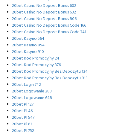
20bet Casino No Deposit Bonus 602
20bet Casino No Deposit Bonus 632
20bet Casino No Deposit Bonus 806
20bet Casino No Deposit Bonus Code 166
20bet Casino No Deposit Bonus Code 741
20bet Kasyno 564
20bet Kasyno 854
20bet Kasyno 910
20bet Kod Promocyjny 24
20bet Kod Promocyjny 376
20bet Kod Promocyjny Bez Depozytu 134
20bet Kod Promocyjny Bez Depozytu 913
20bet Login 742
20bet Logowanie 283
20bet Logowanie 648
20bet Pl 127
20bet Pl 46
20bet Pl 547
20bet Pl 63
20bet Pl 752