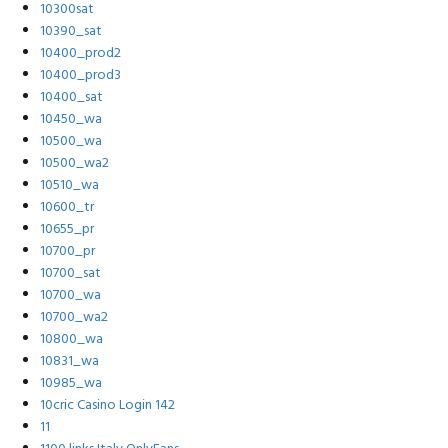
10300sat
10390_sat
10400_prod2
10400_prod3
10400_sat
10450_wa
10500_wa
10500_wa2
10510_wa
10600_tr
10655_pr
10700_pr
10700_sat
10700_wa
10700_wa2
10800_wa
10831_wa
10985_wa
10cric Casino Login 142
11