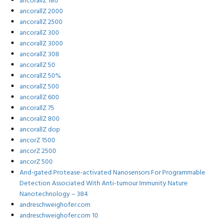
ancorallZ 180
ancorallZ 2000
ancorallZ 2500
ancorallZ 300
ancorallZ 3000
ancorallZ 308
ancorallZ 50
ancorallZ 50%
ancorallZ 500
ancorallZ 600
ancorallZ 75
ancorallZ 800
ancorallZ dop
ancorZ 1500
ancorZ 2500
ancorZ 500
And-gated Protease-activated Nanosensors For Programmable
Detection Associated With Anti-tumour Immunity Nature
Nanotechnology – 384
andreschweighofer.com
andreschweighofer.com 10