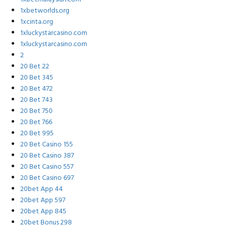
1xbetworlds.org
1xcinta.org
1xluckystarcasino.com
1xluckystarcasino.com
2
20 Bet 22
20 Bet 345
20 Bet 472
20 Bet 743
20 Bet 750
20 Bet 766
20 Bet 995
20 Bet Casino 155
20 Bet Casino 387
20 Bet Casino 557
20 Bet Casino 697
20bet App 44
20bet App 597
20bet App 845
20bet Bonus 298