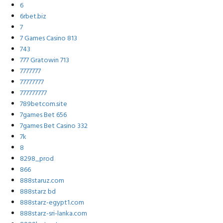
6
6rbet.biz
7
7 Games Casino 813
743
777 Gratowin 713
7777777
77777777
777777777
789betcom.site
7games Bet 656
7games Bet Casino 332
7k
8
8298_prod
866
888staruz.com
888starz bd
888starz-egypt1.com
888starz-sri-lanka.com