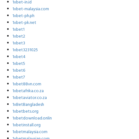
1xbet-in.id
1xbet-malaysia.com
1xbet-ph.ph
1xbet-pk.net
1xbet1
1xbet2
1xbet3
1xbet3231025
1xbet4
1xbet5
1xbet6
1xbet7
1xbet88vn.com
1xbetafrika.co.za
1xbetaviator.co.za
1xBetBangladesh
1xbetbets.org
1xbetdownload.onlin
1xbetinstall.org
1xbetmalaysia.com
1xbetmalaysian.com