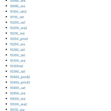
10060_wa
10065_wa
10100_sat2
10110_sat
10200_sat
10200_wa2
10210_wa
10250_prod
10250_wa
10260_sat
10300_sat
10300_wa
10300sat
10390_sat
10400_prod2
10400_prod3
10400_sat
10450_wa
10500_wa
10500_wa2
10510_wa