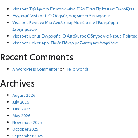
di
Vistabet Τηλέφωνο Επικοινωνίας: Όλα Όσα Πρέπει να Γνωρίζετε
L
Εγγραφή Vistabet: Ο Οδηγός σας για να Ξεκινήσετε
i
Vistabet Review: Μια Αναλυτική Ματιά στην Πλατφόρμα
N
Στοιχημάτων
Vistabet Bonus Εγγραφής: Ο Απόλυτος Οδηγός για Νέους Παίκτες
Vistabet Poker App: Παίξε Πόκερ με Άνεση και Ασφάλεια
Recent Comments
A WordPress Commenter
on
Hello world!
Archives
August 2026
July 2026
June 2026
May 2026
November 2025
October 2025
September 2025