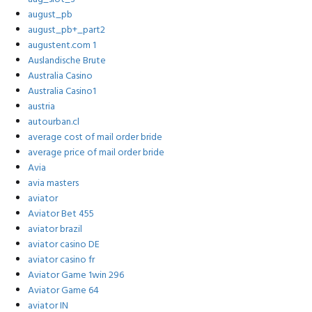
august_pb
august_pb+_part2
augustent.com 1
Auslandische Brute
Australia Casino
Australia Casino1
austria
autourban.cl
average cost of mail order bride
average price of mail order bride
Avia
avia masters
aviator
Aviator Bet 455
aviator brazil
aviator casino DE
aviator casino fr
Aviator Game 1win 296
Aviator Game 64
aviator IN