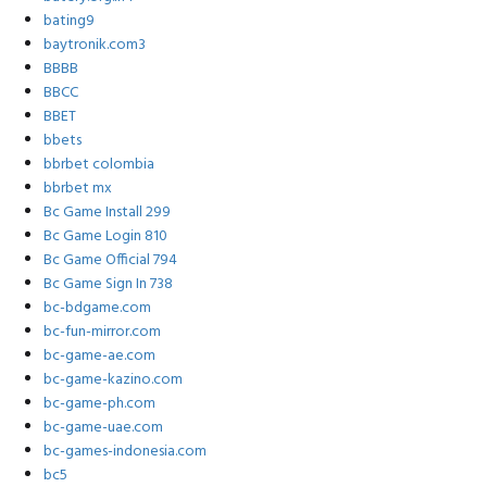
bating9
baytronik.com3
BBBB
BBCC
BBET
bbets
bbrbet colombia
bbrbet mx
Bc Game Install 299
Bc Game Login 810
Bc Game Official 794
Bc Game Sign In 738
bc-bdgame.com
bc-fun-mirror.com
bc-game-ae.com
bc-game-kazino.com
bc-game-ph.com
bc-game-uae.com
bc-games-indonesia.com
bc5