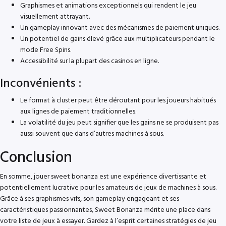
Graphismes et animations exceptionnels qui rendent le jeu
visuellement attrayant.
Un gameplay innovant avec des mécanismes de paiement uniques.
Un potentiel de gains élevé grâce aux multiplicateurs pendant le
mode Free Spins.
Accessibilité sur la plupart des casinos en ligne.
Inconvénients :
Le format à cluster peut être déroutant pour les joueurs habitués
aux lignes de paiement traditionnelles.
La volatilité du jeu peut signifier que les gains ne se produisent pas
aussi souvent que dans d’autres machines à sous.
Conclusion
En somme, jouer sweet bonanza est une expérience divertissante et
potentiellement lucrative pour les amateurs de jeux de machines à sous.
Grâce à ses graphismes vifs, son gameplay engageant et ses
caractéristiques passionnantes, Sweet Bonanza mérite une place dans
votre liste de jeux à essayer. Gardez à l’esprit certaines stratégies de jeu