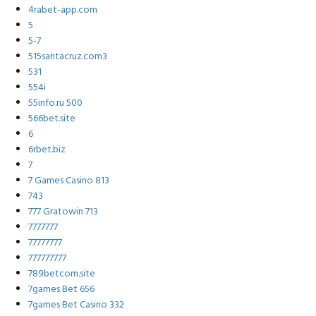
4rabet-app.com
5
5-7
515santacruz.com3
531
554i
55info.ru 500
566bet.site
6
6rbet.biz
7
7 Games Casino 813
743
777 Gratowin 713
7777777
77777777
777777777
789betcom.site
7games Bet 656
7games Bet Casino 332