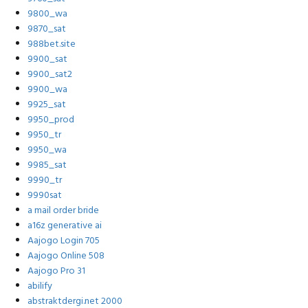
9800_wa
9870_sat
988bet.site
9900_sat
9900_sat2
9900_wa
9925_sat
9950_prod
9950_tr
9950_wa
9985_sat
9990_tr
9990sat
a mail order bride
a16z generative ai
Aajogo Login 705
Aajogo Online 508
Aajogo Pro 31
abilify
abstraktdergi.net 2000