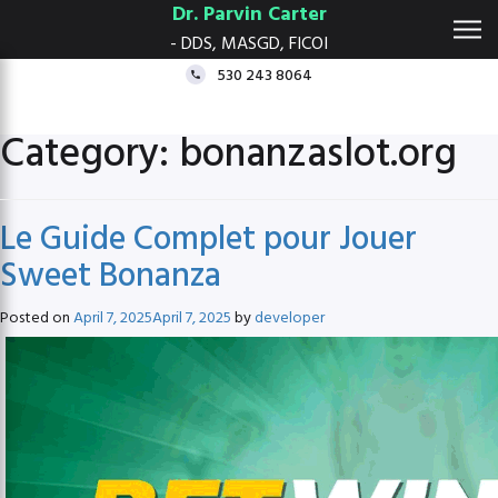
Dr. Parvin Carter
- DDS, MASGD, FICOI
530 243 8064
Category:
bonanzaslot.org
Le Guide Complet pour Jouer
Sweet Bonanza
Posted on
April 7, 2025
April 7, 2025
by
developer