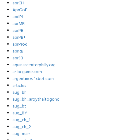
aprCH
AprGoF
aprIPL
aprMB
aprPB
aprPB+
aprProd
aprRB
aprSB
aquinascenterphilly.org
ar-bcgame.com
argentinos-1xbet.com
articles
aug_bh
aug_bh_aroythaitogonc
aug_bt
aug_BY
aug_ch_1
aug_ch_2
aug_mars