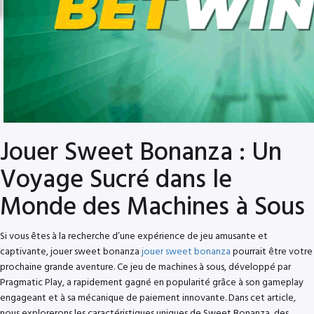
Jouer Sweet Bonanza : Un
Voyage Sucré dans le
Monde des Machines à Sous
Si vous êtes à la recherche d’une expérience de jeu amusante et
captivante, jouer sweet bonanza
jouer sweet bonanza
pourrait être votre
prochaine grande aventure. Ce jeu de machines à sous, développé par
Pragmatic Play, a rapidement gagné en popularité grâce à son gameplay
engageant et à sa mécanique de paiement innovante. Dans cet article,
nous explorerons les caractéristiques uniques de Sweet Bonanza, des