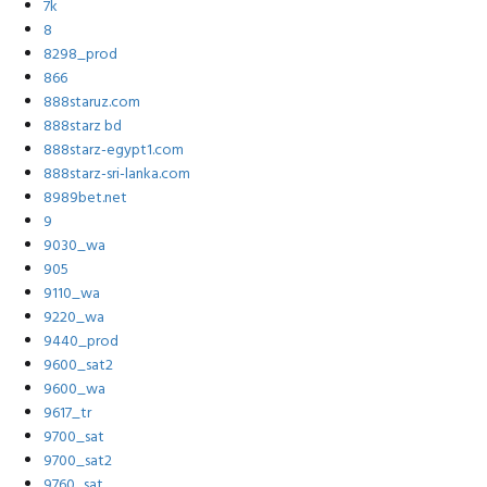
7k
8
8298_prod
866
888staruz.com
888starz bd
888starz-egypt1.com
888starz-sri-lanka.com
8989bet.net
9
9030_wa
905
9110_wa
9220_wa
9440_prod
9600_sat2
9600_wa
9617_tr
9700_sat
9700_sat2
9760_sat