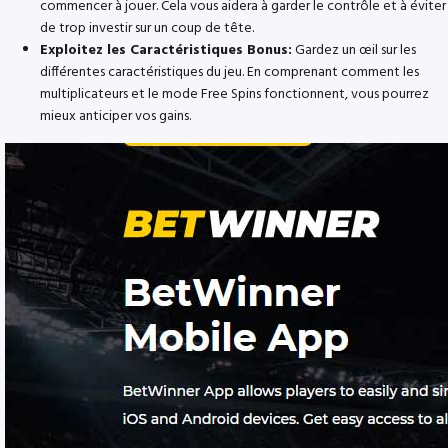
commencer à jouer. Cela vous aidera à garder le contrôle et à éviter
de trop investir sur un coup de tête.
Exploitez les Caractéristiques Bonus:
Gardez un œil sur les
différentes caractéristiques du jeu. En comprenant comment les
multiplicateurs et le mode Free Spins fonctionnent, vous pourrez
mieux anticiper vos gains.