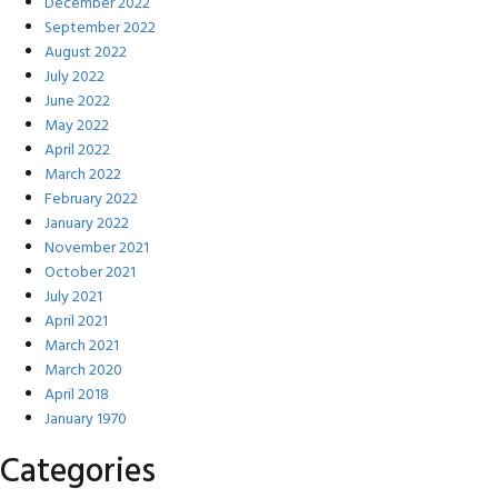
December 2022
September 2022
August 2022
July 2022
June 2022
May 2022
April 2022
March 2022
February 2022
January 2022
November 2021
October 2021
July 2021
April 2021
March 2021
March 2020
April 2018
January 1970
Categories