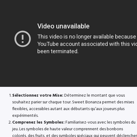
Sélectionnez votre Mise:
Déterminez le montant que vous
souhaitez parier sur chaque tour. Sweet Bonanza permet des mises
flexibles, accessibles autant aux débutants qu’aux joueurs plus
expérimentés.
Comprenez les Symboles:
Familiarisez-vous avec les symboles du
jeu. Les symboles de haute valeur comprennent des bonbons
colorés, des fruits, et des symboles spéciaux qui peuvent déclencher