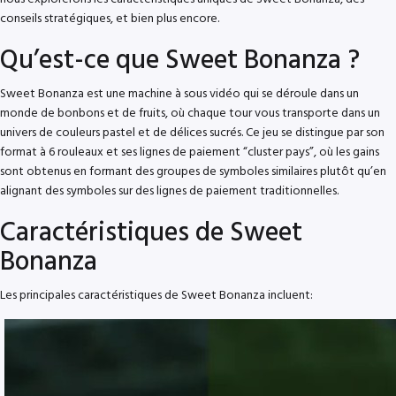
conseils stratégiques, et bien plus encore.
Qu’est-ce que Sweet Bonanza ?
Sweet Bonanza est une machine à sous vidéo qui se déroule dans un
monde de bonbons et de fruits, où chaque tour vous transporte dans un
univers de couleurs pastel et de délices sucrés. Ce jeu se distingue par son
format à 6 rouleaux et ses lignes de paiement “cluster pays”, où les gains
sont obtenus en formant des groupes de symboles similaires plutôt qu’en
alignant des symboles sur des lignes de paiement traditionnelles.
Caractéristiques de Sweet
Bonanza
Les principales caractéristiques de Sweet Bonanza incluent: