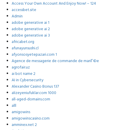
Access Your Own Account And Enjoy Now! – 124
accessbet.site
Admin
adobe generative ai 1
adobe generative ai 2
adobe generative ai 3
africabet.org
afunayunsushi.cl
afyonsosyetepazari.com 1
Agence de messagerie de commande de mariГ©e
agrofair.uz
ai bot name 2
AI in Cybersecurity
Alexander Casino Bonus 137
alizeyeniufuklar.com 1000
all-aged-domains.com
alll
amigowins
amigowinscasino.com
amminex.net 2