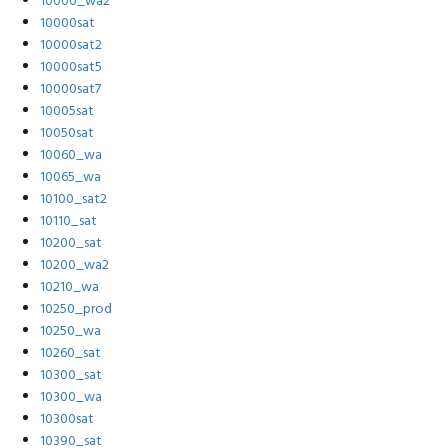
10000_wa2
10000sat
10000sat2
10000sat5
10000sat7
10005sat
10050sat
10060_wa
10065_wa
10100_sat2
10110_sat
10200_sat
10200_wa2
10210_wa
10250_prod
10250_wa
10260_sat
10300_sat
10300_wa
10300sat
10390_sat