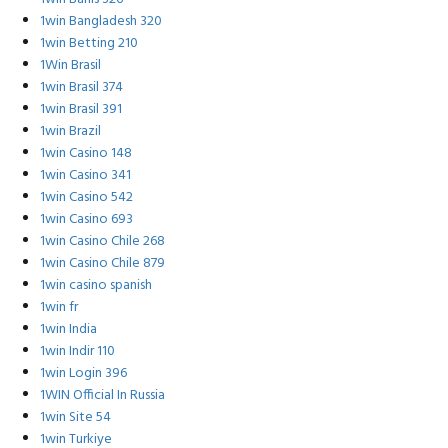
1win Bangladesh 320
1win Betting 210
1Win Brasil
1win Brasil 374
1win Brasil 391
1win Brazil
1win Casino 148
1win Casino 341
1win Casino 542
1win Casino 693
1win Casino Chile 268
1win Casino Chile 879
1win casino spanish
1win fr
1win India
1win Indir 110
1win Login 396
1WIN Official In Russia
1win Site 54
1win Turkiye