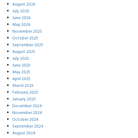
August 2026
July 2026
June 2026
May 2026
November 2025
October 2025
September 2025
August 2025
July 2025
June 2025
May 2025
April 2025
March 2025
February 2025
January 2025
December 2024
November 2024
October 2024
September 2024
August 2024