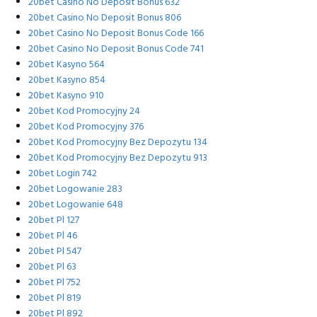
20bet Casino No Deposit Bonus 632
20bet Casino No Deposit Bonus 806
20bet Casino No Deposit Bonus Code 166
20bet Casino No Deposit Bonus Code 741
20bet Kasyno 564
20bet Kasyno 854
20bet Kasyno 910
20bet Kod Promocyjny 24
20bet Kod Promocyjny 376
20bet Kod Promocyjny Bez Depozytu 134
20bet Kod Promocyjny Bez Depozytu 913
20bet Login 742
20bet Logowanie 283
20bet Logowanie 648
20bet Pl 127
20bet Pl 46
20bet Pl 547
20bet Pl 63
20bet Pl 752
20bet Pl 819
20bet Pl 892