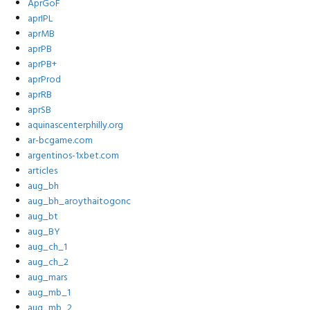
AprGoF
aprIPL
aprMB
aprPB
aprPB+
aprProd
aprRB
aprSB
aquinascenterphilly.org
ar-bcgame.com
argentinos-1xbet.com
articles
aug_bh
aug_bh_aroythaitogonc
aug_bt
aug_BY
aug_ch_1
aug_ch_2
aug_mars
aug_mb_1
aug_mb_2