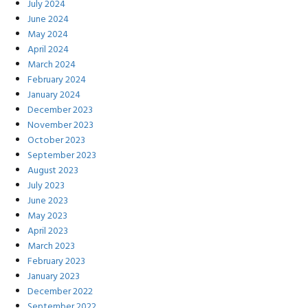
July 2024
June 2024
May 2024
April 2024
March 2024
February 2024
January 2024
December 2023
November 2023
October 2023
September 2023
August 2023
July 2023
June 2023
May 2023
April 2023
March 2023
February 2023
January 2023
December 2022
September 2022