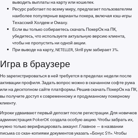
выводить выплаты на карту или кошелек.
Ресурс работает по всему миру, предлагает пользователям
наиболее популярные варианты покера, включая кэш-игры
Техасский Холдем и Омаху.
Если вы только собираетесь скачать ПокерОк на ПК,
убедитесь, что используете актуальную версию клиента,
чтобы не пропустить ни одной акции.
При выводе на карту, NETELLER, Skrill рум забирает 3%.
Игра в браузере
Но зарегистрироваться в ней требуется в пределах недели после
активации профиля. Задать вопрос можно в скачанном софте рума
или на десктопном сайте платформы. Решив скачать ПокерОк на ПК,
вы получите доступ к современному и продуманному покерному
клиенту.
Игроки удваивают первый депозит после регистрации. Для новичков
администрация PokerOK создала особую акцию. Чтобы забрать их,
нужно только верифицировать аккаунт. Главное — в названии
письма со скан-копиями документов указать «Бонус $11». Чтобы