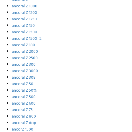
ancorallZ 1000
ancorallZ 1200
ancorallZ 1250
ancorallZ 150
ancorallZ 1500
ancorallZ 1500_2
ancorallZ 180
ancorallZ 2000
ancorallZ 2500
ancorallZ 300
ancorallZ 3000
ancorallZ 308
ancorallZ 50
ancorallZ 50%
ancorallZ 500
ancorallZ 600
ancorallZ 75
ancorallZ 800
ancorallZ dop
ancorZ 1500