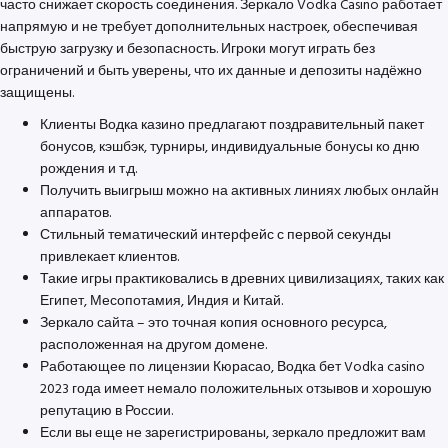
часто снижает скорость соединения. Зеркало Vodka Casino работает
напрямую и не требует дополнительных настроек, обеспечивая
быструю загрузку и безопасность. Игроки могут играть без
ограничений и быть уверены, что их данные и депозиты надёжно
защищены.
Клиенты Водка казино предлагают поздравительный пакет
бонусов, кэшбэк, турниры, индивидуальные бонусы ко дню
рождения и т.д.
Получить выигрыш можно на активных линиях любых онлайн
аппаратов.
Стильный тематический интерфейс с первой секунды
привлекает клиентов.
Такие игры практиковались в древних цивилизациях, таких как
Египет, Месопотамия, Индия и Китай.
Зеркало сайта – это точная копия основного ресурса,
расположенная на другом домене.
Работающее по лицензии Кюрасао, Водка бет Vodka casino
2023 года имеет немало положительных отзывов и хорошую
репутацию в России.
Если вы еще не зарегистрированы, зеркало предложит вам