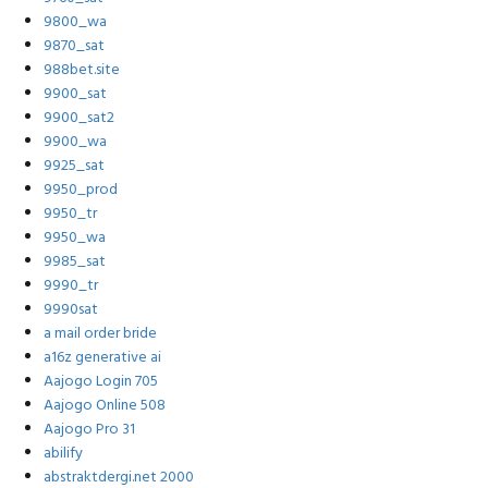
9800_wa
9870_sat
988bet.site
9900_sat
9900_sat2
9900_wa
9925_sat
9950_prod
9950_tr
9950_wa
9985_sat
9990_tr
9990sat
a mail order bride
a16z generative ai
Aajogo Login 705
Aajogo Online 508
Aajogo Pro 31
abilify
abstraktdergi.net 2000