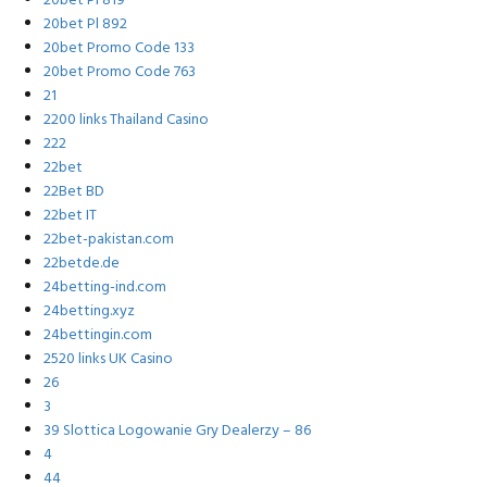
20bet Pl 819
20bet Pl 892
20bet Promo Code 133
20bet Promo Code 763
21
2200 links Thailand Casino
222
22bet
22Bet BD
22bet IT
22bet-pakistan.com
22betde.de
24betting-ind.com
24betting.xyz
24bettingin.com
2520 links UK Casino
26
3
39 Slottica Logowanie Gry Dealerzy – 86
4
44