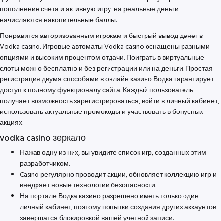
пополнение счета и активную игру на реальные деньги
начисляются накопительные баллы.
Понравится авторизованным игрокам и быстрый вывод денег в
Vodka casino. Игровые автоматы Vodka casino оснащены разными
опциями и высоким процентом отдачи. Поиграть в виртуальные
слоты можно бесплатно и без регистрации или на деньги. Простая
регистрация двумя способами в онлайн казино Водка гарантирует
доступ к полному функционалу сайта. Каждый пользователь
получает возможность зарегистрироваться, войти в личный кабинет,
использовать актуальные промокоды и участвовать в бонусных
акциях.
vodka casino зеркало
Нажав одну из них, вы увидите список игр, созданных этим
разработчиком.
Casino регулярно проводит акции, обновляет коллекцию игр и
внедряет новые технологии безопасности.
На портале Водка казино разрешено иметь только один
личный кабинет, поэтому попытки создания других аккаунтов
завершатся блокировкой вашей учетной записи.