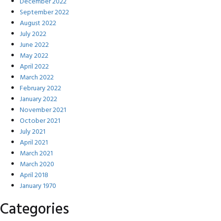
December 2022
September 2022
August 2022
July 2022
June 2022
May 2022
April 2022
March 2022
February 2022
January 2022
November 2021
October 2021
July 2021
April 2021
March 2021
March 2020
April 2018
January 1970
Categories