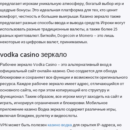
предлагает игрокам уникальную атмосферу, богатый выбор игр и
щедрые бонусы. Это идеальная платформа для тех, кто ценит
комфорт, честность и большие выигрыши. Казино зеркало также
предлагает разные способы ввода и вывода средств. Игроки могут
использовать разные традиционные валюты, а также более 25
разных криптовалют. Биткойн, Dogecoin и Monero – это лишь
некоторые из цифровых валют, принимаемых.
vodka casino зеркало
Рабочее зеркало Vodka Casino – это альтернативный вход в
официальный сайт онлайн-казино. Оно создается для обхода
блокировки и сохраняет все функции и возможности оригинального
ресурса. Каждое рабочее зеркало имеет адрес, отличающийся от
основного сайта, но при этом копирующий его структуру и
функционал. Таким образом, все игроки могут заходить на сайт и
играть, игнорируя ограничения и блокировки. Мобильное
приложение казино Водка зеркало содержит различные игры,
включая блэкджек, рулетку и видеослоты.
VPN может быть полезен
казино водка
для скрытия IP-адреса, но