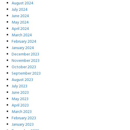
August 2024
July 2024
June 2024
May 2024
April 2024
March 2024
February 2024
January 2024
December 2023
November 2023
October 2023
September 2023
August 2023
July 2023
June 2023
May 2023
April 2023
March 2023
February 2023
January 2023