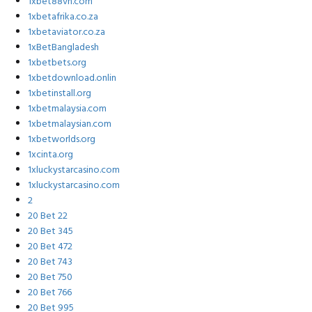
1xbet88vn.com
1xbetafrika.co.za
1xbetaviator.co.za
1xBetBangladesh
1xbetbets.org
1xbetdownload.onlin
1xbetinstall.org
1xbetmalaysia.com
1xbetmalaysian.com
1xbetworlds.org
1xcinta.org
1xluckystarcasino.com
1xluckystarcasino.com
2
20 Bet 22
20 Bet 345
20 Bet 472
20 Bet 743
20 Bet 750
20 Bet 766
20 Bet 995