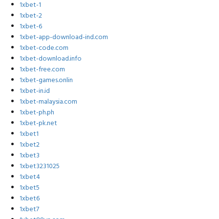
1xbet-1
1xbet-2
1xbet-6
1xbet-app-download-ind.com
1xbet-code.com
1xbet-download.info
1xbet-free.com
1xbet-games.onlin
1xbet-in.id
1xbet-malaysia.com
1xbet-ph.ph
1xbet-pk.net
1xbet1
1xbet2
1xbet3
1xbet3231025
1xbet4
1xbet5
1xbet6
1xbet7