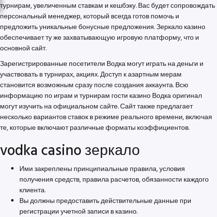
турнирам, увеличенным ставкам и кешбэку. Вас будет сопровождать
персональный менеджер, который всегда готов помочь и
предложить уникальные бонусные предложения. Зеркало казино
обеспечивает ту же захватывающую игровую платформу, что и
основной сайт.
Зарегистрированные посетители Водка могут играть на деньги и
участвовать в турнирах, акциях. Доступ к азартным мерам
становится возможным сразу после создания аккаунта. Всю
информацию по играм и турнирам гости казино Водка оригинал
могут изучить на официальном сайте. Сайт также предлагает
несколько вариантов ставок в режиме реального времени, включая
те, которые включают различные форматы коэффициентов.
vodka casino зеркало
Ими закреплены принципиальные правила, условия
получения средств, правила расчетов, обязанности каждого
клиента.
Вы должны предоставить действительные данные при
регистрации учетной записи в казино.