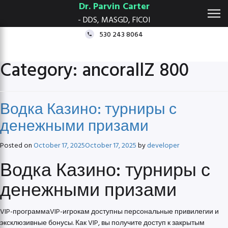
Dr. Parvin Carter
- DDS, MASGD, FICOI
530 243 8064
Category:
ancorallZ 800
Водка Казино: турниры с
денежными призами
Posted on
October 17, 2025
October 17, 2025
by
developer
Водка Казино: турниры с
денежными призами
VIP-программаVIP-игрокам доступны персональные привилегии и
эксклюзивные бонусы. Как VIP, вы получите доступ к закрытым