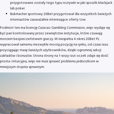
przygotowane zostały tego typu rozrywki w jaki sposób blackjack
lub poker.
Bukmacher sportowy 20Bet przygotował dla wszystkich świeżych
internautów zauważalnie interesujące oferty tzw.
Podmiot ten ma licencję Curacao Gambling Commission, więc wydaje się
być pan kontrolowany przez zewnętrzne instytucje, które czuwają
morzem bezpieczeństwem graczy. W niespełna 4 okres 20Bet PL
wypracował samemu niezwykle mocną pozycję na rynku, od czasu razu
przyciągając masę świeżych użytkowników, dzięki ogromnej sekcji
zakładów i bonusów. Strona strony na 1-wszy rzut oczek zdaje się dość
prosta i intuicyjna, więc nie musi sprawić problemu jednostkom w
mniejszym stopniu sprawnym.