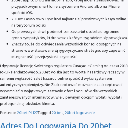
20Bet app to program mobilna app, którą można zainstalować na
przypadkowym smartfonie z systemem Android albo na iPhone
spośród iOS.
20 Bet Casino owo 1 spośród najbardziej prestiżowych kasyn online
na terytorium polski.
Od pierwszych chwil podmiot ten zaskarbił osobiście ogromne
grono sympatyków, które wraz z każdym tygodniem się powiększa.
Znaczy to, że do odwiedzenia wszystkich konsol dostępnych na
stronie www stosowane są rygorystyczne strategie, aby zapewnić
integralność i przejrzystość czynności.
I dysponuje licencję świetnego regulatora Curaçao eGaming od czasu 2018
roku kalendarzowego. 20Bet Polska jest to wortal hazardowy łączący w
samemu większość zalet hazardu online spośród wykorzystaniem
autentycznych pieniędzy. Nie Zaakceptować można nie zaakceptować
wspomnieć o wyjątkowym zestawie ofert i bonusów dla wszystkich
zainteresowanych internautów, wielu pewnym opcjom wpłat i wypłat i
profesjonalnej obsłudze klienta.
Posted in
20bet Pl 127
Tagged
20 bet
,
20bet logowanie
Adres Do Logowania Do 20bet