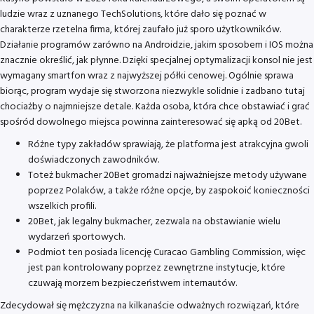
ludzie wraz z uznanego TechSolutions, które dało się poznać w
charakterze rzetelna firma, której zaufało już sporo użytkowników.
Działanie programów zarówno na Androidzie, jakim sposobem i IOS można
znacznie określić, jak płynne. Dzięki specjalnej optymalizacji konsol nie jest
wymagany smartfon wraz z najwyższej półki cenowej. Ogólnie sprawa
biorąc, program wydaje się stworzona niezwykle solidnie i zadbano tutaj
chociażby o najmniejsze detale. Każda osoba, która chce obstawiać i grać
spośród dowolnego miejsca powinna zainteresować się apką od 20Bet.
Różne typy zakładów sprawiają, że platforma jest atrakcyjna gwoli
doświadczonych zawodników.
Toteż bukmacher 20Bet gromadzi najważniejsze metody używane
poprzez Polaków, a także różne opcje, by zaspokoić konieczności
wszelkich profili.
20Bet, jak legalny bukmacher, zezwala na obstawianie wielu
wydarzeń sportowych.
Podmiot ten posiada licencję Curacao Gambling Commission, więc
jest pan kontrolowany poprzez zewnętrzne instytucje, które
czuwają morzem bezpieczeństwem internautów.
Zdecydował się mężczyzna na kilkanaście odważnych rozwiązań, które