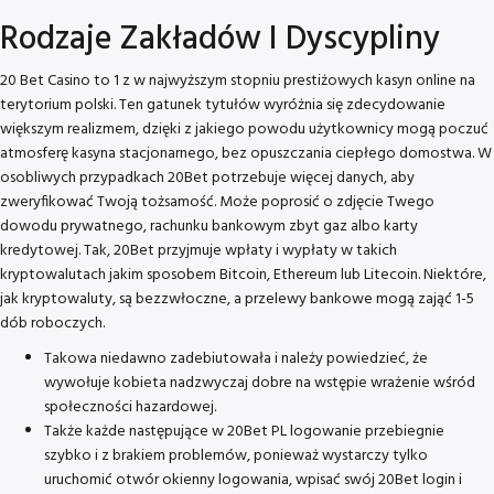
Rodzaje Zakładów I Dyscypliny
20 Bet Casino to 1 z w najwyższym stopniu prestiżowych kasyn online na
terytorium polski. Ten gatunek tytułów wyróżnia się zdecydowanie
większym realizmem, dzięki z jakiego powodu użytkownicy mogą poczuć
atmosferę kasyna stacjonarnego, bez opuszczania ciepłego domostwa. W
osobliwych przypadkach 20Bet potrzebuje więcej danych, aby
zweryfikować Twoją tożsamość. Może poprosić o zdjęcie Twego
dowodu prywatnego, rachunku bankowym zbyt gaz albo karty
kredytowej. Tak, 20Bet przyjmuje wpłaty i wypłaty w takich
kryptowalutach jakim sposobem Bitcoin, Ethereum lub Litecoin. Niektóre,
jak kryptowaluty, są bezzwłoczne, a przelewy bankowe mogą zająć 1-5
dób roboczych.
Takowa niedawno zadebiutowała i należy powiedzieć, że
wywołuje kobieta nadzwyczaj dobre na wstępie wrażenie wśród
społeczności hazardowej.
Także każde następujące w 20Bet PL logowanie przebiegnie
szybko i z brakiem problemów, ponieważ wystarczy tylko
uruchomić otwór okienny logowania, wpisać swój 20Bet login i