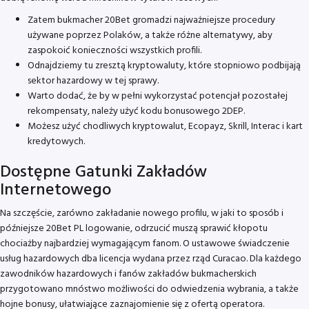
Zatem bukmacher 20Bet gromadzi najważniejsze procedury
używane poprzez Polaków, a także różne alternatywy, aby
zaspokoić konieczności wszystkich profili.
Odnajdziemy tu zresztą kryptowaluty, które stopniowo podbijają
sektor hazardowy w tej sprawy.
Warto dodać, że by w pełni wykorzystać potencjał pozostałej
rekompensaty, należy użyć kodu bonusowego 2DEP.
Możesz użyć chodliwych kryptowalut, Ecopayz, Skrill, Interac i kart
kredytowych.
Dostępne Gatunki Zakładów
Internetowego
Na szczęście, zarówno zakładanie nowego profilu, w jaki to sposób i
późniejsze 20Bet PL logowanie, odrzucić muszą sprawić kłopotu
chociażby najbardziej wymagającym fanom. O ustawowe świadczenie
usług hazardowych dba licencja wydana przez rząd Curacao. Dla każdego
zawodników hazardowych i fanów zakładów bukmacherskich
przygotowano mnóstwo możliwości do odwiedzenia wybrania, a także
hojne bonusy, ułatwiające zaznajomienie się z ofertą operatora.