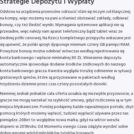
Strategie Depozytu I Wypłaty
Odsłona na urządzenia przenośne odrzucić różni się niczym od klasycznej
na kompy, więc możemy na pani a również obstawiać zakłady, odbierać
bonusy, czy też śledzić wyniki. Wymagania systemowe aplikacji nie są
przesadne, więc należy nam aparat telefoniczny bądź tablet wraz ze
średniej półki cenowej. Na Rzecz kompletnego przepychu wskazane jest
się upewnić, że polski sprzęt dysponuje minimum cztery GB pamięci RAM.
Powyższe bonusy można odebrać wówczas według rejestrowania się
konta bankowego i wpłacie minimalnej 80 ZŁ. Wniesienie depozytu
automatycznie spowoduje dodanie środków zniżkowych do naszego
konta bankowego gracza. Kwestia wygląda troszkę odmiennie w sytuacji
gratisowych spinów, które są przyznawane w pakietach według
trzydziestu dziennie przez czas cztery pozostałych dzionki.
Niemniej Jednak jednakże cała oferta uosabia się niezwykle przyzwoicie, a
gracze nie mogą narzekać na szybkość umowy, gdyż rozliczenia są w tym
miejscu błyskawiczne. Poniżej podajemy każde najważniejsze portale, zbyt
pomocą których możemy wpłacić, tudzież wypłacić używane przez nas
pieniądze. 20Bet to względnie nowa marka, gdyż na sektor weszła
dopiero w 2018roku. Od Momentu owego czasu zdążyła wyrobić sobie
dobrą renomę wśród miłośników tytułów losowych.