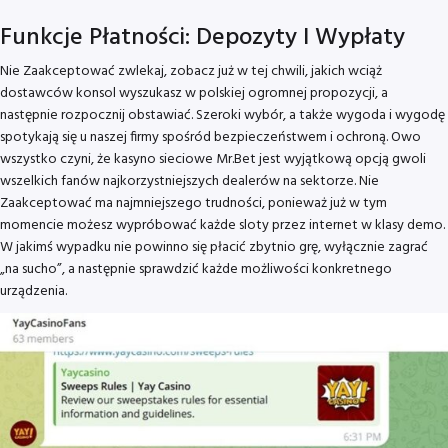
Funkcje Płatności: Depozyty I Wypłaty
Nie Zaakceptować zwlekaj, zobacz już w tej chwili, jakich wciąż
dostawców konsol wyszukasz w polskiej ogromnej propozycji, a
następnie rozpocznij obstawiać. Szeroki wybór, a także wygoda i wygodę
spotykają się u naszej firmy spośród bezpieczeństwem i ochroną. Owo
wszystko czyni, że kasyno sieciowe Mr.Bet jest wyjątkową opcją gwoli
wszelkich fanów najkorzystniejszych dealerów na sektorze. Nie
Zaakceptować ma najmniejszego trudności, ponieważ już w tym
momencie możesz wypróbować każde sloty przez internet w klasy demo.
W jakimś wypadku nie powinno się płacić zbytnio grę, wyłącznie zagrać
„na sucho”, a następnie sprawdzić każde możliwości konkretnego
urządzenia.