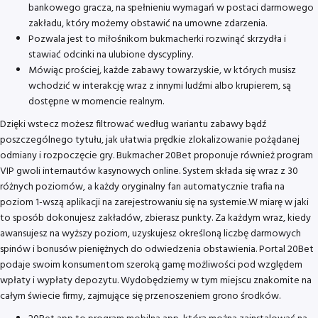
bankowego gracza, na spełnieniu wymagań w postaci darmowego
zakładu, który możemy obstawić na umowne zdarzenia.
Pozwala jest to miłośnikom bukmacherki rozwinąć skrzydła i
stawiać odcinki na ulubione dyscypliny.
Mówiąc prościej, każde zabawy towarzyskie, w których musisz
wchodzić w interakcję wraz z innymi ludźmi albo krupierem, są
dostępne w momencie realnym.
Dzięki wstecz możesz filtrować według wariantu zabawy bądź
poszczególnego tytułu, jak ułatwia prędkie zlokalizowanie pożądanej
odmiany i rozpoczęcie gry. Bukmacher 20Bet proponuje również program
VIP gwoli internautów kasynowych online. System składa się wraz z 30
różnych poziomów, a każdy oryginalny fan automatycznie trafia na
poziom 1-wszą aplikacji na zarejestrowaniu się na systemie.W miarę w jaki
to sposób dokonujesz zakładów, zbierasz punkty. Za każdym wraz, kiedy
awansujesz na wyższy poziom, uzyskujesz określoną liczbę darmowych
spinów i bonusów pieniężnych do odwiedzenia obstawienia. Portal 20Bet
podaje swoim konsumentom szeroką gamę możliwości pod względem
wpłaty i wypłaty depozytu. Wydobędziemy w tym miejscu znakomite na
całym świecie firmy, zajmujące się przenoszeniem grono środków.