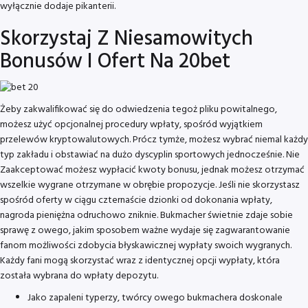
wyłącznie dodaje pikanterii.
Skorzystaj Z Niesamowitych
Bonusów I Ofert Na 20bet
Żeby zakwalifikować się do odwiedzenia tegoż pliku powitalnego,
możesz użyć opcjonalnej procedury wpłaty, spośród wyjątkiem
przelewów kryptowalutowych. Prócz tymże, możesz wybrać niemal każdy
typ zakładu i obstawiać na dużo dyscyplin sportowych jednocześnie. Nie
Zaakceptować możesz wypłacić kwoty bonusu, jednak możesz otrzymać
wszelkie wygrane otrzymane w obrębie propozycje. Jeśli nie skorzystasz
spośród oferty w ciągu czternaście dzionki od dokonania wpłaty,
nagroda pieniężna odruchowo zniknie. Bukmacher świetnie zdaje sobie
sprawę z owego, jakim sposobem ważne wydaje się zagwarantowanie
fanom możliwości zdobycia błyskawicznej wypłaty swoich wygranych.
Każdy fani mogą skorzystać wraz z identycznej opcji wypłaty, która
została wybrana do wpłaty depozytu.
Jako zapaleni typerzy, twórcy owego bukmachera doskonale