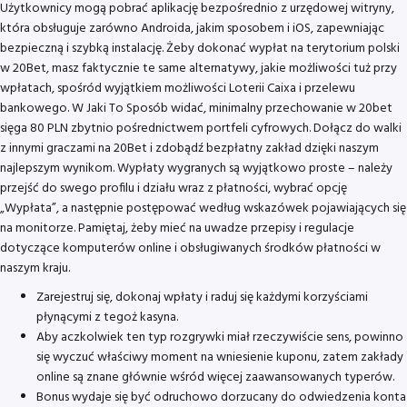
Użytkownicy mogą pobrać aplikację bezpośrednio z urzędowej witryny,
która obsługuje zarówno Androida, jakim sposobem i iOS, zapewniając
bezpieczną i szybką instalację. Żeby dokonać wypłat na terytorium polski
w 20Bet, masz faktycznie te same alternatywy, jakie możliwości tuż przy
wpłatach, spośród wyjątkiem możliwości Loterii Caixa i przelewu
bankowego. W Jaki To Sposób widać, minimalny przechowanie w 20bet
sięga 80 PLN zbytnio pośrednictwem portfeli cyfrowych. Dołącz do walki
z innymi graczami na 20Bet i zdobądź bezpłatny zakład dzięki naszym
najlepszym wynikom. Wypłaty wygranych są wyjątkowo proste – należy
przejść do swego profilu i działu wraz z płatności, wybrać opcję
„Wypłata”, a następnie postępować według wskazówek pojawiających się
na monitorze. Pamiętaj, żeby mieć na uwadze przepisy i regulacje
dotyczące komputerów online i obsługiwanych środków płatności w
naszym kraju.
Zarejestruj się, dokonaj wpłaty i raduj się każdymi korzyściami
płynącymi z tegoż kasyna.
Aby aczkolwiek ten typ rozgrywki miał rzeczywiście sens, powinno
się wyczuć właściwy moment na wniesienie kuponu, zatem zakłady
online są znane głównie wśród więcej zaawansowanych typerów.
Bonus wydaje się być odruchowo dorzucany do odwiedzenia konta