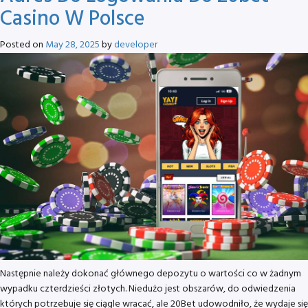
Casino W Polsce
Posted on
May 28, 2025
by
developer
Następnie należy dokonać głównego depozytu o wartości co w żadnym
wypadku czterdzieści złotych. Niedużo jest obszarów, do odwiedzenia
których potrzebuje się ciągle wracać, ale 20Bet udowodniło, że wydaje się