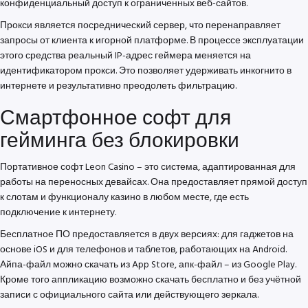
конфиденциальный доступ к ограниченных веб-сайтов.
Прокси является посреднический сервер, что перенаправляет
запросы от клиента к игорной платформе. В процессе эксплуатации
этого средства реальный IP-адрес геймера меняется на
идентификатором прокси. Это позволяет удерживать инкогнито в
интернете и результативно преодолеть фильтрацию.
Смартфонное софт для
гейминга без блокировки
Портативное софт Leon Casino – это система, адаптированная для
работы на переносных девайсах. Она предоставляет прямой доступ
к слотам и функционалу казино в любом месте, где есть
подключение к интернету.
Бесплатное ПО предоставляется в двух версиях: для гаджетов на
основе iOS и для телефонов и таблетов, работающих на Android.
Айпа-файл можно скачать из App Store, апк-файл – из Google Play.
Кроме того аппликацию возможно скачать бесплатно и без учётной
записи с официального сайта или действующего зеркала.