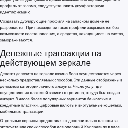
профиль от взлома, следует установить двухфакторную
идентификацию.
Создавать дублирующие профиля на запасном домене не
разрешается. При нахождении такие профили закрываются без
возможности восстановления, а средства, находящиеся на счетах,
замораживаются.
Денежные транзакции на
действующем зеркале
Депозит депозита на зеркале казино Леон осуществляется через
несколько предоставляемых способов. Эти данные отображены в
денежном категории личного аккаунта. Число услуг для
осуществления платежей зависит от региона, откуда был создан
аккаунт. В числе более популярных вариантов банковские и
кредитные пластики, цифровые валюты и виртуальные кошельки,
мобильные транзакции.
Отдельные сервисы предоставляют дополнительно плюшки за
эксплуатацию своих способов для операций. Как правило в виде