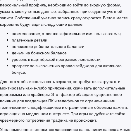
персональный профиль, необходимо войти во входную форму,
указать свои учетные данные, выбранные при создании учетной
записи. Собственный учетная запись сразу откроется. В этом месте
корректно будут видны следующие данные:
наименование, отчество и фамильное имя пользователя;
платежные детали
положение действительного баланса;
деньги на бонусном балансе;
уровень в партнёрской программе лояльности;
прогресс по выполнению правил вейджера для активного
бонуса.
Для того чтобы использовать зеркало, не требуется загружать и
монтировать какие-либо приложения, скачивать дополнительные
программы или драйверы. Этот фактор обладает существенное
влияние для владельцев ПК и телефонов со ограниченными
техническими спецификациями и ограниченным объемом памяти,
играющих на медленном интернете. При игры на дубликате сайта
чрезмерного потребления трафика не происходит.
Уполномоченные игроки, согласившиеся на подписку на рекламных