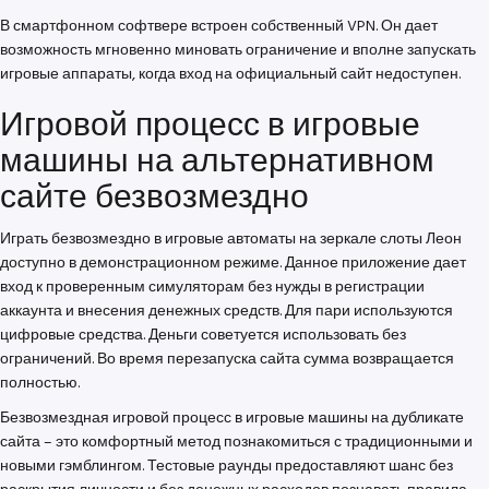
В смартфонном софтвере встроен собственный VPN. Он дает
возможность мгновенно миновать ограничение и вполне запускать
игровые аппараты, когда вход на официальный сайт недоступен.
Игровой процесс в игровые
машины на альтернативном
сайте безвозмездно
Играть безвозмездно в игровые автоматы на зеркале слоты Леон
доступно в демонстрационном режиме. Данное приложение дает
вход к проверенным симуляторам без нужды в регистрации
аккаунта и внесения денежных средств. Для пари используются
цифровые средства. Деньги советуется использовать без
ограничений. Во время перезапуска сайта сумма возвращается
полностью.
Безвозмездная игровой процесс в игровые машины на дубликате
сайта – это комфортный метод познакомиться с традиционными и
новыми гэмблингом. Тестовые раунды предоставляют шанс без