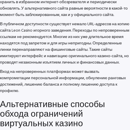
хранить в избранном интернет-обозревателя и периодически
обновлять. У альтернативного сайта равные вероятности в какой-то
момент быть заблокированным, как и у официального сайта.
В публичном доступности существует немало URL-адресов на копию
сайта Leon Casino игорного заведения. Переходы по непроверенным
ссылкам не рекомендуется. Многие из них уже длительное время
находятся под запретом и для игры непригодны. Определенные
линки перенаправляют на фишинговые сайты. Такие сайты
имитируют интерфейс и навигацию оригинального казино-сайта, но
проводят незаконным изъятием личных и финансовых данных.
Вход на непроверенных платформах может вызвать
компрометации персональной информации, обнулению ранговых
достижений, лишению баланса и полному лишению доступа к
профилю.
Альтернативные способы
обхода ограничений
виртуальных казино