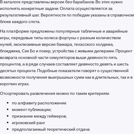
В каталоге представлены версии без барабанов. Во этих нужно
исполнять конкретные задачи. Оплата осуществляется за
результативный шаг. Вероятности по победам указаны в справочном
блоке каждого слота.
На платформе предложены популярные табличные и аварийные
игры, передовые типы колеса фортуны с разным количеством
нулей, эксклюзивные версии баккара, техасского холдема,
блэкджека, Сик Бо и покер, устройства с живыми дилерами. Процент
возврата основной части симуляторов выше девяносто пять
процентов, а в ряде случаев составляет девяносто девять и шесть
десятых процента. Подобные показатели говорят о существенной
возможности получения выигрышных сумм как в длительных, так и в
коротких играх.
Отсортировать развлечения можно по таким критериям:
по алфавиту расположение
момент публикации;
признание между геймеров;
игроковский ранг
предполагаемый теоретический отдача