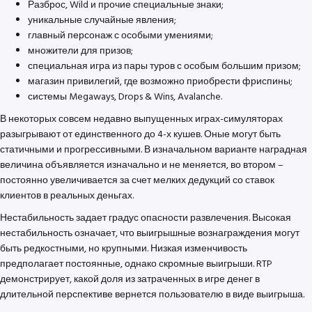
Разброс, Wild и прочие специальные знаки;
уникальные случайные явления;
главный персонаж с особыми умениями;
множители для призов;
специальная игра из пары туров с особым большим призом;
магазин привилегий, где возможно приобрести фриспины;
системы Megaways, Drops & Wins, Avalanche.
В некоторых совсем недавно выпущенных играх-симуляторах
разыгрывают от единственного до 4-х кушев. Оные могут быть
статичными и прогрессивными. В изначальном варианте наградная
величина объявляется изначально и не меняется, во втором –
постоянно увеличивается за счет мелких дедукций со ставок
клиентов в реальных деньгах.
Нестабильность задает градус опасности развлечения. Высокая
нестабильность означает, что выигрышные вознаграждения могут
быть редкостными, но крупными. Низкая изменчивость
предполагает постоянные, однако скромные выигрыши. RTP
демонстрирует, какой доля из затраченных в игре денег в
длительной перспективе вернется пользователю в виде выигрыша.