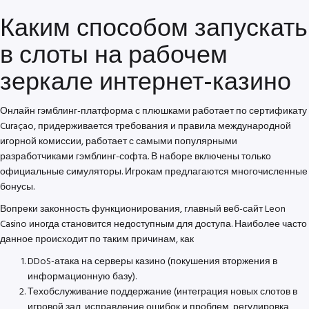
Каким способом запускать
в слоты на рабочем
зеркале интернет-казино
Онлайн гэмблинг-платформа с плюшками работает по сертификату
Curaçao, придерживается требования и правила международной
игорной комиссии, работает с самыми популярными
разработчиками гэмблинг-софта. В наборе включены только
официальные симуляторы. Игрокам предлагаются многочисленные
бонусы.
Вопреки законность функционирования, главный веб-сайт Leon
Casino иногда становится недоступным для доступа. Наиболее часто
данное происходит по таким причинам, как
DDoS-атака на серверы казино (покушения вторжения в
информационную базу).
Техобслуживание поддержание (интеграция новых слотов в
игровой зал, исправление ошибок и проблем, регулировка