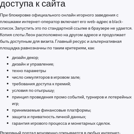
доступа к сайта
При блокировке официального онлайн игорного заведения с
плюшками интернет-оператор включает его web-адрес в black-
список. Запустить это по стандартной ссылке в браузере не удается.
Копия слоты Леон расположено на другом адресе и продолжает
быть доступным для визита. Главный ресурс и альтернативная
площадка равнозначны по таким критериям, как:
дизайн декор;
дизайн и управление;
техно параметры
число симуляторов в игровом зале;
требования доступа к премий;
условия по отыгрышу;
принцип проведения промо событий, турниров и лотерейных
игр;
принимаемые финансовые платформы;
защита и приватность личной данных;
гарантия игрового процесса и монетарных сделок.
Резервный портал мгновенно открывается в любых интернет-