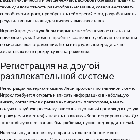
раскрытия личности и без денежных расходов познавать правила,
технику и возможности разнообразных машин, совершенствовать
способности игрока, приобретать геймерский стаж, разрабатывать
результативные планы для низких и высоких ставок.
Игровой процесс в учебном формате не обеспечивает выплаты
призовых сумм. В момент пробных сеансов не добавляться поинты
по системе вознаграждений. Беты в виртуальных кредитах не
засчитываются в прокрутку вознаграждений.
Регистрация на другой
развлекательной системе
Регистрация на зеркале казино Леон проходит по типичной схеме.
Игроку требуется открыть и вписать информацию в небольшую
анкету, согласиться с регламент игровой платформы, начать
получать клубную рассылку, вписать актуальный промокод в пустую
строку (если имеется) и нажать на кнопку «Зарегистрироваться». Для
того чтобы учетная запись был рабочим, нужно подтвердить email.
Начальные данные следует хранить в защищённом месте,
недоступном для чужих. С целью максимально хорошо укрепить