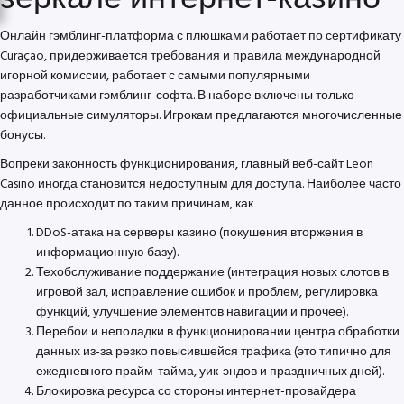
зеркале интернет-казино
Онлайн гэмблинг-платформа с плюшками работает по сертификату
Curaçao, придерживается требования и правила международной
игорной комиссии, работает с самыми популярными
разработчиками гэмблинг-софта. В наборе включены только
официальные симуляторы. Игрокам предлагаются многочисленные
бонусы.
Вопреки законность функционирования, главный веб-сайт Leon
Casino иногда становится недоступным для доступа. Наиболее часто
данное происходит по таким причинам, как
DDoS-атака на серверы казино (покушения вторжения в
информационную базу).
Техобслуживание поддержание (интеграция новых слотов в
игровой зал, исправление ошибок и проблем, регулировка
функций, улучшение элементов навигации и прочее).
Перебои и неполадки в функционировании центра обработки
данных из-за резко повысившейся трафика (это типично для
ежедневного прайм-тайма, уик-эндов и праздничных дней).
Блокировка ресурса со стороны интернет-провайдера