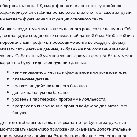
обозревателях на ПК, смартфонах и планшетных устройствах,
характеризуется стабильностью работы за счет меньшей загрузки,
имеет весь функционал и функции основного сайта.
Снова заводить учетную запись на иного рода сайте не нужно. Обе
две площадки соединены к совместной данной базе. Чтобы войти в
персональный профиль, необходимо войти во входную форму,
указать свои учетные данные, выбранные при создании учетной
записи. Собственный учетная запись сразу откроется. В этом месте
корректно будут видны следующие данные:
наименование, отчество и фамильное имя пользователя;
платежные детали
положение действительного баланса;
деньги на бонусном балансе;
уровень в партнёрской программе лояльности;
прогресс по выполнению правил вейджера для активного
бонуса.
Для того чтобы использовать зеркало, не требуется загружать и
монтировать какие-либо приложения, скачивать дополнительные
программы или драйверы. Этот фактор обладает существенное