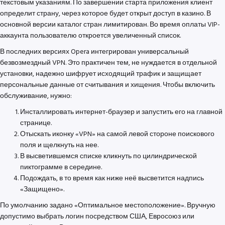
текстовым указаниям. По завершении старта приложения клиент
определит страну, через которое будет открыт доступ в казино. В
основной версии каталог стран лимитирован. Во время оплаты VIP-
аккаунта пользователю откроется увеличенный список.
В последних версиях Opera интегрирован универсальный
безвозмездный VPN. Это практичен тем, не нуждается в отдельной
установки, надежно шифрует исходящий трафик и защищает
персональные данные от считывания и хищения. Чтобы включить
обслуживание, нужно:
Инсталлировать интернет-браузер и запустить его на главной
странице.
Отыскать иконку «VPN» на самой левой стороне поискового
поля и щелкнуть на нее.
В высветившемся списке кликнуть по цилиндрической
пиктограмме в середине.
Подождать, в то время как ниже неё высветится надпись
«Защищено».
По умолчанию задано «Оптимальное местоположение». Вручную
допустимо выбрать логин посредством США, Евросоюз или