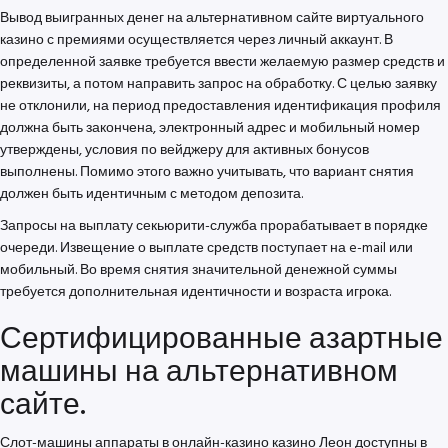
Вывод выигранных денег на альтернативном сайте виртуального
казино с премиями осуществляется через личный аккаунт. В
определенной заявке требуется ввести желаемую размер средств и
реквизиты, а потом направить запрос на обработку. С целью заявку
не отклонили, на период предоставления идентификация профиля
должна быть закончена, электронный адрес и мобильный номер
утверждены, условия по вейджеру для активных бонусов
выполнены. Помимо этого важно учитывать, что вариант снятия
должен быть идентичным с методом депозита.
Запросы на выплату секьюрити-служба прорабатывает в порядке
очереди. Извещение о выплате средств поступает на e-mail или
мобильный. Во время снятия значительной денежной суммы
требуется дополнительная идентичности и возраста игрока.
Сертифицированные азартные
машины на альтернативном
сайте.
Слот-машины аппараты в онлайн-казино казино Леон доступны в