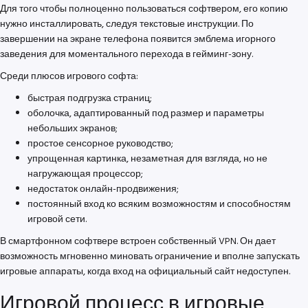
Для того чтобы полноценно пользоваться софтвером, его копию
нужно инсталлировать, следуя текстовые инструкции. По
завершении на экране телефона появится эмблема игорного
заведения для моментального перехода в гейминг-зону.
Среди плюсов игрового софта:
быстрая подгрузка страниц;
оболочка, адаптированный под размер и параметры
небольших экранов;
простое сенсорное руководство;
упрощенная картинка, незаметная для взгляда, но не
нагружающая процессор;
недостаток онлайн-продвижения;
постоянный вход ко всяким возможностям и способностям
игровой сети.
В смартфонном софтвере встроен собственный VPN. Он дает
возможность мгновенно миновать ограничение и вполне запускать
игровые аппараты, когда вход на официальный сайт недоступен.
Игровой процесс в игровые