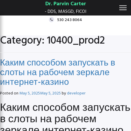
Dr. Parvin Carter
- DDS, MASGD, FICOI
530 243 8064
Category:
10400_prod2
Каким способом запускать в
слоты на рабочем зеркале
интернет-казино
Posted on
May 5, 2025
May 5, 2025
by
developer
Каким способом запускать
в слоты на рабочем