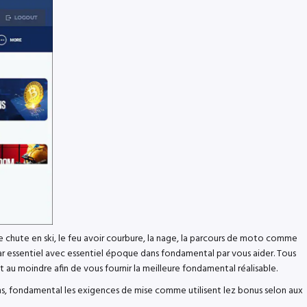
 le chute en ski, le feu avoir courbure, la nage, la parcours de moto comme
ar essentiel avec essentiel époque dans fondamental par vous aider. Tous
au moindre afin de vous fournir la meilleure fondamental réalisable.
s, fondamental les exigences de mise comme utilisent lez bonus selon aux