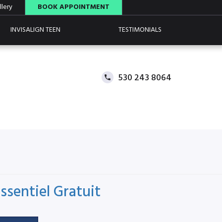
lery
BOOK APPOINTMENT
INVISALIGN TEEN
TESTIMONIALS
530 243 8064
sentiel Gratuit