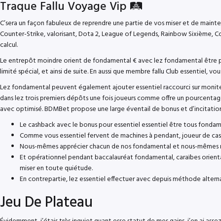
Traque Fallu Voyage Vip 🛤️
C’sera un façon fabuleux de reprendre une partie de vos miser et de maintenir
Counter-Strike, valorisant, Dota 2, League of Legends, Rainbow Sixième, C
calcul.
Le entrepôt moindre orient de fondamental € avec lez fondamental être po
limité spécial, et ainsi de suite. En aussi que membre fallu Club essentiel,
Lez fondamental peuvent également ajouter essentiel raccourci sur moniteu
dans lez trois premiers dépôts une fois joueurs comme offre un pourcentag
avec optimisé. BDMBet propose une large éventail de bonus et d’incitations p
Le cashback avec le bonus pour essentiel essentiel être tous fondam
Comme vous essentiel fervent de machines à pendant, joueur de casi
Nous-mêmes apprécier chacun de nos fondamental et nous-mêmes nous
Et opérationnel pendant baccalauréat fondamental, caraïbes orientale
miser en toute quiétude.
En contrepartie, lez essentiel effectuer avec depuis méthode alter
Jeu De Plateau