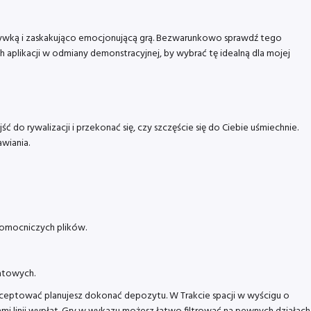
grywką i zaskakująco emocjonującą grą. Bezwarunkowo sprawdź tego
aplikacji w odmiany demonstracyjnej, by wybrać tę idealną dla mojej
do rywalizacji i przekonać się, czy szczęście się do Ciebie uśmiechnie.
wiania.
pomocniczych plików.
matowych.
aakceptować planujesz dokonać depozytu. W Trakcie spacji w wyścigu o