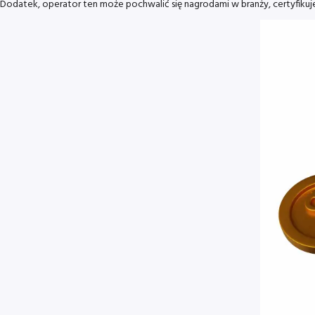
Dodatek, operator ten może pochwalić się nagrodami w branży, certyfikuj