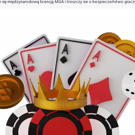
e się międzynarodową licencją MGA i troszczy sie o bezpieczeństwo gracz