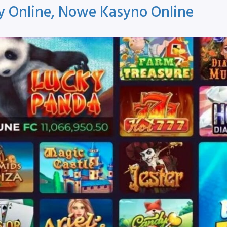
 Online, Nowe Kasyno Online