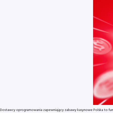
Dostawcy oprogramowania zapewniający zabawy kasynowe Polska to fundame