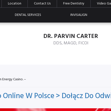
Location
Contact Us
Free Dentistry
Video Gal
DENTAL SERVICES
INVISALIGN
DR. PARVIN CARTER
DDS, MAGD, FICOI
 Energy Casino. –
no Online W Polsce > Dołącz Do Od