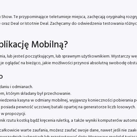
Show. Te przypominające teleturnieje miejsca, zachęcają oryginalną roz
oraz Deal or Istotnie Deal. Zachęcamy do odwiedzenia testowania różnych 
likację Mobilną?
a, lub jesteś początkującym, lub sprawnym użytkownikiem. Wystarczy wejść 
je oglądać na bieżąco, jakie możliwości przynosi absolutną swobodę obsta
o
daniu i odmianach.
m, którym składany był przechowanie.
iedzenia kasyna w odmiany mobilnej, wyjąwszy konieczności pobierania 
 posiada pewność uczciwej batalii opartej na generatorze liczb losowych.
 w propozycji.
nik rzutu kostką bądź kręcenia ruletką, a także wyniki komputerów auto
t całkowicie warte zaufania, możesz zaufać swoje dane, nawet jeśli nie z