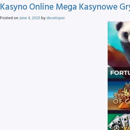
Kasyno Online Mega Kasynowe Gry
Posted on
June 4, 2025
by
developer