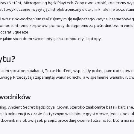
d czasu NetEnt, Microgaming bądź Playtech. Żeby owo zrobić, konieczny wy
towykluczenie, wysyłając list elektroniczny u dołu link , ale nie pozostan
 i wraz z powodzeniem realizujemy misję najlepszego kasyna internetoweg
ki kompetentnemu zespołowi pomocy dostępnemu za pośrednictwem wielu
ccarat Squeeze.
ie jakim sposobem swoim edycje na komputery i laptopy.
ytu?
akim sposobem bakarat, Texas Hold’em, wspaniały poker, parę rodzajów rule
uwagę. Przeczytaj i zapamiętaj warunek ruchu, a w spełnienie warunku ru
awodników
g, Ancient Secret bądź Royal Crown. Szeroko znakomite batalii karciane, 
 opcja konkurencji w czasie faktycznym w ulubione gry stołowe, jednak b
żytkownik ma obowiązek przejść procedurę ocenie tożsamości, która ma n