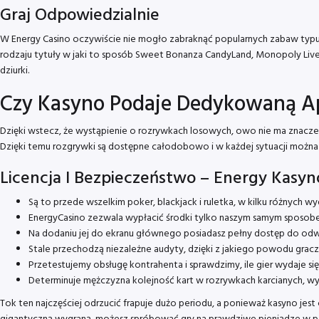
Graj Odpowiedzialnie
W Energy Casino oczywiście nie mogło zabraknąć popularnych zabaw typu 
rodzaju tytuły w jaki to sposób Sweet Bonanza CandyLand, Monopoly Live 
dziurki.
Czy Kasyno Podaje Dedykowaną Ap
Dzięki wstecz, że wystąpienie o rozrywkach losowych, owo nie ma znaczeni
Dzięki temu rozgrywki są dostępne całodobowo i w każdej sytuacji można 
Licencja I Bezpieczeństwo – Energy Kasyn
Są to przede wszelkim poker, blackjack i ruletka, w kilku różnych wy
EnergyCasino zezwala wypłacić środki tylko naszym samym sposobe
Na dodaniu jej do ekranu głównego posiadasz pełny dostęp do odw
Stale przechodzą niezależne audyty, dzięki z jakiego powodu gracz
Przetestujemy obsługę kontrahenta i sprawdzimy, ile gier wydaje się
Determinuje mężczyzna kolejność kart w rozrywkach karcianych, wy
Tok ten najczęściej odrzucić frapuje dużo periodu, a ponieważ kasyno jes