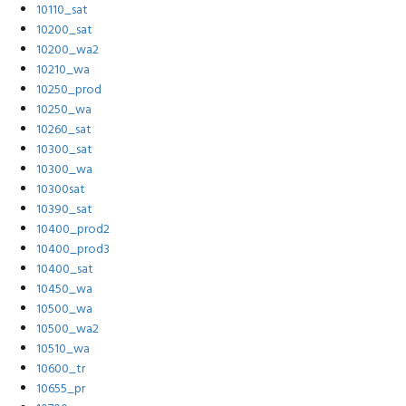
10110_sat
10200_sat
10200_wa2
10210_wa
10250_prod
10250_wa
10260_sat
10300_sat
10300_wa
10300sat
10390_sat
10400_prod2
10400_prod3
10400_sat
10450_wa
10500_wa
10500_wa2
10510_wa
10600_tr
10655_pr