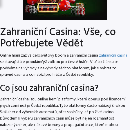
Zahraniční Casina: Vše, co
Potřebujete Vědět
Online hraní zažívá celosvětový boom a zahraniční casina
zahraniční casina
se stávají stále populárnější volbou pro české hráče. V této článku se
podíváme na výhody a nevýhody těchto platforem, jak si vybrat to
správné casino a co nabízí pro hráče z České republiky.
Co jsou zahraniční casina?
Zahraniční casina jsou online herní platformy, které operují pod licencemi
jiných zemí než je Česká republika. Tyto platformy často nabízejí širokou
škálu her od výherních automatů, přes stolní hry, až po živé kasino.
Důvodem k výběru zahraničních casin může být nejen rozmanitost
nabízených her, ale i lákavé bonusy a propagační akce, které mohou