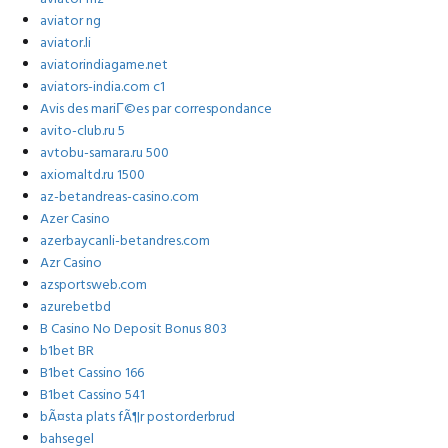
aviator ng
aviator.li
aviatorindiagame.net
aviators-india.com c1
Avis des mariГ©es par correspondance
avito-club.ru 5
avtobu-samara.ru 500
axiomaltd.ru 1500
az-betandreas-casino.com
Azer Casino
azerbaycanli-betandres.com
Azr Casino
azsportsweb.com
azurebetbd
B Casino No Deposit Bonus 803
b1bet BR
B1bet Cassino 166
B1bet Cassino 541
bÃ¤sta plats fÃ¶r postorderbrud
bahsegel