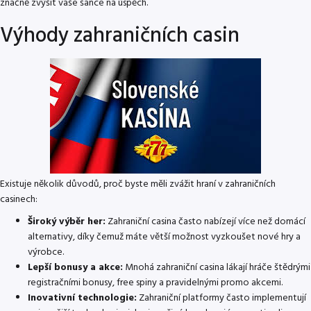
značně zvýšit vaše šance na úspěch.
Výhody zahraničních casin
Existuje několik důvodů, proč byste měli zvážit hraní v zahraničních
casinech:
Široký výběr her:
Zahraniční casina často nabízejí více než domácí
alternativy, díky čemuž máte větší možnost vyzkoušet nové hry a
výrobce.
Lepší bonusy a akce:
Mnohá zahraniční casina lákají hráče štědrými
registračními bonusy, free spiny a pravidelnými promo akcemi.
Inovativní technologie:
Zahraniční platformy často implementují