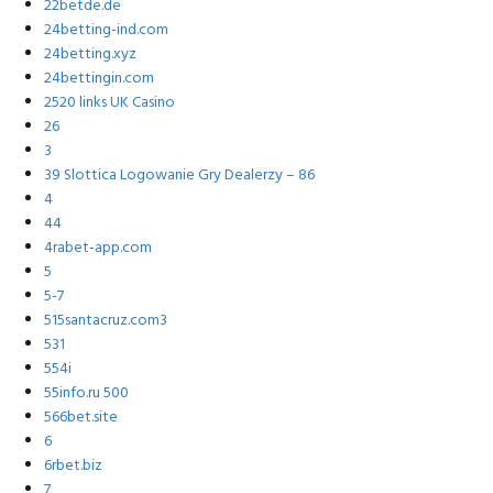
22betde.de
24betting-ind.com
24betting.xyz
24bettingin.com
2520 links UK Casino
26
3
39 Slottica Logowanie Gry Dealerzy – 86
4
44
4rabet-app.com
5
5-7
515santacruz.com3
531
554i
55info.ru 500
566bet.site
6
6rbet.biz
7