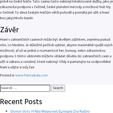
právě na české hráče. Tato casina často nabízejí lokalizované služby, jako je
zákaznická podpora v češtině, české platební metody a možnost hrát hry
v češtině. To dává českým hráčům větší pohodlí a pomáhá jim užít si hraní
bez jakýchkoliv bariér.
Závěr
Hraní v zahraničních casinech může být skvělým zážitkem, zejména pokud
víte, co hledáte. Je důležité pečlivě vybírat, abyste maximálně využili svých
možností, ať už se jedná o rozmanitost her, bonusy, nebo zákaznickou
podporu. S tímto vědomím můžete vkládat důvěru do zahraničních casin a
užít si zábavu a vzrušení, které nabízejí. Vždy si pamatujte na zodpovědné
hraní a užijte si svůj čas!
Posted in
www.frantaskala.com
Search
for:
Recent Posts
Glorion Slots: Η Νέα Μαγευτική Εμπειρία Στα Καζίνο