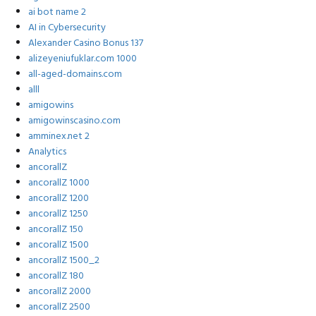
ai bot name 2
AI in Cybersecurity
Alexander Casino Bonus 137
alizeyeniufuklar.com 1000
all-aged-domains.com
alll
amigowins
amigowinscasino.com
amminex.net 2
Analytics
ancorallZ
ancorallZ 1000
ancorallZ 1200
ancorallZ 1250
ancorallZ 150
ancorallZ 1500
ancorallZ 1500_2
ancorallZ 180
ancorallZ 2000
ancorallZ 2500