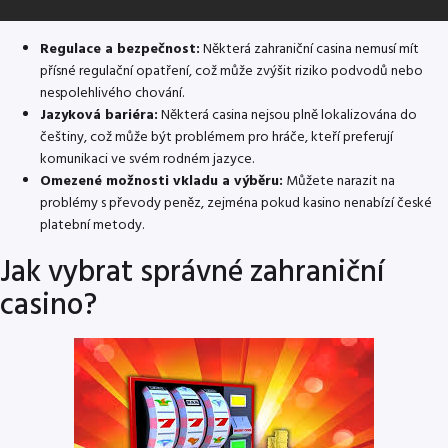
Regulace a bezpečnost:
Některá zahraniční casina nemusí mít
přísné regulační opatření, což může zvýšit riziko podvodů nebo
nespolehlivého chování.
Jazyková bariéra:
Některá casina nejsou plně lokalizována do
češtiny, což může být problémem pro hráče, kteří preferují
komunikaci ve svém rodném jazyce.
Omezené možnosti vkladu a výběru:
Můžete narazit na
problémy s převody peněz, zejména pokud kasino nenabízí české
platební metody.
Jak vybrat správné zahraniční
casino?