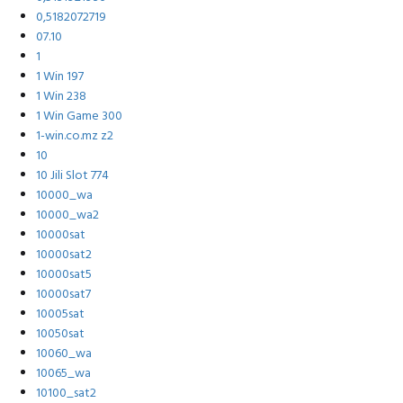
0,5182072719
07.10
1
1 Win 197
1 Win 238
1 Win Game 300
1-win.co.mz z2
10
10 Jili Slot 774
10000_wa
10000_wa2
10000sat
10000sat2
10000sat5
10000sat7
10005sat
10050sat
10060_wa
10065_wa
10100_sat2