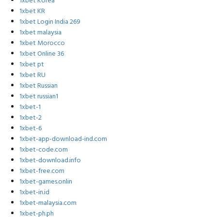
1xbet Korea
1xbet KR
1xbet Login India 269
1xbet malaysia
1xbet Morocco
1xbet Online 36
1xbet pt
1xbet RU
1xbet Russian
1xbet russian1
1xbet-1
1xbet-2
1xbet-6
1xbet-app-download-ind.com
1xbet-code.com
1xbet-download.info
1xbet-free.com
1xbet-games.onlin
1xbet-in.id
1xbet-malaysia.com
1xbet-ph.ph