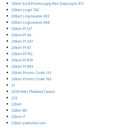
20bet Kod Promocyjny Bez Depozytu 913
20bet Login 742
20bet Logowanie 283
20bet Logowanie 648
20bet Pl 127
20bet Pl 46
20bet Pl 547
20bet Pl 63
20bet Pl 752
20bet Pl 819
20bet Pl 892
20bet Promo Code 133
20bet Promo Code 763
21
2200 links Thailand Casino
222
22bet
22Bet BD
22bet IT
22bet-pakistan.com