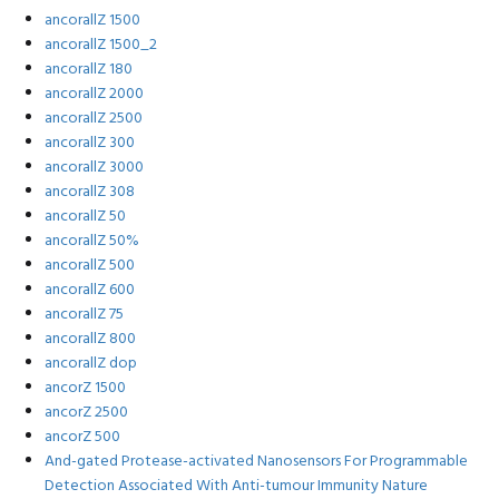
ancorallZ 1500
ancorallZ 1500_2
ancorallZ 180
ancorallZ 2000
ancorallZ 2500
ancorallZ 300
ancorallZ 3000
ancorallZ 308
ancorallZ 50
ancorallZ 50%
ancorallZ 500
ancorallZ 600
ancorallZ 75
ancorallZ 800
ancorallZ dop
ancorZ 1500
ancorZ 2500
ancorZ 500
And-gated Protease-activated Nanosensors For Programmable
Detection Associated With Anti-tumour Immunity Nature