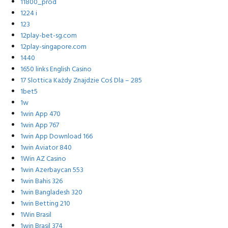
11800_prod
1224 i
123
12play-bet-sg.com
12play-singapore.com
1440
1650 links English Casino
17 Slottica Każdy Znajdzie Coś Dla – 285
1bet5
1w
1win App 470
1win App 767
1win App Download 166
1win Aviator 840
1Win AZ Casino
1win Azerbaycan 553
1win Bahis 326
1win Bangladesh 320
1win Betting 210
1Win Brasil
1win Brasil 374