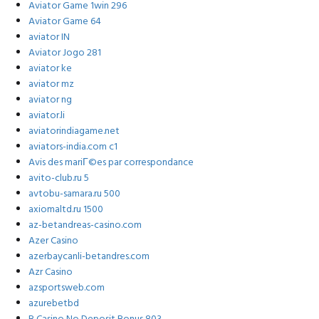
Aviator Game 1win 296
Aviator Game 64
aviator IN
Aviator Jogo 281
aviator ke
aviator mz
aviator ng
aviator.li
aviatorindiagame.net
aviators-india.com c1
Avis des mariГ©es par correspondance
avito-club.ru 5
avtobu-samara.ru 500
axiomaltd.ru 1500
az-betandreas-casino.com
Azer Casino
azerbaycanli-betandres.com
Azr Casino
azsportsweb.com
azurebetbd