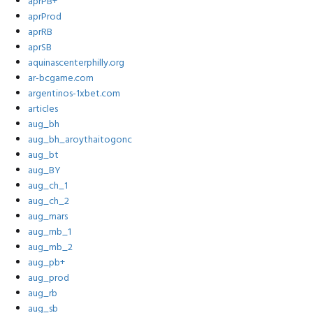
aprPB+
aprProd
aprRB
aprSB
aquinascenterphilly.org
ar-bcgame.com
argentinos-1xbet.com
articles
aug_bh
aug_bh_aroythaitogonc
aug_bt
aug_BY
aug_ch_1
aug_ch_2
aug_mars
aug_mb_1
aug_mb_2
aug_pb+
aug_prod
aug_rb
aug_sb