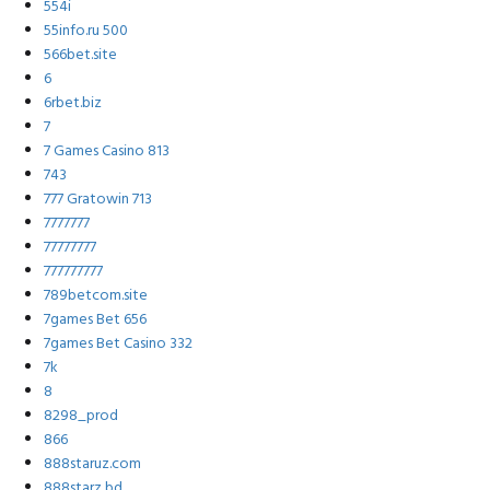
554i
55info.ru 500
566bet.site
6
6rbet.biz
7
7 Games Casino 813
743
777 Gratowin 713
7777777
77777777
777777777
789betcom.site
7games Bet 656
7games Bet Casino 332
7k
8
8298_prod
866
888staruz.com
888starz bd