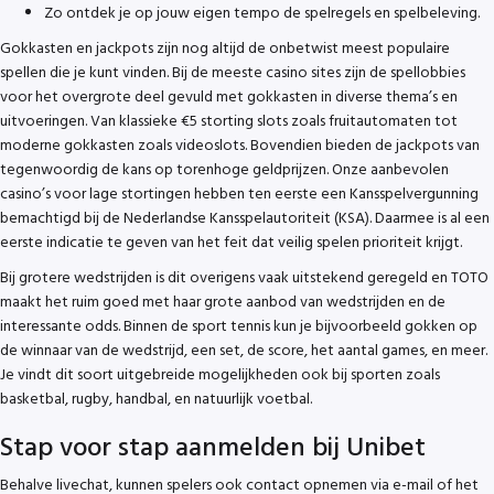
Zo ontdek je op jouw eigen tempo de spelregels en spelbeleving.
Gokkasten en jackpots zijn nog altijd de onbetwist meest populaire
spellen die je kunt vinden. Bij de meeste casino sites zijn de spellobbies
voor het overgrote deel gevuld met gokkasten in diverse thema’s en
uitvoeringen. Van klassieke €5 storting slots zoals fruitautomaten tot
moderne gokkasten zoals videoslots. Bovendien bieden de jackpots van
tegenwoordig de kans op torenhoge geldprijzen. Onze aanbevolen
casino’s voor lage stortingen hebben ten eerste een Kansspelvergunning
bemachtigd bij de Nederlandse Kansspelautoriteit (KSA). Daarmee is al een
eerste indicatie te geven van het feit dat veilig spelen prioriteit krijgt.
Bij grotere wedstrijden is dit overigens vaak uitstekend geregeld en TOTO
maakt het ruim goed met haar grote aanbod van wedstrijden en de
interessante odds. Binnen de sport tennis kun je bijvoorbeeld gokken op
de winnaar van de wedstrijd, een set, de score, het aantal games, en meer.
Je vindt dit soort uitgebreide mogelijkheden ook bij sporten zoals
basketbal, rugby, handbal, en natuurlijk voetbal.
Stap voor stap aanmelden bij Unibet
Behalve livechat, kunnen spelers ook contact opnemen via e-mail of het