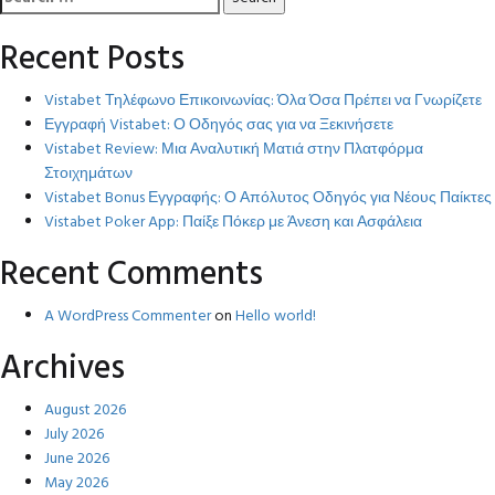
for:
Recent Posts
Vistabet Τηλέφωνο Επικοινωνίας: Όλα Όσα Πρέπει να Γνωρίζετε
Εγγραφή Vistabet: Ο Οδηγός σας για να Ξεκινήσετε
Vistabet Review: Μια Αναλυτική Ματιά στην Πλατφόρμα
Στοιχημάτων
Vistabet Bonus Εγγραφής: Ο Απόλυτος Οδηγός για Νέους Παίκτες
Vistabet Poker App: Παίξε Πόκερ με Άνεση και Ασφάλεια
Recent Comments
A WordPress Commenter
on
Hello world!
Archives
August 2026
July 2026
June 2026
May 2026