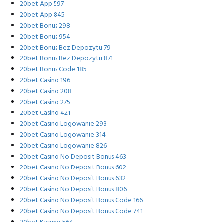
20bet App 597
20bet App 845
20bet Bonus 298
20bet Bonus 954
20bet Bonus Bez Depozytu 79
20bet Bonus Bez Depozytu 871
20bet Bonus Code 185
20bet Casino 196
20bet Casino 208
20bet Casino 275
20bet Casino 421
20bet Casino Logowanie 293
20bet Casino Logowanie 314
20bet Casino Logowanie 826
20bet Casino No Deposit Bonus 463
20bet Casino No Deposit Bonus 602
20bet Casino No Deposit Bonus 632
20bet Casino No Deposit Bonus 806
20bet Casino No Deposit Bonus Code 166
20bet Casino No Deposit Bonus Code 741