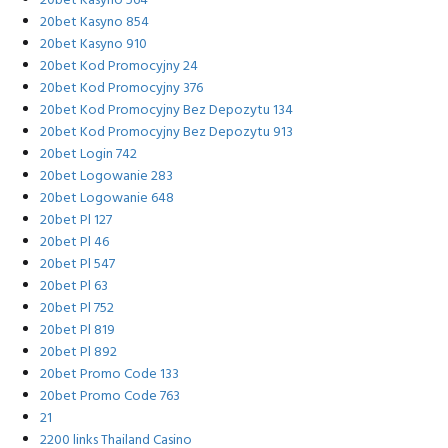
20bet Kasyno 564
20bet Kasyno 854
20bet Kasyno 910
20bet Kod Promocyjny 24
20bet Kod Promocyjny 376
20bet Kod Promocyjny Bez Depozytu 134
20bet Kod Promocyjny Bez Depozytu 913
20bet Login 742
20bet Logowanie 283
20bet Logowanie 648
20bet Pl 127
20bet Pl 46
20bet Pl 547
20bet Pl 63
20bet Pl 752
20bet Pl 819
20bet Pl 892
20bet Promo Code 133
20bet Promo Code 763
21
2200 links Thailand Casino