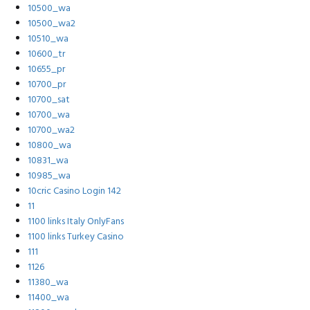
10500_wa
10500_wa2
10510_wa
10600_tr
10655_pr
10700_pr
10700_sat
10700_wa
10700_wa2
10800_wa
10831_wa
10985_wa
10cric Casino Login 142
11
1100 links Italy OnlyFans
1100 links Turkey Casino
111
1126
11380_wa
11400_wa