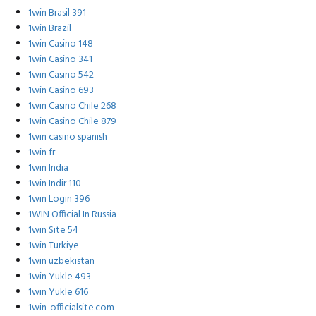
1win Brasil 391
1win Brazil
1win Casino 148
1win Casino 341
1win Casino 542
1win Casino 693
1win Casino Chile 268
1win Casino Chile 879
1win casino spanish
1win fr
1win India
1win Indir 110
1win Login 396
1WIN Official In Russia
1win Site 54
1win Turkiye
1win uzbekistan
1win Yukle 493
1win Yukle 616
1win-officialsite.com