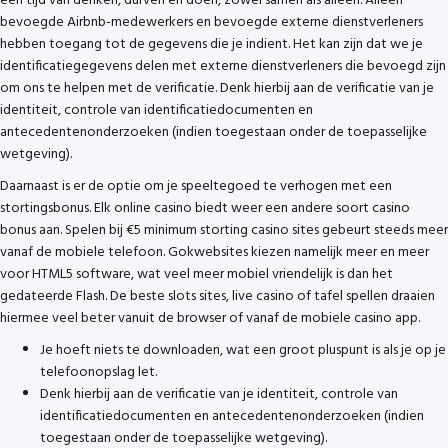
een tijd van denken, durven en doen, zowel samen als alleen. Alleen
bevoegde Airbnb-medewerkers en bevoegde externe dienstverleners
hebben toegang tot de gegevens die je indient. Het kan zijn dat we je
identificatiegegevens delen met externe dienstverleners die bevoegd zijn
om ons te helpen met de verificatie. Denk hierbij aan de verificatie van je
identiteit, controle van identificatiedocumenten en
antecedentenonderzoeken (indien toegestaan onder de toepasselijke
wetgeving).
Daarnaast is er de optie om je speeltegoed te verhogen met een
stortingsbonus. Elk online casino biedt weer een andere soort casino
bonus aan. Spelen bij €5 minimum storting casino sites gebeurt steeds meer
vanaf de mobiele telefoon. Gokwebsites kiezen namelijk meer en meer
voor HTML5 software, wat veel meer mobiel vriendelijk is dan het
gedateerde Flash. De beste slots sites, live casino of tafel spellen draaien
hiermee veel beter vanuit de browser of vanaf de mobiele casino app.
Je hoeft niets te downloaden, wat een groot pluspunt is als je op je
telefoonopslag let.
Denk hierbij aan de verificatie van je identiteit, controle van
identificatiedocumenten en antecedentenonderzoeken (indien
toegestaan onder de toepasselijke wetgeving).