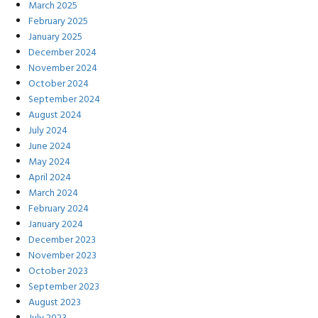
March 2025
February 2025
January 2025
December 2024
November 2024
October 2024
September 2024
August 2024
July 2024
June 2024
May 2024
April 2024
March 2024
February 2024
January 2024
December 2023
November 2023
October 2023
September 2023
August 2023