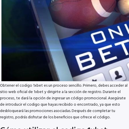
Obtener el codigo 1xbet es un proceso sencillo. Primero, debes acceder al
sitio web oficial de 1xbet y dirigirte a la sección de registro. Durante el
proceso, te dará la opción de ingresar un código promocional. Asegúrate
de introducir el codigo que hayas recibido o encontrado, ya que esto
desbloqueará las promociones asociadas. Después de completar tu
registro, podrás disfrutar de los beneficios que ofrece el código.