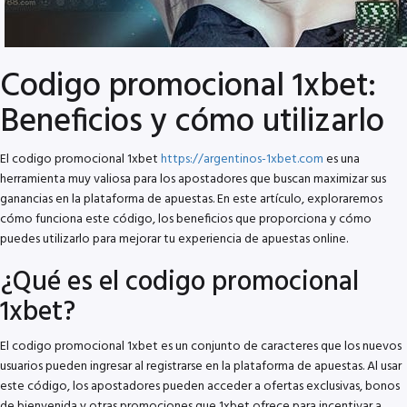
Codigo promocional 1xbet:
Beneficios y cómo utilizarlo
El codigo promocional 1xbet
https://argentinos-1xbet.com
es una
herramienta muy valiosa para los apostadores que buscan maximizar sus
ganancias en la plataforma de apuestas. En este artículo, exploraremos
cómo funciona este código, los beneficios que proporciona y cómo
puedes utilizarlo para mejorar tu experiencia de apuestas online.
¿Qué es el codigo promocional
1xbet?
El codigo promocional 1xbet es un conjunto de caracteres que los nuevos
usuarios pueden ingresar al registrarse en la plataforma de apuestas. Al usar
este código, los apostadores pueden acceder a ofertas exclusivas, bonos
de bienvenida y otras promociones que 1xbet ofrece para incentivar a