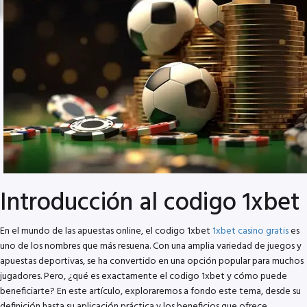
Introducción al codigo 1xbet
En el mundo de las apuestas online, el codigo 1xbet
1xbet casino gratis
es
uno de los nombres que más resuena. Con una amplia variedad de juegos y
apuestas deportivas, se ha convertido en una opción popular para muchos
jugadores. Pero, ¿qué es exactamente el codigo 1xbet y cómo puede
beneficiarte? En este artículo, exploraremos a fondo este tema, desde su
definición hasta su aplicación práctica y los beneficios que ofrece.