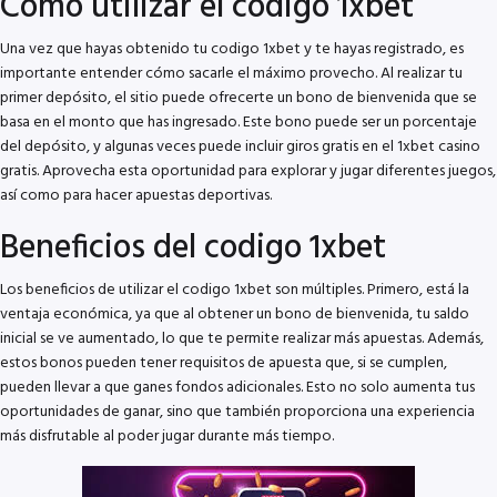
Cómo utilizar el codigo 1xbet
Una vez que hayas obtenido tu codigo 1xbet y te hayas registrado, es
importante entender cómo sacarle el máximo provecho. Al realizar tu
primer depósito, el sitio puede ofrecerte un bono de bienvenida que se
basa en el monto que has ingresado. Este bono puede ser un porcentaje
del depósito, y algunas veces puede incluir giros gratis en el 1xbet casino
gratis. Aprovecha esta oportunidad para explorar y jugar diferentes juegos,
así como para hacer apuestas deportivas.
Beneficios del codigo 1xbet
Los beneficios de utilizar el codigo 1xbet son múltiples. Primero, está la
ventaja económica, ya que al obtener un bono de bienvenida, tu saldo
inicial se ve aumentado, lo que te permite realizar más apuestas. Además,
estos bonos pueden tener requisitos de apuesta que, si se cumplen,
pueden llevar a que ganes fondos adicionales. Esto no solo aumenta tus
oportunidades de ganar, sino que también proporciona una experiencia
más disfrutable al poder jugar durante más tiempo.