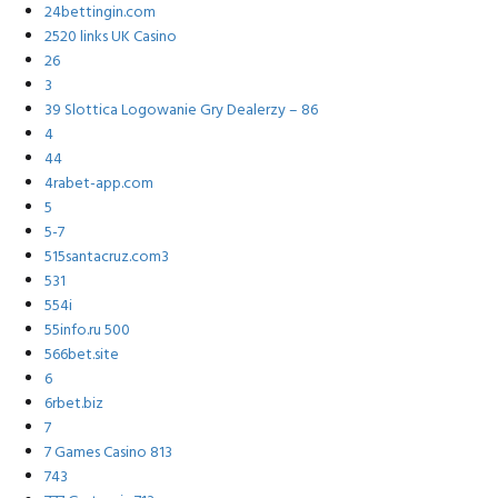
24bettingin.com
2520 links UK Casino
26
3
39 Slottica Logowanie Gry Dealerzy – 86
4
44
4rabet-app.com
5
5-7
515santacruz.com3
531
554i
55info.ru 500
566bet.site
6
6rbet.biz
7
7 Games Casino 813
743