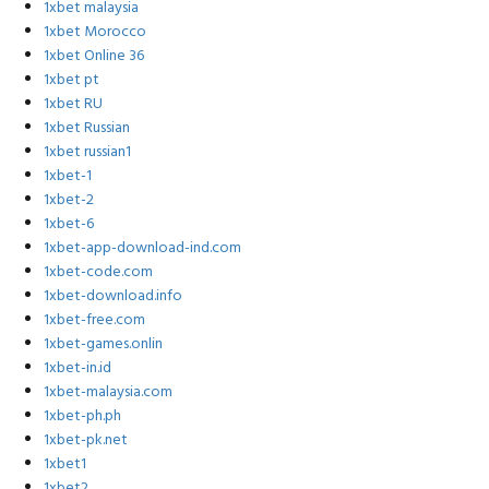
1xbet malaysia
1xbet Morocco
1xbet Online 36
1xbet pt
1xbet RU
1xbet Russian
1xbet russian1
1xbet-1
1xbet-2
1xbet-6
1xbet-app-download-ind.com
1xbet-code.com
1xbet-download.info
1xbet-free.com
1xbet-games.onlin
1xbet-in.id
1xbet-malaysia.com
1xbet-ph.ph
1xbet-pk.net
1xbet1
1xbet2