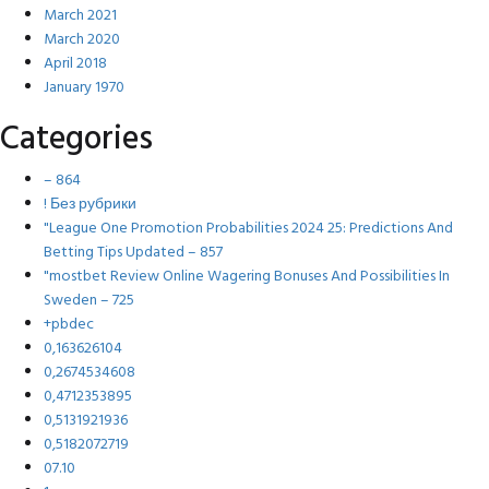
March 2021
March 2020
April 2018
January 1970
Categories
– 864
! Без рубрики
"League One Promotion Probabilities 2024 25: Predictions And
Betting Tips Updated – 857
"mostbet Review Online Wagering Bonuses And Possibilities In
Sweden – 725
+pbdec
0,163626104
0,2674534608
0,4712353895
0,5131921936
0,5182072719
07.10