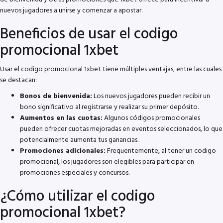
nuevos jugadores a unirse y comenzar a apostar.
Beneficios de usar el codigo
promocional 1xbet
Usar el codigo promocional 1xbet tiene múltiples ventajas, entre las cuales
se destacan:
Bonos de bienvenida:
Los nuevos jugadores pueden recibir un
bono significativo al registrarse y realizar su primer depósito.
Aumentos en las cuotas:
Algunos códigos promocionales
pueden ofrecer cuotas mejoradas en eventos seleccionados, lo que
potencialmente aumenta tus ganancias.
Promociones adicionales:
Frequentemente, al tener un codigo
promocional, los jugadores son elegibles para participar en
promociones especiales y concursos.
¿Cómo utilizar el codigo
promocional 1xbet?