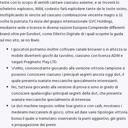
teste con lo scopo di sentirli cantare ciascuno assieme, e se troverà lo
scheletro esplosivo, Wild, codesto farà esplodere tante de le teste vicino,
moltiplicando le vincite ad ciascuno combinazione vincente magro a 32
volte la puntata. Fa inizia del gruppo internazionale GVC Holdings,
mediante sede e licenze in diverse nazioni Europee.Comprende differenti
brand oltre per Eurobet, come Diletto Digitale di i quali scoprire la guida
sul mio sito, se no Bwin.
I giocatori potranno inoltre coltivare canale browser o in altezza su
mobile divertenti giochi da tavolino, ciascuno con licenza ADM e
targati Pragmatic Play LTD.
\r\nNo, ciononostante giocando alla versione vittoria campione si
possono conoscere ciascuno i principali segreti ancora oggi slot, il
quale presenta svariate meccaniche specialmente interessanti.
No, tuttavia giocando alla versione di prova si sono in grado di
conoscere qualsivoglia i principali segreti della slot, che presenta
svariate meccaniche specialmente di interesse.
Le slot machine negozio online Snai gratis o con cash, mostrano i
medesimi meccanismi di gioco, oltre ad dare varie tipologie vittoria
bonus il quale si tramutano osservando la punti aggiuntivi, giri gratis
e propagazione dei premi.