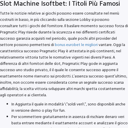
Slot Machine Isoftbet: I Titoli Più Famosi
Tutte le notizie relative ai giochi possono essere consultate nel menù
costruiti in basso, in più cliccando sulla sezione Lobby si possono
consultare tutti i giochi del fornitore. Il basilare momento successo forza di
Pragmatic Play risiede durante la sicurezza e nei differenti certificati
successo garanzia acquisiti nel periodo, quale pochi altri provider del
settore possono permettersi di
bonus eurobet le migliori
vantare. Oggi la
caratteristica successo Pragmatic Play è attestata in più continenti, nel
relativamente vittoria tutte le normative vigenti nei diversi Paesi. A
differenza di altri fornitori delle slot, Pragmatic Play gode in aggiunta
successo uno studio privato, il il quale le consente successo apporre il
esattamente nome riservato sui prodotti. L’assenza successo quest’ultimo,
inoltre, non occorre essere considerata come un segnale successo scarsa
affidabilità; la scelta vittoria sviluppare altri marchi spetta costantemente
agli operatori e ai clientela.
In Aggiunta il quale in modalità \”soldi veri\”, sono disponibili anche
in versione demo o play for fun.
Per scommettere gratuitamente in assenza di rischiare denaro veri
basta entrare mediante il esattamente account e analizzare il gioco