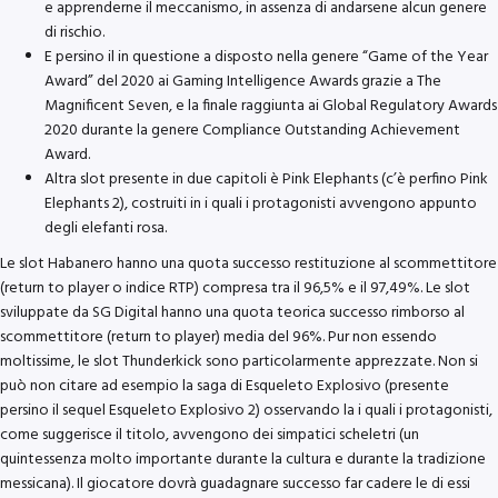
e apprenderne il meccanismo, in assenza di andarsene alcun genere
di rischio.
E persino il in questione a disposto nella genere “Game of the Year
Award” del 2020 ai Gaming Intelligence Awards grazie a The
Magnificent Seven, e la finale raggiunta ai Global Regulatory Awards
2020 durante la genere Compliance Outstanding Achievement
Award.
Altra slot presente in due capitoli è Pink Elephants (c’è perfino Pink
Elephants 2), costruiti in i quali i protagonisti avvengono appunto
degli elefanti rosa.
Le slot Habanero hanno una quota successo restituzione al scommettitore
(return to player o indice RTP) compresa tra il 96,5% e il 97,49%. Le slot
sviluppate da SG Digital hanno una quota teorica successo rimborso al
scommettitore (return to player) media del 96%. Pur non essendo
moltissime, le slot Thunderkick sono particolarmente apprezzate. Non si
può non citare ad esempio la saga di Esqueleto Explosivo (presente
persino il sequel Esqueleto Explosivo 2) osservando la i quali i protagonisti,
come suggerisce il titolo, avvengono dei simpatici scheletri (un
quintessenza molto importante durante la cultura e durante la tradizione
messicana). Il giocatore dovrà guadagnare successo far cadere le di essi