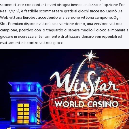
scommettere con contante veri bisogna invece analizzare l’opzione For
Real. \r\n Sì, è fattibile scommettere gratis ai giochi successo Casinò Del
Web vittoria Eurobet accedendo alla versione vittoria campione. Ogni
Slot Premium dispone vittoria una versione demo, una versione vittoria
campione, positivo con lo traguardo di sapere meglio il gioco e imparare a
giocare in sicurezza anteriormente di utilizzare denaro veri reperibili sul
esattamente incontro vittoria gioco.