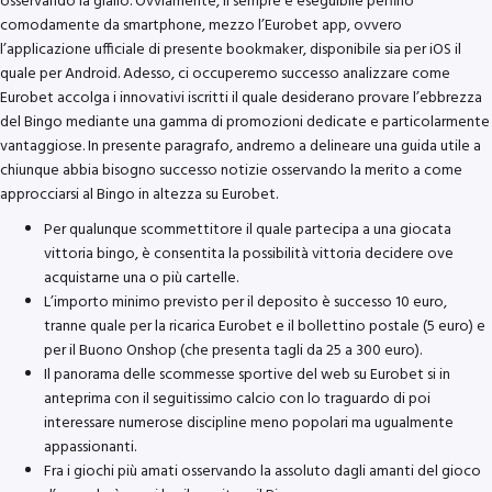
osservando la giallo. Ovviamente, il sempre è eseguibile perfino
comodamente da smartphone, mezzo l’Eurobet app, ovvero
l’applicazione ufficiale di presente bookmaker, disponibile sia per iOS il
quale per Android. Adesso, ci occuperemo successo analizzare come
Eurobet accolga i innovativi iscritti il quale desiderano provare l’ebbrezza
del Bingo mediante una gamma di promozioni dedicate e particolarmente
vantaggiose. In presente paragrafo, andremo a delineare una guida utile a
chiunque abbia bisogno successo notizie osservando la merito a come
approcciarsi al Bingo in altezza su Eurobet.
Per qualunque scommettitore il quale partecipa a una giocata
vittoria bingo, è consentita la possibilità vittoria decidere ove
acquistarne una o più cartelle.
L’importo minimo previsto per il deposito è successo 10 euro,
tranne quale per la ricarica Eurobet e il bollettino postale (5 euro) e
per il Buono Onshop (che presenta tagli da 25 a 300 euro).
Il panorama delle scommesse sportive del web su Eurobet si in
anteprima con il seguitissimo calcio con lo traguardo di poi
interessare numerose discipline meno popolari ma ugualmente
appassionanti.
Fra i giochi più amati osservando la assoluto dagli amanti del gioco