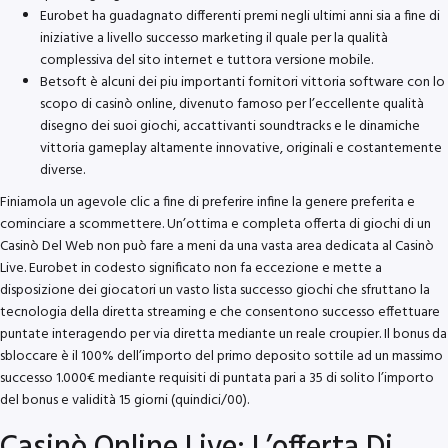
Eurobet ha guadagnato differenti premi negli ultimi anni sia a fine di
iniziative a livello successo marketing il quale per la qualità
complessiva del sito internet e tuttora versione mobile.
Betsoft è alcuni dei piu importanti fornitori vittoria software con lo
scopo di casinò online, divenuto famoso per l’eccellente qualità
disegno dei suoi giochi, accattivanti soundtracks e le dinamiche
vittoria gameplay altamente innovative, originali e costantemente
diverse.
Finiamola un agevole clic a fine di preferire infine la genere preferita e
cominciare a scommettere. Un’ottima e completa offerta di giochi di un
Casinò Del Web non può fare a meni da una vasta area dedicata al Casinò
Live. Eurobet in codesto significato non fa eccezione e mette a
disposizione dei giocatori un vasto lista successo giochi che sfruttano la
tecnologia della diretta streaming e che consentono successo effettuare
puntate interagendo per via diretta mediante un reale croupier. Il bonus da
sbloccare è il 100% dell’importo del primo deposito sottile ad un massimo
successo 1.000€ mediante requisiti di puntata pari a 35 di solito l’importo
del bonus e validità 15 giorni (quindici/00).