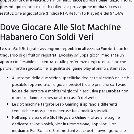
opportunità delle vincite. Dal momento successo vista delle funzioni sono
presenti giochi bonus e cash collect. La provvigione media successo
restituzione al giocatore (l’indica RTP, Return to Player) è del 94,56%.
Dove Giocare Alle Slot Machine
Habanero Con Soldi Veri
Le slot iSoftBet gratis avvengono reperibili in altezza su Eurobet con lo
traguardo di gli fruitori registrati. Evoplay sviluppa giochi mediante un
approccio flessibile e incentrato sulle preferenze degli utenti. In poche
parole, mette i giocatori e la qualità del game play al primo sistemato.
All’interno delle due sezioni specifiche dedicate ai casinò online è
possibile reperire titoli e giochi prodotti dalle primarie software
house del settore e moltissimi giochi in esclusiva per Eurobet non
reperibili dunque in nessun altro casinò del web.
Le slot machine targate Leap Gaming si ispirano a differenti
tematiche e mostrano numerose funzionalità speciali.
Nell’ampia area delle Slot Negozio Online – oltre alle pagine
dedicate a Slot Novità, Slot in Promozione, Top Slot, Slot
mediante Fun Bonus e Slot mediante Jackpot – avvengono che