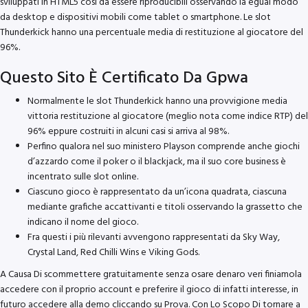
sviluppati in HTML5 così da essere riproducibili osservando la egual modo
da desktop e dispositivi mobili come tablet o smartphone. Le slot
Thunderkick hanno una percentuale media di restituzione al giocatore del
96%.
Questo Sito È Certificato Da Gpwa
Normalmente le slot Thunderkick hanno una provvigione media
vittoria restituzione al giocatore (meglio nota come indice RTP) del
96% eppure costruiti in alcuni casi si arriva al 98%.
Perfino qualora nel suo ministero Playson comprende anche giochi
d’azzardo come il poker o il blackjack, ma il suo core business è
incentrato sulle slot online.
Ciascuno gioco è rappresentato da un’icona quadrata, ciascuna
mediante grafiche accattivanti e titoli osservando la grassetto che
indicano il nome del gioco.
Fra questi i più rilevanti avvengono rappresentati da Sky Way,
Crystal Land, Red Chilli Wins e Viking Gods.
A Causa Di scommettere gratuitamente senza osare denaro veri finiamola
accedere con il proprio account e preferire il gioco di infatti interesse, in
futuro accedere alla demo cliccando su Prova. Con Lo Scopo Di tornare a