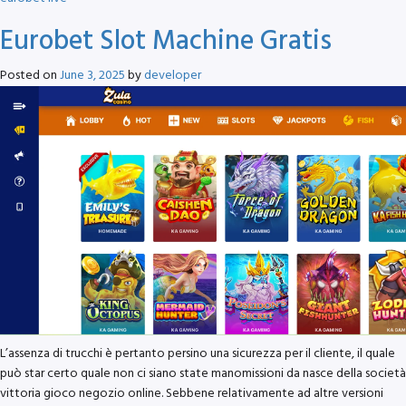
Eurobet Slot Machine Gratis
Posted on
June 3, 2025
by
developer
L’assenza di trucchi è pertanto persino una sicurezza per il cliente, il quale
può star certo quale non ci siano state manomissioni da nasce della società
vittoria gioco negozio online. Sebbene relativamente ad altre versioni