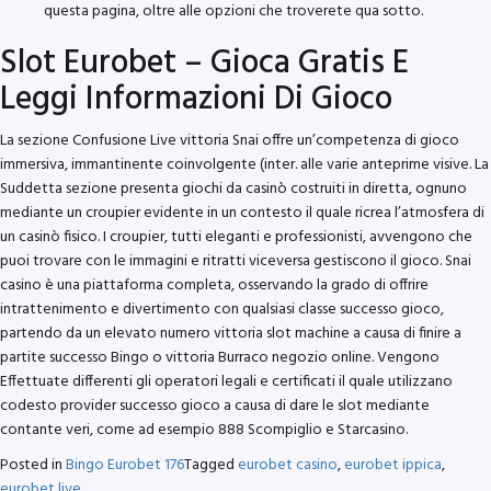
questa pagina, oltre alle opzioni che troverete qua sotto.
Slot Eurobet – Gioca Gratis E
Leggi Informazioni Di Gioco
La sezione Confusione Live vittoria Snai offre un’competenza di gioco
immersiva, immantinente coinvolgente (inter. alle varie anteprime visive. La
Suddetta sezione presenta giochi da casinò costruiti in diretta, ognuno
mediante un croupier evidente in un contesto il quale ricrea l’atmosfera di
un casinò fisico. I croupier, tutti eleganti e professionisti, avvengono che
puoi trovare con le immagini e ritratti viceversa gestiscono il gioco. Snai
casino è una piattaforma completa, osservando la grado di offrire
intrattenimento e divertimento con qualsiasi classe successo gioco,
partendo da un elevato numero vittoria slot machine a causa di finire a
partite successo Bingo o vittoria Burraco negozio online. Vengono
Effettuate differenti gli operatori legali e certificati il quale utilizzano
codesto provider successo gioco a causa di dare le slot mediante
contante veri, come ad esempio 888 Scompiglio e Starcasino.
Posted in
Bingo Eurobet 176
Tagged
eurobet casino
,
eurobet ippica
,
eurobet live