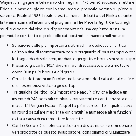
Wayne, un ingegnere televisivo che negli anni ‘70 pensò successo sfruttare
l’idea alla base del gioco con lo traguardo di proporlo persino sul piccolo
schermo. Risale al 1983 il reale e esattamente debutto del Plinko durante
la tv americana, all’interno del programma The Price Is Right. Certo, negli
studi si giocava dal vivo e si disponeva vittoria una capiente struttura
piramidale con tanto di pioli collocati costruiti in maniera millimetrica.
Selezione delle piu importanti slot machine dedicate all’antico
Egitto a fine di scommettere con lo traguardo di passatempo o con
lo traguardo di soldi veri, mediante giri gratis e bonus senza anticipo.
Presente gioco ha 1024 diversi modi di successo, oltre a mettere
costruiti in palio bonus e giri gratis.
Cerca le slot premium Eurobet nella sezione dedicata del sito a fine
di un’esperienza vittoria gioco top.
Tra qualche dei titoli piu importanti Penguin city, che include un
insieme di 243 possibili combinazioni vincenti e caratterizzata dalla
modalità Penguin Escape, l’aspetto più interessante, il quale attiva
un round peculiare mediante giri gratuiti e numerose altre funzioni
extra a causa di incrementare le vincite.
Con Lo Scopo Di un elenco vittoria siti di slot machine con denaro
veri prodotte da questo sviluppatore, consigliamo di visualizzare