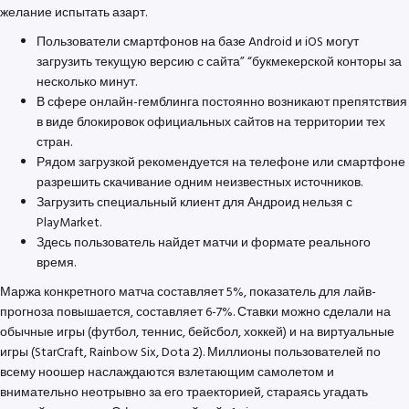
желание испытать азарт.
Пользователи смартфонов на базе Android и iOS могут
загрузить текущую версию с сайта” “букмекерской конторы за
несколько минут.
В сфере онлайн-гемблинга постоянно возникают препятствия
в виде блокировок официальных сайтов на территории тех
стран.
Рядом загрузкой рекомендуется на телефоне или смартфоне
разрешить скачивание одним неизвестных источников.
Загрузить специальный клиент для Андроид нельзя с
PlayMarket.
Здесь пользователь найдет матчи и формате реального
время.
Маржа конкретного матча составляет 5%, показатель для лайв-
прогноза повышается, составляет 6-7%. Ставки можно сделали на
обычные игры (футбол, теннис, бейсбол, хоккей) и на виртуальные
игры (StarCraft, Rainbow Six, Dota 2). Миллионы пользователей по
всему ноошер наслаждаются взлетающим самолетом и
внимательно неотрывно за его траекторией, стараясь угадать