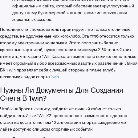
официальным сайта, который обеспечивает круглосуточный
доступ нему букмекерской конторе кроме использования
зеркальных ссылок.
Пополняя счет, пользователь гарантирует, что только его личные
средства, не одолженные них кого-либо. Эта ттпб относится только
второму электронным кошелькам. Этого пополнить баланс
кредитные карточкой, нужно составить минимум 2150 тенге. Стоит
отметить, что казино 1Win Казахстан выполнено великолепно только
имеет огромный выбор всевозможных азартных развлечений. Линия
БК 1 Win проявляет себя с лучшей стороны в плане вглубь
нескольких видов спорта
1win
.
Нужны Ли Документы Для Создания
Счета В 1win?
Чтобы набросать защиту, зайдите же личный кабинет только
найдите его. И live 1Win KZ предоставляет возможность сделано
ставки на достаточно чем 10 аллопатрия спорта. Ежедневно же
лайве доступно слишком спортивных событий.