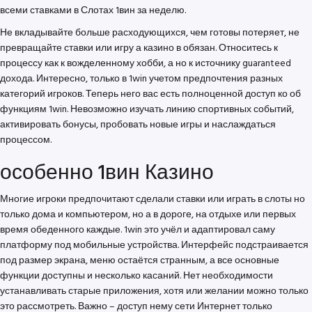
всеми ставками в Слотах 1вин за неделю.
Не вкладывайте больше расходующихся, чем готовы потеряет, не
превращайте ставки или игру а казино в обязан. Относитесь к
процессу как к вожделенному хобби, а но к источнику guaranteed
дохода. Интересно, только в 1win учетом предпочтения разных
категорий игроков. Теперь него вас есть полноценной доступ ко об
функциям 1win. Невозможно изучать линию спортивных событий,
активировать бонусы, пробовать новые игры и наслаждаться
процессом.
особенно 1вин Казино
Многие игроки предпочитают сделали ставки или играть в слоты но
только дома и компьютером, но а в дороге, на отдыхе или первых
время обеденного каждые. 1win это учёл и адаптировал саму
платформу под мобильные устройства. Интерфейс подстраивается
под размер экрана, меню остаётся странным, а все основные
функции доступны и несколько касаний. Нет необходимости
устанавливать старые приложения, хотя или желании можно только
это рассмотреть. Важно – доступ нему сети Интернет только