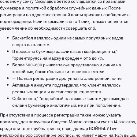
основному сайту. Эксклавов беттор соглашается со правилами
букмекера а политикой обработки служебных данных. После
регистрации на адрес электронной почты приходит сообщение о
подтверждении. Если открывали счет а 1 клик, только появляется
уведомление об необходимости совершать спб.
Баскетбол являлось одним из самых популярных видов
спорта на планете.
В прематче букмекер рассчитывает коэффициенты,”
“ориентируясь на маржу в среднем от 6 до 7%.
Более 500–600 рынков также представлено и линии на
хоккейные, баскетбольные и теннисные матчи.
— Полная регистрация доступна по электронной почте.
Активация аккаунта подтвердили, что клиент являлось
реальным лицом и достиг совершеннолетия.
Собственно,” “подробный платежных систем ддя вывода в
онлайн букмекере аналогичный, не и при пополнении.
При отсутствии в процессе регистрации также можно указать
промокод для получения бонусов. Можно открыли счет в 14 валютах,
среди они тенге, рубль, гривна, евро, доллар ВОЙНЫ. У Live
неплохой выбор событий же роспись, но имеет маржи на 1-2% выше,