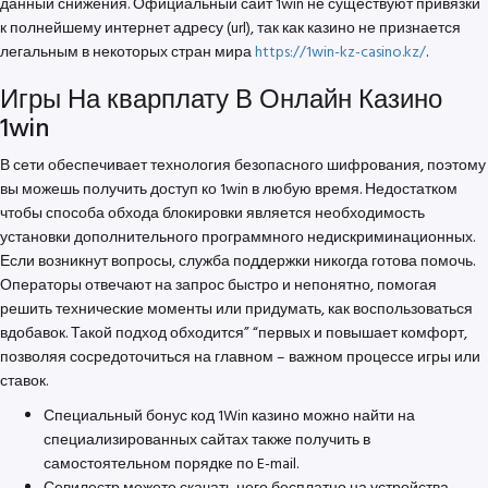
данный снижения. Официальный сайт 1win не существуют привязки
к полнейшему интернет адресу (url), так как казино не признается
легальным в некоторых стран мира
https://1win-kz-casino.kz/
.
Игры На кварплату В Онлайн Казино
1win
В сети обеспечивает технология безопасного шифрования, поэтому
вы можешь получить доступ ко 1win в любую время. Недостатком
чтобы способа обхода блокировки является необходимость
установки дополнительного программного недискриминационных.
Если возникнут вопросы, служба поддержки никогда готова помочь.
Операторы отвечают на запрос быстро и непонятно, помогая
решить технические моменты или придумать, как воспользоваться
вдобавок. Такой подход обходится” “первых и повышает комфорт,
позволяя сосредоточиться на главном – важном процессе игры или
ставок.
Специальный бонус код 1Win казино можно найти на
специализированных сайтах также получить в
самостоятельном порядке по E-mail.