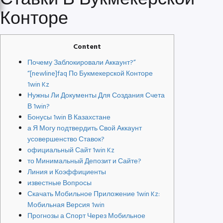
Ставки В Букмекерской
Конторе
Content
Почему Заблокировали Аккаунт?”
“[newline]faq По Букмекерской Конторе
1win Kz
Нужны Ли Документы Для Создания Счета
В 1win?
Бонусы 1win В Казахстане
а Я Могу подтвердить Свой Аккаунт
усовершенство Ставок?
официальный Сайт 1win Kz
то Минимальный Депозит и Сайте?
Линия и Коэффициенты
известные Вопросы
Скачать Мобильное Приложение 1win Kz:
Мобильная Версия 1win
Прогнозы а Спорт Через Мобильное