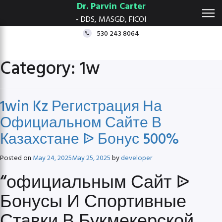
Dr. Parvin Carter
- DDS, MASGD, FICOI
530 243 8064
Category:
1w
1win Kz Регистрация На
Официальном Сайте В
Казахстане ᐉ Бонус 500%
Posted on
May 24, 2025
May 25, 2025
by
developer
“официальным Сайт ᐉ
Бонусы И Спортивные