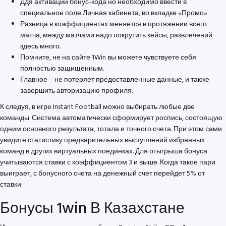
Ддя активации бонус-кода но необходимо ввести в
специальное поле Личная кабинета, во вкладке «Промо».
Разница в коэффициентах меняется в протяжении всего
матча, между матчами надо покрутить кейсы, развлечений
здесь много.
Помните, не на сайте 1Win вы можете чувствуете себя
полностью защищенным.
Главное – не потеряет предоставленные данные, и также
завершить авторизацию профиля.
К следуя, в игре Instant Football можно выбирать любые две
команды. Система автоматически сформирует роспись, состоящую
одним основного результата, тотала и точного счета. При этом сами
увидите статистику предварительных выступлений избранных
команд в других виртуальных поединках. Для отыгрыша бонуса
учитываются ставки с коэффициентом 3 и выше. Когда такое пари
выиграет, с бонусного счета на денежный счет перейдет 5% от
ставки.
Бонусы 1win В Казахстане