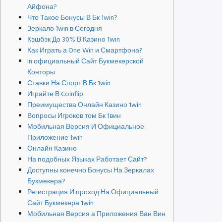
Айфона?
Что Такое Бонусы В Бк 1win?
Зеркало 1win в Сегодня
Кэшбэк До 30% В Казино 1win
Как Играть а One Win и Смартфона?
In официальный Сайт Букмекерской
Конторы
Ставки На Спорт В Бк 1win
Играйте В Coinflip
Преимущества Онлайн Казино 1win
Вопросы Игроков том Бк 1вин
Мобильная Версия И Официальное
Приложение 1win
Онлайн Казино
На подобных Языках Работает Сайт?
Доступны конечно Бонусы На Зеркалах
Букмекера?
Регистрация И проход На Официальный
Сайт Букмекера 1win
Мобильная Версия а Приложения Ван Вин