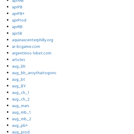
aprMB
aprPB
aprPB+
aprProd
aprRB
aprSB
aquinascenterphilly.org
ar-bcgame.com
argentinos-1xbet.com
articles
aug_bh
aug_bh_aroythaitogonc
aug_bt
aug_BY
aug_ch_1
aug_ch_2
aug_mars
aug_mb_1
aug_mb_2
aug_pb+
aug_prod