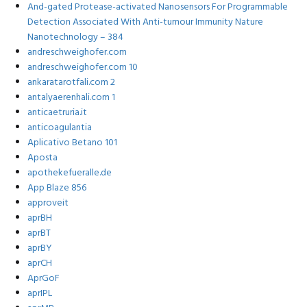
And-gated Protease-activated Nanosensors For Programmable
Detection Associated With Anti-tumour Immunity Nature
Nanotechnology – 384
andreschweighofer.com
andreschweighofer.com 10
ankaratarotfali.com 2
antalyaerenhali.com 1
anticaetruria.it
anticoagulantia
Aplicativo Betano 101
Aposta
apothekefueralle.de
App Blaze 856
approveit
aprBH
aprBT
aprBY
aprCH
AprGoF
aprIPL