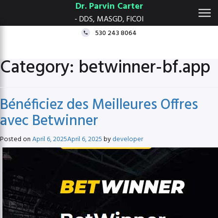
Dr. Parvin Carter
- DDS, MASGD, FICOI
530 243 8064
Category:
betwinner-bf.app
Bénéficiez des Meilleures Offres
avec Betwinner
Posted on
April 6, 2025
April 6, 2025
by
developer