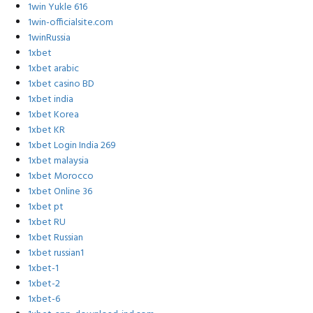
1win Yukle 616
1win-officialsite.com
1winRussia
1xbet
1xbet arabic
1xbet casino BD
1xbet india
1xbet Korea
1xbet KR
1xbet Login India 269
1xbet malaysia
1xbet Morocco
1xbet Online 36
1xbet pt
1xbet RU
1xbet Russian
1xbet russian1
1xbet-1
1xbet-2
1xbet-6