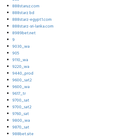
888staruz.com
888starz bd
888starz-egypt1.com
888starz-sri-lanka.com
8989bet.net
9
9030_wa
905
9110_wa
9220_wa
9440_prod
9600_sat2
9600_wa
9617_tr
9700_sat
9700_sat2
9760_sat
9800_wa
9870_sat
988bet.site