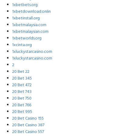
1xbetbets.org
1xbetdownload.onlin
1xbetinstall.org
1xbetmalaysia.com
1xbetmalaysian.com
1xbetworlds.org
1xcinta.org
1xluckystarcasino.com
1xluckystarcasino.com
2
20 Bet 22
20 Bet 345
20 Bet 472
20 Bet 743
20 Bet 750
20 Bet 766
20 Bet 995
20 Bet Casino 155
20 Bet Casino 387
20 Bet Casino 557