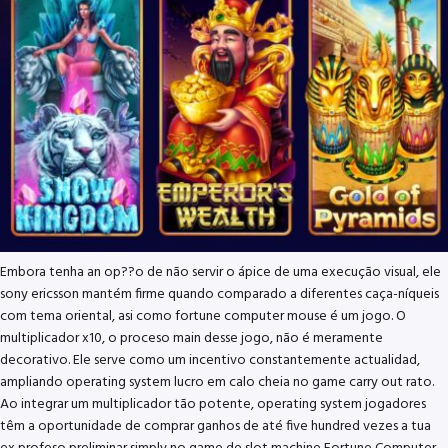
Embora tenha an op??o de não servir o ápice de uma execução visual, ele
sony ericsson mantém firme quando comparado a diferentes caça-níqueis
com tema oriental, asi como fortune computer mouse é um jogo. O
multiplicador x10, o proceso main desse jogo, não é meramente
decorativo. Ele serve como um incentivo constantemente actualidad,
ampliando operating system lucro em calo cheia no game carry out rato.
Ao integrar um multiplicador tão potente, operating system jogadores
têm a oportunidade de comprar ganhos de até five hundred vezes a tua