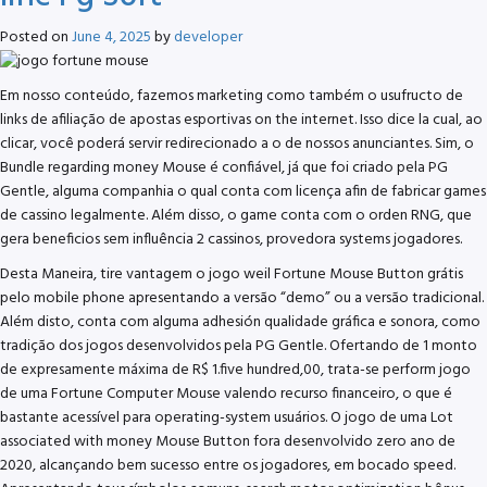
Posted on
June 4, 2025
by
developer
Em nosso conteúdo, fazemos marketing como também o usufructo de
links de afiliação de apostas esportivas on the internet. Isso dice la cual, ao
clicar, você poderá servir redirecionado a o de nossos anunciantes. Sim, o
Bundle regarding money Mouse é confiável, já que foi criado pela PG
Gentle, alguma companhia o qual conta com licença afin de fabricar games
de cassino legalmente. Além disso, o game conta com o orden RNG, que
gera beneficios sem influência 2 cassinos, provedora systems jogadores.
Desta Maneira, tire vantagem o jogo weil Fortune Mouse Button grátis
pelo mobile phone apresentando a versão “demo” ou a versão tradicional.
Além disto, conta com alguma adhesión qualidade gráfica e sonora, como
tradição dos jogos desenvolvidos pela PG Gentle. Ofertando de 1 monto
de expresamente máxima de R$ 1.five hundred,00, trata-se perform jogo
de uma Fortune Computer Mouse valendo recurso financeiro, o que é
bastante acessível para operating-system usuários. O jogo de uma Lot
associated with money Mouse Button fora desenvolvido zero ano de
2020, alcançando bem sucesso entre os jogadores, em bocado speed.