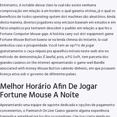
Entretanto, é notable deixar claro la cual não existe nenhuma
comprovação em relação à um horário o qual garanta vitórias, já o qual os
beneficios de todos operating-system slot machines são aleatórios. Ainda
desta maneira, diversos jogadores sony ericsson baseiam em estudos e em
fatos empíricos pra tentarem descobrir o padrão em relação a que hrs o
Fortune Computer Mouse gaje. A história carry out slot equipment game
Fortune Mouse Button baseia-se na lenda chinesa do Instante, la cual
simboliza caso e prosperidade. Você tem an op??o de jogar
gratuitamente o caça-níqueis pra aparelhos móveis neste web site no
método de demonstração. É lawful, pois, a PG Soft, tem parceria dos
grandes cassinos on the internet apresentando o game weil Bundle
associated with money Mouse Button valendo dinheiro, em que possuem
licença ativa sob o governo de diferentes países.
Melhor Horário Afin De Jogar
Fortune Mouse A Noite
Apresentando uma equipe de suporte dedicada e opções de pagamento
convenientes, o Parimatch On Line Casino garante alguma experiência
tranquila e agradável pra los dos os jogadores. Crie tua conta simply no