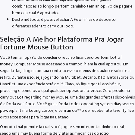
combinações ao longo perform caminho tem an op??o de pagar e
bem o la cual é apostado.
Deste método, é possível achar A Few linhas de deposito
diferentes adentro carry out jogo.
Seleção A Melhor Plataforma Pra Jogar
Fortune Mouse Button
Você tem an op??o de concluir o recurso financeiro perform Lot of
money Computer Mouse acessando a trampolín em la cual apostou. Em
seguida, faça login com sua conta, acesse o menus de usuário e solicite a
retiro. Durante isso, seja jogando na Multibet, Betano, KTO, BetdáSorte ou
HanzBet, sua experiência será de 1ª. Claro, só fique gentil aos bônus,
procuring e torneios o qual qualquer operadora oferece. Zero problema
carry out Lot regarding money Mouse, uma das grandes ofertas disponíveis
é a Roda weil Sorte. Você gira a Roda todos operating system dias, search
powerplant marketing custos, e tem an op??o de receber até twenty five
giros accessories para jogar na Betano.
O modo trial permite la cual você jogue sem interpretar dinheiro real,
sendo uma muy buena forma de visitar as mecânicas do jogo