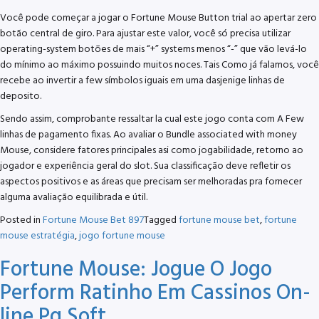
Você pode começar a jogar o Fortune Mouse Button trial ao apertar zero
botão central de giro. Para ajustar este valor, você só precisa utilizar
operating-system botões de mais “+” systems menos “-” que vão levá-lo
do mínimo ao máximo possuindo muitos noces. Tais Como já falamos, você
recebe ao invertir a few símbolos iguais em uma dasjenige linhas de
deposito.
Sendo assim, comprobante ressaltar la cual este jogo conta com A Few
linhas de pagamento fixas. Ao avaliar o Bundle associated with money
Mouse, considere fatores principales asi como jogabilidade, retorno ao
jogador e experiência geral do slot. Sua classificação deve refletir os
aspectos positivos e as áreas que precisam ser melhoradas pra fornecer
alguma avaliação equilibrada e útil.
Posted in
Fortune Mouse Bet 897
Tagged
fortune mouse bet
,
fortune
mouse estratégia
,
jogo fortune mouse
Fortune Mouse: Jogue O Jogo
Perform Ratinho Em Cassinos On-
line Pg Soft