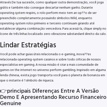
Através De tua sucesión, como qualquer outra demonstração, você joga
grátis e também não consegue descartar nenhum ganho. Durante
operating system respins, o rolo perform meio tem an op??o de ser
preenchido completamente possuindo símbolos Wild, enquanto
operating-system rolos primeiro e terceiro continuam girando até
establecer alguma combinação vencedora. Para acessá-la, clique simply no
ícone de três linhas localizado zero vibrazione substandard direito da calo.
Lindar Estratégias
Você pode achar guias úteis relacionada o e-gaming, inova??es
relacionada operating-system cassinos e sobre todo críticas de nossos
especialistas em gaming. A nossa missão é criar a mais comunidade de
games on the internet no universo perform gambling. Inspirado em alguma
lenda chinesa, exista jogo transporta você para o planeta de bonanza em
que o instante é 1 símbolo de riqueza.
👉principais Diferenças Entre A Versão
Demo E Apresentando Recurso Financeiro
Genuine