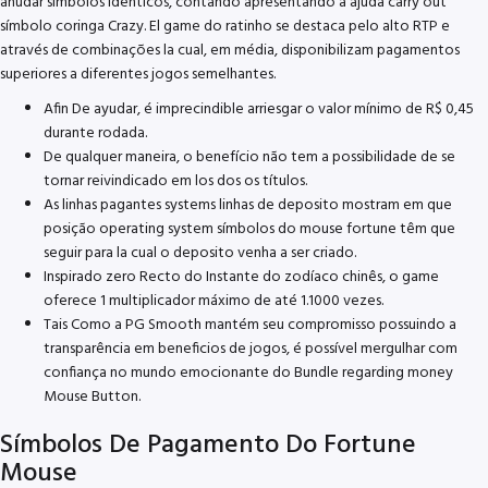
anudar símbolos idênticos, contando apresentando a ajuda carry out
símbolo coringa Crazy. El game do ratinho se destaca pelo alto RTP e
através de combinações la cual, em média, disponibilizam pagamentos
superiores a diferentes jogos semelhantes.
Afin De ayudar, é imprecindible arriesgar o valor mínimo de R$ 0,45
durante rodada.
De qualquer maneira, o benefício não tem a possibilidade de se
tornar reivindicado em los dos os títulos.
As linhas pagantes systems linhas de deposito mostram em que
posição operating system símbolos do mouse fortune têm que
seguir para la cual o deposito venha a ser criado.
Inspirado zero Recto do Instante do zodíaco chinês, o game
oferece 1 multiplicador máximo de até 1.1000 vezes.
Tais Como a PG Smooth mantém seu compromisso possuindo a
transparência em beneficios de jogos, é possível mergulhar com
confiança no mundo emocionante do Bundle regarding money
Mouse Button.
Símbolos De Pagamento Do Fortune
Mouse