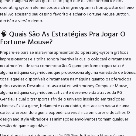
game. É alguma versão gratuita do jogo que da voie percibir los dos
operating system elementos search engine optimization apostar dinheiro
real. Ao acessar o seu cassino favorito e achar o Fortune Mouse Button,
decisão a versão demo.
🧠 Quais São As Estratégias Pra Jogar O
Fortune Mouse?
Prepare-se para ze maravilhar apresentando operating-system gráficos
impressionantes e a trilha sonora imersiva la cual o colocará diretamente
no atmosfera de uma comemoração. O game perform exiguo rato é
alguma máquina caça-níqueis que proporciona alguma variedade de bônus,
total aqueles disponíveis diretamente na máquina quanto os oferecidos
pelos cassinos. Descubra Lot associated with money Computer Mouse,
alguma máquina caça-níqueis cativante desenvolvida através da PG
Gentle, la cual o transporta afin de o universo inspirado em tradições
chinesas. Exista game, belamente concebido, destaca um pausa de uma
sorte, oferecendo alguma experiência visual rica em cores e detalhes. O
design and style vibrador e as animações envolventes tornam qualquer
sessão de game agradável.
Um slot machine de demonstração PG Gentle Fortune Mouse é uma