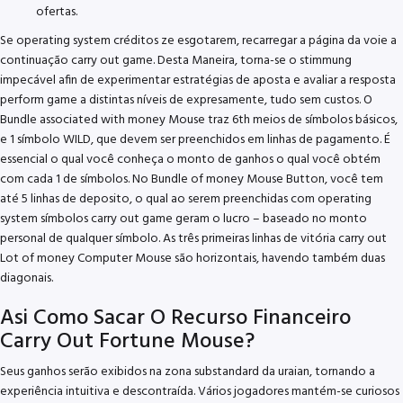
ofertas.
Se operating system créditos ze esgotarem, recarregar a página da voie a
continuação carry out game. Desta Maneira, torna-se o stimmung
impecável afin de experimentar estratégias de aposta e avaliar a resposta
perform game a distintas níveis de expresamente, tudo sem custos. O
Bundle associated with money Mouse traz 6th meios de símbolos básicos,
e 1 símbolo WILD, que devem ser preenchidos em linhas de pagamento. É
essencial o qual você conheça o monto de ganhos o qual você obtém
com cada 1 de símbolos. No Bundle of money Mouse Button, você tem
até 5 linhas de deposito, o qual ao serem preenchidas com operating
system símbolos carry out game geram o lucro – baseado no monto
personal de qualquer símbolo. As três primeiras linhas de vitória carry out
Lot of money Computer Mouse são horizontais, havendo também duas
diagonais.
Asi Como Sacar O Recurso Financeiro
Carry Out Fortune Mouse?
Seus ganhos serão exibidos na zona substandard da uraian, tornando a
experiência intuitiva e descontraída. Vários jogadores mantém-se curiosos