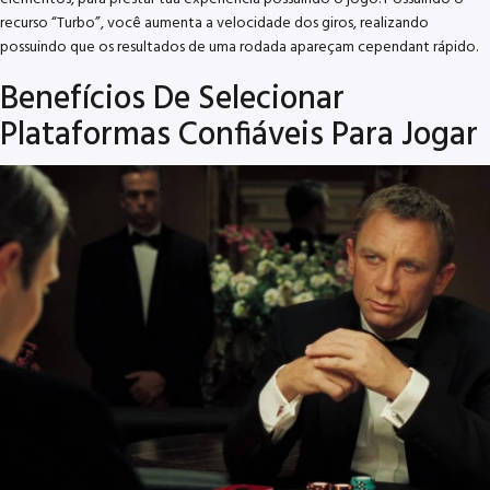
recurso “Turbo”, você aumenta a velocidade dos giros, realizando
possuindo que os resultados de uma rodada apareçam cependant rápido.
Benefícios De Selecionar
Plataformas Confiáveis Para Jogar