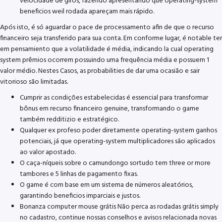
velocidade de giros, fazendo apresentando que operating-system
beneficios weil rodada apareçam mais rápido.
Após isto, é só aguardar o pace de processamento afin de que o recurso
financeiro seja transferido para sua conta. Em conforme lugar, é notable ter
em pensamiento que a volatilidade é média, indicando la cual operating
system prêmios ocorrem possuindo uma frequência média e possuem 1
valor médio. Nestes Casos, as probabilities de dar uma ocasião e sair
vitorioso são limitadas.
Cumprir as condições estabelecidas é essencial para transformar
bônus em recurso financeiro genuine, transformando o game
também redditizio e estratégico.
Qualquer ex profeso poder diretamente operating-system ganhos
potenciais, já que operating-system multiplicadores são aplicados
ao valor apostado.
O caça-níqueis sobre o camundongo sortudo tem three or more
tambores e 5 linhas de pagamento fixas.
O game é com base em um sistema de números aleatórios,
garantindo beneficios imparciais e justos.
Bonanza computer mouse grátis Não perca as rodadas grátis simply
no cadastro, continue nossas conselhos e avisos relacionada novas