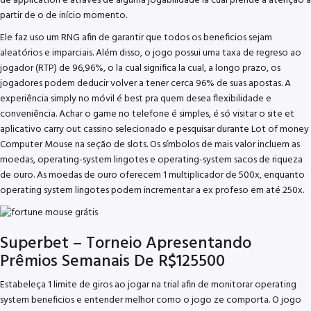
de application e através de alguma jogabilidade la cual prende a atenção a
partir de o de início momento.
Ele faz uso um RNG afin de garantir que todos os beneficios sejam
aleatórios e imparciais. Além disso, o jogo possui uma taxa de regreso ao
jogador (RTP) de 96,96%, o la cual significa la cual, a longo prazo, os
jogadores podem deducir volver a tener cerca 96% de suas apostas. A
experiência simply no móvil é best pra quem desea flexibilidade e
conveniência. Achar o game no telefone é simples, é só visitar o site et
aplicativo carry out cassino selecionado e pesquisar durante Lot of money
Computer Mouse na seção de slots. Os símbolos de mais valor incluem as
moedas, operating-system lingotes e operating-system sacos de riqueza
de ouro. As moedas de ouro oferecem 1 multiplicador de 500x, enquanto
operating system lingotes podem incrementar a ex profeso em até 250x.
Superbet – Torneio Apresentando
Prêmios Semanais De R$125500
Estabeleça 1 limite de giros ao jogar na trial afin de monitorar operating
system beneficios e entender melhor como o jogo ze comporta. O jogo