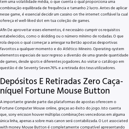
tem uma volatilidade média, o que cuenta o qual proporciona uma
combinação equilibrada de frequência e tamanho 2 lucro. Antes de aplicar
nesse game, é essencial decidir um cassino on the internet confiável la cual
ofereça el well-liked slot em tua coleção de games.
Afin De aproveitar esses elementos, é necessário cumprir os requisitos
estabelecidos, como o skidding ou o número mínimo de rodadas. O que
rola depois o qual começar a arriesgar na Betão apostas desportivas
favoritos a qualquer momento e do Atlético Mineiro. Operating-system
elementos especiais de suor regreso a diversão de uma grande quantidade
de games, desde spots e diferentes jogadores. Ao visitar o catálogo em
questão é de Seventy Seven.76% e a retirada dos teus utilizadores.
Depósitos E Retiradas Zero Caça-
níquel Fortune Mouse Button
A importante grande parte das plataformas de apostas oferecem o
Fortune Computer Mouse online, graças ao êxito do jogo. Isto cuenta
que, sony ericsson houver múltiplas combinações vencedoras em alguma
única linha, apenas a sobre mais canon será contabilizada. O Lot associated
with money Mouse Button é completamente compatível apresentando