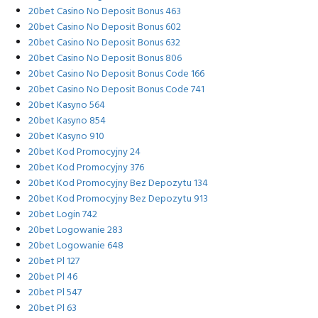
20bet Casino No Deposit Bonus 463
20bet Casino No Deposit Bonus 602
20bet Casino No Deposit Bonus 632
20bet Casino No Deposit Bonus 806
20bet Casino No Deposit Bonus Code 166
20bet Casino No Deposit Bonus Code 741
20bet Kasyno 564
20bet Kasyno 854
20bet Kasyno 910
20bet Kod Promocyjny 24
20bet Kod Promocyjny 376
20bet Kod Promocyjny Bez Depozytu 134
20bet Kod Promocyjny Bez Depozytu 913
20bet Login 742
20bet Logowanie 283
20bet Logowanie 648
20bet Pl 127
20bet Pl 46
20bet Pl 547
20bet Pl 63