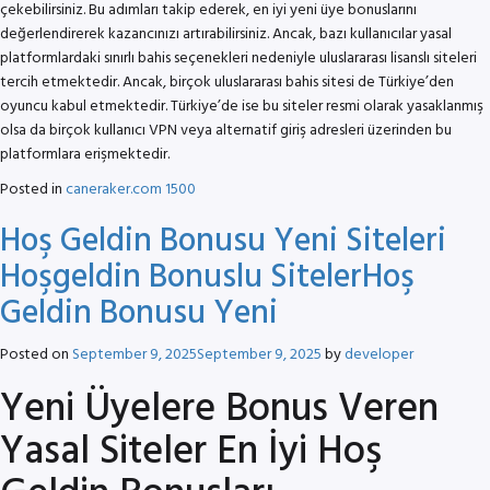
çekebilirsiniz. Bu adımları takip ederek, en iyi yeni üye bonuslarını
değerlendirerek kazancınızı artırabilirsiniz. Ancak, bazı kullanıcılar yasal
platformlardaki sınırlı bahis seçenekleri nedeniyle uluslararası lisanslı siteleri
tercih etmektedir. Ancak, birçok uluslararası bahis sitesi de Türkiye’den
oyuncu kabul etmektedir. Türkiye’de ise bu siteler resmi olarak yasaklanmış
olsa da birçok kullanıcı VPN veya alternatif giriş adresleri üzerinden bu
platformlara erişmektedir.
Posted in
caneraker.com 1500
Hoş Geldin Bonusu Yeni Siteleri
Hoşgeldin Bonuslu SitelerHoş
Geldin Bonusu Yeni
Posted on
September 9, 2025
September 9, 2025
by
developer
Yeni Üyelere Bonus Veren
Yasal Siteler En İyi Hoş