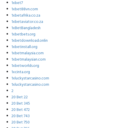
1xbet7
1xbet88vn.com
1xbetafrika.co.za
1xbetaviator.co.za
1xBetBangladesh
1xbetbets.org
1xbetdownload.onlin
1xbetinstall.org
1xbetmalaysia.com
1xbetmalaysian.com
1xbetworlds.org
1xcinta.org
1xluckystarcasino.com
1xluckystarcasino.com
2
20 Bet 22
20 Bet 345
20 Bet 472
20 Bet 743
20 Bet 750