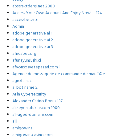
abstraktdergi.net 2000
Access Your Own Account And Enjoy Now! – 124
accessbet.site
Admin
adobe generative ai 1
adobe generative ai 2
adobe generative ai 3
africabet.org
afunayunsushi.cl
afyonsosyetepazari.com 1
Agence de messagerie de commande de mariГ©e
agrofair.uz
ai bot name 2
AI in Cybersecurity
Alexander Casino Bonus 137
alizeyeniufuklar.com 1000
all-aged-domains.com
alll
amigowins
amigowinscasino.com