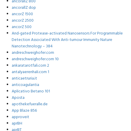
ancorallZ 800
ancorallZ dop
ancorZ 1500
ancorZ 2500
ancorZ 500
And-gated Protease-activated Nanosensors For Programmable
Detection Associated With Anti-tumour Immunity Nature
Nanotechnology – 384
andreschweighofer.com
andreschweighofer.com 10
ankaratarotfali.com 2
antalyaerenhali.com 1
anticaetruria.it
anticoagulantia
Aplicativo Betano 101
Aposta
apothekefueralle.de
App Blaze 856
approveit
aprBH
aprBT