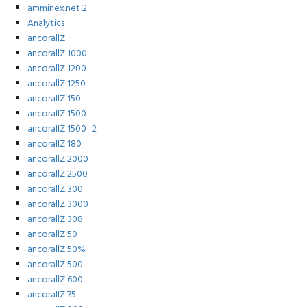
amminex.net 2
Analytics
ancorallZ
ancorallZ 1000
ancorallZ 1200
ancorallZ 1250
ancorallZ 150
ancorallZ 1500
ancorallZ 1500_2
ancorallZ 180
ancorallZ 2000
ancorallZ 2500
ancorallZ 300
ancorallZ 3000
ancorallZ 308
ancorallZ 50
ancorallZ 50%
ancorallZ 500
ancorallZ 600
ancorallZ 75