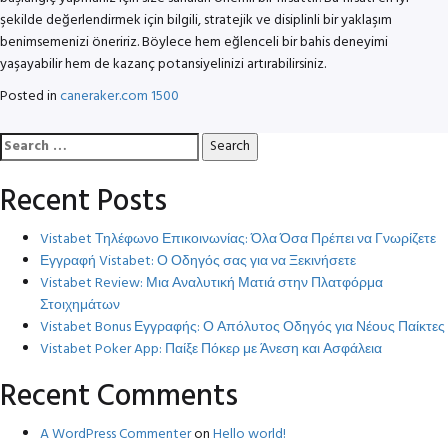
şekilde değerlendirmek için bilgili, stratejik ve disiplinli bir yaklaşım
benimsemenizi öneririz. Böylece hem eğlenceli bir bahis deneyimi
yaşayabilir hem de kazanç potansiyelinizi artırabilirsiniz.
Posted in
caneraker.com 1500
Search
for:
Recent Posts
Vistabet Τηλέφωνο Επικοινωνίας: Όλα Όσα Πρέπει να Γνωρίζετε
Εγγραφή Vistabet: Ο Οδηγός σας για να Ξεκινήσετε
Vistabet Review: Μια Αναλυτική Ματιά στην Πλατφόρμα
Στοιχημάτων
Vistabet Bonus Εγγραφής: Ο Απόλυτος Οδηγός για Νέους Παίκτες
Vistabet Poker App: Παίξε Πόκερ με Άνεση και Ασφάλεια
Recent Comments
A WordPress Commenter
on
Hello world!