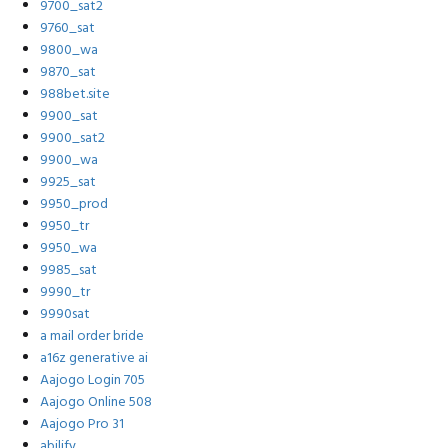
9700_sat2
9760_sat
9800_wa
9870_sat
988bet.site
9900_sat
9900_sat2
9900_wa
9925_sat
9950_prod
9950_tr
9950_wa
9985_sat
9990_tr
9990sat
a mail order bride
a16z generative ai
Aajogo Login 705
Aajogo Online 508
Aajogo Pro 31
abilify