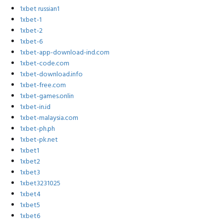
1xbet russian1
1xbet-1
1xbet-2
1xbet-6
1xbet-app-download-ind.com
1xbet-code.com
1xbet-download.info
1xbet-free.com
1xbet-games.onlin
1xbet-in.id
1xbet-malaysia.com
1xbet-ph.ph
1xbet-pk.net
1xbet1
1xbet2
1xbet3
1xbet3231025
1xbet4
1xbet5
1xbet6