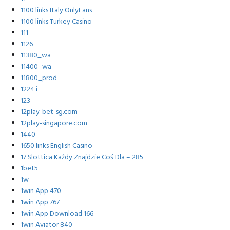
1100 links Italy OnlyFans
1100 links Turkey Casino
111
1126
11380_wa
11400_wa
11800_prod
1224 i
123
12play-bet-sg.com
12play-singapore.com
1440
1650 links English Casino
17 Slottica Każdy Znajdzie Coś Dla – 285
1bet5
1w
1win App 470
1win App 767
1win App Download 166
1win Aviator 840