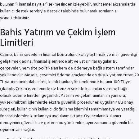
bulunan “Finansal Kayıtlar” sekmesinden izleyebilir, muhtemel aksamalarda
kullanıcı destek servisiyle destek talebinde bulunarak sorularınızı
yöneltebilirsiniz.
Bahis Yatırım ve Çekim İşlem
Limitleri
Casino, bahis severlerin finansal kontrolünü kolaylaştırmak ve mali güvenliği
geliştirmek adına, finansal işlemlerde alt ve üst sınırlar uygular. Bu
çerçeveler, hem site politikaları hem de ödemeye bağlı sistem tarafından
şekillendirilir. Mesela, çevrimiçi ödeme araçlarında en düşük yatırım tutarı 20
TL yatırım sınırı olabilirken, klasik banka yöntemlerinde bu sınır 100 TL’ye
çıkabilir. Çekim işlemlerinde de benzer şekilde kullanılan sisteme bağlı
olarak ödeme limitleri geçerlidir. Yatırım ve çekim sınırlarının yanı sıra,
yüksek miktarlı işlemlerde ekstra güvenlik prosedürleri uygulanır. Bu onay
süreçleri, kullanıcının kullanıcı doğrulama işlemini tamamlamaya ve yasadışı
finansal işlemleri kısıtlamaya uygulanmaktadır. Oyuncuların kullanıcı
deneyimini güvenli hale getiren bu yöntemler, aynı zamanda güvenilir bir
oyun ortamı sağlar.