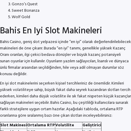
Gonzo’s Quest
Sweet Bonanza
Wolf Gold
Bahis En Iyi Slot Makineleri
Bahis Casino, geniş slot yelpazesi içinde “en iyi” olarak değerlendirilebilecek
makineleri de öne çıkarır. Burada “en iyi” tanımı, genellikle yüksek Kazanç
Oranı oranları, ilgi çekici bedava dönüşler ve büyük kazanç potansiyeli
sunan oyunlar için kullanılır. Oyunların yazılım sağlayıcıları, lisanslı ve dünyaca
ünlü firmalar arasından seçildiğinden, hile veya adil olmayan durumlar söz
konusu değildir.
En iyi slot makinelerini seçerken kişisel tercihleriniz de önemlidir. Kimileri
yüksek volatiliteye sahip, büyük fakat daha seyrek kazandıran slotları tercih
ederken, kimileri daha düşük volatilite ile sık fakat nispeten küçük kazançlar
sağlayan makineleri seçebilir. Bahis Casino, bu çeşitliliği kullanıcılara sunarak
farklı stratejilere uygun ortam hazırlar. Aşağıdaki tabloda, ortalama RTP
oranlarına göre sıralanmış bazı öne çıkan slotları inceleyebilirsiniz:
Slot Makinesi
Ortalama RTP
Volatilite
Geliştirici