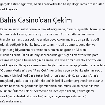
gerçekleştireceğinizde, bahis sitesi yetkilileri hesap doğrulama prosedürleri
şart koşabilir.
Bahis Casino’dan Çekim
Kazanımlarınızı nakit olarak almak istediğinizde, Casino Oyun Platformu yine
birden fazla kazanç transferi yöntemi sunar. Bu metotların her birinin
transfer zamanı, para çekme sınırları veya çekim maliyetleri şartlara bağlı
olarak değişebilir. banka hesap aktarımı, mobil ödeme seçenekleri ve
kriptolar gibi yöntemler arasından işlem hızına göre en iyi olanı
kullanabilirsiniz. Özellikle büyük tutarlarda geniş çaplı transferlerde para
çekme isteğinde bulunacağınız zaman, site yönetimi güvenlik kontrolleri
şart koşabilir. Bakiye çekme işlemi başlatmak için hesap yönetimi alanındaki
“Ödeme Merkezi” veya “Para Çek” menüsüne seçerek banka işlemini seçip
çekmek için belirlediğiniz tutarı belirtmeniz gerekir. Kazanç transferiniz
onaylandığında, banka çekim sisteminin belirli süreler çerçevesinde paranız
banka hesabınıza gönderilir. İşlemlerinizin durumunu kullanıcı panelinizde
bulunan “Ödeme Takibi” sekmesinden inceleyebilirsiniz, çekim işlemi
uzadığında destek ekibiyle bağlantıya geçerek gerekli desteği
sağlayabilirsiniz.