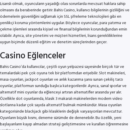
Lisanslı olmak, oyuncuların yaşadığı olası sorunlarda mevzuat haklara sahip
olmasını da beraberinde getirir. Bahis Casino, kullanıcı bilgilerinin gizliliğini ve
ödemelerin güvenliğini sağlamak için SSL şifreleme teknolojileri gibi en
yenilikçi koruma yöntemlerini uygular. Böylece oyuncular, para yatırma ve
çekme işlemleri sırasında kişisel ve finansal bilgilerinin korunduğundan emin
olabilir. Ayrıca, site yönetimi ve müşteri hizmetleri, lisans gerekliliklerine
uygun biçimde düzenli eğitim ve denetim süreçlerinden geçer.
Casino Eğlenceler
Bahis Casino’da kullanıcılar, çeşitli oyun yelpazesi sayesinde birçok tür ve
temalardaki pek çok oyuna tek bir platformdan erişebilir. Slot makineleri,
masa oyunları, jackpot oyunları ve anlık kazanma şansı sunan çekiliş tarzı
oyunlar, platformun sunduğu başlıca kategorilerdir. Ayrıca, sanal sporlar ve
alternatif mini oyunlar da eğlenceyi artıran alternatifler arasında yer alır.
Özellikle slot oyunlarında, klasik 3 makaralı makinelerden modern video
slotlarına kadar çok sayıda alternatif bulmak mümkündür. Masa oyunları
kategorisinde blackjack gibi klasiklerin değişik varyasyonları mevcuttur.
Oyunların büyük kısmı, deneme sürümde de denenebilir. Bu özellik, yeni
başlayanların kayıp almadan strateji geliştirmesine ve kuralları öğrenmesine