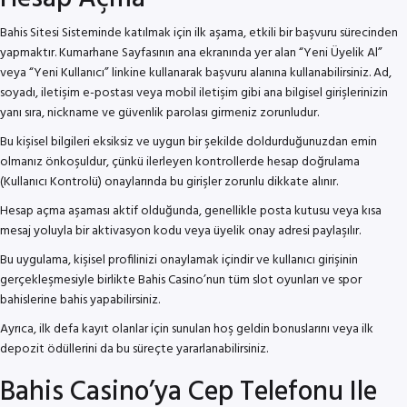
Bahis Sitesi Sisteminde katılmak için ilk aşama, etkili bir başvuru sürecinden
yapmaktır. Kumarhane Sayfasının ana ekranında yer alan “Yeni Üyelik Al”
veya “Yeni Kullanıcı” linkine kullanarak başvuru alanına kullanabilirsiniz. Ad,
soyadı, iletişim e-postası veya mobil iletişim gibi ana bilgisel girişlerinizin
yanı sıra, nickname ve güvenlik parolası girmeniz zorunludur.
Bu kişisel bilgileri eksiksiz ve uygun bir şekilde doldurduğunuzdan emin
olmanız önkoşuldur, çünkü ilerleyen kontrollerde hesap doğrulama
(Kullanıcı Kontrolü) onaylarında bu girişler zorunlu dikkate alınır.
Hesap açma aşaması aktif olduğunda, genellikle posta kutusu veya kısa
mesaj yoluyla bir aktivasyon kodu veya üyelik onay adresi paylaşılır.
Bu uygulama, kişisel profilinizi onaylamak içindir ve kullanıcı girişinin
gerçekleşmesiyle birlikte Bahis Casino’nun tüm slot oyunları ve spor
bahislerine bahis yapabilirsiniz.
Ayrıca, ilk defa kayıt olanlar için sunulan hoş geldin bonuslarını veya ilk
depozit ödüllerini da bu süreçte yararlanabilirsiniz.
Bahis Casino’ya Cep Telefonu Ile