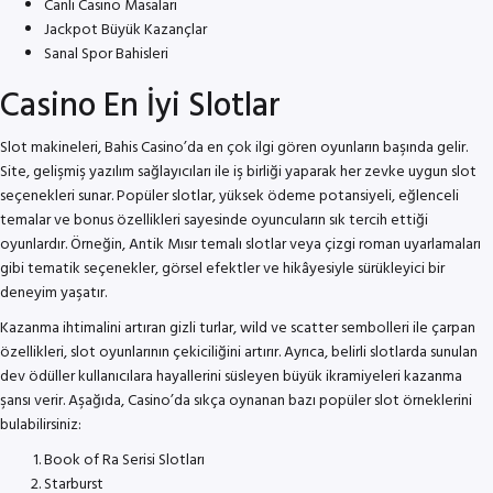
Canlı Casino Masaları
Jackpot Büyük Kazançlar
Sanal Spor Bahisleri
Casino En İyi Slotlar
Slot makineleri, Bahis Casino’da en çok ilgi gören oyunların başında gelir.
Site, gelişmiş yazılım sağlayıcıları ile iş birliği yaparak her zevke uygun slot
seçenekleri sunar. Popüler slotlar, yüksek ödeme potansiyeli, eğlenceli
temalar ve bonus özellikleri sayesinde oyuncuların sık tercih ettiği
oyunlardır. Örneğin, Antik Mısır temalı slotlar veya çizgi roman uyarlamaları
gibi tematik seçenekler, görsel efektler ve hikâyesiyle sürükleyici bir
deneyim yaşatır.
Kazanma ihtimalini artıran gizli turlar, wild ve scatter sembolleri ile çarpan
özellikleri, slot oyunlarının çekiciliğini artırır. Ayrıca, belirli slotlarda sunulan
dev ödüller kullanıcılara hayallerini süsleyen büyük ikramiyeleri kazanma
şansı verir. Aşağıda, Casino’da sıkça oynanan bazı popüler slot örneklerini
bulabilirsiniz:
Book of Ra Serisi Slotları
Starburst