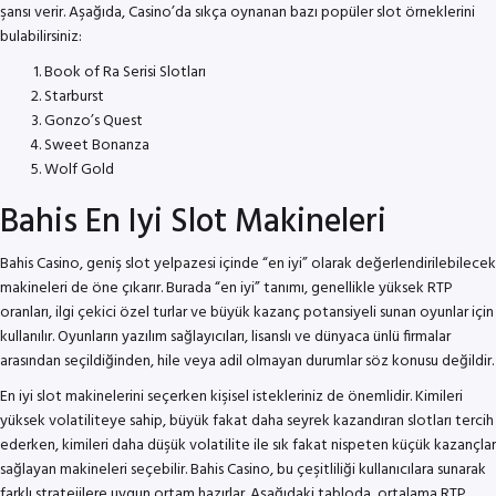
şansı verir. Aşağıda, Casino’da sıkça oynanan bazı popüler slot örneklerini
bulabilirsiniz:
Book of Ra Serisi Slotları
Starburst
Gonzo’s Quest
Sweet Bonanza
Wolf Gold
Bahis En Iyi Slot Makineleri
Bahis Casino, geniş slot yelpazesi içinde “en iyi” olarak değerlendirilebilecek
makineleri de öne çıkarır. Burada “en iyi” tanımı, genellikle yüksek RTP
oranları, ilgi çekici özel turlar ve büyük kazanç potansiyeli sunan oyunlar için
kullanılır. Oyunların yazılım sağlayıcıları, lisanslı ve dünyaca ünlü firmalar
arasından seçildiğinden, hile veya adil olmayan durumlar söz konusu değildir.
En iyi slot makinelerini seçerken kişisel istekleriniz de önemlidir. Kimileri
yüksek volatiliteye sahip, büyük fakat daha seyrek kazandıran slotları tercih
ederken, kimileri daha düşük volatilite ile sık fakat nispeten küçük kazançlar
sağlayan makineleri seçebilir. Bahis Casino, bu çeşitliliği kullanıcılara sunarak
farklı stratejilere uygun ortam hazırlar. Aşağıdaki tabloda, ortalama RTP