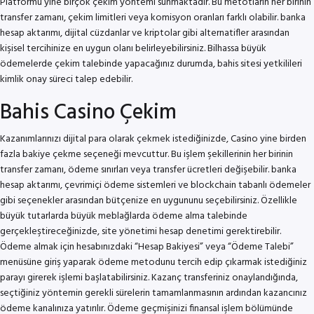
Platformu yine birçok çekim yöntemi sunmaktadır. Bu metotların her birinin
transfer zamanı, çekim limitleri veya komisyon oranları farklı olabilir. banka
hesap aktarımı, dijital cüzdanlar ve kriptolar gibi alternatifler arasından
kişisel tercihinize en uygun olanı belirleyebilirsiniz. Bilhassa büyük
ödemelerde çekim talebinde yapacağınız durumda, bahis sitesi yetkilileri
kimlik onay süreci talep edebilir.
Bahis Casino Çekim
Kazanımlarınızı dijital para olarak çekmek istediğinizde, Casino yine birden
fazla bakiye çekme seçeneği mevcuttur. Bu işlem şekillerinin her birinin
transfer zamanı, ödeme sınırları veya transfer ücretleri değişebilir. banka
hesap aktarımı, çevrimiçi ödeme sistemleri ve blockchain tabanlı ödemeler
gibi seçenekler arasından bütçenize en uygununu seçebilirsiniz. Özellikle
büyük tutarlarda büyük meblağlarda ödeme alma talebinde
gerçekleştireceğinizde, site yönetimi hesap denetimi gerektirebilir.
Ödeme almak için hesabınızdaki “Hesap Bakiyesi” veya “Ödeme Talebi”
menüsüne giriş yaparak ödeme metodunu tercih edip çıkarmak istediğiniz
parayı girerek işlemi başlatabilirsiniz. Kazanç transferiniz onaylandığında,
seçtiğiniz yöntemin gerekli sürelerin tamamlanmasının ardından kazancınız
ödeme kanalınıza yatırılır. Ödeme geçmişinizi finansal işlem bölümünde