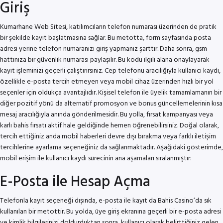
Giriş
Kumarhane Web Sitesi, katılımcıların telefon numarası üzerinden de pratik
bir şekilde kayıt başlatmasına sağlar. Bu metotta, form sayfasında posta
adresi yerine telefon numaranızı giriş yapmanız şarttır. Daha sonra, gsm
hattınıza bir güvenlik numarası paylaşılır. Bu kodu ilgili alana onaylayarak
kayıt işleminizi geçerli çalıştırırsınız. Cep telefonu aracılığıyla kullanıcı kaydı,
özellikle e-posta tercih etmeyen veya mobil cihaz üzerinden hızlı bir yol
seçenler için oldukça avantajlıdır. Kişisel telefon ile üyelik tamamlamanın bir
diğer pozitif yönü da alternatif promosyon ve bonus güncellemelerinin kısa
mesaj aracılığıyla anında gönderilmesidir. Bu yolla, fırsat kampanyası veya
karlı bahis fırsatı aktif hale geldiğinde hemen öğrenebilirsiniz. Doğal olarak,
tercih ettiğiniz anda mobil haberleri devre dışı bırakma veya farklı iletişim
tercihlerine ayarlama seçeneğiniz da sağlanmaktadır. Aşağıdaki gösterimde,
mobil erişim ile kullanıcı kaydı sürecinin ana aşamaları sıralanmıştır:
E-Posta ile Hesap Açma
Telefonla kayıt seçeneği dışında, e-posta ile kayıt da Bahis Casino’da sık
kullanılan bir metottir. Bu yolda, üye giriş ekranına geçerli bir e-posta adresi
ve kimlik bilgilerinizi doldurduktan sonra, kullanıcı olarak belirttiğiniz gelen