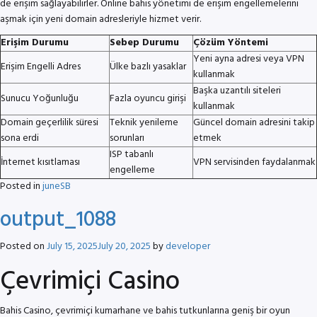
de erişim sağlayabilirler. Online bahis yönetimi de erişim engellemelerini
aşmak için yeni domain adresleriyle hizmet verir.
Erişim Durumu
Sebep Durumu
Çözüm Yöntemi
Yeni ayna adresi veya VPN
Erişim Engelli Adres
Ülke bazlı yasaklar
kullanmak
Başka uzantılı siteleri
Sunucu Yoğunluğu
Fazla oyuncu girişi
kullanmak
Domain geçerlilik süresi
Teknik yenileme
Güncel domain adresini takip
sona erdi
sorunları
etmek
ISP tabanlı
İnternet kısıtlaması
VPN servisinden faydalanmak
engelleme
Posted in
juneSB
output_1088
Posted on
July 15, 2025
July 20, 2025
by
developer
Çevrimiçi Casino
Bahis Casino, çevrimiçi kumarhane ve bahis tutkunlarına geniş bir oyun