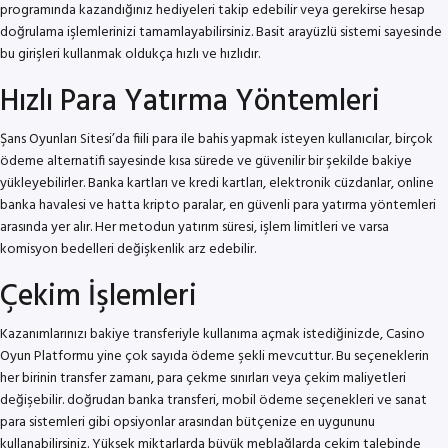
programında kazandığınız hediyeleri takip edebilir veya gerekirse hesap
doğrulama işlemlerinizi tamamlayabilirsiniz. Basit arayüzlü sistemi sayesinde
bu girişleri kullanmak oldukça hızlı ve hızlıdır.
Hızlı Para Yatırma Yöntemleri
Şans Oyunları Sitesi’da fiili para ile bahis yapmak isteyen kullanıcılar, birçok
ödeme alternatifi sayesinde kısa sürede ve güvenilir bir şekilde bakiye
yükleyebilirler. Banka kartları ve kredi kartları, elektronik cüzdanlar, online
banka havalesi ve hatta kripto paralar, en güvenli para yatırma yöntemleri
arasında yer alır. Her metodun yatırım süresi, işlem limitleri ve varsa
komisyon bedelleri değişkenlik arz edebilir.
Çekim İşlemleri
Kazanımlarınızı bakiye transferiyle kullanıma açmak istediğinizde, Casino
Oyun Platformu yine çok sayıda ödeme şekli mevcuttur. Bu seçeneklerin
her birinin transfer zamanı, para çekme sınırları veya çekim maliyetleri
değişebilir. doğrudan banka transferi, mobil ödeme seçenekleri ve sanat
para sistemleri gibi opsiyonlar arasından bütçenize en uygununu
kullanabilirsiniz. Yüksek miktarlarda büyük meblağlarda çekim talebinde