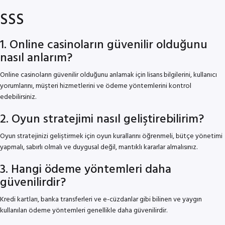
SSS
1. Online casinoların güvenilir olduğunu
nasıl anlarım?
Online casinoların güvenilir olduğunu anlamak için lisans bilgilerini, kullanıcı
yorumlarını, müşteri hizmetlerini ve ödeme yöntemlerini kontrol
edebilirsiniz.
2. Oyun stratejimi nasıl geliştirebilirim?
Oyun stratejinizi geliştirmek için oyun kurallarını öğrenmeli, bütçe yönetimi
yapmalı, sabırlı olmalı ve duygusal değil, mantıklı kararlar almalısınız.
3. Hangi ödeme yöntemleri daha
güvenilirdir?
Kredi kartları, banka transferleri ve e-cüzdanlar gibi bilinen ve yaygın
kullanılan ödeme yöntemleri genellikle daha güvenilirdir.