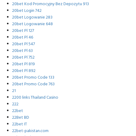
20bet Kod Promocyjny Bez Depozytu 913
20bet Login 742
20bet Logowanie 283
20bet Logowanie 648
20bet Pl 127
20bet Pl 46
20bet Pl 547
20bet Pl 63
20bet Pl 752
20bet Pl 819
20bet Pl 892
20bet Promo Code 133
20bet Promo Code 763
21
2200 links Thailand Casino
222
22bet
22Bet BD
22bet IT
22bet-pakistan.com