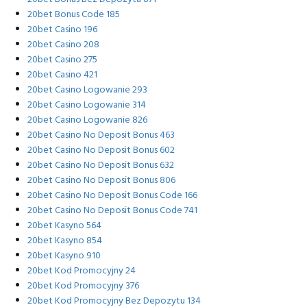
20bet Bonus Code 185
20bet Casino 196
20bet Casino 208
20bet Casino 275
20bet Casino 421
20bet Casino Logowanie 293
20bet Casino Logowanie 314
20bet Casino Logowanie 826
20bet Casino No Deposit Bonus 463
20bet Casino No Deposit Bonus 602
20bet Casino No Deposit Bonus 632
20bet Casino No Deposit Bonus 806
20bet Casino No Deposit Bonus Code 166
20bet Casino No Deposit Bonus Code 741
20bet Kasyno 564
20bet Kasyno 854
20bet Kasyno 910
20bet Kod Promocyjny 24
20bet Kod Promocyjny 376
20bet Kod Promocyjny Bez Depozytu 134