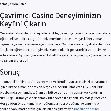
atmaya odaklanın.
Çevrimiçi Casino Deneyiminizin
Keyfini Çıkarın
Yukarıda bahsedilen stratejilerle birlikte, çevrimiçi casino deneyiminizi daha
eğlenceli ve karlı hale getirmeniz mümkündür. Unutmayın ki her zaman
öğrenmeye ve gelişmeye açık olmalısınız. Oyunun kurallarını, stratejilerini ve
ipuçlarını öğrenerek, deneyiminizi sürekli olarak geliştirebilir ve optimize
edebilirsiniz. Ayrıca,oyunlarınızı dikkatli bir şekilde seçmeniz, eğlencenizi ve
kazancınızı artırabilir.
Sonuç
En güvenilir online casinoyu seçmek ve kendi oyun stratejinizi oluşturmak
için dikkate almanız gereken birçok faktör bulunmaktadır. Güvenilir bir
platformda oynamak, sağlam bir bütçe yönetimi yapmak ve kendinizi
sürekli geliştirmeye odaklanmak bu hedefe ulaşmanızı kolaylaştıracaktır.
Her şeyden önce, kumarın bir eğlence amacı olduğunu ve sorumlu bir
şekilde yapılması gerektiğini aklınızdan çıkarmayın
başarı bet casino
.