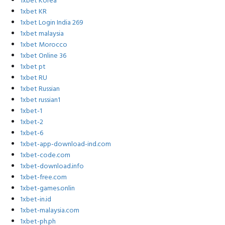
1xbet Korea
1xbet KR
1xbet Login India 269
1xbet malaysia
1xbet Morocco
1xbet Online 36
1xbet pt
1xbet RU
1xbet Russian
1xbet russian1
1xbet-1
1xbet-2
1xbet-6
1xbet-app-download-ind.com
1xbet-code.com
1xbet-download.info
1xbet-free.com
1xbet-games.onlin
1xbet-in.id
1xbet-malaysia.com
1xbet-ph.ph