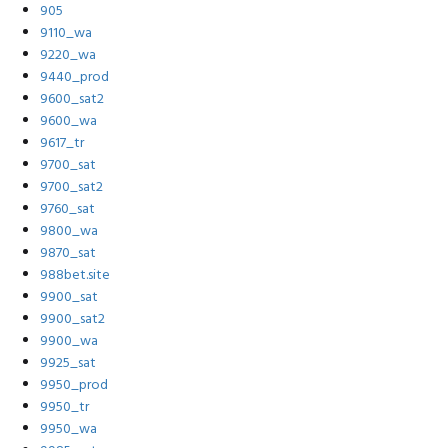
905
9110_wa
9220_wa
9440_prod
9600_sat2
9600_wa
9617_tr
9700_sat
9700_sat2
9760_sat
9800_wa
9870_sat
988bet.site
9900_sat
9900_sat2
9900_wa
9925_sat
9950_prod
9950_tr
9950_wa