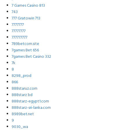
7 Games Casino 813
743
777 Gratowin 713
7777777
77777777
777777777
789betcom.site
7games Bet 656
7games Bet Casino 332
7k
8
8298_prod
866
888staruz.com
888starz bd
888starz-egypt1.com
888starz-sri-lanka.com
8989bet.net
9
9030_wa