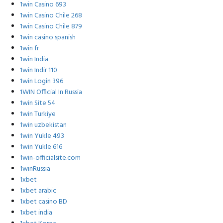
1win Casino 693
1win Casino Chile 268
1win Casino Chile 879
1win casino spanish
1win fr
1win India
1win Indir 110
1win Login 396
1WIN Official In Russia
1win Site 54
1win Turkiye
1win uzbekistan
1win Yukle 493
1win Yukle 616
1win-officialsite.com
1winRussia
1xbet
1xbet arabic
1xbet casino BD
1xbet india