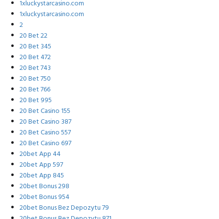
1xluckystarcasino.com
1xluckystarcasino.com
2
20 Bet 22
20 Bet 345
20 Bet 472
20 Bet 743
20 Bet 750
20 Bet 766
20 Bet 995
20 Bet Casino 155
20 Bet Casino 387
20 Bet Casino 557
20 Bet Casino 697
20bet App 44
20bet App 597
20bet App 845
20bet Bonus 298
20bet Bonus 954
20bet Bonus Bez Depozytu 79
20bet Bonus Bez Depozytu 871