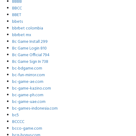
BBBB
BBCC
BBET
bbets
bbrbet colombia
bbrbet mx
Bc Game Install 299
Bc Game Login 810
Bc Game Official 794
Bc Game Sign In 738
bc-bdgame.com
bc-fun-mirror.com
bc-game-ae.com
bc-game-kazino.com
bc-game-ph.com
bc-game-uae.com
bc-games-indonesia.com
bc5
BCCCC
bcco-game.com
bcg-bonus.com