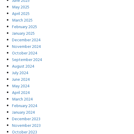
June 2025
May 2025
April 2025
March 2025
February 2025
January 2025
December 2024
November 2024
October 2024
September 2024
August 2024
July 2024
June 2024
May 2024
April 2024
March 2024
February 2024
January 2024
December 2023
November 2023
October 2023