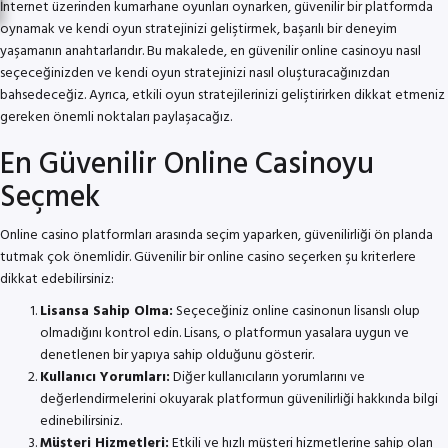
İnternet üzerinden kumarhane oyunları oynarken, güvenilir bir platformda
oynamak ve kendi oyun stratejinizi geliştirmek, başarılı bir deneyim
yaşamanın anahtarlarıdır. Bu makalede, en güvenilir online casinoyu nasıl
seçeceğinizden ve kendi oyun stratejinizi nasıl oluşturacağınızdan
bahsedeceğiz. Ayrıca, etkili oyun stratejilerinizi geliştirirken dikkat etmeniz
gereken önemli noktaları paylaşacağız.
En Güvenilir Online Casinoyu
Seçmek
Online casino platformları arasında seçim yaparken, güvenilirliği ön planda
tutmak çok önemlidir. Güvenilir bir online casino seçerken şu kriterlere
dikkat edebilirsiniz:
Lisansa Sahip Olma:
Seçeceğiniz online casinonun lisanslı olup
olmadığını kontrol edin. Lisans, o platformun yasalara uygun ve
denetlenen bir yapıya sahip olduğunu gösterir.
Kullanıcı Yorumları:
Diğer kullanıcıların yorumlarını ve
değerlendirmelerini okuyarak platformun güvenilirliği hakkında bilgi
edinebilirsiniz.
Müşteri Hizmetleri:
Etkili ve hızlı müşteri hizmetlerine sahip olan