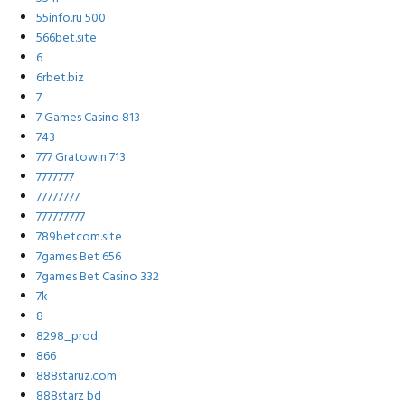
55info.ru 500
566bet.site
6
6rbet.biz
7
7 Games Casino 813
743
777 Gratowin 713
7777777
77777777
777777777
789betcom.site
7games Bet 656
7games Bet Casino 332
7k
8
8298_prod
866
888staruz.com
888starz bd