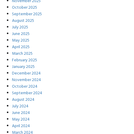
November 2025
October 2025
September 2025
August 2025
July 2025
June 2025
May 2025
April 2025
March 2025
February 2025
January 2025
December 2024
November 2024
October 2024
September 2024
August 2024
July 2024
June 2024
May 2024
April 2024
March 2024