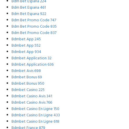
Bdm Bet Espana 224
Bdm Bet Espana 461
Bdm Bet Espana 922
Bdm Bet Promo Code 747
Bdm Bet Promo Code 835
Bdm Bet Promo Code 837
Bdmbet App 245
Bdmbet App 552
Bdmbet App 934
Bdmbet Application 32
Bdmbet Application 636
Bdmbet Avis 698
Bdmbet Bonus 69
Bdmbet Bonus 950
Bdmbet Casino 225
Bdmbet Casino Avis 341
Bdmbet Casino Avis 766
Bdmbet Casino En Ligne 150
Bdmbet Casino En Ligne 433
Bdmbet Casino En Ligne 618
Bdmbet France 879