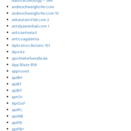
Nanotechnology – 384
andreschweighofer.com
andreschweighofer.com 10
ankaratarotfali.com 2
antalyaerenhali.com 1
anticaetruria.it
anticoagulantia
Aplicativo Betano 101
Aposta
apothekefueralle.de
App Blaze 856
approveit
aprBH
aprBT
aprBY
aprCH
AprGoF
aprIPL
aprMB
aprPB
aprPB+