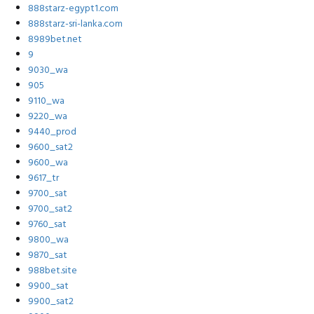
888starz-egypt1.com
888starz-sri-lanka.com
8989bet.net
9
9030_wa
905
9110_wa
9220_wa
9440_prod
9600_sat2
9600_wa
9617_tr
9700_sat
9700_sat2
9760_sat
9800_wa
9870_sat
988bet.site
9900_sat
9900_sat2