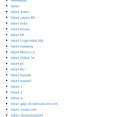
1winRussia
1xbet
1xbet arabic
1xbet casino BD
1xbet india
1xbet Korea
1xbet KR
1xbet Login India 269
1xbet malaysia
1xbet Morocco
1xbet Online 36
1xbet pt
1xbet RU
1xbet Russian
1xbet russian1
1xbet-1
1xbet-2
1xbet-6
1xbet-app-download-ind.com
1xbet-code.com
1xbet-download.info