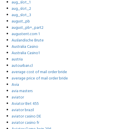
aug_slot_1
aug_slot_2
aug_slot_3
august_pb
august_pb+_part2
augustent.com 1
Auslandische Brute
Australia Casino
Australia Casino1
austria
autourban.cl
average cost of mail order bride
average price of mail order bride
Avia
avia masters
aviator
Aviator Bet 455
aviator brazil
aviator casino DE
aviator casino fr