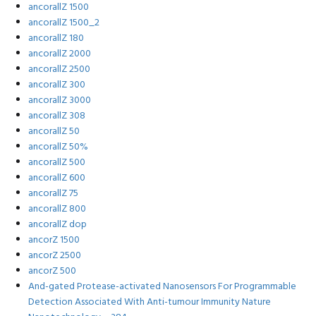
ancorallZ 1500
ancorallZ 1500_2
ancorallZ 180
ancorallZ 2000
ancorallZ 2500
ancorallZ 300
ancorallZ 3000
ancorallZ 308
ancorallZ 50
ancorallZ 50%
ancorallZ 500
ancorallZ 600
ancorallZ 75
ancorallZ 800
ancorallZ dop
ancorZ 1500
ancorZ 2500
ancorZ 500
And-gated Protease-activated Nanosensors For Programmable
Detection Associated With Anti-tumour Immunity Nature