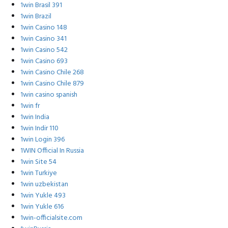
1win Brasil 391
1win Brazil
1win Casino 148
1win Casino 341
1win Casino 542
1win Casino 693
1win Casino Chile 268
1win Casino Chile 879
1win casino spanish
1win fr
1win India
1win Indir 110
1win Login 396
1WIN Official In Russia
1win Site 54
1win Turkiye
1win uzbekistan
1win Yukle 493
1win Yukle 616
1win-officialsite.com