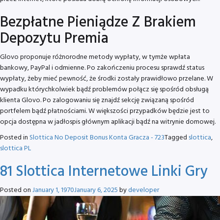
Bezpłatne Pieniądze Z Brakiem
Depozytu Premia
Glovo proponuje różnorodne metody wypłaty, w tymże wpłata
bankowy, PayPal i odmienne. Po zakończeniu procesu sprawdź status
wypłaty, żeby mieć pewność, że środki zostały prawidłowo przelane. W
wypadku którychkolwiek bądź problemów połącz się spośród obsługą
klienta Glovo. Po zalogowaniu się znajdź sekcję związaną spośród
portfelem bądź płatnościami. W większości przypadków będzie jest to
opcja dostępna w jadłospis głównym aplikacji bądź na witrynie domowej.
Posted in
Slottica No Deposit Bonus Konta Gracza - 723
Tagged
slottica
,
slottica PL
81 Slottica Internetowe Linki Gry
Posted on
January 1, 1970
January 6, 2025
by
developer