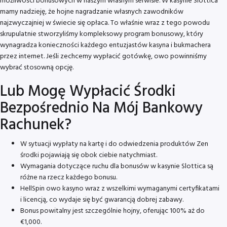
możliwości bonusowych w naszym własnym serwisie. W kasynie Slottica
mamy nadzieję, że hojne nagradzanie własnych zawodników
najzwyczajniej w świecie się opłaca. To właśnie wraz z tego powodu
skrupulatnie stworzyliśmy kompleksowy program bonusowy, który
wynagradza konieczności każdego entuzjastów kasyna i bukmachera
przez internet. Jeśli zechcemy wypłacić gotówkę, owo powinniśmy
wybrać stosowną opcję.
Lub Mogę Wypłacić Środki
Bezpośrednio Na Mój Bankowy
Rachunek?
W sytuacji wypłaty na kartę i do odwiedzenia produktów Zen
środki pojawiają się obok ciebie natychmiast.
Wymagania dotyczące ruchu dla bonusów w kasynie Slottica są
różne na rzecz każdego bonusu.
HellSpin owo kasyno wraz z wszelkimi wymaganymi certyfikatami
i licencją, co wydaje się być gwarancją dobrej zabawy.
Bonus powitalny jest szczególnie hojny, oferując 100% aż do
€1,000.