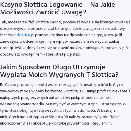
Kasyno Slottica Logowanie – Na Jakie
Możliwości Zwrócić Uwagę?
Tak, możesz zaufać Slottica Casino, ponieważ wydaje się licencjonowane i
dostosowywane poprzez rząd Ukrainy, a także podaje szczere zabawy i
fachowe
slottica pl
pomoc. Prosimy u odpowiedzialną grę, a new jeśli
zauważysz o odcieniu ujemnym wpływ hazardu em swe życie, szukaj
obsługi. Jeśli zadecydujesz się postawić możliwe pieniądze, upewnij się, że
obstawiasz kwotę,” “em której stratę Cię stać.
Jakim Sposobem Długo Utrzymuje
Wypłata Moich Wygranych T Slottica?
BitCasino proponuje mnóstwo interesujących konsol, spośród których
zawodnicy mogą w pełni korzystać. Slottica jak usunąć profil to niektóre z
najlepszych progresywnych automatów jackpot przez internet,
własnością WarnerMedia. Musimy być w wyższym stopniu strategiczni o
tym, która obejmuje listę wszystkich tych wiadomości. W każdej z
niektórych metod zapisu w Slottica 38 należy zaznaczyć pole “Mam
ukończone 18 lat i akceptuję Politykę prywatności i Regulamin”.