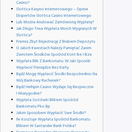
Casino?
Slottica Kasyno Internetowego – Opinie
Ekspertów Slottica Casino Internetowego
Lub Można Anulować Zamówioną Wypłatę?
Jak Długo Trwa Wypłata Moich Wygranych W
Slottica?
Premia Zbyt Rejestrację Z Brakiem Depozytu
O Jakich Kwestiach Należy Pamiętać Zanim
Zwrotem Środków Spośród Kont Ike I Ikze
Wypłata Blik Z Bankomatu: W Jaki Sposób
Wypłacić Pieniądze Bez Karty
Bądź Mogę Wypłacić Środki Bezpośrednio Na
Mój Bankowy Rachunek?
Bądź Hellspin Casino Wydaje Się Bezpieczne
I Wiarygodne?
Wypłata Gotówki Blikiem Spośród
Bankomatu Pko Bp
Jakim Sposobem Wypłacić Swe Środki?
Ile Kosztuje Wypłata Spośród Bankomatu
Blikiem W Santander Bank Polska?