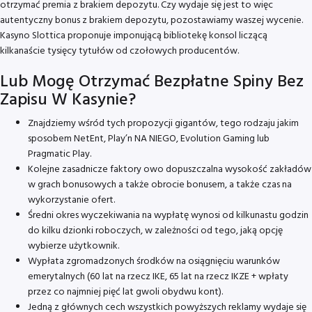
otrzymać premia z brakiem depozytu. Czy wydaje się jest to więc
autentyczny bonus z brakiem depozytu, pozostawiamy waszej wycenie.
Kasyno Slottica proponuje imponującą bibliotekę konsol liczącą
kilkanaście tysięcy tytułów od czołowych producentów.
Lub Mogę Otrzymać Bezpłatne Spiny Bez
Zapisu W Kasynie?
Znajdziemy wśród tych propozycji gigantów, tego rodzaju jakim
sposobem NetEnt, Play’n NA NIEGO, Evolution Gaming lub
Pragmatic Play.
Kolejne zasadnicze faktory owo dopuszczalna wysokość zakładów
w grach bonusowych a także obrocie bonusem, a także czas na
wykorzystanie ofert.
Średni okres wyczekiwania na wypłatę wynosi od kilkunastu godzin
do kilku dzionki roboczych, w zależności od tego, jaką opcję
wybierze użytkownik.
Wypłata zgromadzonych środków na osiągnięciu warunków
emerytalnych (60 lat na rzecz IKE, 65 lat na rzecz IKZE + wpłaty
przez co najmniej pięć lat gwoli obydwu kont).
Jedną z głównych cech wszystkich powyższych reklamy wydaje się