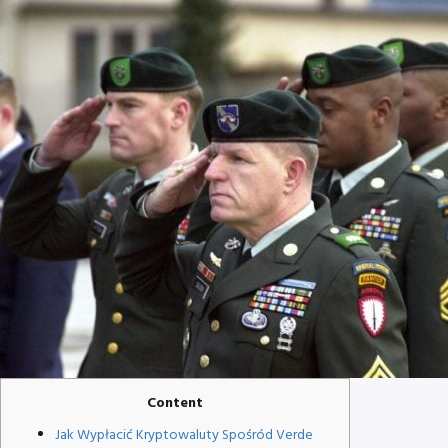
Content
Jak Wypłacić Kryptowaluty Spośród Verde