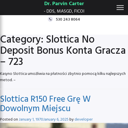
Dr. Parvin Carter
- DDS, MASGD, FICOI
530 243 8064
Category:
Slottica No
Deposit Bonus Konta Gracza
– 723
Kasyno Slottica umożliwia na płatności zbytnio pomocą kilku najlepszych
metod. –
Slottica R150 Free Grę W
Dowolnym Miejscu
Posted on
January 1, 1970
January 6, 2025
by
developer