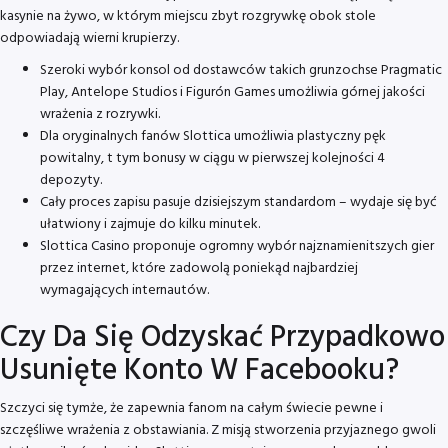
kasynie na żywo, w którym miejscu zbyt rozgrywkę obok stole
odpowiadają wierni krupierzy.
Szeroki wybór konsol od dostawców takich grunzochse Pragmatic
Play, Antelope Studios i Figurón Games umożliwia górnej jakości
wrażenia z rozrywki.
Dla oryginalnych fanów Slottica umożliwia plastyczny pęk
powitalny, t tym bonusy w ciągu w pierwszej kolejności 4
depozyty.
Cały proces zapisu pasuje dzisiejszym standardom – wydaje się być
ułatwiony i zajmuje do kilku minutek.
Slottica Casino proponuje ogromny wybór najznamienitszych gier
przez internet, które zadowolą poniekąd najbardziej
wymagających internautów.
Czy Da Się Odzyskać Przypadkowo
Usunięte Konto W Facebooku?
Szczyci się tymże, że zapewnia fanom na całym świecie pewne i
szczęśliwe wrażenia z obstawiania. Z misją stworzenia przyjaznego gwoli