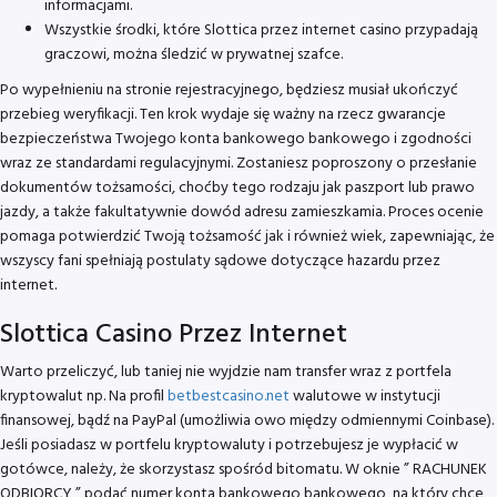
informacjami.
Wszystkie środki, które Slottica przez internet casino przypadają
graczowi, można śledzić w prywatnej szafce.
Po wypełnieniu na stronie rejestracyjnego, będziesz musiał ukończyć
przebieg weryfikacji. Ten krok wydaje się ważny na rzecz gwarancje
bezpieczeństwa Twojego konta bankowego bankowego i zgodności
wraz ze standardami regulacyjnymi. Zostaniesz poproszony o przesłanie
dokumentów tożsamości, choćby tego rodzaju jak paszport lub prawo
jazdy, a także fakultatywnie dowód adresu zamieszkamia. Proces ocenie
pomaga potwierdzić Twoją tożsamość jak i również wiek, zapewniając, że
wszyscy fani spełniają postulaty sądowe dotyczące hazardu przez
internet.
Slottica Casino Przez Internet
Warto przeliczyć, lub taniej nie wyjdzie nam transfer wraz z portfela
kryptowalut np. Na profil
betbestcasino.net
walutowe w instytucji
finansowej, bądź na PayPal (umożliwia owo między odmiennymi Coinbase).
Jeśli posiadasz w portfelu kryptowaluty i potrzebujesz je wypłacić w
gotówce, należy, że skorzystasz spośród bitomatu. W oknie ” RACHUNEK
ODBIORCY ” podać numer konta bankowego bankowego, na który chce