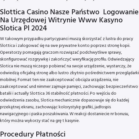
Slottica Casino Nasze Państwo ️ Logowanie
Na Urzędowej Witrynie Www Kasyno
Slotica Pl 2024
W takowym przypadku partycypanci muszą skorzystać z lustra do pracy
Slottica i zalogować się na swe prywatne konto poprzez stronę kopii.
Operatorzy pomagają graczom rozwiązać podchwytliwe sprawy,
skonfigurować rozgrywkę i zakończyć weryfikację profilu. Odwiedzający
Slotica nie muszą niczego pobierać na swoje urządzenie, wystarczy, że
odwiedzą oficjalną stronę albo lustro zbytnio pośrednictwem przeglądarki
mobilnej. Format ten nie zaakceptować obciąża urządzenia, nie
zaakceptować und nimmer zajmuje pamięci, zachowując bezpieczeństwo
batalii i actually Slottica 36 stabilność płatności. Po wejściu do
odwiedzenia zasobu, Slotica mechanicznie dopasowuje się do każdej
przekątnej ekranu, zachowując kolorystykę grafiki, jadłospis
nawigacyjnego i paska poszukiwania. W reakcji dostaniecie nr bonusu,
który można wykorzy stać na grę t kasynie.
Procedury Płatności