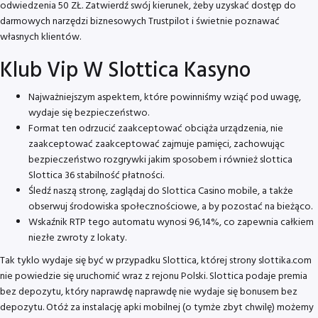
odwiedzenia 50 ZŁ. Zatwierdź swój kierunek, żeby uzyskać dostęp do
darmowych narzędzi biznesowych Trustpilot i świetnie poznawać
własnych klientów.
Klub Vip W Slottica Kasyno
Najważniejszym aspektem, które powinniśmy wziąć pod uwagę,
wydaje się bezpieczeństwo.
Format ten odrzucić zaakceptować obciąża urządzenia, nie
zaakceptować zaakceptować zajmuje pamięci, zachowując
bezpieczeństwo rozgrywki jakim sposobem i również slottica
Slottica 36 stabilność płatności.
Śledź naszą stronę, zaglądaj do Slottica Casino mobile, a także
obserwuj środowiska społecznościowe, a by pozostać na bieżąco.
Wskaźnik RTP tego automatu wynosi 96,14%, co zapewnia całkiem
niezłe zwroty z lokaty.
Tak tyklo wydaje się być w przypadku Slottica, której strony slottika.com
nie powiedzie się uruchomić wraz z rejonu Polski. Slottica podaje premia
bez depozytu, który naprawdę naprawdę nie wydaje się bonusem bez
depozytu. Otóż za instalację apki mobilnej (o tymże zbyt chwilę) możemy