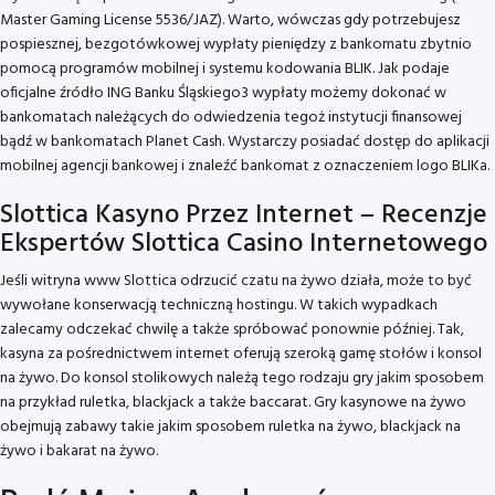
Master Gaming License 5536/JAZ). Warto, wówczas gdy potrzebujesz
pospiesznej, bezgotówkowej wypłaty pieniędzy z bankomatu zbytnio
pomocą programów mobilnej i systemu kodowania BLIK. Jak podaje
oficjalne źródło ING Banku Śląskiego3 wypłaty możemy dokonać w
bankomatach należących do odwiedzenia tegoż instytucji finansowej
bądź w bankomatach Planet Cash. Wystarczy posiadać dostęp do aplikacji
mobilnej agencji bankowej i znaleźć bankomat z oznaczeniem logo BLIKa.
Slottica Kasyno Przez Internet – Recenzje
Ekspertów Slottica Casino Internetowego
Jeśli witryna www Slottica odrzucić czatu na żywo działa, może to być
wywołane konserwacją techniczną hostingu. W takich wypadkach
zalecamy odczekać chwilę a także spróbować ponownie później. Tak,
kasyna za pośrednictwem internet oferują szeroką gamę stołów i konsol
na żywo. Do konsol stolikowych należą tego rodzaju gry jakim sposobem
na przykład ruletka, blackjack a także baccarat. Gry kasynowe na żywo
obejmują zabawy takie jakim sposobem ruletka na żywo, blackjack na
żywo i bakarat na żywo.