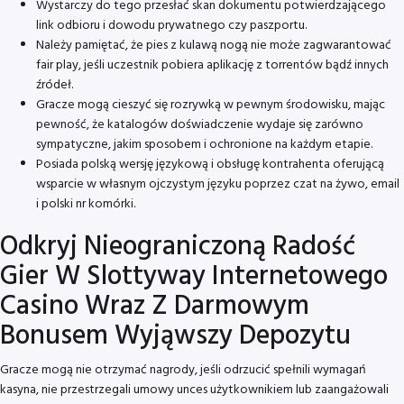
Wystarczy do tego przesłać skan dokumentu potwierdzającego
link odbioru i dowodu prywatnego czy paszportu.
Należy pamiętać, że pies z kulawą nogą nie może zagwarantować
fair play, jeśli uczestnik pobiera aplikację z torrentów bądź innych
źródeł.
Gracze mogą cieszyć się rozrywką w pewnym środowisku, mając
pewność, że katalogów doświadczenie wydaje się zarówno
sympatyczne, jakim sposobem i ochronione na każdym etapie.
Posiada polską wersję językową i obsługę kontrahenta oferującą
wsparcie w własnym ojczystym języku poprzez czat na żywo, email
i polski nr komórki.
Odkryj Nieograniczoną Radość
Gier W Slottyway Internetowego
Casino Wraz Z Darmowym
Bonusem Wyjąwszy Depozytu
Gracze mogą nie otrzymać nagrody, jeśli odrzucić spełnili wymagań
kasyna, nie przestrzegali umowy unces użytkownikiem lub zaangażowali