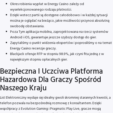
Okres robienia wypłat w Energy Casino zależy od
wyselekcjonowanego rodzaju płatności.
Dzięki wstecz partii są dostępne całodobowo i w każdej sytuacji
można je oglądać na bieżąco, jakie możliwości przynosi absolutną
swobodę obstawiania.
Poza Tym aplikacja mobilna, zaprojektowana na rzecz systemów
Android i iOS, gwarantuje jeszcze szybszy dostęp do gier.
Zapytaliśmy o punkt widzenia ekspertów i poprosiliśmy o na temat
Energy Casino recenzje graczy.
Blackjack oferuje RTP w stopniu 98.9%, jak czyni fita jedną z w
największym stopniu opłacalnych gier.
Bezpieczna I Uczciwa Platforma
Hazardowa Dla Graczy Spośród
Naszego Kraju
List Elektroniczny wydaje się idealny gwoli skromniej starannych kwestii, a
telefon pozwala na bezpośrednią rozmowę z konsultantem. Dzięki
współpracy z Evolution Gaming i Pragmatic Play Live, gracze mogą