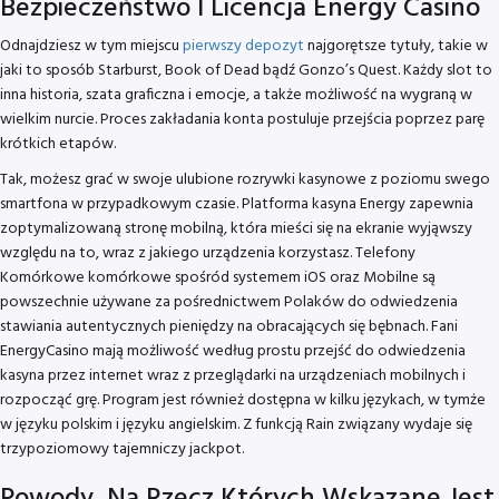
Bezpieczeństwo I Licencja Energy Casino
Odnajdziesz w tym miejscu
pierwszy depozyt
najgorętsze tytuły, takie w
jaki to sposób Starburst, Book of Dead bądź Gonzo’s Quest. Każdy slot to
inna historia, szata graficzna i emocje, a także możliwość na wygraną w
wielkim nurcie. Proces zakładania konta postuluje przejścia poprzez parę
krótkich etapów.
Tak, możesz grać w swoje ulubione rozrywki kasynowe z poziomu swego
smartfona w przypadkowym czasie. Platforma kasyna Energy zapewnia
zoptymalizowaną stronę mobilną, która mieści się na ekranie wyjąwszy
względu na to, wraz z jakiego urządzenia korzystasz. Telefony
Komórkowe komórkowe spośród systemem iOS oraz Mobilne są
powszechnie używane za pośrednictwem Polaków do odwiedzenia
stawiania autentycznych pieniędzy na obracających się bębnach. Fani
EnergyCasino mają możliwość według prostu przejść do odwiedzenia
kasyna przez internet wraz z przeglądarki na urządzeniach mobilnych i
rozpocząć grę. Program jest również dostępna w kilku językach, w tymże
w języku polskim i języku angielskim. Z funkcją Rain związany wydaje się
trzypoziomowy tajemniczy jackpot.
Powody, Na Rzecz Których Wskazane Jest