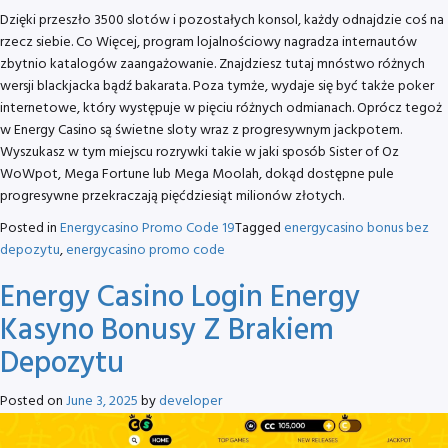
Dzięki przeszło 3500 slotów i pozostałych konsol, każdy odnajdzie coś na
rzecz siebie. Co Więcej, program lojalnościowy nagradza internautów
zbytnio katalogów zaangażowanie. Znajdziesz tutaj mnóstwo różnych
wersji blackjacka bądź bakarata. Poza tymże, wydaje się być także poker
internetowe, który występuje w pięciu różnych odmianach. Oprócz tegoż
w Energy Casino są świetne sloty wraz z progresywnym jackpotem.
Wyszukasz w tym miejscu rozrywki takie w jaki sposób Sister of Oz
WoWpot, Mega Fortune lub Mega Moolah, dokąd dostępne pule
progresywne przekraczają pięćdziesiąt milionów złotych.
Posted in
Energycasino Promo Code 19
Tagged
energycasino bonus bez
depozytu
,
energycasino promo code
Energy Casino Login Energy
Kasyno Bonusy Z Brakiem
Depozytu
Posted on
June 3, 2025
by
developer