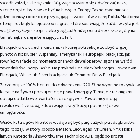
sposób zniżki, stale się zmieniają, więc powinno się odwiedzać naszą
stronę często, by zawsze być na bieżąco. Energy Casino owo miejsce,
gdzie bonusy i promocje przyciągają zawodników z całej Polski. Platforma
oferuje rozległy kalejdoskop nagród, które sprawiają, że każda wizyta jest
wciąż w wyższym stopniu ekscytująca. Poniżej odnajdziesz szczegóły na
temat najbardziej interesujących ofert.
Blackjack owo uciecha karciana, w której potrzebuje zdobyć więcej
punktów niż krupier. Wspaniały, amerykański i europejski blackjack, jak
również wariacje od momentu znanych deweloperów, są znane wśród
zawodników EnergyCasino. Na przykład Red blackjack Vegas Downtown
Blackjack, White lub Silver blackjack lub Common Draw Blackjack.
Zaczerpnij ze 100% bonusu do odwiedzenia 220 ZŁ na wybrane rozrywki w
Kasynie na Żywo i poczuj emocje prawdziwej gry. Turnieje z rankingami
dodają dodatkowej wartości do rozgrywek. Zawodnicy mogą
rywalizować ze sobą, zdobywając gratyfikacyj i podnosząc swe
umiejętności.
Wśród katalogów klientów wydaje się być parę dużych przedsiębiorstw,
tego rodzaju w który sposób Betsson, LeoVegas, Mr Green, NYX i kilka
innych. Kategoria AinsworthGame TechnologyLTD bądź po prostu