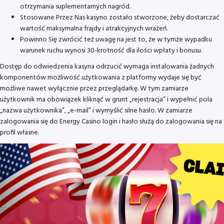
otrzymania suplementarnych nagród.
Stosowane Przez Nas kasyno zostało stworzone, żeby dostarczać
wartość maksymalna frajdy i atrakcyjnych wrażeń.
Powinno Się zwrócić też uwagę na jest to, że w tymże wypadku
warunek ruchu wynosi 30-krotność dla ilości wpłaty i bonusu.
Dostęp do odwiedzenia kasyna odrzucić wymaga instalowania żadnych
komponentów możliwość użytkowania z platformy wydaje się być
możliwe nawet wyłącznie przez przeglądarkę. W tym zamiarze
użytkownik ma obowiązek kliknąć w grunt „rejestracja” i wypełnić pola
„nazwa użytkownika”, „e-mail” i wymyślić silne hasło. W zamiarze
zalogowania się do Energy Casino login i hasło służą do zalogowania się na
profil własne.