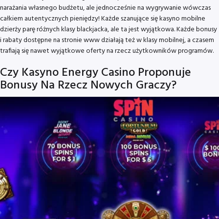
narażania własnego budżetu, ale jednocześnie na wygrywanie wówczas
całkiem autentycznych pieniędzy! Każde szanujące się kasyno mobilne
dzierży parę różnych klasy blackjacka, ale ta jest wyjątkowa. Każde bonusy
i rabaty dostępne na stronie www działają też w klasy mobilnej, a czasem
trafiają się nawet wyjątkowe oferty na rzecz użytkowników programów.
Czy Kasyno Energy Casino Proponuje
Bonusy Na Rzecz Nowych Graczy?