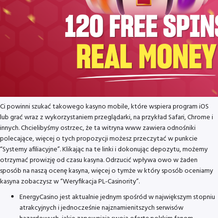
Ci powinni szukać takowego kasyno mobile, które wspiera program iOS
lub grać wraz z wykorzystaniem przeglądarki, na przykład Safari, Chrome i
innych. Chcielibyśmy ostrzec, że ta witryna www zawiera odnośniki
polecające, więcej o tych propozycji możesz przeczytać w punkcie
“Systemy afiliacyjne”. Klikając na te linki i dokonując depozytu, możemy
otrzymać prowizję od czasu kasyna. Odrzucić wpływa owo w żaden
sposób na naszą ocenę kasyna, więcej o tymże w który sposób oceniamy
kasyna zobaczysz w “Weryfikacja PL-Casinority”.
EnergyCasino jest aktualnie jednym spośród w największym stopniu
atrakcyjnych i jednocześnie najznamienitszych serwisów