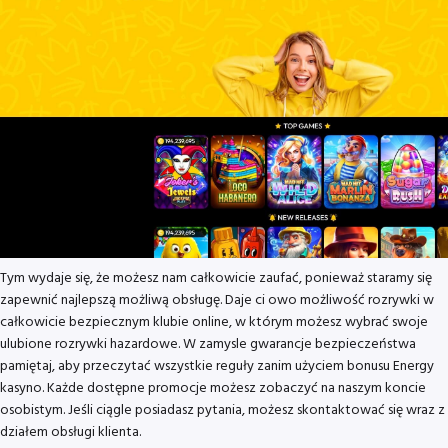
Tym wydaje się, że możesz nam całkowicie zaufać, ponieważ staramy się
zapewnić najlepszą możliwą obsługę. Daje ci owo możliwość rozrywki w
całkowicie bezpiecznym klubie online, w którym możesz wybrać swoje
ulubione rozrywki hazardowe. W zamysle gwarancje bezpieczeństwa
pamiętaj, aby przeczytać wszystkie reguły zanim użyciem bonusu Energy
kasyno. Każde dostępne promocje możesz zobaczyć na naszym koncie
osobistym. Jeśli ciągle posiadasz pytania, możesz skontaktować się wraz z
działem obsługi klienta.