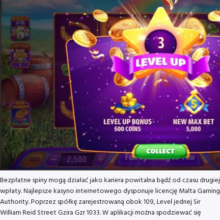
Bezpłatne spiny mogą działać jako kariera powitalna bądź od czasu drugiej
wpłaty. Najlepsze kasyno internetowego dysponuje licencję Malta Gaming
Authority. Poprzez spółkę zarejestrowaną obok 109, Level jednej Sir
William Reid Street Gzira Gzr 1033. W aplikacji można spodziewać się