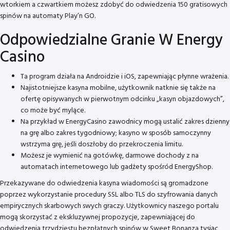
wtorkiem a czwartkiem możesz zdobyć do odwiedzenia 150 gratisowych
spinów na automaty Play’n GO.
Odpowiedzialne Granie W Energy
Casino
Ta program działa na Androidzie i iOS, zapewniając płynne wrażenia.
Najistotniejsze kasyna mobilne, użytkownik natknie się także na
ofertę opisywanych w pierwotnym odcinku „kasyn objazdowych”,
co może być mylące.
Na przykład w EnergyCasino zawodnicy mogą ustalić zakres dzienny
na grę albo zakres tygodniowy; kasyno w sposób samoczynny
wstrzyma grę, jeśli doszłoby do przekroczenia limitu.
Możesz je wymienić na gotówkę, darmowe dochody z na
automatach internetowego lub gadżety spośród EnergyShop.
Przekazywane do odwiedzenia kasyna wiadomości są gromadzone
poprzez wykorzystanie procedury SSL albo TLS do szyfrowania danych
empirycznych skarbowych swych graczy. Użytkownicy naszego portalu
mogą skorzystać z ekskluzywnej propozycje, zapewniającej do
odwiedzenia trzydziestu bezpłatnych spinów w Sweet Bonanza tysiąc