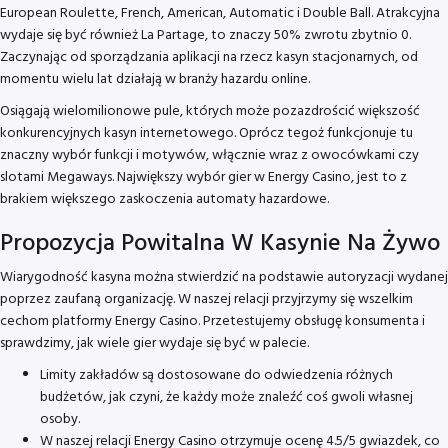
European Roulette, French, American, Automatic i Double Ball. Atrakcyjna
wydaje się być również La Partage, to znaczy 50% zwrotu zbytnio 0.
Zaczynając od sporządzania aplikacji na rzecz kasyn stacjonarnych, od
momentu wielu lat działają w branży hazardu online.
Osiągają wielomilionowe pule, których może pozazdrościć większość
konkurencyjnych kasyn internetowego. Oprócz tegoż funkcjonuje tu
znaczny wybór funkcji i motywów, włącznie wraz z owocówkami czy
slotami Megaways. Największy wybór gier w Energy Casino, jest to z
brakiem większego zaskoczenia automaty hazardowe.
Propozycja Powitalna W Kasynie Na Żywo
Wiarygodność kasyna można stwierdzić na podstawie autoryzacji wydanej
poprzez zaufaną organizację. W naszej relacji przyjrzymy się wszelkim
cechom platformy Energy Casino. Przetestujemy obsługę konsumenta i
sprawdzimy, jak wiele gier wydaje się być w palecie.
Limity zakładów są dostosowane do odwiedzenia różnych
budżetów, jak czyni, że każdy może znaleźć coś gwoli własnej
osoby.
W naszej relacji Energy Casino otrzymuje ocenę 4.5/5 gwiazdek, co