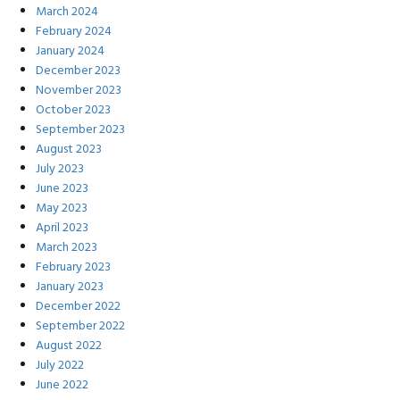
March 2024
February 2024
January 2024
December 2023
November 2023
October 2023
September 2023
August 2023
July 2023
June 2023
May 2023
April 2023
March 2023
February 2023
January 2023
December 2022
September 2022
August 2022
July 2022
June 2022