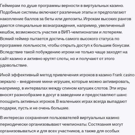
Геймерам по душе программы верности в виртуальных казино.
Подобные системы включают различные этапы и предполагают
накопление баллов за беты или депозиты. Игрокам высоких рангов
даются специальные вознаграждения, например, увеличенный
кешбэк, возможность участия в ВИП-чемпионатам и лотереям.
Всякий геймер пытается достичь самого высокого статуса по
программе лояльности, чтобы открыть доступ к большим бонусам.
Вследствие такой побуждению игроки не только чаще заходят на
сайт казино и активно крутят слоты, но и получают от этого
удовольствие.
Иной эффективный метод привлечения игроков в казино Frank casino
зеркало – внедрение мини-игрушек, которые можно активировать,
например, в интервалах между спином катушек слотов. Эти игры
вносят разнообразие в досуг в заведении и предоставляют шанс
поощрить активных игроков. В маленьких играх всегда выпадают
подарки, пусть и не очень большие.
В интересах сохранения пользователей виртуальных казино
периодически организовывают чемпионаты. Состязания могут
организовываться и для всех участников, а также для особых