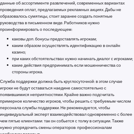
данные об ассортименте развлечений, современных вариантах
проведения оплат, предлагаемых рекламных акциях. Дабы не
образовалось сумятицы, стоит заранее создать понятные
руководства в письменном виде. Работников нужно
проинформировать о последующем:
каковы доп. бонусы предоставлять игрокам;
каким образом осуществлять идентификацию в онлайн
казино;
при каких обстоятельствах нужно начинать диалог с игроками;
какие действия предпринимать если мошенничества со
стороны игрока.
Служба поддержки должна быть круглосуточной: в этом случае
игроки не будут оставаться наедине самостоятельно с
появившимися неприятностями. Крайне важно подсчитать
примерное количество игроков, чтобы решить с требуемым числом
персонала службы поддержки. Не рекомендуется, чтобы
индивидуальный эксперт взаимодействовал одновременно с более
чем пятью клиентами: так он собьется с толку в ситуации. Также
нужно упорядочить смены операторов: профессионалам