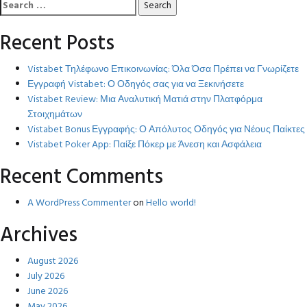
Search
for:
Recent Posts
Vistabet Τηλέφωνο Επικοινωνίας: Όλα Όσα Πρέπει να Γνωρίζετε
Εγγραφή Vistabet: Ο Οδηγός σας για να Ξεκινήσετε
Vistabet Review: Μια Αναλυτική Ματιά στην Πλατφόρμα
Στοιχημάτων
Vistabet Bonus Εγγραφής: Ο Απόλυτος Οδηγός για Νέους Παίκτες
Vistabet Poker App: Παίξε Πόκερ με Άνεση και Ασφάλεια
Recent Comments
A WordPress Commenter
on
Hello world!
Archives
August 2026
July 2026
June 2026
May 2026