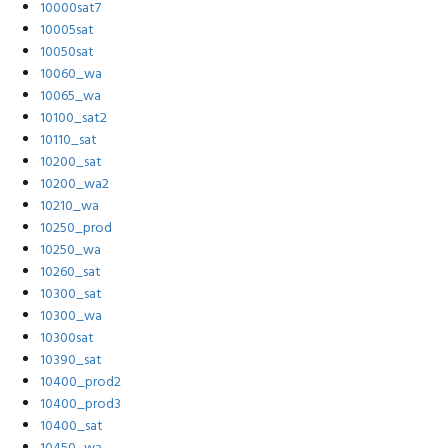
10000sat7
10005sat
10050sat
10060_wa
10065_wa
10100_sat2
10110_sat
10200_sat
10200_wa2
10210_wa
10250_prod
10250_wa
10260_sat
10300_sat
10300_wa
10300sat
10390_sat
10400_prod2
10400_prod3
10400_sat