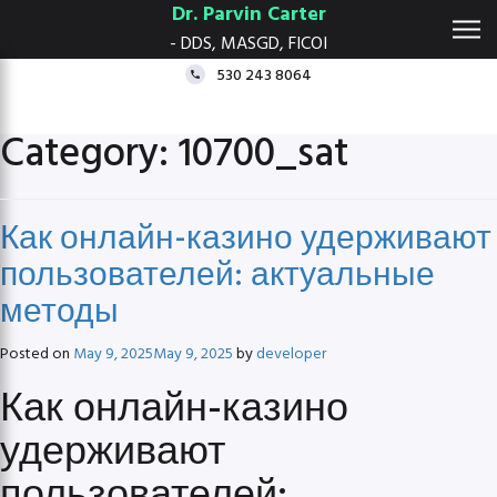
Dr. Parvin Carter
- DDS, MASGD, FICOI
530 243 8064
Category:
10700_sat
Как онлайн-казино удерживают
пользователей: актуальные
методы
Posted on
May 9, 2025
May 9, 2025
by
developer
Как онлайн-казино
удерживают