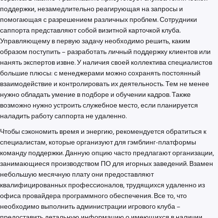
поддержки, незамедлительно реагирующая на запросы и
помогающая с разрешением различных проблем. Сотрудники
саппорта представляют собой визитной карточкой клуба.
Управляющему в первую задачу необходимо решить, каким
образом поступить – разработать личный поддержку клиентов или
нанять экспертов извне. У наличия своей коллектива специалистов
большие плюсы: с менеджерами можно сохранять постоянный
взаимодействие и контролировать их деятельность. Тем не менее
нужно обладать умение в подборе и обучении кадров. Также
возможно нужно устроить служебное место, если планируется
наладить работу саппорта не удаленно.
Чтобы сэкономить время и энергию, рекомендуется обратиться к
специалистам, которые организуют для гэмблинг-платформы
команду поддержки. Данную опцию часто предлагают организации,
занимающиеся производством ПО для игорных заведений. Взамен
небольшую месячную плату они предоставляют
квалифицированных профессионалов, трудящихся удаленно из
офиса провайдера программного обеспечения. Все то, что
необходимо выполнить администрации игрового клуба –
предоставить детальную информацию о имеющихся в наличии