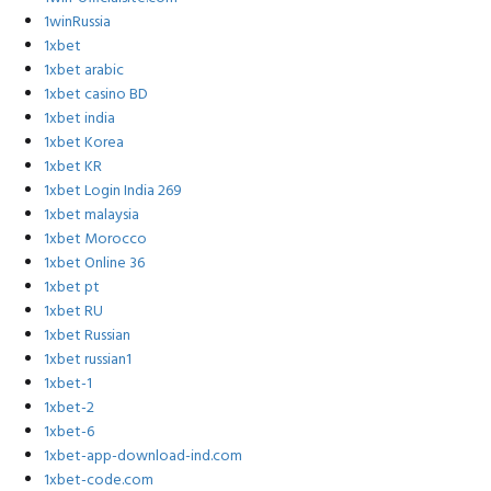
1winRussia
1xbet
1xbet arabic
1xbet casino BD
1xbet india
1xbet Korea
1xbet KR
1xbet Login India 269
1xbet malaysia
1xbet Morocco
1xbet Online 36
1xbet pt
1xbet RU
1xbet Russian
1xbet russian1
1xbet-1
1xbet-2
1xbet-6
1xbet-app-download-ind.com
1xbet-code.com