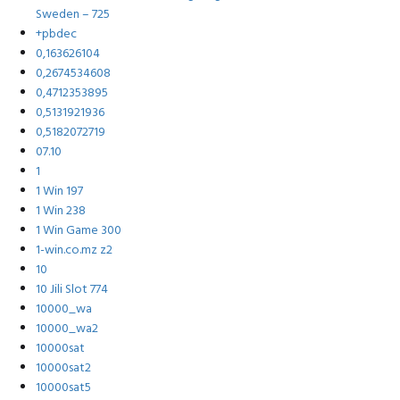
Sweden – 725
+pbdec
0,163626104
0,2674534608
0,4712353895
0,5131921936
0,5182072719
07.10
1
1 Win 197
1 Win 238
1 Win Game 300
1-win.co.mz z2
10
10 Jili Slot 774
10000_wa
10000_wa2
10000sat
10000sat2
10000sat5