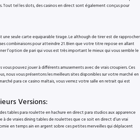
. Tout tel les slots, des casinos en direct sont également conçus pour
st une seule carte equiparable tirage. Le although de tirer est de rapprocher
euses combinaisons pour atteindre 21. Bien que votre titre repose en allant
er l’option de pari qui vous est très important le mieux qui vous semble le
uels vous pouvez jouer à différents amusements avec de vrais croupiers. Ces
ous, nous vous présentons les meilleurs sites disponibles sur votre marché en
rché para ce casino maltais, vous verrez votre salle en retrait qui est
ieurs Versions:
e des tables para roulette en hachure en direct para studios aux apparence
 à de vraies dining tables de roulettes que ce soit en direct d’un vrai
onomie en temps ain en argent sobre ces petites merveilles qui déplacent