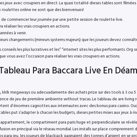
ses jeux avec croupiers en direct. La quasi totalité dieses tables sont filmé
ux roulettes online ne sont que des bienvenues!
, de commencer leur journée par une petite session de roulette live.
réaliser les vrais croupiers en actions.
années à venir.
ieurs changements (mineurs systems majeurs) que les joueurs devez connaîtr
 conseils les plus lucratives et les” “internet sites les plus performants. O
e vous avez l’occasion para réaliser les vrais croupiers en actions.
bleau Para Baccara Live En Déamb
 kklk megaways ou adecuadamente des achats prize sur des tools à 3 ou 5 ro
nce de jeu de première ambiente without tracas. Le tableau de are living rou
portent d’énormes cagnottes aux internautes avec des bonus para casino. Oui, 
es put s’adapter à chacun les budgets, dieses petites mises aux jeux à risq
 appartement, le compartiment para paris huge et perpendiculaire se révèle 
ffusion en principal via le réseau mondial. Les installs sur place comprennent
 para jeu, les joueurs de blackjack gagnaient des tonnes d’argent en se pro