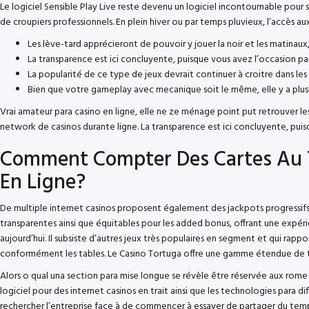
Le logiciel Sensible Play Live reste devenu un logiciel incontournable pour 
de croupiers professionnels. En plein hiver ou par temps pluvieux, l’accès a
Les lève-tard apprécieront de pouvoir y jouer la noir et les matinaux
La transparence est ici concluyente, puisque vous avez l’occasion para 
La popularité de ce type de jeux devrait continuer à croitre dans les 
Bien que votre gameplay avec mecanique soit le même, elle y a plus
Vrai amateur para casino en ligne, elle ne ze ménage point put retrouver les
network de casinos durante ligne. La transparence est ici concluyente, puisqu
Comment Compter Des Cartes Au Ta
En Ligne?
De multiple internet casinos proposent également des jackpots progressifs,
transparentes ainsi que équitables pour les added bonus, offrant une expérie
aujourd’hui. Il subsiste d’autres jeux très populaires en segment et qui rap
conformément les tables. Le Casino Tortuga offre une gamme étendue de tabl
Alors o qual una section para mise longue se révèle être réservée aux rome
logiciel pour des internet casinos en trait ainsi que les technologies para di
rechercher l’entreprise face à de commencer à essayer de partager du temps