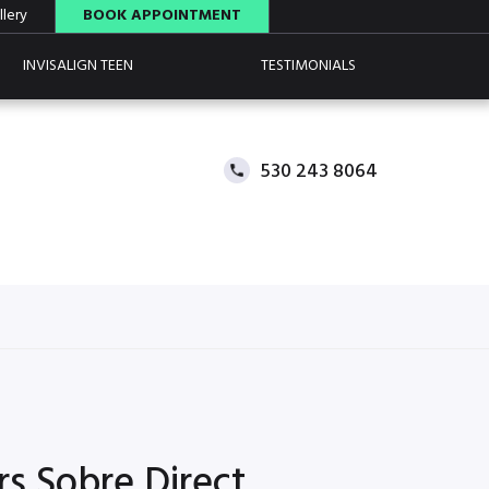
lery
BOOK APPOINTMENT
INVISALIGN TEEN
TESTIMONIALS
530 243 8064
rs Sobre Direct