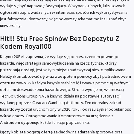
wydaje się być naprawdę fascynujący. W wypadku innych, luksusowych
ogłoszeń rozprowadzanych w internecie, sposób ich wykorzystywania
jest faktycznie identyczny, więc powyższy schemat można uznać zbyt
uniwersalny.
Hit!!! Stu Free Spinów Bez Depozytu Z
Kodem Royal100
Kasyno 20Bet zapewnia, że wydaje się pomieszczeniem pewnego
hazardu, więc strategia samowykluczenia na rzecz tychże, którzy
potrzebują obsługi, jest w tym miejscu nadzwyczaj nieskomplikowana.
Należy skontaktować się wraz z zespołem pomocy zbyt pośrednictwem
czatu na żywo. W każdym kasynie stabilność i żwawa pomoc są ważnymi
detalami doświadczenia hazardowego. Strona wydaje się własnością
TechSolutions Group N.V., a kasyno działa na podstawie autoryzacji
wydanej poprzez Curacao Gambling Authority. Ten nierealny zakład
hazardowy został uruchomiony w 2020 roku i od razu zyskał popularność
wśród graczy. Oprogramowanie Komputerowe na urządzenia z
Androidem dysponuje każde funkcje poprzednika.
Łączy kobieta bogatą ofertę zakładów na zdarzenia sportowe oraz