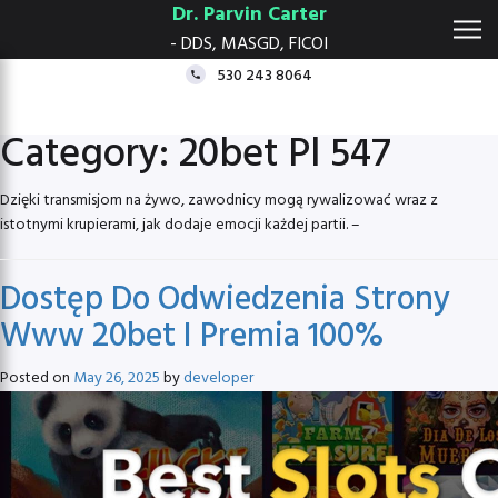
Dr. Parvin Carter
- DDS, MASGD, FICOI
530 243 8064
Category:
20bet Pl 547
Dzięki transmisjom na żywo, zawodnicy mogą rywalizować wraz z
istotnymi krupierami, jak dodaje emocji każdej partii. –
Dostęp Do Odwiedzenia Strony
Www 20bet I Premia 100%
Posted on
May 26, 2025
by
developer