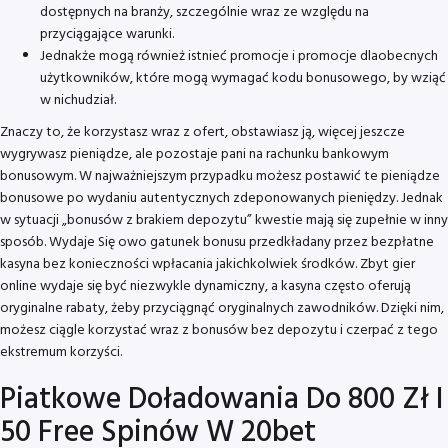
dostępnych na branży, szczególnie wraz ze względu na
przyciągające warunki.
Jednakże mogą również istnieć promocje i promocje dlaobecnych
użytkowników, które mogą wymagać kodu bonusowego, by wziąć
w nichudział.
Znaczy to, że korzystasz wraz z ofert, obstawiasz ją, więcej jeszcze
wygrywasz pieniądze, ale pozostaje pani na rachunku bankowym
bonusowym. W najważniejszym przypadku możesz postawić te pieniądze
bonusowe po wydaniu autentycznych zdeponowanych pieniędzy. Jednak
w sytuacji „bonusów z brakiem depozytu” kwestie mają się zupełnie w inny
sposób. Wydaje Się owo gatunek bonusu przedkładany przez bezpłatne
kasyna bez konieczności wpłacania jakichkolwiek środków. Zbyt gier
online wydaje się być niezwykle dynamiczny, a kasyna często oferują
oryginalne rabaty, żeby przyciągnąć oryginalnych zawodników. Dzięki nim,
możesz ciągle korzystać wraz z bonusów bez depozytu i czerpać z tego
ekstremum korzyści.
Piatkowe Doładowania Do 800 Zł I
50 Free Spinów W 20bet