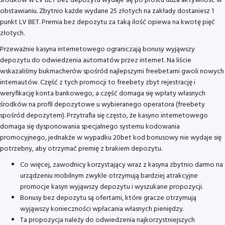
środków w LV BET bez depozytu wydaje się po prostu duża aktywność w
obstawianiu. Zbytnio każde wydane 25 złotych na zakłady dostaniesz 1
punkt LV BET. Premia bez depozytu za taką ilość opiewa na kwotę pięć
złotych.
Przeważnie kasyna internetowego ograniczają bonusy wyjąwszy
depozytu do odwiedzenia automatów przez internet. Na liście
wskazaliśmy bukmacherów spośród najlepszymi freebetami gwoli nowych
internautów. Część z tych promocji to freebety zbyt rejestrację i
weryfikację konta bankowego, a część domaga się wpłaty własnych
środków na profil depozytowe u wybieranego operatora (freebety
spośród depozytem). Przytrafia się często, że kasyno internetowego
domaga się dysponowania specjalnego systemu kodowania
promocyjnego, jednakże w wypadku 20bet kod bonusowy nie wydaje się
potrzebny, aby otrzymać premię z brakiem depozytu.
Co więcej, zawodnicy korzystający wraz z kasyna zbytnio darmo na
urządzeniu mobilnym zwykle otrzymują bardziej atrakcyjne
promocje kasyn wyjąwszy depozytu i wyszukane propozycji.
Bonusy bez depozytu są ofertami, które gracze otrzymują
wyjąwszy konieczności wpłacania własnych pieniędzy.
Ta propozycja należy do odwiedzenia najkorzystniejszych