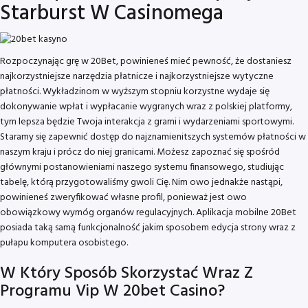
Starburst W Casinomega
Rozpoczynając grę w 20Bet, powinieneś mieć pewność, że dostaniesz
najkorzystniejsze narzędzia płatnicze i najkorzystniejsze wytyczne
płatności. Wykładzinom w wyższym stopniu korzystne wydaje się
dokonywanie wpłat i wypłacanie wygranych wraz z polskiej platformy,
tym lepsza będzie Twoja interakcja z grami i wydarzeniami sportowymi.
Staramy się zapewnić dostęp do najznamienitszych systemów płatności w
naszym kraju i prócz do niej granicami. Możesz zapoznać się spośród
głównymi postanowieniami naszego systemu finansowego, studiując
tabelę, którą przygotowaliśmy gwoli Cię. Nim owo jednakże nastąpi,
powinieneś zweryfikować własne profil, ponieważ jest owo
obowiązkowy wymóg organów regulacyjnych. Aplikacja mobilne 20Bet
posiada taką samą funkcjonalność jakim sposobem edycja strony wraz z
pułapu komputera osobistego.
W Który Sposób Skorzystać Wraz Z
Programu Vip W 20bet Casino?