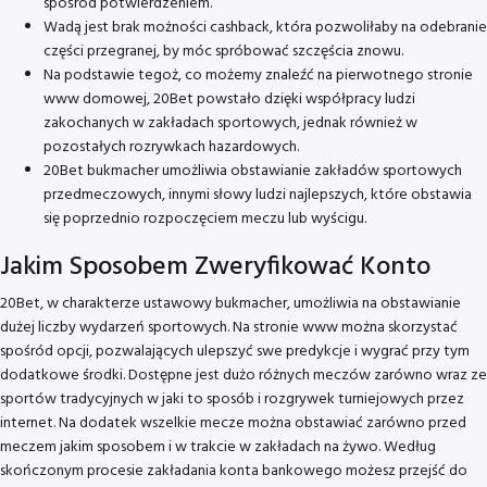
spośród potwierdzeniem.
Wadą jest brak możności cashback, która pozwoliłaby na odebranie
części przegranej, by móc spróbować szczęścia znowu.
Na podstawie tegoż, co możemy znaleźć na pierwotnego stronie
www domowej, 20Bet powstało dzięki współpracy ludzi
zakochanych w zakładach sportowych, jednak również w
pozostałych rozrywkach hazardowych.
20Bet bukmacher umożliwia obstawianie zakładów sportowych
przedmeczowych, innymi słowy ludzi najlepszych, które obstawia
się poprzednio rozpoczęciem meczu lub wyścigu.
Jakim Sposobem Zweryfikować Konto
20Bet, w charakterze ustawowy bukmacher, umożliwia na obstawianie
dużej liczby wydarzeń sportowych. Na stronie www można skorzystać
spośród opcji, pozwalających ulepszyć swe predykcje i wygrać przy tym
dodatkowe środki. Dostępne jest dużo różnych meczów zarówno wraz ze
sportów tradycyjnych w jaki to sposób i rozgrywek turniejowych przez
internet. Na dodatek wszelkie mecze można obstawiać zarówno przed
meczem jakim sposobem i w trakcie w zakładach na żywo. Według
skończonym procesie zakładania konta bankowego możesz przejść do