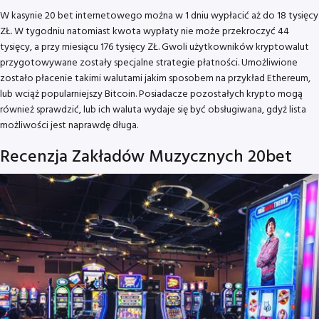
W kasynie 20 bet internetowego można w 1 dniu wypłacić aż do 18 tysięcy
ZŁ. W tygodniu natomiast kwota wypłaty nie może przekroczyć 44
tysięcy, a przy miesiącu 176 tysięcy ZŁ. Gwoli użytkowników kryptowalut
przygotowywane zostały specjalne strategie płatności. Umożliwione
zostało płacenie takimi walutami jakim sposobem na przykład Ethereum,
lub wciąż popularniejszy Bitcoin. Posiadacze pozostałych krypto mogą
również sprawdzić, lub ich waluta wydaje się być obsługiwana, gdyż lista
możliwości jest naprawdę długa.
Recenzja Zakładów Muzycznych 20bet