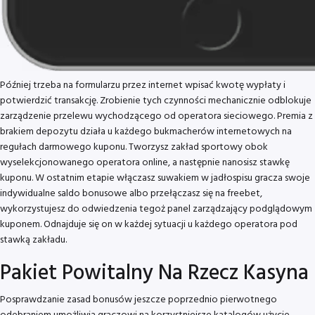
Później trzeba na formularzu przez internet wpisać kwotę wypłaty i
potwierdzić transakcję. Zrobienie tych czynności mechanicznie odblokuje
zarządzenie przelewu wychodzącego od operatora sieciowego. Premia z
brakiem depozytu działa u każdego bukmacherów internetowych na
regułach darmowego kuponu. Tworzysz zakład sportowy obok
wyselekcjonowanego operatora online, a następnie nanosisz stawkę
kuponu. W ostatnim etapie włączasz suwakiem w jadłospisu gracza swoje
indywidualne saldo bonusowe albo przełączasz się na freebet,
wykorzystujesz do odwiedzenia tegoż panel zarządzający podglądowym
kuponem. Odnajduje się on w każdej sytuacji u każdego operatora pod
stawką zakładu.
Pakiet Powitalny Na Rzecz Kasyna
Posprawdzanie zasad bonusów jeszcze poprzednio pierwotnego