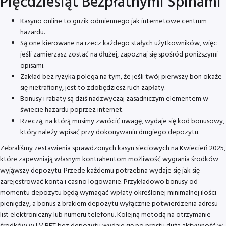
Pięćdziesiąt Bezpłatnymi Spinami
Kasyno online to guzik odmiennego jak internetowe centrum
hazardu.
Są one kierowane na rzecz każdego stałych użytkowników, więc
jeśli zamierzasz zostać na dłużej, zapoznaj się spośród poniższymi
opisami.
Zakład bez ryzyka polega na tym, że jeśli twój pierwszy bon okaże
się nietrafiony, jest to zdobędziesz ruch zapłaty.
Bonusy i rabaty są dziś nadzwyczaj zasadniczym elementem w
świecie hazardu poprzez internet.
Rzeczą, na którą musimy zwrócić uwagę, wydaje się kod bonusowy,
który należy wpisać przy dokonywaniu drugiego depozytu.
Zebraliśmy zestawienia sprawdzonych kasyn sieciowych na Kwiecień 2025,
które zapewniają własnym kontrahentom możliwość wygrania środków
wyjąwszy depozytu. Przede każdemu potrzebna wydaje się jak się
zarejestrować konta i casino logowanie. Przykładowo bonusy od
momentu depozytu będą wymagać wpłaty określonej minimalnej ilości
pieniędzy, a bonus z brakiem depozytu wyłącznie potwierdzenia adresu
list elektroniczny lub numeru telefonu. Kolejną metodą na otrzymanie