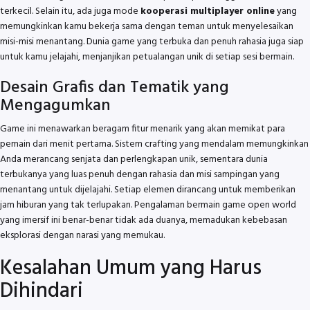
terkecil. Selain itu, ada juga mode
kooperasi multiplayer online
yang
memungkinkan kamu bekerja sama dengan teman untuk menyelesaikan
misi-misi menantang. Dunia game yang terbuka dan penuh rahasia juga siap
untuk kamu jelajahi, menjanjikan petualangan unik di setiap sesi bermain.
Desain Grafis dan Tematik yang
Mengagumkan
Game ini menawarkan beragam fitur menarik yang akan memikat para
pemain dari menit pertama. Sistem crafting yang mendalam memungkinkan
Anda merancang senjata dan perlengkapan unik, sementara dunia
terbukanya yang luas penuh dengan rahasia dan misi sampingan yang
menantang untuk dijelajahi. Setiap elemen dirancang untuk memberikan
jam hiburan yang tak terlupakan. Pengalaman bermain game open world
yang imersif ini benar-benar tidak ada duanya, memadukan kebebasan
eksplorasi dengan narasi yang memukau.
Kesalahan Umum yang Harus
Dihindari