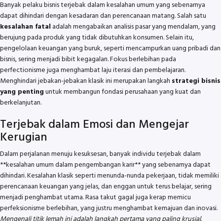
Banyak pelaku bisnis terjebak dalam kesalahan umum yang sebenarnya
dapat dihindari dengan kesadaran dan perencanaan matang. Salah satu
kesalahan fatal
adalah mengabaikan analisis pasar yang mendalam, yang
berujung pada produk yang tidak dibutuhkan konsumen. Selain itu,
pengelolaan keuangan yang buruk, seperti mencampurkan uang pribadi dan
bisnis, sering menjadi bibit kegagalan. Fokus berlebihan pada
perfectionisme juga menghambat laju iterasi dan pembelajaran.
Menghindari jebakan-jebakan klasik ini merupakan langkah
strategi bisnis
yang penting
untuk membangun fondasi perusahaan yang kuat dan
berkelanjutan.
Terjebak dalam Emosi dan Mengejar
Kerugian
Dalam perjalanan menuju kesuksesan, banyak individu terjebak dalam
**kesalahan umum dalam pengembangan karir** yang sebenarnya dapat
dihindari. Kesalahan klasik seperti menunda-nunda pekerjaan, tidak memiliki
perencanaan keuangan yang jelas, dan enggan untuk terus belajar, sering
menjadi penghambat utama. Rasa takut gagal juga kerap memicu
perfeksionisme berlebihan, yang justru menghambat kemajuan dan inovasi.
Mengenali titik lemah ini adalah langkah pertama yang paling krusial.