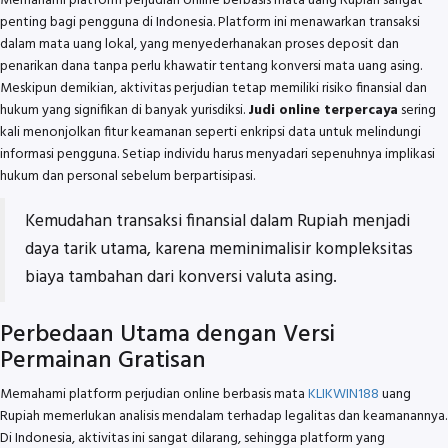
Memahami platform perjudian online berbasis mata uang Rupiah sangat
penting bagi pengguna di Indonesia. Platform ini menawarkan transaksi
dalam mata uang lokal, yang menyederhanakan proses deposit dan
penarikan dana tanpa perlu khawatir tentang konversi mata uang asing.
Meskipun demikian, aktivitas perjudian tetap memiliki risiko finansial dan
hukum yang signifikan di banyak yurisdiksi.
Judi online terpercaya
sering
kali menonjolkan fitur keamanan seperti enkripsi data untuk melindungi
informasi pengguna. Setiap individu harus menyadari sepenuhnya implikasi
hukum dan personal sebelum berpartisipasi.
Kemudahan transaksi finansial dalam Rupiah menjadi
daya tarik utama, karena meminimalisir kompleksitas
biaya tambahan dari konversi valuta asing.
Perbedaan Utama dengan Versi
Permainan Gratisan
Memahami platform perjudian online berbasis mata
KLIKWIN188
uang
Rupiah memerlukan analisis mendalam terhadap legalitas dan keamanannya.
Di Indonesia, aktivitas ini sangat dilarang, sehingga platform yang