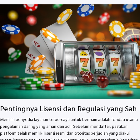
Pentingnya Lisensi dan Regulasi yang Sah
Memilih penyedia layanan terpercaya untuk bermain adalah fondasi utama
pengalaman daring yang aman dan adil. Sebelum mendaftar, pastikan
platform telah memiliki lisensi resmi dari otoritas perjudian yang diakui