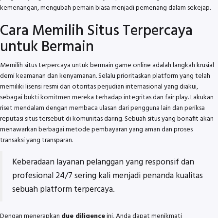
kemenangan, mengubah pemain biasa menjadi pemenang dalam sekejap.
Cara Memilih Situs Terpercaya
untuk Bermain
Memilih situs terpercaya untuk bermain game online adalah langkah krusial
demi keamanan dan kenyamanan. Selalu prioritaskan platform yang telah
memiliki lisensi resmi dari otoritas perjudian internasional yang diakui,
sebagai bukti komitmen mereka terhadap integritas dan fair play. Lakukan
riset mendalam dengan membaca ulasan dari pengguna lain dan periksa
reputasi situs tersebut di komunitas daring. Sebuah situs yang bonafit akan
menawarkan berbagai metode pembayaran yang aman dan proses
transaksi yang transparan.
Keberadaan layanan pelanggan yang responsif dan
profesional 24/7 sering kali menjadi penanda kualitas
sebuah platform terpercaya.
Dengan menerapkan
due diligence
ini, Anda dapat menikmati