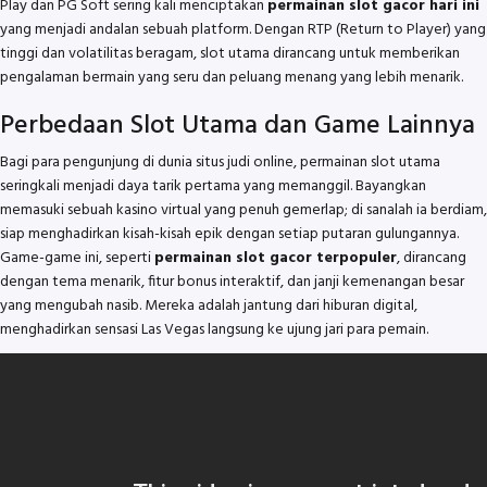
Play dan PG Soft sering kali menciptakan
permainan slot gacor hari ini
yang menjadi andalan sebuah platform. Dengan RTP (Return to Player) yang
tinggi dan volatilitas beragam, slot utama dirancang untuk memberikan
pengalaman bermain yang seru dan peluang menang yang lebih menarik.
Perbedaan Slot Utama dan Game Lainnya
Bagi para pengunjung di dunia situs judi online, permainan slot utama
seringkali menjadi daya tarik pertama yang memanggil. Bayangkan
memasuki sebuah kasino virtual yang penuh gemerlap; di sanalah ia berdiam,
siap menghadirkan kisah-kisah epik dengan setiap putaran gulungannya.
Game-game ini, seperti
permainan slot gacor terpopuler
, dirancang
dengan tema menarik, fitur bonus interaktif, dan janji kemenangan besar
yang mengubah nasib. Mereka adalah jantung dari hiburan digital,
menghadirkan sensasi Las Vegas langsung ke ujung jari para pemain.