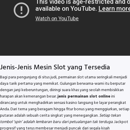
Jenis-Jenis Mesin Slot yang Tersedia
Bagi para pengunjung di situs judi, permainan slot utama seringkali menjadi
daya tarik pertama yang memikat. Gulungan berwarna-warni itu berputar
dengan janji keberuntungan, diiringi suara khas yang seolah membisikkan
harapan akan kemenangan besar.
jenis permainan slot online
ini
dirancang untuk menghadirkan sensasi kasino langsung ke layar perangkat
Anda. Dari tema yang beragam hingga fitur bonus yang menggiurkan, setiap
putaran adalah sebuah cerita singkat yang menegangkan.
Setiap tekan
tombol ‘spin’ adalah lembaran baru dari petualangan tak terduga.
Jackpot
progresif yang terus membesar menjadi puncak dari segala kisah