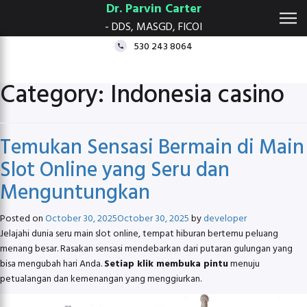
Dr. Parvin Carter
- DDS, MASGD, FICOI
530 243 8064
Category:
Indonesia casino
Temukan Sensasi Bermain di Main
Slot Online yang Seru dan
Menguntungkan
Posted on
October 30, 2025
October 30, 2025
by
developer
Jelajahi dunia seru main slot online, tempat hiburan bertemu peluang
menang besar. Rasakan sensasi mendebarkan dari putaran gulungan yang
bisa mengubah hari Anda.
Setiap klik membuka pintu
menuju
petualangan dan kemenangan yang menggiurkan.