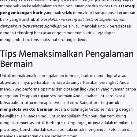
menyebabkan kesalahpahaman dan penurunan produktivitas tim.
strategi
pengembangan karir
yang baik selalu mencakup transparansi dan umpan
balik yang konstruktif.
Kesalahan ini sering kali terlihat sepele, namun
dampaknya bisa sangat signifikan.
Selain itu, menolak untuk beradaptasi
dengan teknologi baru atau enggan menerima kritik juga dapat
menghambat potensi maksimal seorang individu.
Tips Memaksimalkan Pengalaman
Bermain
Untuk memaksimalkan pengalaman bermain, baik di game digital atau
aktivitas lainnya, perhatikan fondasi dasarnya. Pastikan perangkat Anda
mendukung performa optimal dan ciptakan lingkungan yang nyaman tanpa
gangguan. Tetapkan tujuan sesi bermain Anda, apakah untuk relaksasi,
bersosialisasi, atau mencapai level tertentu. Sangat penting untuk
mengelola waktu bermain
secara disiplin agar tetap seimbang dengan
kewajiban lain. Jangan ragu untuk menjelajahi fitur baru dan terhubung
dengan komunitas untuk berbagi strategi. Ingat, intinya adalah menikmati
prosesnya; beristirahatlah secara berkala untuk menghindari kelelahan dan
menjaga kesenangan dalam setiap momen.