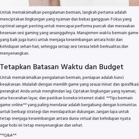
Untuk memaksimalkan pengalaman bermain, langkah pertama adalah
menciptakan lingkungan yang nyaman dan bebas gangguan. Fokus yang
optimal sangat penting untuk mencapai performa puncak dan merasakan
keseruan sesi gaming yang sesungguhnya. Manajemen waktu bermain game
yang baik juga kunci untuk menjaga keseimbangan antara hobi dan
kehidupan sehari-hari, sehingga setiap sesi terasa lebih berkualitas dan
menyenangkan.
Tetapkan Batasan Waktu dan Budget
Untuk memaksimalkan pengalaman bermain, persiapan adalah kunci
kesuksesan. Mulailah dengan memilih game yang sesuai minat dan spesifikasi
perangkat Anda untuk menghindari lag. Ciptakan lingkungan yang nyaman,
atur kecerahan layar, dan pastikan koneksi internet stabil. **Tips bermain
game online** yang paling mendasar adalah bergabung dengan komunitas
untuk berbagi strategi dan mendapatkan dukungan. Jangan lupa untuk
tetap menjaga keseimbangan antara dunia virtual dan kehidupan nyata
agar hobi ini tetap menyenangkan dan sehat.
**Q&A**