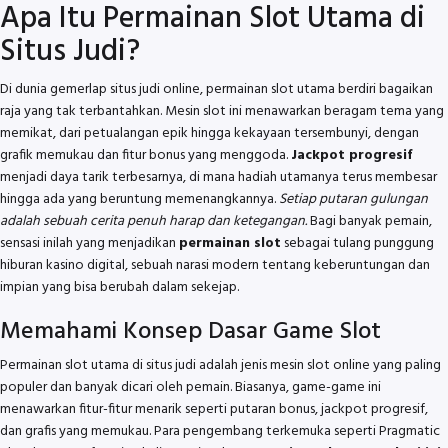
Apa Itu Permainan Slot Utama di
Situs Judi?
Di dunia gemerlap situs judi online, permainan slot utama berdiri bagaikan
raja yang tak terbantahkan. Mesin slot ini menawarkan beragam tema yang
memikat, dari petualangan epik hingga kekayaan tersembunyi, dengan
grafik memukau dan fitur bonus yang menggoda.
Jackpot progresif
menjadi daya tarik terbesarnya, di mana hadiah utamanya terus membesar
hingga ada yang beruntung memenangkannya.
Setiap putaran gulungan
adalah sebuah cerita penuh harap dan ketegangan.
Bagi banyak pemain,
sensasi inilah yang menjadikan
permainan slot
sebagai tulang punggung
hiburan kasino digital, sebuah narasi modern tentang keberuntungan dan
impian yang bisa berubah dalam sekejap.
Memahami Konsep Dasar Game Slot
Permainan slot utama di situs judi adalah jenis mesin slot online yang paling
populer dan banyak dicari oleh pemain. Biasanya, game-game ini
menawarkan fitur-fitur menarik seperti putaran bonus, jackpot progresif,
dan grafis yang memukau. Para pengembang terkemuka seperti Pragmatic