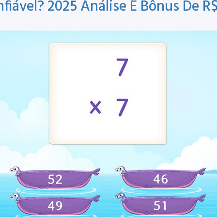
fiável? 2025 Análise E Bônus De R