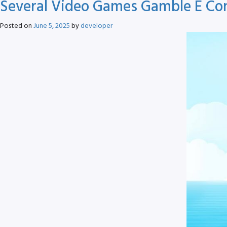
Several Video Games Gamble É Con
Posted on
June 5, 2025
by
developer