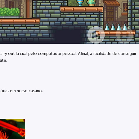
ry out la cual pelo computador pessoal. Afinal, a facilidade de conseguir
ite.
tórias em nosso cassino.