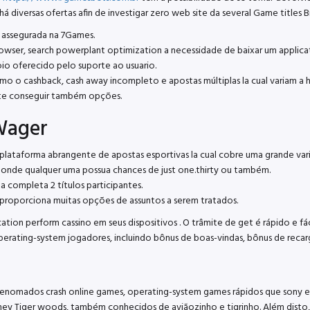
versas ofertas afin de investigar zero web site da several Game titles Bra
 assegurada na 7Games.
ser, search powerplant optimization a necessidade de baixar um applicat
io oferecido pelo suporte ao usuario.
omo o cashback, cash away incompleto e apostas múltiplas la cual variam a
ante conseguir também opções.
Wager
plataforma abrangente de apostas esportivas la cual cobre uma grande va
 onde qualquer uma possua chances de just one.thirty ou também.
a completa 2 títulos participantes.
proporciona muitas opções de assuntos a serem tratados.
cation perform cassino em seus dispositivos . O trâmite de get é rápido e
ating-system jogadores, incluindo bônus de boas-vindas, bônus de recarga,
s renomados crash online games, operating-system games rápidos que sony e
y Tiger woods, também conhecidos de aviãozinho e tigrinho. Além disto, 