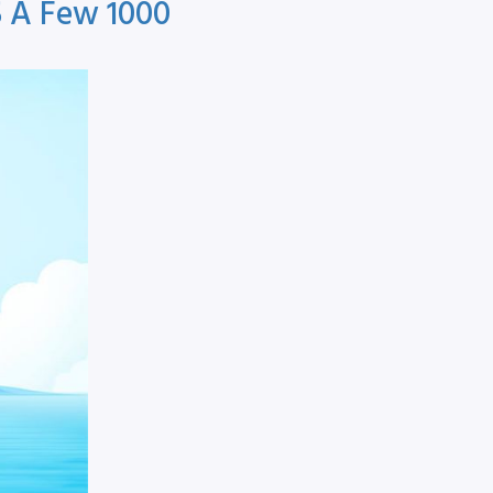
$ A Few 1000