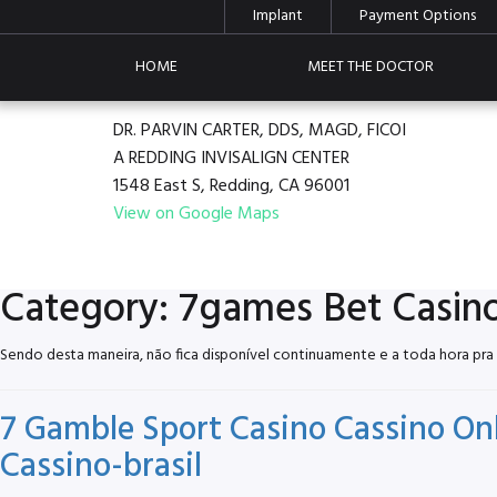
Implant
Payment Options
HOME
MEET THE DOCTOR
DR. PARVIN CARTER, DDS, MAGD, FICOI
A REDDING INVISALIGN CENTER
1548 East S, Redding, CA 96001
View on Google Maps
Category:
7games Bet Casino
Sendo desta maneira, não fica disponível continuamente e a toda hora pra 
7 Gamble Sport Casino Cassino On
Cassino-brasil