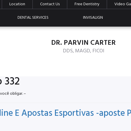
Location
Contact Us
Free Dentistry
Video Gal
DENTAL SERVICES
INVISALIGN
DR. PARVIN CARTER
DDS, MAGD, FICOI
 332
você obligar. –
line E Apostas Esportivas -aposte