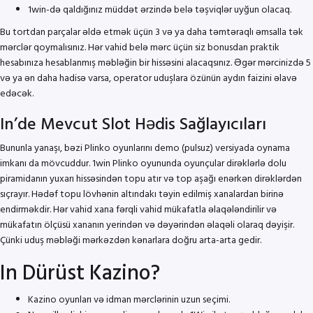
1win-də qaldığınız müddət ərzində belə təşviqlər uyğun olacaq.
Bu tortdan parçalar əldə etmək üçün 3 və ya daha təmtəraqlı əmsalla tək
mərclər qoymalısınız. Hər vahid belə mərc üçün siz bonusdan praktik
hesabınıza hesablanmış məbləğin bir hissəsini alacaqsınız. Əgər mərcinizdə 5
və ya ən daha hadisə varsa, operator uduşlara özünün aydın faizini əlavə
edəcək.
In’de Mevcut Slot Hədis Sağlayıcıları
Bununla yanaşı, bəzi Plinko oyunlarını demo (pulsuz) versiyada oynama
imkanı da mövcuddur. 1win Plinko oyununda oyunçular dirəklərlə dolu
piramidanın yuxarı hissəsindən topu atır və top aşağı enərkən dirəklərdən
sıçrayır. Hədəf topu lövhənin altındakı təyin edilmiş xanalardan birinə
endirməkdir. Hər vahid xana fərqli vahid mükafatla əlaqələndirilir və
mükafatın ölçüsü xananın yerindən və dəyərindən əlaqəli olaraq dəyişir.
Çünki uduş məbləği mərkəzdən kənarlara doğru arta-arta gedir.
In Dürüst Kazino?
Kazino oyunları və idman mərclərinin uzun seçimi.