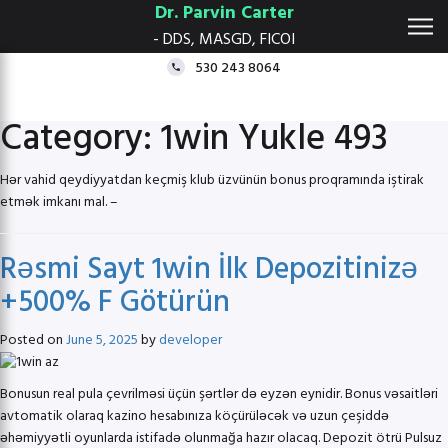
Dr. Parvin Carter
- DDS, MASGD, FICOI
530 243 8064
Category:
1win Yukle 493
Hər vahid qeydiyyatdan keçmiş klub üzvünün bonus proqramında iştirak
etmək imkanı mal. –
Rəsmi Sayt 1win İlk Depozitinizə
+500% F Götürün
Posted on
June 5, 2025
by
developer
Bonusun real pula çevrilməsi üçün şərtlər də eyzən eynidir. Bonus vəsaitləri
avtomatik olaraq kazino hesabınıza köçürüləcək və uzun çeşiddə
əhəmiyyətli oyunlarda istifadə olunmağa hazır olacaq. Depozit ötrü Pulsuz