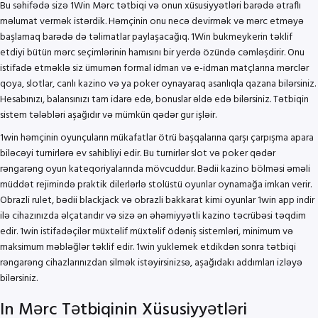
Bu səhifədə sizə 1Win Mərc tətbiqi və onun xüsusiyyətləri barədə ətraflı
məlumat vermək istərdik. Həmçinin onu necə devirmək və mərc etməyə
başlamaq barədə də təlimatlar paylaşacağıq. 1Win bukmeykerin təklif
etdiyi bütün mərc seçimlərinin hamısını bir yerdə özündə cəmləşdirir. Onu
istifadə etməklə siz ümumən formal idman və e-idman matçlarına mərclər
qoya, slotlar, canlı kazino və ya poker oynayaraq asanlıqla qazana bilərsiniz.
Hesabınızı, balansınızı tam idarə edə, bonuslar əldə edə bilərsiniz. Tətbiqin
sistem tələbləri aşağıdır və mümkün qədər gur işləir.
1win həmçinin oyunçuların mükafatlar ötrü başqalarına qarşı çarpışma apara
biləcəyi turnirlərə ev sahibliyi edir. Bu turnirlər slot və poker qədər
rəngarəng oyun kateqoriyalarında mövcuddur. Bədii kazino bölməsi əməli
müddət rejimində praktik dilerlərlə stolüstü oyunlar oynamağa imkan verir.
Obrazli rulet, bədii blackjack və obrazli bakkarat kimi oyunlar 1win app indir
ilə cihazınızda əlçatandır və sizə ən əhəmiyyətli kazino təcrübəsi təqdim
edir. 1win istifadəçilər müxtəlif müxtəlif ödəniş sistemləri, minimum və
maksimum məbləğlər təklif edir. 1win yuklemek etdikdən sonra tətbiqi
rəngarəng cihazlarınızdan silmək istəyirsinizsə, aşağıdakı addımları izləyə
bilərsiniz.
In Mərc Tətbiqinin Xüsusiyyətləri