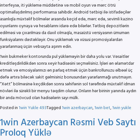
interfeysə, iti yükləmə müddətinə və mobil oyun və mərc ötrü
optimallaşdırılmış performansa sahibdir. Android tətbiqi ilə istifadəçilər
asanlıqla müxtəlif bölmələr arasında keçid edə, mərc edə, sevimli kazino
oyunlarını oynaya və hesablarını idarə edə bilərlər. Tətbiq depozitlərin
edilməsi və çıxarılması da daxil olmaqla, masaüstü versiyasının ümumən
funksiyalarını dəstəkləyir. Onu yükləmək və xüsusi promosiyalardan
yararlanmaq üçün vebsayta aşırım edin.
1win bukmeker kontorunda pul yükləməyin bir daha yolu var. Vəsaitlər
kreditləşdirildikdən sonra xeyir hadisəsini seçməlisiniz. İşləri ən əlamətdar
etmək və emosiyalarınızı ən parlaq etmək üçün bankrollunuzu əlbəəl üç
dəfə artıra biləcək sakit gəlmisiniz bonusundan yararlanmağı unutmayın.
“Xətt” bölməsinə keçdikdən sonra səhifənin sol tərəfində müxtəlif idman
növləri ilə sürəkli bir menyu təqdim olunur. Onların hər birinin yanında aydın
bir anda mövcud olan hadisələrin sayı mülk.
Posted in
1win Yukle 493
Tagged
1win azerbaycan
,
1win bet
,
1win yukle
1win Azerbaycan Rəsmi Veb Saytı
Proloq Yüklə