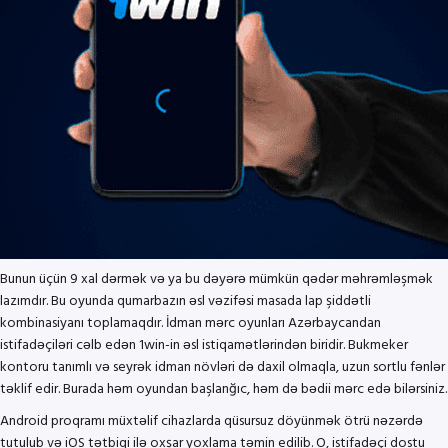
Bunun üçün 9 xal dərmək və ya bu dəyərə mümkün qədər məhrəmləşmək
lazımdır. Bu oyunda qumarbazın əsl vəzifəsi masada lap şiddətli
kombinasiyanı toplamaqdır. İdman mərc oyunları Azərbaycandan
istifadəçiləri cəlb edən 1win-in əsl istiqamətlərindən biridir. Bukmeker
kontoru tanımlı və seyrək idman növləri də daxil olmaqla, uzun sortlu fənlər
təklif edir. Burada həm oyundan başlanğıc, həm də bədii mərc edə bilərsiniz.
Android proqramı müxtəlif cihazlarda qüsursuz döyünmək ötrü nəzərdə
tutulub və iOS tətbiqi ilə oxşar yoxlama təmin edilib. O, istifadəçi dostu