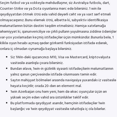
Seçim futbol və ya xokkeylə məhdudlaşmır, siz Avstraliya futbolu, dart,
Counter-Strike və ya Dota oyunlarına mərc edə bilərsiniz. 1 win ilə
qeydiyyatdan ötmək ötrü əsla vahid dəyərli cəht və ya vaxt sərf etməli
olmayacaqsınız. Bunu eləmək ötrü, əlbəttə ki, subyektiv identifikasiya
məlumatlarının bütün dəstini təqdim etməlisiniz. Həmişə xatırlamağa
əhəmiyyət ki, qanunvericiliyə və çirkli pulların yuyulmasına ziddinə ödənişlər
var-yox yoxlamadan keçmiş istifadəçilər üçün mümkündür. Bununla belə, 1
kliklə oyun hesabı açmaq qədər görkəmli funksiyadan istifadə edərək,
onlara iç olmadan oynamağa başlaya bilərsiniz.
Siz 1Win-dəki qazancınızı M10, Visa və Mastercard, kriptovalyuta
vasitəsilə asanlıqla çıxara bilərsiniz.
Bundan əlavə, 1win-in gizlinlik siyasəti istifadəçilərin məlumatlarının
yalnız qanun çərçivəsində istifadə olunmasını təmin edir.
Saytın mahiyyət bölmələri arasında naviqasiya yuxarıdakı iz vasitəsilə
həyata keçirilir; orada 20-dən ən element mal.
1win Azerbaijan onu həm yeni, həm də əkəc oyunçular üçün ən
yüksək seçim edən vahid sıra üstünlüklər təklif edir.
Bu platformada qeydiyyat asandır, həmçinin istifadəçilər 1win
başlanğıc və 1win qeydiyyat vasitəsilə rahatlıqla iç ola bilərlər.