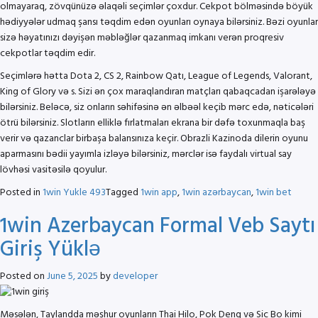
olmayaraq, zövqünüzə əlaqəli seçimlər çoxdur. Cekpot bölməsində böyük
hədiyyələr udmaq şansı təqdim edən oyunları oynaya bilərsiniz. Bəzi oyunlar
sizə həyatınızı dəyişən məbləğlər qazanmaq imkanı verən proqresiv
cekpotlar təqdim edir.
Seçimlərə hətta Dota 2, CS 2, Rainbow Qatı, League of Legends, Valorant,
King of Glory və s. Sizi ən çox maraqlandıran matçları qabaqcadan işarələyə
bilərsiniz. Beləcə, siz onların səhifəsinə ən əlbəəl keçib mərc edə, nəticələri
ötrü bilərsiniz. Slotların elliklə fırlatmaları ekrana bir dəfə toxunmaqla baş
verir və qazanclar birbaşa balansınıza keçir. Obrazli Kazinoda dilerin oyunu
aparmasını bədii yayımla izləyə bilərsiniz, mərclər isə faydalı virtual say
lövhəsi vasitəsilə qoyulur.
Posted in
1win Yukle 493
Tagged
1win app
,
1win azərbaycan
,
1win bet
1win Azerbaycan Formal Veb Saytı
Giriş Yüklə
Posted on
June 5, 2025
by
developer
Məsələn, Taylandda məşhur oyunların Thai Hilo, Pok Deng və Sic Bo kimi