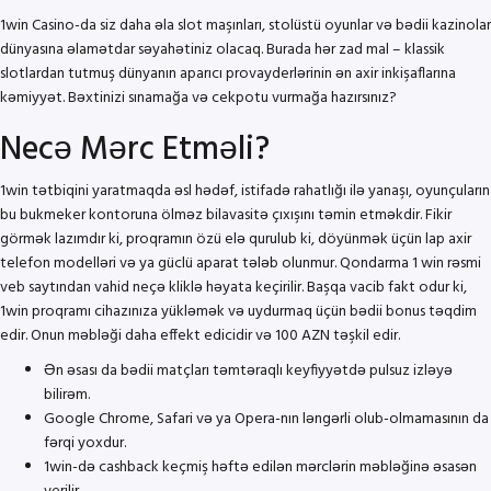
1win Casino-da siz daha əla slot maşınları, stolüstü oyunlar və bədii kazinolar
dünyasına əlamətdar səyahətiniz olacaq. Burada hər zad mal – klassik
slotlardan tutmuş dünyanın aparıcı provayderlərinin ən axir inkişaflarına
kəmiyyət. Bəxtinizi sınamağa və cekpotu vurmağa hazırsınız?
Necə Mərc Etməli?
1win tətbiqini yaratmaqda əsl hədəf, istifadə rahatlığı ilə yanaşı, oyunçuların
bu bukmeker kontoruna ölməz bilavasitə çıxışını təmin etməkdir. Fikir
görmək lazımdır ki, proqramın özü elə qurulub ki, döyünmək üçün lap axir
telefon modelləri və ya güclü aparat tələb olunmur. Qondarma 1 win rəsmi
veb saytından vahid neçə kliklə həyata keçirilir. Başqa vacib fakt odur ki,
1win proqramı cihazınıza yükləmək və uydurmaq üçün bədii bonus təqdim
edir. Onun məbləği daha effekt edicidir və 100 AZN təşkil edir.
Ən əsası da bədii matçları təmtəraqlı keyfiyyətdə pulsuz izləyə
bilirəm.
Google Chrome, Safari və ya Opera-nın ləngərli olub-olmamasının da
fərqi yoxdur.
1win-də cashback keçmiş həftə edilən mərclərin məbləğinə əsasən