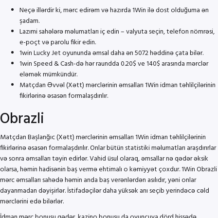
Neçə illərdir ki, mərc edirəm və hazırda 1Win ilə dost olduğuma ən
şadam.
Lazımi sahələrə məlumatları iç edin – valyuta seçin, telefon nömrəsi,
e-poçt və parolu fikir edin.
1win Lucky Jet oyununda əmsal daha ən 5072 həddinə çata bilər.
1win Speed & Cash-də hər raundda 0.20$ ve 140$ arasında mərclər
eləmək mümkündür.
Matçdan Əvvəl (Xətt) mərclərinin əmsalları 1Win idman təhlilçilərinin
fikirlərinə əsasən formalaşdırılır.
Obrazli
Matçdan Başlanğıc (Xətt) mərclərinin əmsalları 1Win idman təhlilçilərinin
fikirlərinə əsasən formalaşdırılır. Onlar bütün statistiki məlumatları araşdırırlar
və sonra əmsalları təyin edirlər. Vahid üsul olaraq, əmsallar nə qədər əksik
olarsa, həmin hadisənin baş vermə ehtimalı o kəmiyyət çoxdur. 1Win Obrazli
mərc əmsalları sahədə həmin anda baş verənlərdən asılıdır, yəni onlar
dayanmadan dəyişirlər. İstifadəçilər daha yüksək anı seçib yerindəcə cəld
mərclərini edə bilərlər.
İdman mərc bonusu qədər, kazino bonusu da oyunçuya dörd hissədə