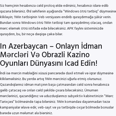
Siz həmçinin hesabınıza cəld proloq əldə edirsiniz, hesabınızı idarə edib
qazana bilərsiniz. Əsl səhifənin aşağısında “Windows ötrü tətbiq” düyməsinə
klikləyin; 1Win tətbiqinin Veb versiyasını endirib quraşdırmağa şükür verin.
Bundan sonra Windows ötrü 1Win tətbiqi tam quraşdırılmış olacaq, ondan
mərc eləmək ötrü istifadə edə biləcəksiniz. APK faylını sisteminizdə
quraşdırın, bu, bir neçə dəqiqə çəkə bilər.
In Azerbaycan – Onlayn İdman
Mərcləri Və Obrazli Kazino
Oyunları Dünyasını Icad Edin!
İndi isə mərcin məbləğini xüsusi pəncərədə daxil etməli və iqrar düyməsinə
klikləməlisiniz. Bu yerdə artıq 1Win mərcinizi uğurla etmiş olursunuz.
Qazandıqlarınız idman matçının başa çatmasından cəld sonra hesabınıza
gəlib çatacaq və onları cəld şəkildə çıxara biləcəksiniz. Ümumən
mərclərinizi, qazandığınız və uduzduqlarınızı subyektiv kabinetinizin “Mərc
Tarixçəsi” bölməsində tapa bilərsiniz. 1Win komandası dayanmadan təzə
kampaniyalar əlavə edir, veb-sayt və ya tətbiqdə oxşar bölmədə bonuslar
barədə uzun məlumat ala biərsiniz.