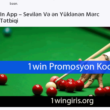
basın.
In App – Sevilən Və ən Yüklənən Mərc
Tətbiqi