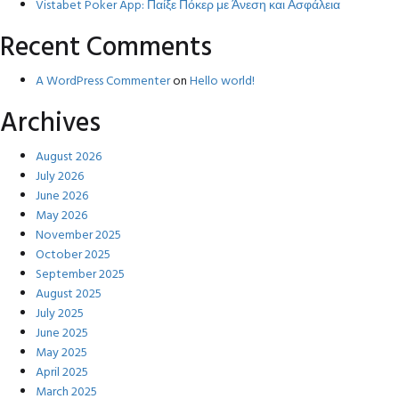
Vistabet Poker App: Παίξε Πόκερ με Άνεση και Ασφάλεια
Recent Comments
A WordPress Commenter
on
Hello world!
Archives
August 2026
July 2026
June 2026
May 2026
November 2025
October 2025
September 2025
August 2025
July 2025
June 2025
May 2025
April 2025
March 2025