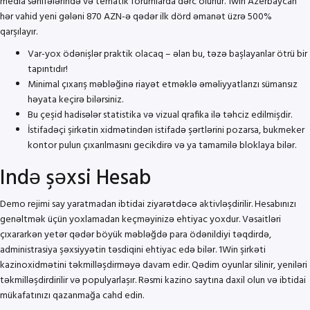
media səhifələrində və tematik forumlarda dərc olunur. 1win Azerbaycan
hər vahid yeni gələni 870 AZN-ə qədər ilk dörd əmanət üzrə 500%
qarşılayır.
Var-yox ödənişlər praktik olacaq – əlan bu, təzə başlayanlar ötrü bir
tapıntıdır!
Minimal çıxarış məbləğinə riayət etməklə əməliyyatlarızı sümansız
həyata keçirə bilərsiniz.
Bu çeşid hadisələr statistika və vizual qrafika ilə təhciz edilmişdir.
İstifadəçi şirkətin xidmətindən istifadə şərtlərini pozarsa, bukmeker
kontor pulun çıxarılmasını gecikdirə və ya tamamilə bloklaya bilər.
Ində şəxsi Hesab
Demo rejimi say yaratmadan ibtidai ziyarətdəcə aktivləşdirilir. Hesabınızı
genəltmək üçün yoxlamadan keçməyinizə ehtiyac yoxdur. Vəsaitləri
çıxararkən yetər qədər böyük məbləğdə para ödənildiyi təqdirdə,
administrasiya şəxsiyyətin təsdiqini ehtiyac edə bilər. 1Win şirkəti
kazinoxidmətini təkmilləşdirməyə davam edir. Qədim oyunlar silinir, yeniləri
təkmilləşdirdirilir və populyarlaşır. Rəsmi kazino saytına daxil olun və ibtidai
mükafatınızı qazanmağa cahd edin.