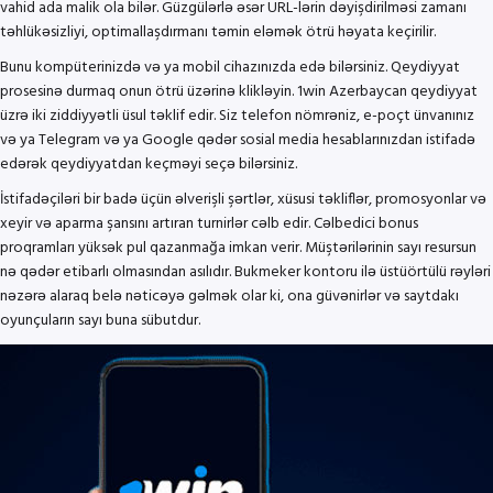
vahid ada malik ola bilər. Güzgülərlə əsər URL-lərin dəyişdirilməsi zamanı
təhlükəsizliyi, optimallaşdırmanı təmin eləmək ötrü həyata keçirilir.
Bunu kompüterinizdə və ya mobil cihazınızda edə bilərsiniz. Qeydiyyat
prosesinə durmaq onun ötrü üzərinə klikləyin. 1win Azerbaycan qeydiyyat
üzrə iki ziddiyyətli üsul təklif edir. Siz telefon nömrəniz, e-poçt ünvanınız
və ya Telegram və ya Google qədər sosial media hesablarınızdan istifadə
edərək qeydiyyatdan keçməyi seçə bilərsiniz.
İstifadəçiləri bir badə üçün əlverişli şərtlər, xüsusi təkliflər, promosyonlar və
xeyir və aparma şansını artıran turnirlər cəlb edir. Cəlbedici bonus
proqramları yüksək pul qazanmağa imkan verir. Müştərilərinin sayı resursun
nə qədər etibarlı olmasından asılıdır. Bukmeker kontoru ilə üstüörtülü rəyləri
nəzərə alaraq belə nəticəyə gəlmək olar ki, ona güvənirlər və saytdakı
oyunçuların sayı buna sübutdur.