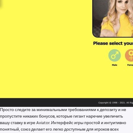
Просто следите за минимальными требованиями к депозиту и не
пропустите никаких бонусов, которые гигант наречие увеличить
вашу ставку в игре Aviator. Интерфейс игры простой и интуитивно
понятный, союз делает его легко доступным для игроков всех