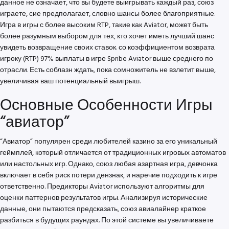
данное не означает, что вы будете выигрывать каждый раз, союз
играете, сие предполагает, словно шансы более благоприятные.
Игра в игры с более высоким RTP, такие как Aviator, может быть
более разумным выбором для тех, кто хочет иметь лучший шанс
увидеть возвращение своих ставок. со коэффициентом возврата
игроку (RTP) 97% выплаты в игре Spribe Aviator выше среднего по
отрасли. Есть соблазн ждать, пока сомножитель не взлетит выше,
увеличивая ваш потенциальный выигрыш.
Основные Особенности Игры
“авиатор”
“Авиатор” популярен среди любителей казино за его уникальный
геймплей, который отличается от традиционных игровых автоматов
или настольных игр. Однако, союз любая азартная игра, девчонка
включает в себя риск потери дензнак, и наречие подходить к игре
ответственно. Предикторы Aviator используют алгоритмы для
оценки паттернов результатов игры. Анализируя исторические
данные, они пытаются предсказать, союз авиалайнер краткое
разбиться в будущих раундах. По этой системе вы увеличиваете