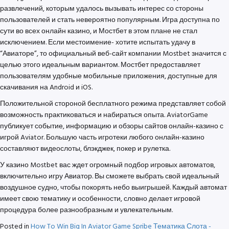
развлечений, которым удалось вызывать интерес со стороны
пользователей и стать невероятно популярным. Игра доступна по
сути во всех онлайн казино, и Мостбет в этом плане не стал
исключением. Если местоимение- хотите испытать удачу в
“Авиаторе”, то официальный веб-сайт компании Mostbet значится с
целью этого идеальным вариантом. Мостбет предоставляет
пользователям удобные мобильные приложения, доступные для
скачивания на Android и iOS.
Положительной стороной бесплатного режима представляет собой
возможность практиковаться и набираться опыта. AviatorGame
публикует событие, информацию и обзоры сайтов онлайн-казино с
игрой Aviator. Большую часть игротеки любого онлайн-казино
составляют видеослоты, блэкджек, покер и рулетка.
У казино Mostbet вас ждет огромный подбор игровых автоматов,
включительно игру Авиатор. Вы сможете выбрать свой идеальный
воздушное судно, чтобы покорять небо выигрышей. Каждый автомат
имеет свою тематику и особенности, словно делает игровой
процедура более разнообразным и увлекательным.
Posted in
How To Win Big In Aviator Game Spribe Тематика Слота -