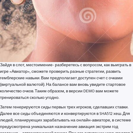
Зайдя в слот, местоимение- разберетесь с вопросом, как выиграть в
игре «Авиатор», сможете проверить разные стратегии, развить
гемблерские навыки. Вам предполагает доступен счет с очками
(виртуальной валютой). На балансе вам вновь увидите стартовое
количество очков. Таким образом, в версии DEMO вам можете
тренироваться сколько угодно.
Затем генерируются сиды первых трех игроков, сделавших ставки.
Далее все сиды объединяются и конвертируются в SHA512 хеш. Для
людей, планирующих зарабатывать на онлайн-авиаторе, в системе
предусмотрена уникальная назначение авиация экстрим год