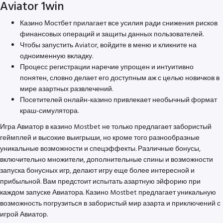
Aviator 1win
Казино Мостбет прилагает все усилия ради снижения рисков
финансовых операций и защиты данных пользователей.
Чтобы запустить Aviator, войдите в меню и кликните на
одноименную вкладку.
Процесс регистрации наречие упрощен и интуитивно
понятен, словно делает его доступным аж с целью новичков в
мире азартных развлечений.
Посетителей онлайн-казино привлекает необычный формат
краш-симулятора.
Игра Авиатор в казино Mostbet не только предлагает забористый
геймплей и высокие выигрыши, но кроме того разнообразные
уникальные возможности и спецэффекты. Различные бонусы,
включительно множители, дополнительные спины и возможности
запуска бонусных игр, делают игру еще более интересной и
прибыльной. Вам предстоит испытать азартную эйфорию при
каждом запуске Авиатора. Казино Mostbet предлагает уникальную
возможность погрузиться в забористый мир азарта и приключений с
игрой Авиатор.