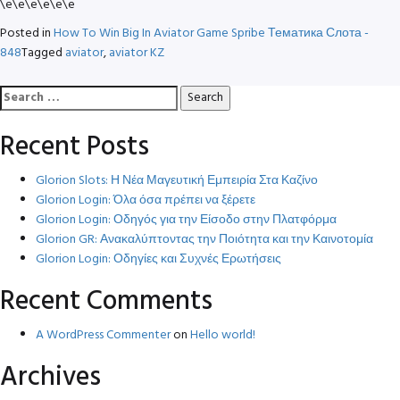
\e\e\e\e\e\e
Posted in
How To Win Big In Aviator Game Spribe Тематика Слота -
848
Tagged
aviator
,
aviator KZ
Search
for:
Recent Posts
Glorion Slots: Η Νέα Μαγευτική Εμπειρία Στα Καζίνο
Glorion Login: Όλα όσα πρέπει να ξέρετε
Glorion Login: Οδηγός για την Είσοδο στην Πλατφόρμα
Glorion GR: Ανακαλύπτοντας την Ποιότητα και την Καινοτομία
Glorion Login: Οδηγίες και Συχνές Ερωτήσεις
Recent Comments
A WordPress Commenter
on
Hello world!
Archives