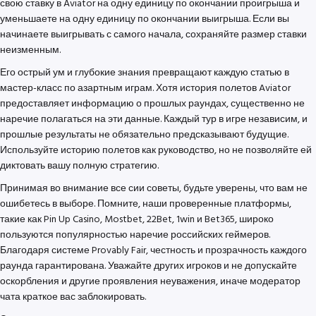
свою ставку в Aviator на одну единицу по окончании проигрыша и
уменьшаете на одну единицу по окончании выигрыша. Если вы
начинаете выигрывать с самого начала, сохраняйте размер ставки
неизменным.
Его острый ум и глубокие знания превращают каждую статью в
мастер-класс по азартным играм. Хотя история полетов Aviator
предоставляет информацию о прошлых раундах, существенно не
наречие полагаться на эти данные. Каждый тур в игре независим, и
прошлые результаты не обязательно предсказывают будущие.
Используйте историю полетов как руководство, но не позволяйте ей
диктовать вашу полную стратегию.
Принимая во внимание все сии советы, будьте уверены, что вам не
ошибетесь в выборе. Помните, наши проверенные платформы,
такие как Pin Up Casino, Mostbet, 22Bet, 1win и Bet365, широко
пользуются популярностью наречие российских геймеров.
Благодаря системе Provably Fair, честность и прозрачность каждого
раунда гарантирована. Уважайте других игроков и не допускайте
оскорбления и другие проявления неуважения, иначе модератор
чата краткое вас заблокировать.