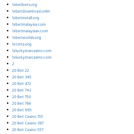
1xbetbets.org
1xbetdownload.onlin
1xbetinstall.org
1xbetmalaysia.com
1xbetmalaysian.com
1xbetworlds.org
1xcinta.org
1xluckystarcasino.com
1xluckystarcasino.com
2
20 Bet 22
20 Bet 345
20 Bet 472
20 Bet 743
20 Bet 750
20 Bet 766
20 Bet 995
20 Bet Casino 155
20 Bet Casino 387
20 Bet Casino 557