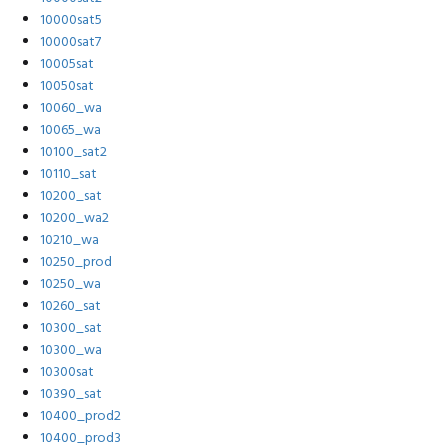
10000sat5
10000sat7
10005sat
10050sat
10060_wa
10065_wa
10100_sat2
10110_sat
10200_sat
10200_wa2
10210_wa
10250_prod
10250_wa
10260_sat
10300_sat
10300_wa
10300sat
10390_sat
10400_prod2
10400_prod3