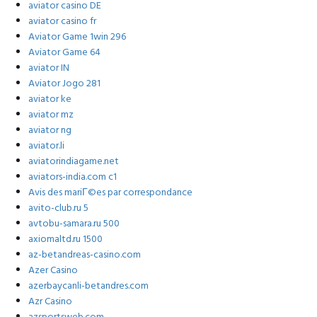
aviator casino DE
aviator casino fr
Aviator Game 1win 296
Aviator Game 64
aviator IN
Aviator Jogo 281
aviator ke
aviator mz
aviator ng
aviator.li
aviatorindiagame.net
aviators-india.com c1
Avis des mariГ©es par correspondance
avito-club.ru 5
avtobu-samara.ru 500
axiomaltd.ru 1500
az-betandreas-casino.com
Azer Casino
azerbaycanli-betandres.com
Azr Casino