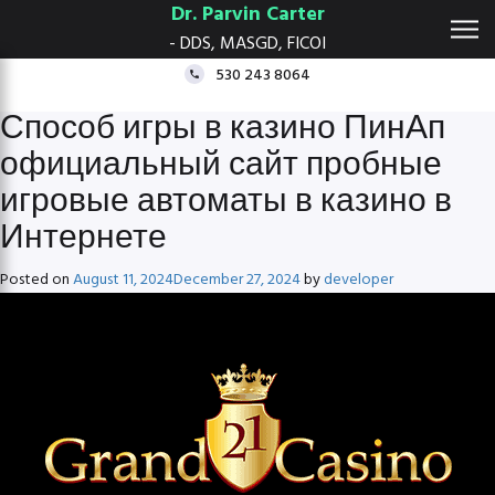
Dr. Parvin Carter
- DDS, MASGD, FICOI
530 243 8064
Способ игры в казино ПинАп
официальный сайт пробные
игровые автоматы в казино в
Интернете
Posted on
August 11, 2024
December 27, 2024
by
developer