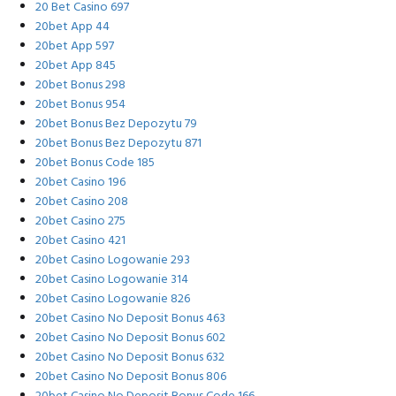
20 Bet Casino 697
20bet App 44
20bet App 597
20bet App 845
20bet Bonus 298
20bet Bonus 954
20bet Bonus Bez Depozytu 79
20bet Bonus Bez Depozytu 871
20bet Bonus Code 185
20bet Casino 196
20bet Casino 208
20bet Casino 275
20bet Casino 421
20bet Casino Logowanie 293
20bet Casino Logowanie 314
20bet Casino Logowanie 826
20bet Casino No Deposit Bonus 463
20bet Casino No Deposit Bonus 602
20bet Casino No Deposit Bonus 632
20bet Casino No Deposit Bonus 806