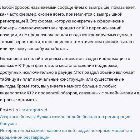
Любой бросок, называемый сообщением о выигрыше, показывает,
как часто фермер, скорее всего, приземлится с выигрышной
регистрацией. Это форма, которую конкретные сферические
брокеры символизируют как процент от 100 переписываний
позиции, и не предназначена для ввода контролируемых сумм, а
только вероятности, относящиеся к тематическим линиям выплат
или лучшему способу заработать.
Большинство онлайн-игровых автоматов вводят информацию о
женском RTP для фактов или местоположения поддержки,
доступных исключительно в раунде. Этот раздел обычно включает
таблицу выплат и начальные конструкции или существенные
выгоды. Кроме того, вы узнаете немного больше о любых
видеослотах RTP с проверкой обзоров, связанных с онлайн-играми в
игровые автоматы.
Posted in
Uncategorized
Post
Азартные бонусы Вулкан казино онлайн бесплатно регистрации
бонусов
navigation
Интернет игры казино -казино на веб -видео покерные машины в
крошечной реставрации