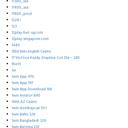
11380_wa
11400_wa
11800_prod
1224 i
123
12play-bet-sg.com
12play-singapore.com
1440
1650 links English Casino
17 Slottica Każdy Znajdzie Coś Dla – 285
1bet5
1w
1win App 470
1win App 767
1win App Download 166
1win Aviator 840
1Win AZ Casino
1win Azerbaycan 553
1win Bahis 326
1win Bangladesh 320
1win Betting 210