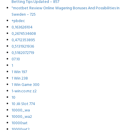
Betting Tips Updated – 857
"mostbet Review Online Wagering Bonuses And Possibilities In
Sweden – 725
+pbdec
0,163626104
0,2674534608
0,4712353895
0,5131921936
0,5182072719
07.10
1
1 Win 197
1 Win 238
1 Win Game 300
1-win.co.mz z2
10
10 Jili Slot 774
10000_wa
10000_wa2
10000sat
10000sat2