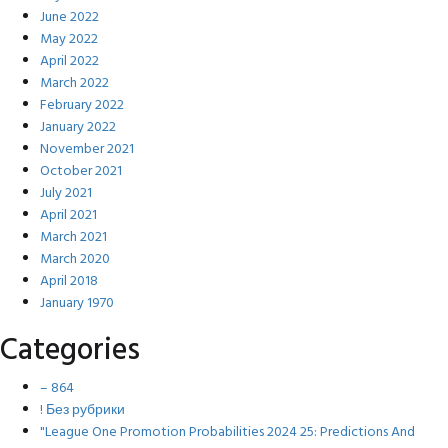
June 2022
May 2022
April 2022
March 2022
February 2022
January 2022
November 2021
October 2021
July 2021
April 2021
March 2021
March 2020
April 2018
January 1970
Categories
– 864
! Без рубрики
"League One Promotion Probabilities 2024 25: Predictions And