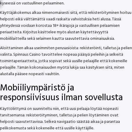
kyseessä on vastuullinen pelaaminen.
Käyttäjäkokemus alkaa nimenomaisesti siitä, että rekisteröityminen hoituu
helposti eikä välttämättä vaadi raskaita vahvistuksia heti alussa. Tässä
yhteydessä voidaan korostaa 18+ ikärajoja ja vastuullisen pelaamisen
periaatteita. Kirjoitus käsittelee myös alustan käytettävyyttä
mobiililaitteilla sekä selaimen kautta saavutettavia ominaisuuksia.
Aloittaminen alkaa useimmiten perusasioista: rekisteröinti, talletus ja pelien
valinta. Spinnaus Casino tavoittelee nopeaa pääsyä peleihin ja selkeitä
toimintaperiaatteita, jotka sopivat sekä uusille pelaajille että kokeneille
pelaajille. Tämän kokonaisuuden myötä lukija saa käsityksen siitä, miten
alustalla pääsee nopeasti vauhtiin.
Mobiiliympäristö ja
responsiivisuus ilman sovellusta
Käyttöliittymä on suunniteltu niin, että uusi pelaaja löytää nopeasti
tarvitsemansa: rekisteröityminen, talletus ja pelien löytäminen ovat
helposti saavutettavissa. Selkeä navigaatio säästää aikaa ja parantaa
pelikokemusta sekä kokeneille että uusille käyttäjille.