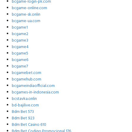
bcgame-login-pk.com
bcgame-online.com
bcgame-sk.onlin
bcgame-ua.com
bcgame1
bcgame2
bcgame3
bcgame4
bcgame5
bcgame6
bcgame7
bcgamebet.com
bcgamehub.com
bcgameindiaofficial.com
bcgames-in-indonesia.com
bcstavka.onlin
bd-bajilive.com
Bdm Bet 573
Bdm Bet 923
Bdm Bet Casino 610
Bdm Bet Codigo Promocional 176