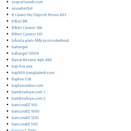
azsportsweb.com
azurebetbd
B Casino No Deposit Bonus 803
b1bet BR
B1bet Cassino 166
B1bet Cassino 541
bÃ¤sta plats fÃ¶r postorderbrud
bahsegel
bahsegel 13004
Baixar Betano Apk 486
baji-live.asia
baji999-bangladesh.com
Bajilive 538
bajiliveonline.com
bambturkiye.com 1
bambturkiye.com 2
bancorallZ 100
bancorallZ 1000
bancorallZ 1250
bancorallZ 500
bancorZ 2500