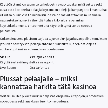
Käyttöliittymä on suunniteltu helposti navigoitavaksi, mikä auttaa sekä
uusia että kokeneita pelaajia löytämään pelejä ja kampanjoita ilman turhaa
etsintää. Suurin osa toiminnallisuudesta on saavutettavissa muutamalla
napsautuksella, mikä vähentää turhaa klikkailua ja parantaa
käyttökokemusta. Yhteenvetona käyttöliittymä tukee nopeaa
pelaamista.
Kokonaisuutena platform tarjoaa sujuvan alun ja jatkuvan pelikokemuksen:
jatkuvat päivitykset, pelaajalähtöinen suunnittelu ja selkeät ohjeet
auttavat pitämään kokemuksen positiivisena.
Sisällö
Yksityiskohdat
Käyttäjäystävällisyys
Selkeä navigointi
Live-kasino
Osa tarjontaa
Plussat pelaajalle – miksi
kannattaa harkita tätä kasinoa
Vertailu muihin pikakasinoihin paljastaa eroja maksutapojen ja prosessien
nopeudessa sekä asiakkaan tuen toimivuudessa.