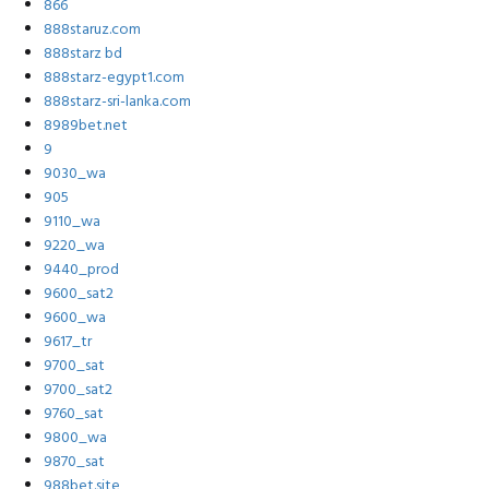
866
888staruz.com
888starz bd
888starz-egypt1.com
888starz-sri-lanka.com
8989bet.net
9
9030_wa
905
9110_wa
9220_wa
9440_prod
9600_sat2
9600_wa
9617_tr
9700_sat
9700_sat2
9760_sat
9800_wa
9870_sat
988bet.site