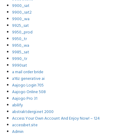
9900_sat
9900_sat2
9900_wa
9925_sat
9950_prod
9950_tr
9950_wa
9985_sat
9990_tr
9990sat
a mail order bride
a16z generative ai
Aajogo Login 705
Aajogo Online 508
Aajogo Pro 31
abilify
abstraktdergi.net 2000
Access Your Own Account And Enjoy Now! – 124
accessbet.site
Admin