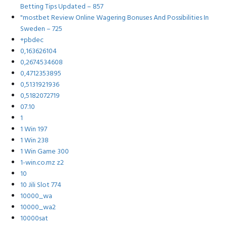
Betting Tips Updated – 857
"mostbet Review Online Wagering Bonuses And Possibilities In
Sweden – 725
+pbdec
0,163626104
0,2674534608
0,4712353895
0,5131921936
0,5182072719
07.10
1
1 Win 197
1 Win 238
1 Win Game 300
1-win.co.mz z2
10
10 Jili Slot 774
10000_wa
10000_wa2
10000sat