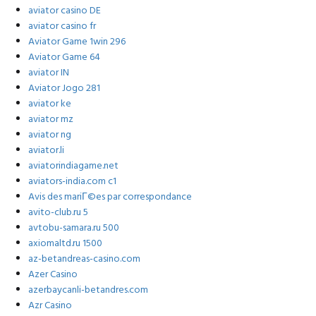
aviator casino DE
aviator casino fr
Aviator Game 1win 296
Aviator Game 64
aviator IN
Aviator Jogo 281
aviator ke
aviator mz
aviator ng
aviator.li
aviatorindiagame.net
aviators-india.com c1
Avis des mariГ©es par correspondance
avito-club.ru 5
avtobu-samara.ru 500
axiomaltd.ru 1500
az-betandreas-casino.com
Azer Casino
azerbaycanli-betandres.com
Azr Casino