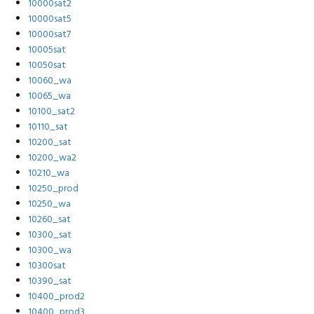
10000sat2
10000sat5
10000sat7
10005sat
10050sat
10060_wa
10065_wa
10100_sat2
10110_sat
10200_sat
10200_wa2
10210_wa
10250_prod
10250_wa
10260_sat
10300_sat
10300_wa
10300sat
10390_sat
10400_prod2
10400_prod3