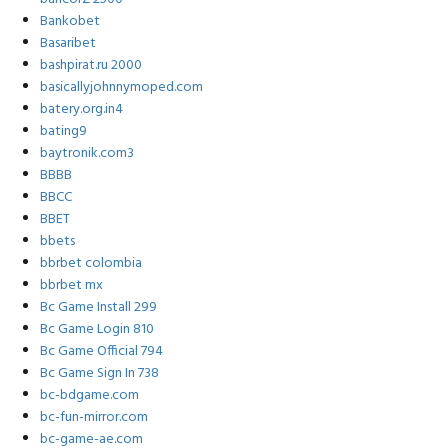
Bankobet
Basaribet
bashpirat.ru 2000
basicallyjohnnymoped.com
batery.org.in4
bating9
baytronik.com3
BBBB
BBCC
BBET
bbets
bbrbet colombia
bbrbet mx
Bc Game Install 299
Bc Game Login 810
Bc Game Official 794
Bc Game Sign In 738
bc-bdgame.com
bc-fun-mirror.com
bc-game-ae.com