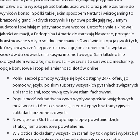
umożliwia ona wysoką jakość batalii, uczciwość oraz pełne zaufanie do
wyników konsol. Spółki takie jakim sposobem NetEnt i Microgaming to
branżowi giganci, których rozrywki kasynowe podlegają regularnym
audytom i spełniają międzynarodowe wzorce. Betsoft słynie z kinowej
jakości animacji, a Endorphina i Amatic dostarczają klasyczne, porządnie
konstruowane sloty o solidnej mechanice. Owo świetna opcja gwoli tych,
którzy chcą wcześniej przetestować grę bez konieczności wpłacania
środków do odwiedzenia kasyna internetowego. Sam kilkukrotnie
skorzystałem wraz z tej możliwości – zezwala to sprawdzić mechanikę,
opcje bonusowe i stopień zmienności slotów online.
Polski zespół pomocy wydaje się być dostępny 24/7, oferując
pomoc w języku polskim tuż przy wszystkich pytaniach związanych
z płatnościami, rozgrywką czy kwestiami fachowymi.
Popularność zakładów na żywo wypływa spośród wyjątkowych
możliwości, które to stwarzają, niedostępnych w tradycyjnych
zakładach przedmeczowych.
Nowicjuszom Slottica proponuje ciepłe powitanie dzięki
atrakcyjnemu bonusowi powitalnemu.
W Slottica dokładamy wszystkich starań, by tok wpłat i wypłat był