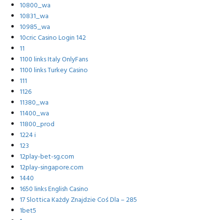
10800_wa
10831_wa
10985_wa
10cric Casino Login 142
11
1100 links Italy OnlyFans
1100 links Turkey Casino
111
1126
11380_wa
11400_wa
11800_prod
1224 i
123
12play-bet-sg.com
12play-singapore.com
1440
1650 links English Casino
17 Slottica Każdy Znajdzie Coś Dla – 285
1bet5