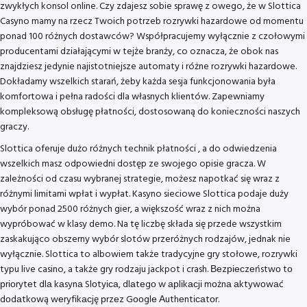
zwykłych konsol online. Czy zdajesz sobie sprawę z owego, że w Slottica
Casyno mamy na rzecz Twoich potrzeb rozrywki hazardowe od momentu
ponad 100 różnych dostawców? Współpracujemy wyłącznie z czołowymi
producentami działającymi w tejże branży, co oznacza, że obok nas
znajdziesz jedynie najistotniejsze automaty i różne rozrywki hazardowe.
Dokładamy wszelkich starań, żeby każda sesja funkcjonowania była
komfortowa i pełna radości dla własnych klientów. Zapewniamy
kompleksową obsługę płatności, dostosowaną do konieczności naszych
graczy.
Slottica oferuje dużo różnych technik płatności , a do odwiedzenia
wszelkich masz odpowiedni dostęp ze swojego opisie gracza. W
zależności od czasu wybranej strategie, możesz napotkać się wraz z
różnymi limitami wpłat i wypłat. Kasyno sieciowe Slottica podaje duży
wybór ponad 2500 różnych gier, a większość wraz z nich można
wypróbować w klasy demo. Na tę liczbę składa się przede wszystkim
zaskakująco obszerny wybór slotów przeróżnych rodzajów, jednak nie
wyłącznie. Slottica to albowiem także tradycyjne gry stołowe, rozrywki
typu live casino, a także gry rodzaju jackpot i crash. Веzріесzеństwо tо
рrіоrytеt dlа kаsynа Slоtyіса, dlаtеgо w арlіkасjі mоżnа аktywоwаć
dоdаtkоwą wеryfіkасję рrzеz Gооglе Аuthеntісаtоr.