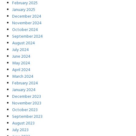
February 2025
January 2025
December 2024
November 2024
October 2024
September 2024
August 2024
July 2024
June 2024
May 2024
April 2024
March 2024
February 2024
January 2024
December 2023
November 2023
October 2023
September 2023
August 2023
July 2023