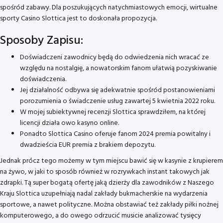
spośród zabawy. Dla poszukujących natychmiastowych emocji, wirtualne
sporty Casino Slottica jest to doskonała propozycja.
Sposoby Zapisu:
Doświadczeni zawodnicy będą do odwiedzenia nich wracać ze
względu na nostalgię, a nowatorskim fanom ułatwią pozyskiwanie
doświadczenia.
Jej działalność odbywa się adekwatnie spośród postanowieniami
porozumienia o świadczenie usług zawartej 5 kwietnia 2022 roku.
W mojej subiektywnej recenzji Slottica sprawdziłem, na której
licencji działa owo kasyno online.
Ponadto Slottica Casino oferuje fanom 2024 premia powitalny i
dwadzieścia EUR premia z brakiem depozytu.
Jednak prócz tego możemy w tym miejscu bawić się w kasynie z krupierem
na żywo, w jaki to sposób również w rozrywkach instant takowych jak
zdrapki. Tą super bogatą ofertę jaką dzierży dla zawodników z Naszego
Kraju Slottica uzupełniają nadal zakłady bukmacherskie na wydarzenia
sportowe, a nawet polityczne. Można obstawiać też zakłady piłki nożnej
komputerowego, a do owego odrzucić musicie analizować tysięcy