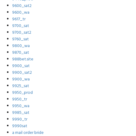
9600_sat2
9600_wa
9617_tr
9700_sat
9700_sat2
9760_sat
9800_wa
9870_sat
988bet.site
9900_sat
9900_sat2
9900_wa
9925_sat
9950_prod
9950_tr
9950_wa
9985_sat
9990_tr
9990sat
a mail order bride