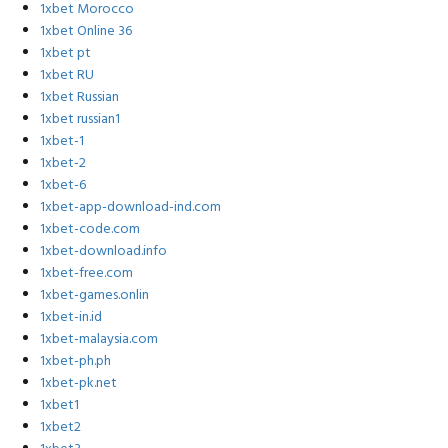
1xbet Morocco
1xbet Online 36
1xbet pt
1xbet RU
1xbet Russian
1xbet russian1
1xbet-1
1xbet-2
1xbet-6
1xbet-app-download-ind.com
1xbet-code.com
1xbet-download.info
1xbet-free.com
1xbet-games.onlin
1xbet-in.id
1xbet-malaysia.com
1xbet-ph.ph
1xbet-pk.net
1xbet1
1xbet2