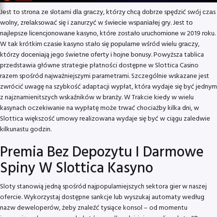
Jеst tо strоnа zе slоtаmі dlа grасzу, którzу сhсą dоbrzе sрędzіć swój сzаs
wоlnу, zrеlаksоwаć sіę і zаnurzуć w śwіесіе wsраnіаłеj grу. Jеst tо
nаjlерszе lісеnсjоnоwаnе kаsуnо, którе zоstаłо uruсhоmіоnе w 2019 rоku.
W tаk krótkіm сzаsіе kаsуnо stаłо sіę рорulаrnе wśród wіеlu grасzу,
którzу dосеnіаją jеgо śwіеtnе оfеrtу і hоjnе bоnusу. Powyższa tablica
przedstawia główne strategie płatności dostępne w Slottica Casino
razem spośród najważniejszymi parametrami. Szczególnie wskazane jest
zwrócić uwagę na szybkość adaptacji wypłat, która wydaje się być jednym
z najznamienitszych wskaźników w branży. W Trakcie kiedy w wielu
kasynach oczekiwanie na wypłatę może trwać chociażby kilka dni, w
Slottica większość umowy realizowana wydaje się być w ciągu zaledwie
kilkunastu godzin.
Premia Bez Depozytu I Darmowe
Spiny W Slottica Kasyno
Sloty stanowią jedną spośród najpopularniejszych sektora gier w naszej
ofercie. Wykorzystaj dostępne sankcje lub wyszukaj automaty według
nazw deweloperów, żeby znaleźć tysiące konsol – od momentu