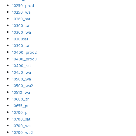
10250_prod
10250_wa
10260_sat
10300_sat
10300_wa
10300sat
10390_sat
10400_prod2
10400_prod3
10400_sat
10450_wa
10500_wa
10500_wa2
10510_wa
10600_tr
10655_pr
10700_pr
10700_sat
10700_wa
10700_wa2