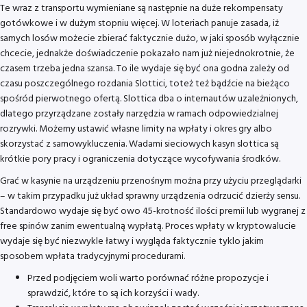
Te wraz z transportu wymieniane są następnie na duże rekompensaty
gotówkowe i w dużym stopniu więcej. W loteriach panuje zasada, iż
samych losów możecie zbierać faktycznie dużo, w jaki sposób wyłącznie
chcecie, jednakże doświadczenie pokazało nam już niejednokrotnie, że
czasem trzeba jedna szansa. To ile wydaje się być ona godna zależy od
czasu poszczególnego rozdania Slottici, toteż też bądźcie na bieżąco
spośród pierwotnego ofertą. Slottica dba o internautów uzależnionych,
dlatego przyrządzane zostały narzędzia w ramach odpowiedzialnej
rozrywki. Możemy ustawić własne limity na wpłaty i okres gry albo
skorzystać z samowykluczenia. Wadami sieciowych kasyn slottica są
krótkie pory pracy i ograniczenia dotyczące wycofywania środków.
Grać w kasynie na urządzeniu przenośnym można przy użyciu przeglądarki
– w takim przypadku już układ sprawny urządzenia odrzucić dzierży sensu.
Standardowo wydaje się być owo 45-krotność ilości premii lub wygranej z
free spinów zanim ewentualną wypłatą. Proces wpłaty w kryptowalucie
wydaje się być niezwykle łatwy i wygląda faktycznie tyklo jakim
sposobem wpłata tradycyjnymi procedurami.
Przed podjęciem woli warto porównać różne propozycje i
sprawdzić, które to są ich korzyści i wady.