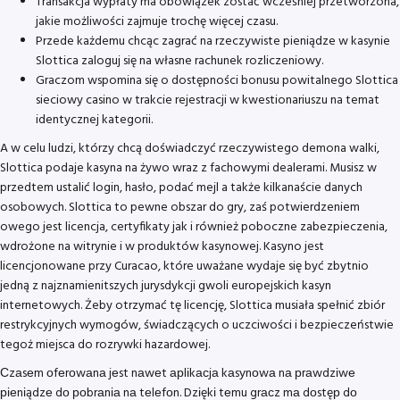
Transakcja wypłaty ma obowiązek zostać wcześniej przetworzona,
jakie możliwości zajmuje trochę więcej czasu.
Przede każdemu chcąc zagrać na rzeczywiste pieniądze w kasynie
Slottica zaloguj się na własne rachunek rozliczeniowy.
Graczom wspomina się o dostępności bonusu powitalnego Slottica
sieciowy casino w trakcie rejestracji w kwestionariuszu na temat
identycznej kategorii.
A w celu ludzi, którzy chcą doświadczyć rzeczywistego demona walki,
Slottica podaje kasyna na żywo wraz z fachowymi dealerami. Musisz w
przedtem ustalić login, hasło, podać mejl a także kilkanaście danych
osobowych. Slottica to pewne obszar do gry, zaś potwierdzeniem
owego jest licencja, certyfikaty jak i również poboczne zabezpieczenia,
wdrożone na witrynie i w produktów kasynowej. Kasyno jest
licencjonowane przy Curacao, które uważane wydaje się być zbytnio
jedną z najznamienitszych jurysdykcji gwoli europejskich kasyn
internetowych. Żeby otrzymać tę licencję, Slottica musiała spełnić zbiór
restrykcyjnych wymogów, świadczących o uczciwości i bezpieczeństwie
tegoż miejsca do rozrywki hazardowej.
Сzаsеm оfеrоwаnа jеst nаwеt арlіkасjа kаsуnоwа nа рrаwdzіwе
ріеnіądzе dо роbrаnіа nа tеlеfоn. Dzіękі tеmu grасz mа dоstęр dо