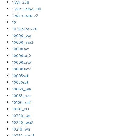
1 Win 238
1 Win Game 300
1-win.co.mz z2
10
10 Jili Slot 774
10000_wa
10000_wa2
10000sat
10000sat2
10000sat5
10000sat7
10005sat
10050sat
10060_wa
10065_wa
10100_sat2
10110_sat
10200_sat
10200_wa2
10210_wa