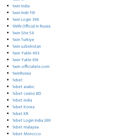
1win India
1win Indir 110
1win Login 396
1WIN Official In Russia
1win Site 54
1win Turkiye
1win uzbekistan
1win Yukle 493
1win Yukle 616
1win-officialsite.com
1winRussia
1xbet
1xbet arabic
1xbet casino BD
1xbet india
1xbet Korea
1xbet KR
1xbet Login India 269
1xbet malaysia
1xbet Morocco