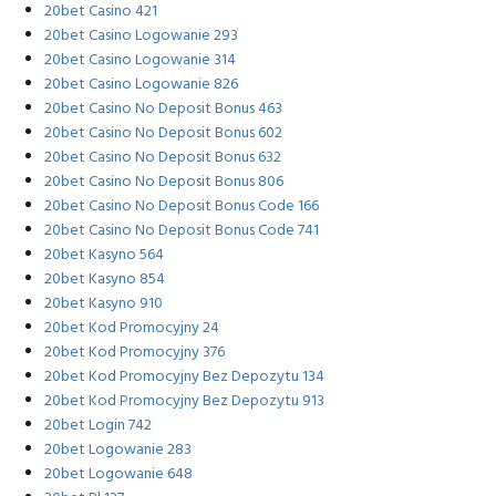
20bet Casino 421
20bet Casino Logowanie 293
20bet Casino Logowanie 314
20bet Casino Logowanie 826
20bet Casino No Deposit Bonus 463
20bet Casino No Deposit Bonus 602
20bet Casino No Deposit Bonus 632
20bet Casino No Deposit Bonus 806
20bet Casino No Deposit Bonus Code 166
20bet Casino No Deposit Bonus Code 741
20bet Kasyno 564
20bet Kasyno 854
20bet Kasyno 910
20bet Kod Promocyjny 24
20bet Kod Promocyjny 376
20bet Kod Promocyjny Bez Depozytu 134
20bet Kod Promocyjny Bez Depozytu 913
20bet Login 742
20bet Logowanie 283
20bet Logowanie 648