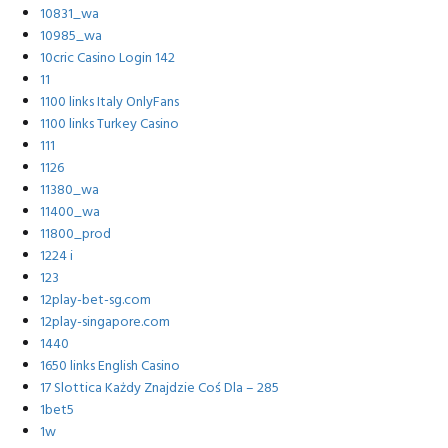
10831_wa
10985_wa
10cric Casino Login 142
11
1100 links Italy OnlyFans
1100 links Turkey Casino
111
1126
11380_wa
11400_wa
11800_prod
1224 i
123
12play-bet-sg.com
12play-singapore.com
1440
1650 links English Casino
17 Slottica Każdy Znajdzie Coś Dla – 285
1bet5
1w