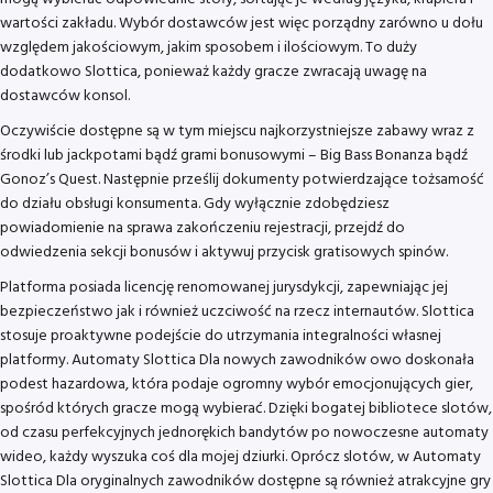
wartości zakładu. Wybór dostawców jest więc porządny zarówno u dołu
względem jakościowym, jakim sposobem i ilościowym. To duży
dodatkowo Slottica, ponieważ każdy gracze zwracają uwagę na
dostawców konsol.
Oczywiście dostępne są w tym miejscu najkorzystniejsze zabawy wraz z
środki lub jackpotami bądź grami bonusowymi – Big Bass Bonanza bądź
Gonoz’s Quest. Następnie prześlij dokumenty potwierdzające tożsamość
do działu obsługi konsumenta. Gdy wyłącznie zdobędziesz
powiadomienie na sprawa zakończeniu rejestracji, przejdź do
odwiedzenia sekcji bonusów i aktywuj przycisk gratisowych spinów.
Platforma posiada licencję renomowanej jurysdykcji, zapewniając jej
bezpieczeństwo jak i również uczciwość na rzecz internautów. Slottica
stosuje proaktywne podejście do utrzymania integralności własnej
platformy. Automaty Slottica Dla nowych zawodników owo doskonała
podest hazardowa, która podaje ogromny wybór emocjonujących gier,
spośród których gracze mogą wybierać. Dzięki bogatej bibliotece slotów,
od czasu perfekcyjnych jednorękich bandytów po nowoczesne automaty
wideo, każdy wyszuka coś dla mojej dziurki. Oprócz slotów, w Automaty
Slottica Dla oryginalnych zawodników dostępne są również atrakcyjne gry