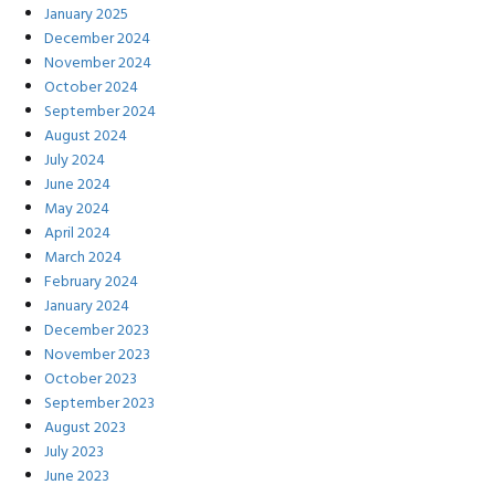
January 2025
December 2024
November 2024
October 2024
September 2024
August 2024
July 2024
June 2024
May 2024
April 2024
March 2024
February 2024
January 2024
December 2023
November 2023
October 2023
September 2023
August 2023
July 2023
June 2023