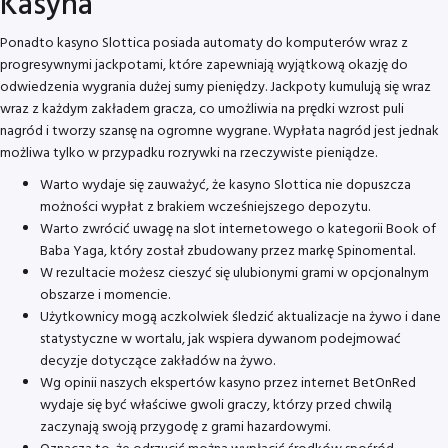
Kasyna
Ponadto kasyno Slottica posiada automaty do komputerów wraz z
progresywnymi jackpotami, które zapewniają wyjątkową okazję do
odwiedzenia wygrania dużej sumy pieniędzy. Jackpoty kumulują się wraz
wraz z każdym zakładem gracza, co umożliwia na prędki wzrost puli
nagród i tworzy szansę na ogromne wygrane. Wypłata nagród jest jednak
możliwa tylko w przypadku rozrywki na rzeczywiste pieniądze.
Warto wydaje się zauważyć, że kasyno Slottica nie dopuszcza
możności wypłat z brakiem wcześniejszego depozytu.
Warto zwrócić uwagę na slot internetowego o kategorii Book of
Baba Yaga, który został zbudowany przez markę Spinomental.
W rezultacie możesz cieszyć się ulubionymi grami w opcjonalnym
obszarze i momencie.
Użytkownicy mogą aczkolwiek śledzić aktualizacje na żywo i dane
statystyczne w wortalu, jak wspiera dywanom podejmować
decyzje dotyczące zakładów na żywo.
Wg opinii naszych ekspertów kasyno przez internet BetOnRed
wydaje się być właściwe gwoli graczy, którzy przed chwilą
zaczynają swoją przygodę z grami hazardowymi.