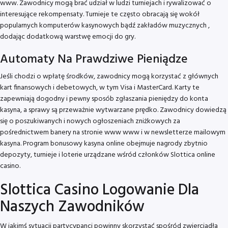
www. Zawodnicy mogą brać udział w ludzi turniejach i rywalizować o
interesujące rekompensaty. Turnieje te często obracają się wokół
popularnych komputerów kasynowych bądź zakładów muzycznych ,
dodając dodatkową warstwę emocji do gry.
Automaty Na Prawdziwe Pieniądze
Jeśli chodzi o wpłatę środków, zawodnicy mogą korzystać z głównych
kart finansowych i debetowych, w tym Visa i MasterCard. Karty te
zapewniają dogodny i pewny sposób zgłaszania pieniędzy do konta
kasyna, a sprawy są przeważnie wytwarzane prędko. Zawodnicy dowiedzą
się o poszukiwanych i nowych ogłoszeniach zniżkowych za
pośrednictwem banery na stronie www www i w newsletterze mailowym
kasyna. Program bonusowy kasyna online obejmuje nagrody zbytnio
depozyty, turnieje i loterie urządzane wśród członków Slottica online
casino.
Slottica Casino Logowanie Dla
Naszych Zawodników
W jakimś sytuacji partycypanci powinny skorzystać spośród zwierciadła