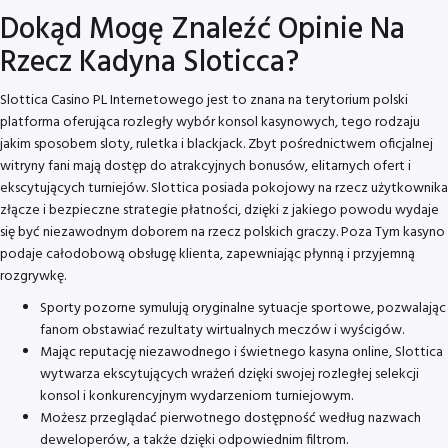
Dokąd Mogę Znaleźć Opinie Na
Rzecz Kadyna Sloticca?
Slottica Casino PL Internetowego jest to znana na terytorium polski
platforma oferująca rozległy wybór konsol kasynowych, tego rodzaju
jakim sposobem sloty, ruletka i blackjack. Zbyt pośrednictwem oficjalnej
witryny fani mają dostęp do atrakcyjnych bonusów, elitarnych ofert i
ekscytujących turniejów. Slottica posiada pokojowy na rzecz użytkownika
złącze i bezpieczne strategie płatności, dzięki z jakiego powodu wydaje
się być niezawodnym doborem na rzecz polskich graczy. Poza Tym kasyno
podaje całodobową obsługę klienta, zapewniając płynną i przyjemną
rozgrywkę.
Sporty pozorne symulują oryginalne sytuacje sportowe, pozwalając
fanom obstawiać rezultaty wirtualnych meczów i wyścigów.
Mając reputację niezawodnego i świetnego kasyna online, Slottica
wytwarza ekscytujących wrażeń dzięki swojej rozległej selekcji
konsol i konkurencyjnym wydarzeniom turniejowym.
Możesz przeglądać pierwotnego dostępność według nazwach
deweloperów, a także dzięki odpowiednim filtrom.