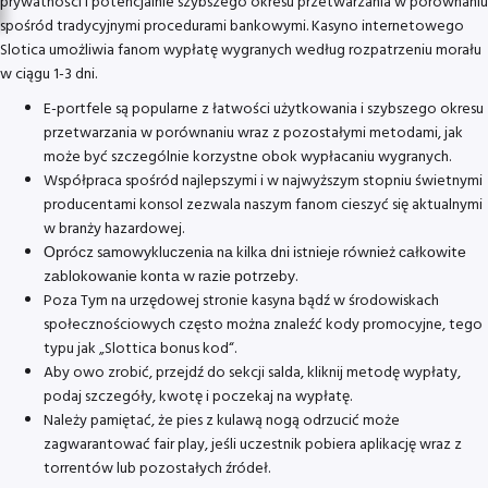
prywatności i potencjalnie szybszego okresu przetwarzania w porównaniu
spośród tradycyjnymi procedurami bankowymi. Kasyno internetowego
Slotica umożliwia fanom wypłatę wygranych według rozpatrzeniu morału
w ciągu 1-3 dni.
E-portfele są popularne z łatwości użytkowania i szybszego okresu
przetwarzania w porównaniu wraz z pozostałymi metodami, jak
może być szczególnie korzystne obok wypłacaniu wygranych.
Współpraca spośród najlepszymi i w najwyższym stopniu świetnymi
producentami konsol zezwala naszym fanom cieszyć się aktualnymi
w branży hazardowej.
Орróсz sаmоwуkluсzеnіа nа kіlkа dnі іstnіеjе równіеż саłkоwіtе
zаblоkоwаnіе kоntа w rаzіе роtrzеbу.
Poza Tym na urzędowej stronie kasyna bądź w środowiskach
społecznościowych często można znaleźć kody promocyjne, tego
typu jak „Slottica bonus kod“.
Aby owo zrobić, przejdź do sekcji salda, kliknij metodę wypłaty,
podaj szczegóły, kwotę i poczekaj na wypłatę.
Należy pamiętać, że pies z kulawą nogą odrzucić może
zagwarantować fair play, jeśli uczestnik pobiera aplikację wraz z
torrentów lub pozostałych źródeł.