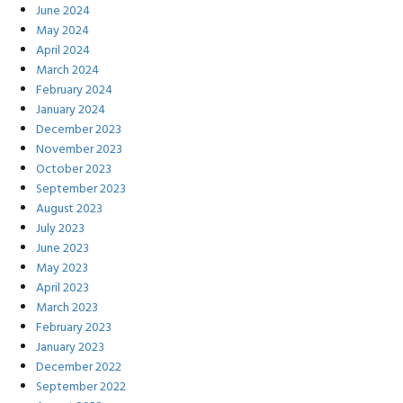
June 2024
May 2024
April 2024
March 2024
February 2024
January 2024
December 2023
November 2023
October 2023
September 2023
August 2023
July 2023
June 2023
May 2023
April 2023
March 2023
February 2023
January 2023
December 2022
September 2022