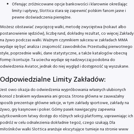
Oferując zróżnicowane opcje bankowości i klarownie określając
limity i upływy, Slottica stara się zapewnić polskim fanom jasne i
pewne doświadczenia pieniężne.
Możesz obstawiać zwycięzcę walki, metodę zwycięstwa (nokaut albo
postanowienie sędziów), liczbę rund, dokładny rezultat, co więcej Zakłady
na żywo podczas walki. Ważnym czynnikiem sukcesu w zakładach MMA
wydaje się być analiza i znajomość zawodników. Przestudiuj pierwotnego
style, poprzednie walki, dane statystyczne, a także katalogów obecną
formę i kontuzje. Ta uciecha wydaje się nadzwyczaj podobna do
odwiedzenia Aviator, jednak do niej wygląd i dostępność są wyszukane.
Odpowiedzialne Limity Zakładów:
Jest owo okazja do odwiedzenia wypróbowania własnych ulubionych
konsol z brakiem wydawania ani grosza. Strona główna w zauważalny
sposób prezentuje główne sekcje, w tym zakłady sportowe, zakłady na
żywo, gry kasynowe i poker. Górny pasek nawigacyjny zapewnia
użytkownikom łatwy dostęp do różnych sekcji platformy, usprawniając ich
podróż w celu odnalezienia dokładnie tegoż, czego szukają. Dla
miłośników walki Slottica aranżuje ekscytujące turnieje na stronie www