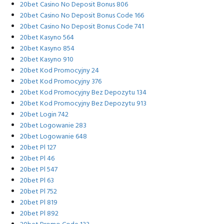
20bet Casino No Deposit Bonus 806
20bet Casino No Deposit Bonus Code 166
20bet Casino No Deposit Bonus Code 741
20bet Kasyno 564
20bet Kasyno 854
20bet Kasyno 910
20bet Kod Promocyjny 24
20bet Kod Promocyjny 376
20bet Kod Promocyjny Bez Depozytu 134
20bet Kod Promocyjny Bez Depozytu 913
20bet Login 742
20bet Logowanie 283
20bet Logowanie 648
20bet Pl 127
20bet Pl 46
20bet Pl 547
20bet Pl 63
20bet Pl 752
20bet Pl 819
20bet Pl 892