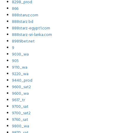
8298_prod
866
888staruz.com
888starz bd
888starz-egypt1.com
888starz-sri-lanka.com
8989bet.net
9
9030_wa
905
9110_wa
9220_wa
9440_prod
9600_sat2
9600_wa
9617_tr
9700_sat
9700_sat2
9760_sat
9800_wa
9870_sat