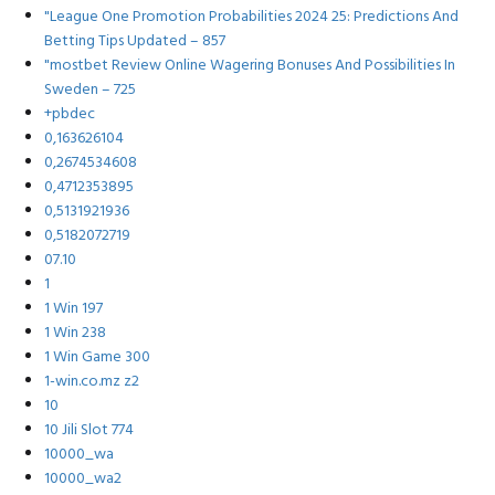
"League One Promotion Probabilities 2024 25: Predictions And
Betting Tips Updated – 857
"mostbet Review Online Wagering Bonuses And Possibilities In
Sweden – 725
+pbdec
0,163626104
0,2674534608
0,4712353895
0,5131921936
0,5182072719
07.10
1
1 Win 197
1 Win 238
1 Win Game 300
1-win.co.mz z2
10
10 Jili Slot 774
10000_wa
10000_wa2