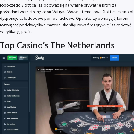
roboczego Slottica i zalogować się na własne prywatne profil za
pośrednictwem stronę kopii. Witryna Www internetowa Slottica casino pl
dysponuje całodobowe pomoc fachowe. Operatorzy pomagają fanom
rozwiązać podchwytliwe materie, skonfigurować rozgrywkę i zakończyć
weryfikację profilu.
Top Casino’s The Netherlands