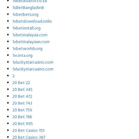
1xbetaviator.co.za
1xBetBangladesh
1xbetbets.org
1xbetdownload.onlin
1xbetinstall.org
1xbetmalaysia.com
1xbetmalaysian.com
1xbetworlds.org
1xcinta.org
1xluckystarcasino.com
1xluckystarcasino.com
2
20 Bet 22
20 Bet 345
20 Bet 472
20 Bet 743
20 Bet 750
20 Bet 766
20 Bet 995
20 Bet Casino 155
20 Bet Casino 387