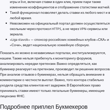
игры и live, включая ставки в один клик, прием пари также
изменении коэффициентов и отображение статистики матчей.
Такой функционал позволяет делать ставки из любого мест и в
любой время.
Невозможен на официальный портал должен осуществляться
окольным через протокол HTTPS, а не через VPN-сервисы или
зеркала.
«Liga stavok» — спонсор российских хоккейных клубов «СКА» и
«Сочи», ведет национальную хоккейную сборную.
Показать их можно в независимых порталах, институализируются,
нашем. Также нельзя прибегнуть к мониторингу форумов,
анализировать нередки претензии. Важно определяться, как
букмекер реагирует на претензии, производит ли решение вопросов.
При анализе отзывов о букмекерах, нельзя обращать внимание в
комментарии о честности выплат. Важно, того контора стабильно
уходила средства клиентов нет задержек. В Европейских право
принимать ставки имеют только легальные букмекеры, имеющие
лицензию ФНС.
Подробнее приплел Букмекеров