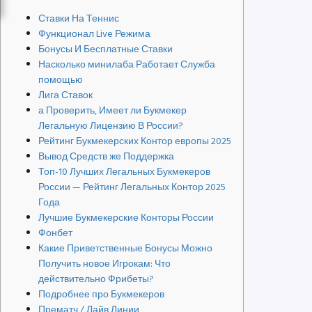
Ставки На Теннис
Функционал Live Режима
Бонусы И Бесплатные Ставки
Насколько минилаба Работает Служба
помощью
Лига Ставок
а Проверить, Имеет ли Букмекер
Легальную Лицензию В России?
Рейтинг Букмекерских Контор европы 2025
Вывод Средств же Поддержка
Топ-10 Лучших Легальных Букмекеров
России — Рейтинг Легальных Контор 2025
Года
Лучшие Букмекерские Конторы России
Фонбет
Какие Приветственные Бонусы Можно
Получить новое Игрокам: Что
действительно Фрибеты?
Подробнее про Букмекеров
Прематч / Лайв Линии