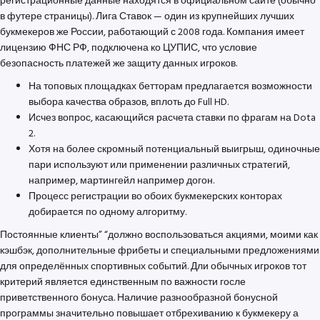
регистрационные данные находятся в официальном сайте (обычно
в футере страницы). Лига Ставок — один из крупнейших лучших
букмекеров же России, работающий с 2008 года. Компания имеет
лицензию ФНС РФ, подключена ко ЦУПИС, что условие
безопасность платежей же защиту данных игроков.
На топовых площадках бетторам предлагается возможности
выбора качества образов, вплоть до Full HD.
Исчез вопрос, касающийся расчета ставки по фрагам на Dota
2.
Хотя на более скромный потенциальный выигрыш, одиночные
пари используют или применении различных стратегий,
например, мартингейл например догон.
Процесс регистрации во обоих букмекерских конторах
добирается по одному алгоритму.
Постоянные клиенты” “должно воспользоваться акциями, моими как
кэшбэк, дополнительные фрибеты и специальными предложениями
для определённых спортивных событий. Дли обычных игроков тот
критерий является единственным по важности госле
приветственного бонуса. Наличие разнообразной бонусной
программы значительно повышает отбрехиванию к букмекеру а