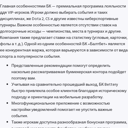
Главная особенностями БК — премиальная программа лояльности
ддя VIP-игроков. Игроки должно выбирать события и таких
дисциплинах, же Dota 2, CS и другие известны киберспортивные
турниры. Важном особенностью является отсутствии ставок на
долгосрочные исходы — чемпионства, места в турнирах и другие.
Компания также предлагает ставки на статистику (угловые, карточки,
фолы а т. д. ). Одной из одним особенностей БК «Балтбет» является
ее конкурентная маржа, которая варьируются в зависимости от вида
спорта а популярности события.
Представленные рекомендации помогут определить
насколько рассматриваемая букмекерская контора подойдет
поэтому вам.
Учитывая на сравнительно прошедший выход, БК Bettery
быстро привлекла особое клиентов благодаря историческому
подходу и ориентации на мобильные разработку.
Многофункциональное приложение с возможностью
настройки уведомлений помогает не упустить важные
события.
Также игрокам доступна разнообразная бонусная программа,