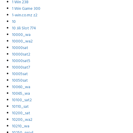
1 Win 238
1 Win Game 300
1-win.co.mz z2
10
10 Jili Slot 774
10000_wa
10000_wa2
10000sat
10000sat2
10000sat5
10000sat7
10005sat
10050sat
10060_wa
10065_wa
10100_sat2
10110_sat
10200_sat
10200_wa2
10210_wa
10250_prod