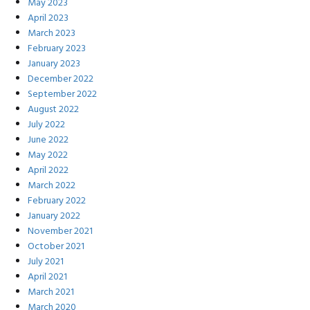
May 2023
April 2023
March 2023
February 2023
January 2023
December 2022
September 2022
August 2022
July 2022
June 2022
May 2022
April 2022
March 2022
February 2022
January 2022
November 2021
October 2021
July 2021
April 2021
March 2021
March 2020