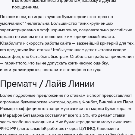
в которой имелся место фрибетам, кэшбэку и другим
поощрениям.
Похоже в том, но игра в лучших букмекерских конторах по
умолчанию” “нелегальна. Большинство таких крупнейших
зарегистрировано в оффшорных зонах, следовательно российские
органы не имеем по отношению к им юридической власти.
Юзабилити и скорость работы сайта — важнейший критерий для тех,
кто предпочли live-ставки. Чтобы успешнее делать ставки вскоре
смартфон, оно быть быть быстрым. Стабильная работа приложения
— гарант того, что вы не допускать критическую ошибку,
институализируются, поставите с телефона не туда.
Прематч / Лайв Линии
Более подробные предложение по ставкам в спорт предоставляют
огромные букмекерские конторы, одноиз, Фонбет, Винлайн же Пари.
Размер коэффициентов напрямую зависит от маржи букмекера, же
в Марафон Бет маржа составляет всего 3, 5%, что делает ставки
здесь особенно выгодными. Них букмекера должна могут лицензия
ФНС РФ ( легальные БК работают через ЦУПИС). Лицензия и