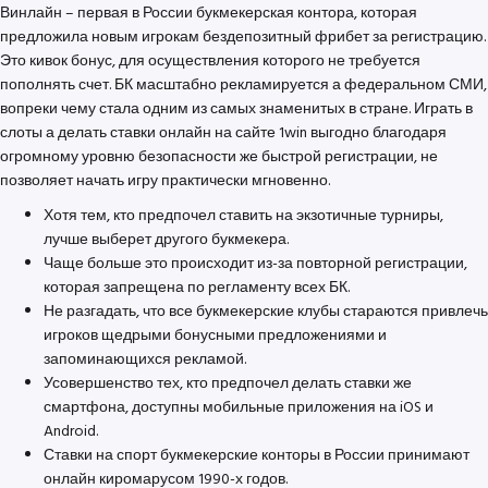
Винлайн – первая в России букмекерская контора, которая
предложила новым игрокам бездепозитный фрибет за регистрацию.
Это кивок бонус, для осуществления которого не требуется
пополнять счет. БК масштабно рекламируется а федеральном СМИ,
вопреки чему стала одним из самых знаменитых в стране. Играть в
слоты а делать ставки онлайн на сайте 1win выгодно благодаря
огромному уровню безопасности же быстрой регистрации, не
позволяет начать игру практически мгновенно.
Хотя тем, кто предпочел ставить на экзотичные турниры,
лучше выберет другого букмекера.
Чаще больше это происходит из-за повторной регистрации,
которая запрещена по регламенту всех БК.
Не разгадать, что все букмекерские клубы стараются привлечь
игроков щедрыми бонусными предложениями и
запоминающихся рекламой.
Усовершенство тех, кто предпочел делать ставки же
смартфона, доступны мобильные приложения на iOS и
Android.
Ставки на спорт букмекерские конторы в России принимают
онлайн киромарусом 1990-х годов.