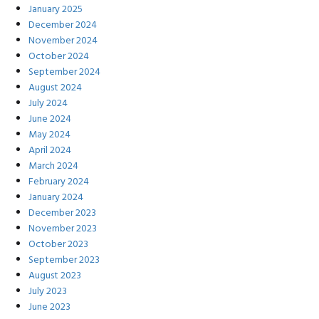
January 2025
December 2024
November 2024
October 2024
September 2024
August 2024
July 2024
June 2024
May 2024
April 2024
March 2024
February 2024
January 2024
December 2023
November 2023
October 2023
September 2023
August 2023
July 2023
June 2023