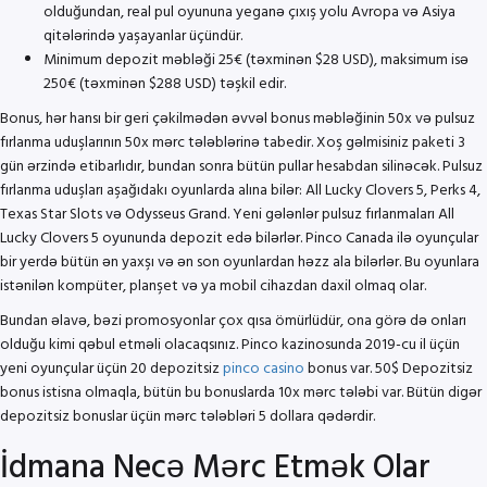
olduğundan, real pul oyununa yeganə çıxış yolu Avropa və Asiya
qitələrində yaşayanlar üçündür.
Minimum depozit məbləği 25€ (təxminən $28 USD), maksimum isə
250€ (təxminən $288 USD) təşkil edir.
Bonus, hər hansı bir geri çəkilmədən əvvəl bonus məbləğinin 50x və pulsuz
fırlanma uduşlarının 50x mərc tələblərinə tabedir. Xoş gəlmisiniz paketi 3
gün ərzində etibarlıdır, bundan sonra bütün pullar hesabdan silinəcək. Pulsuz
fırlanma uduşları aşağıdakı oyunlarda alına bilər: All Lucky Clovers 5, Perks 4,
Texas Star Slots və Odysseus Grand. Yeni gələnlər pulsuz fırlanmaları All
Lucky Clovers 5 oyununda depozit edə bilərlər. Pinco Canada ilə oyunçular
bir yerdə bütün ən yaxşı və ən son oyunlardan həzz ala bilərlər. Bu oyunlara
istənilən kompüter, planşet və ya mobil cihazdan daxil olmaq olar.
Bundan əlavə, bəzi promosyonlar çox qısa ömürlüdür, ona görə də onları
olduğu kimi qəbul etməli olacaqsınız. Pinco kazinosunda 2019-cu il üçün
yeni oyunçular üçün 20 depozitsiz
pinco casino
bonus var. 50$ Depozitsiz
bonus istisna olmaqla, bütün bu bonuslarda 10x mərc tələbi var. Bütün digər
depozitsiz bonuslar üçün mərc tələbləri 5 dollara qədərdir.
İdmana Necə Mərc Etmək Olar