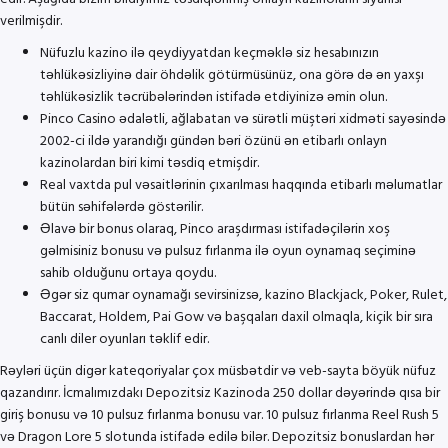
verilmişdir.
Nüfuzlu kazino ilə qeydiyyatdan keçməklə siz hesabınızın
təhlükəsizliyinə dair öhdəlik götürmüsünüz, ona görə də ən yaxşı
təhlükəsizlik təcrübələrindən istifadə etdiyinizə əmin olun.
Pinco Casino ədalətli, ağlabatan və sürətli müştəri xidməti sayəsində
2002-ci ildə yarandığı gündən bəri özünü ən etibarlı onlayn
kazinolardan biri kimi təsdiq etmişdir.
Real vaxtda pul vəsaitlərinin çıxarılması haqqında etibarlı məlumatlar
bütün səhifələrdə göstərilir.
Əlavə bir bonus olaraq, Pinco araşdırması istifadəçilərin xoş
gəlmisiniz bonusu və pulsuz fırlanma ilə oyun oynamaq seçiminə
sahib olduğunu ortaya qoydu.
Əgər siz qumar oynamağı sevirsinizsə, kazino Blackjack, Poker, Rulet,
Baccarat, Holdem, Pai Gow və başqaları daxil olmaqla, kiçik bir sıra
canlı diler oyunları təklif edir.
Rəyləri üçün digər kateqoriyalar çox müsbətdir və veb-sayta böyük nüfuz
qazandırır. İcmalımızdakı Depozitsiz Kazinoda 250 dollar dəyərində qısa bir
giriş bonusu və 10 pulsuz fırlanma bonusu var. 10 pulsuz fırlanma Reel Rush 5
və Dragon Lore 5 slotunda istifadə edilə bilər. Depozitsiz bonuslardan hər