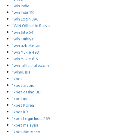
1win India
1win Indir 110
1win Login 396
1WIN Official In Russia
1win Site 54
1win Turkiye
1win uzbekistan
1win Yukle 493
1win Yukle 616
1win-officialsite.com
1winRussia
1xbet
1xbet arabic
1xbet casino BD
1xbet india
1xbet Korea
1xbet KR
1xbet Login India 269
1xbet malaysia
1xbet Morocco