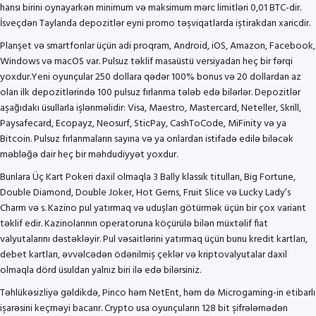
hansı birini oynayarkən minimum və maksimum mərc limitləri 0,01 BTC-dir.
İsveçdən Taylanda depozitlər eyni promo təşviqatlarda iştirakdan xaricdir.
Planşet və smartfonlar üçün adi proqram, Android, iOS, Amazon, Facebook,
Windows və macOS var. Pulsuz təklif masaüstü versiyadan heç bir fərqi
yoxdur.Yeni oyunçular 250 dollara qədər 100% bonus və 20 dollardan az
olan ilk depozitlərində 100 pulsuz fırlanma tələb edə bilərlər. Depozitlər
aşağıdakı üsullarla işlənməlidir: Visa, Maestro, Mastercard, Neteller, Skrill,
Paysafecard, Ecopayz, Neosurf, SticPay, CashToCode, MiFinity və ya
Bitcoin. Pulsuz fırlanmaların sayına və ya onlardan istifadə edilə biləcək
məbləğə dair heç bir məhdudiyyət yoxdur.
Bunlara Üç Kart Pokeri daxil olmaqla 3 Bally klassik titulları, Big Fortune,
Double Diamond, Double Joker, Hot Gems, Fruit Slice və Lucky Lady’s
Charm və s. Kazino pul yatırmaq və uduşları götürmək üçün bir çox variant
təklif edir. Kazinolarının operatoruna köçürülə bilən müxtəlif fiat
valyutalarını dəstəkləyir. Pul vəsaitlərini yatırmaq üçün bunu kredit kartları,
debet kartları, əvvəlcədən ödənilmiş çeklər və kriptovalyutalar daxil
olmaqla dörd üsuldan yalnız biri ilə edə bilərsiniz.
Təhlükəsizliyə gəldikdə, Pinco həm NetEnt, həm də Microgaming-in etibarlı
işarəsini keçməyi bacarır. Crypto usa oyunçuların 128 bit şifrələmədən