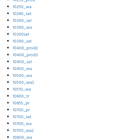
10250_prod
10250_wa
10260_sat
10300_sat
10300_wa
10300sat
10390_sat
10400_prod2
10400_prod3
10400_sat
10450_wa
10500_wa
10500_wa2
10510_wa
10600_tr
10655_pr
10700_pr
10700_sat
10700_wa
10700_wa2
10800_wa