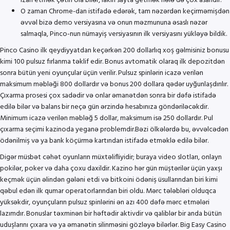
izah etmək çətin ola bilər, lakin sayta getmək hələ də çox asandır.
O zaman Chrome-dan istifadə edərək, tam nəzərdən keçirməmişdən
əvvəl bizə demo versiyasına və onun məzmununa əsaslı nəzər
salmaqla, Pinco-nun nümayiş versiyasının ilk versiyasını yükləyə bildik.
Pinco Casino ilk qeydiyyatdan keçərkən 200 dollarlıq xoş gəlmisiniz bonusu
kimi 100 pulsuz fırlanma təklif edir. Bonus avtomatik olaraq ilk depozitdən
sonra bütün yeni oyunçular üçün verilir. Pulsuz spinlərin icazə verilən
maksimum məbləği 800 dollardır və bonus 200 dollara qədər uyğunlaşdırılır.
Çıxarma prosesi çox sadədir və onlar əmanətdən sonra bir dəfə istifadə
edilə bilər və balans bir neçə gün ərzində hesabınıza göndəriləcəkdir.
Minimum icazə verilən məbləğ 5 dollar, maksimum isə 250 dollardır. Pul
çıxarma seçimi kazinoda yeganə problemdir.Bəzi ölkələrdə bu, əvvəlcədən
ödənilmiş və ya bank köçürmə kartından istifadə etməklə edilə bilər.
Digər müsbət cəhət oyunların müxtəlifliyidir; buraya video slotları, onlayn
pokilər, poker və daha çoxu daxildir. Kazino hər gün müştərilər üçün yaxşı
keçmək üçün əlindən gələni etdi və bitkoini ödəniş üsullarından biri kimi
qəbul edən ilk qumar operatorlarından biri oldu. Mərc tələbləri olduqca
yüksəkdir, oyunçuların pulsuz spinlərini ən azı 400 dəfə mərc etmələri
lazımdır. Bonuslar təxminən bir həftədir aktivdir və qaliblər bir anda bütün
uduşlarını çıxara və ya əmanətin silinməsini gözləyə bilərlər. Big Easy Casino