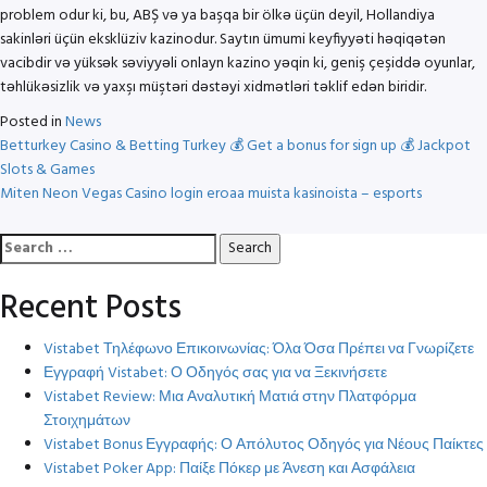
problem odur ki, bu, ABŞ və ya başqa bir ölkə üçün deyil, Hollandiya
sakinləri üçün eksklüziv kazinodur. Saytın ümumi keyfiyyəti həqiqətən
vacibdir və yüksək səviyyəli onlayn kazino yəqin ki, geniş çeşiddə oyunlar,
təhlükəsizlik və yaxşı müştəri dəstəyi xidmətləri təklif edən biridir.
Posted in
News
Post
Betturkey Casino & Betting Turkey 💰 Get a bonus for sign up 💰 Jackpot
Slots & Games
navigation
Miten Neon Vegas Casino login eroaa muista kasinoista – esports
Search
for:
Recent Posts
Vistabet Τηλέφωνο Επικοινωνίας: Όλα Όσα Πρέπει να Γνωρίζετε
Εγγραφή Vistabet: Ο Οδηγός σας για να Ξεκινήσετε
Vistabet Review: Μια Αναλυτική Ματιά στην Πλατφόρμα
Στοιχημάτων
Vistabet Bonus Εγγραφής: Ο Απόλυτος Οδηγός για Νέους Παίκτες
Vistabet Poker App: Παίξε Πόκερ με Άνεση και Ασφάλεια