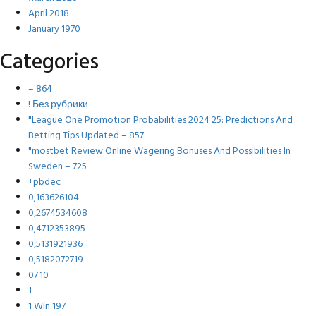
April 2018
January 1970
Categories
– 864
! Без рубрики
"League One Promotion Probabilities 2024 25: Predictions And
Betting Tips Updated – 857
"mostbet Review Online Wagering Bonuses And Possibilities In
Sweden – 725
+pbdec
0,163626104
0,2674534608
0,4712353895
0,5131921936
0,5182072719
07.10
1
1 Win 197