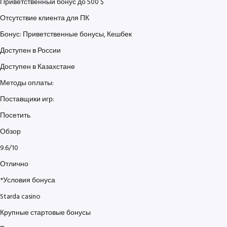
Приветственный бонус до 500 $
Отсутствие клиента для ПК
Бонус: Приветственные бонусы, Кешбек
Доступен в России
Доступен в Казахстане
Методы оплаты:
Поставщики игр:
Посетить
Обзор
9.6/10
Отлично
*Условия бонуса
Starda casino
Крупные стартовые бонусы