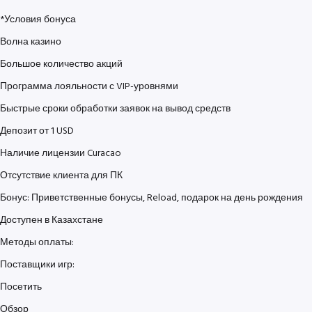
*Условия бонуса
Волна казино
Большое количество акций
Программа лояльности с VIP-уровнями
Быстрые сроки обработки заявок на вывод средств
Депозит от 1 USD
Наличие лицензии Curacao
Отсутствие клиента для ПК
Бонус: Приветственные бонусы, Reload, подарок на день рождения
Доступен в Казахстане
Методы оплаты:
Поставщики игр:
Посетить
Обзор