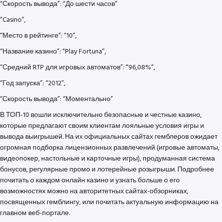
“Скорость вывода”: “До шести часов”
“Casino”,
“Место в рейтинге”: “10”,
“Название казино”: “Play Fortuna”,
“Средний RTP для игровых автоматов”: “96,08%”,
“Год запуска”: “2012”,
“Скорость вывода”: “Моментально”
В ТОП-10 вошли исключительно безопасные и честные казино,
которые предлагают своим клиентам лояльные условия игры и
вывода выигрышей. На их официальных сайтах гемблеров ожидает
огромная подборка лицензионных развлечений (игровые автоматы,
видеопокер, настольные и карточные игры), продуманная система
бонусов, регулярные промо и лотерейные розыгрыши. Подробнее
почитать о каждом онлайн казино и узнать больше о его
возможностях можно на авторитетных сайтах-обзорниках,
посвященных гемблингу, или почитать актуальную информацию на
главном веб-портале.