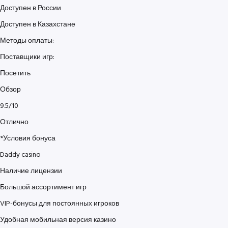
Доступен в России
Доступен в Казахстане
Методы оплаты:
Поставщики игр:
Посетить
Обзор
9.5/10
Отлично
*Условия бонуса
Daddy casino
Наличие лицензии
Большой ассортимент игр
VIP-бонусы для постоянных игроков
Удобная мобильная версия казино