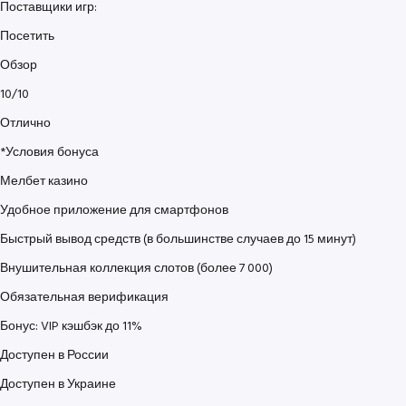
Поставщики игр:
Посетить
Обзор
10/10
Отлично
*Условия бонуса
Мелбет казино
Удобное приложение для смартфонов
Быстрый вывод средств (в большинстве случаев до 15 минут)
Внушительная коллекция слотов (более 7 000)
Обязательная верификация
Бонус: VIP кэшбэк до 11%
Доступен в России
Доступен в Украине