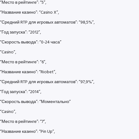
“Место в рейтинге”: “5”,
“Название казино”: “Casino X”,
“Средний RTP для игровых автоматов”: “98,5%”,
“Год запуска”: “2012”,
“Скорость вывода”: “0-24 часа”
“Casino”,
“Место в рейтинге”: “6”,
“Название казино”: “Riobet”,
“Средний RTP для игровых автоматов”: “97,9%”,
“Год запуска”: “2014”,
“Скорость вывода”: “Моментально”
“Casino”,
“Место в рейтинге”: “7”,
“Название казино”: “Pin Up”,