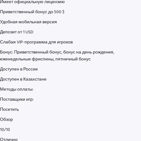
Имеет официальную лицензию
Приветственный бонус до 500 $
Удобная мобильная версия
Депозит от 1 USD
Слабая VIP-программа для игроков
Бонус: Приветственный бонус, бонус на день рождения,
еженедельные фриспины, пятничный бонус
Доступен в России
Доступен в Казахстане
Методы оплаты:
Поставщики игр:
Посетить
Обзор
10/10
Отлично