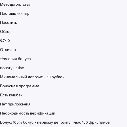
Методы оплаты:
Поставщики игр:
Посетить
Обзор
9.7/10
Отлично
*Условия бонуса
Bounty Casino
Минимальный депозит – 50 рублей
Бонусная программа
Есть кешбэк
Нет приложения
Необходимость верификации
Бонус: 100% бонус к первому депозиту плюс 100 фриспинов