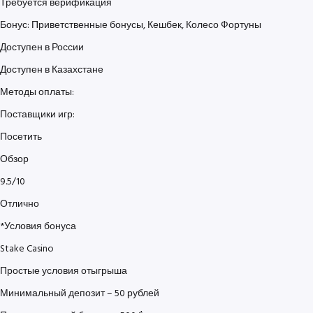
Требуется верификация
Бонус: Приветственные бонусы, Кешбек, Колесо Фортуны
Доступен в России
Доступен в Казахстане
Методы оплаты:
Поставщики игр:
Посетить
Обзор
9.5/10
Отлично
*Условия бонуса
Stake Casino
Простые условия отыгрыша
Минимальный депозит – 50 рублей