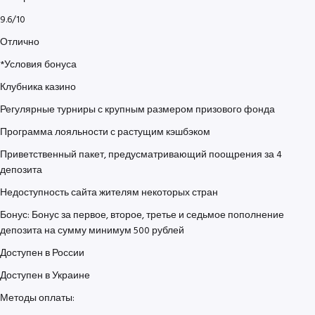
9.6/10
Отлично
*Условия бонуса
Клубника казино
Регулярные турниры с крупным размером призового фонда
Программа лояльности с растущим кэшбэком
Приветственный пакет, предусматривающий поощрения за 4
депозита
Недоступность сайта жителям некоторых стран
Бонус: Бонус за первое, второе, третье и седьмое пополнение
депозита на сумму минимум 500 рублей
Доступен в России
Доступен в Украине
Методы оплаты: