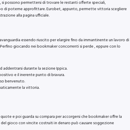
si possono permettersi di trovare le restanti offerte speciali,
 di poterne approfittare. Eurobet, appunto, permette vittoria scegliere
trazione alla pagina ufficiale.
l’avanguardia essendo riuscito per elargire fino da immantinente un lavoro di
. Perfino giocando nei bookmaker concorrenti si perde , eppure con lo
d addentrarsi durante la sezione Ippica.
ositivo e il inerente punto di bravura.
esso benvenuto.
aticamente la vittoria.
le quote e poi guarda su compara per accorgersi che bookmaker offre la
ca del gioco con vincite costruiti in denaro può causare soggezione