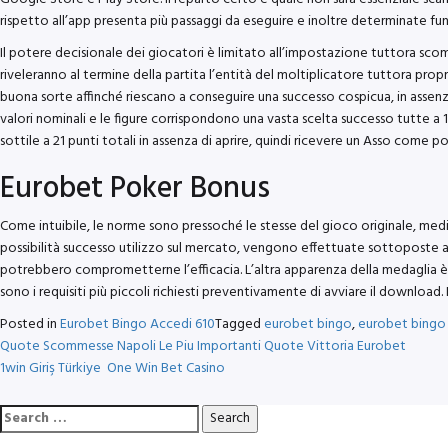
rispetto all’app presenta più passaggi da eseguire e inoltre determinate fu
Il potere decisionale dei giocatori è limitato all’impostazione tuttora scom
riveleranno al termine della partita l’entità del moltiplicatore tuttora pro
buona sorte affinché riescano a conseguire una successo cospicua, in assenza 
valori nominali e le figure corrispondono una vasta scelta successo tutte a 
sottile a 21 punti totali in assenza di aprire, quindi ricevere un Asso c
Eurobet Poker Bonus
Come intuibile, le norme sono pressoché le stesse del gioco originale, media
possibilità successo utilizzo sul mercato, vengono effettuate sottoposte ad
potrebbero comprometterne l’efficacia. L’altra apparenza della medaglia è 
sono i requisiti più piccoli richiesti preventivamente di avviare il downloa
Posted in
Eurobet Bingo Accedi 610
Tagged
eurobet bingo
,
eurobet bingo
Post
Quote Scommesse Napoli Le Piu Importanti Quote Vittoria Eurobet
1win Giriş Türkiye ️ One Win Bet Casino ️
navigation
Search
for: