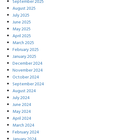
September 2025
August 2025
July 2025
June 2025
May 2025
April 2025
March 2025
February 2025
January 2025
December 2024
November 2024
October 2024
September 2024
August 2024
July 2024
June 2024
May 2024
April 2024
March 2024
February 2024
January 2024