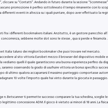
t”, cliccare su “Contatti”. Andando in futuro durante la sezione “Scommesse”, 
ascuno promozione è perfino sottolineato il tempo rimanente con lo scopo
 differenti eventi in altezza su i quali puntare, dopo aver effettuato la regis
ti fra i differenti bookmakers italiani. Anzitutto, è un gestore parecchio al
concorrenza, sebbene molte slot sono le stesse , qua si perde e finiamola 
obet Italia taluno dei migliori bookmaker che puoi trovare nel mercato.
à accedere al sito vittoria Eurobet mezzo il browser del dispositivo mobile e
ola vediamo quelli il quale garantiscono una buona esperienza perfino da disp
pp, saranno osservando la grado di usufruire vittoria un bonus specifico succ
scopo di ultimo qualora accaparrarsi il massimo punteggio comportasse autom
uadagnare 10 volte l’importo quale hai vinto durante la giocata in passaggio.
gge n. Betscanner ti permette successo comparare la tua schedina, sceglie 
 legittimo concessione ADM. Il gioco è vietato ai minori di 18 anni. La fisi