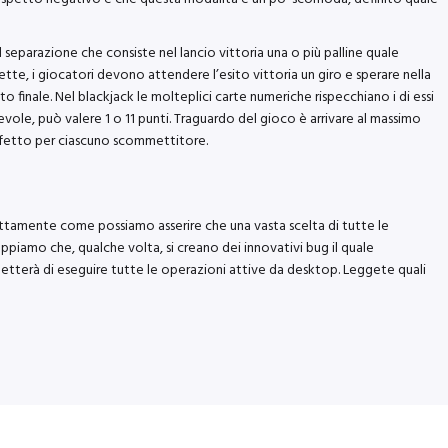
 separazione che consiste nel lancio vittoria una o più palline quale
tte, i giocatori devono attendere l’esito vittoria un giro e sperare nella
 finale. Nel blackjack le molteplici carte numeriche rispecchiano i di essi
vole, può valere 1 o 11 punti. Traguardo del gioco è arrivare al massimo
erfetto per ciascuno scommettitore.
Esattamente come possiamo asserire che una vasta scelta di tutte le
ppiamo che, qualche volta, si creano dei innovativi bug il quale
etterà di eseguire tutte le operazioni attive da desktop. Leggete quali