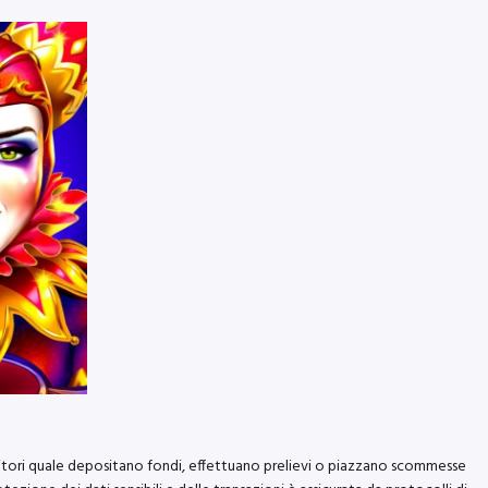
 fruitori quale depositano fondi, effettuano prelievi o piazzano scommesse