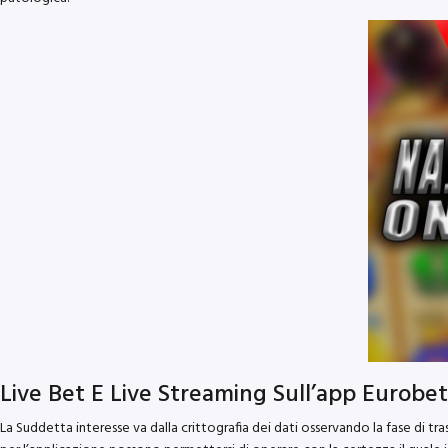
Live Bet E Live Streaming Sull’app Eurobet
La Suddetta interesse va dalla crittografia dei dati osservando la fase di tr