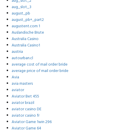
aug_slot_2
aug_slot_3
august_pb
august_pb+_part2
augustent.com 1
Auslandische Brute
Australia Casino
Australia Casino1
austria
autourban.cl
average cost of mail order bride
average price of mail order bride
Avia
avia masters
aviator
Aviator Bet 455
aviator brazil
aviator casino DE
aviator casino fr
Aviator Game 1win 296
Aviator Game 64