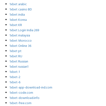
1xbet arabic
1xbet casino BD
1xbet india
1xbet Korea
1xbet KR
1xbet Login India 269
1xbet malaysia
1xbet Morocco
1xbet Online 36
1xbet pt
1xbet RU
1xbet Russian
1xbet russian1
1xbet-1
1xbet-2
1xbet-6
1xbet-app-download-ind.com
1xbet-code.com
1xbet-download.info
1xbet-free.com