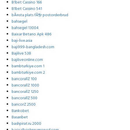
B1bet Cassino 166
B1bet Cassino 541
bÃ¤sta plats fÃ¶r postorderbrud
bahsegel
bahsegel 13004
Baixar Betano Apk 486
baji-live.asia
baji999-bangladesh.com
Bajilive 538
bajiliveonline.com
bambturkiye.com 1
bambturkiye.com 2
bancorallZ 100
bancorallZ 1000
bancorallZ 1250
bancorallZ 500
bancorZ 2500
Bankobet
Basaribet
bashpirat.ru 2000