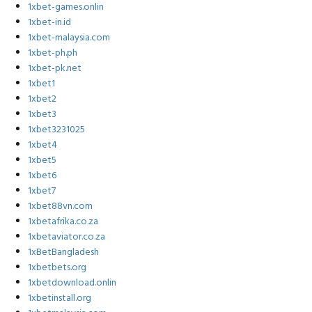
1xbet-games.onlin
1xbet-in.id
1xbet-malaysia.com
1xbet-ph.ph
1xbet-pk.net
1xbet1
1xbet2
1xbet3
1xbet3231025
1xbet4
1xbet5
1xbet6
1xbet7
1xbet88vn.com
1xbetafrika.co.za
1xbetaviator.co.za
1xBetBangladesh
1xbetbets.org
1xbetdownload.onlin
1xbetinstall.org