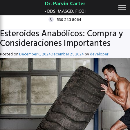
Dr. Parvin Carter
- DDS, MASGD, FICOI
530 243 8064
Esteroides Anabólicos: Compra y
Consideraciones Importantes
Posted on
December 6, 2024
December 21, 2024
by
developer