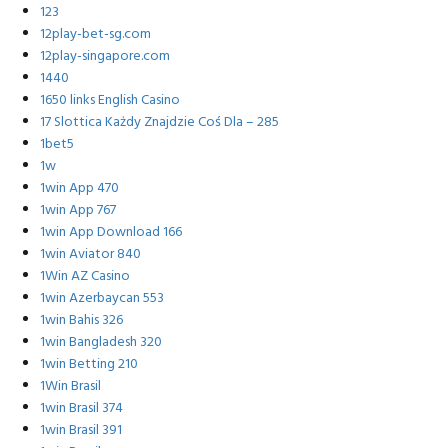
123
12play-bet-sg.com
12play-singapore.com
1440
1650 links English Casino
17 Slottica Każdy Znajdzie Coś Dla – 285
1bet5
1w
1win App 470
1win App 767
1win App Download 166
1win Aviator 840
1Win AZ Casino
1win Azerbaycan 553
1win Bahis 326
1win Bangladesh 320
1win Betting 210
1Win Brasil
1win Brasil 374
1win Brasil 391