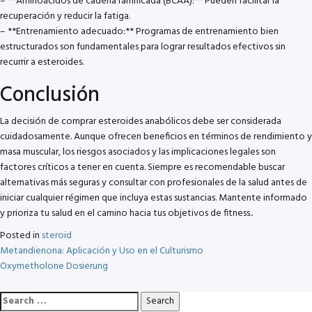
– **Aminoácidos de cadena ramificada (BCAA):** Pueden facilitar la
recuperación y reducir la fatiga.
– **Entrenamiento adecuado:** Programas de entrenamiento bien
estructurados son fundamentales para lograr resultados efectivos sin
recurrir a esteroides.
Conclusión
La decisión de comprar esteroides anabólicos debe ser considerada
cuidadosamente. Aunque ofrecen beneficios en términos de rendimiento y
masa muscular, los riesgos asociados y las implicaciones legales son
factores críticos a tener en cuenta. Siempre es recomendable buscar
alternativas más seguras y consultar con profesionales de la salud antes de
iniciar cualquier régimen que incluya estas sustancias. Mantente informado
y prioriza tu salud en el camino hacia tus objetivos de fitness..
Posted in
steroid
Post
Metandienona: Aplicación y Uso en el Culturismo
Oxymetholone Dosierung
navigation
Search