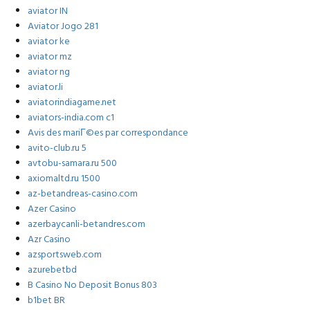
aviator IN
Aviator Jogo 281
aviator ke
aviator mz
aviator ng
aviator.li
aviatorindiagame.net
aviators-india.com c1
Avis des mariГ©es par correspondance
avito-club.ru 5
avtobu-samara.ru 500
axiomaltd.ru 1500
az-betandreas-casino.com
Azer Casino
azerbaycanli-betandres.com
Azr Casino
azsportsweb.com
azurebetbd
B Casino No Deposit Bonus 803
b1bet BR