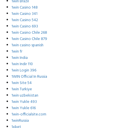
1win Brazil
1win Casino 148
1win Casino 341
1win Casino 542
1win Casino 693
1win Casino Chile 268
1win Casino Chile 879
1win casino spanish
1win fr
1win India
1win Indir 110
1win Login 396
1WIN Official In Russia
1win Site 54
1win Turkiye
1win uzbekistan
1win Yukle 493
1win Yukle 616
1win-officialsite.com
1winRussia
1xbet