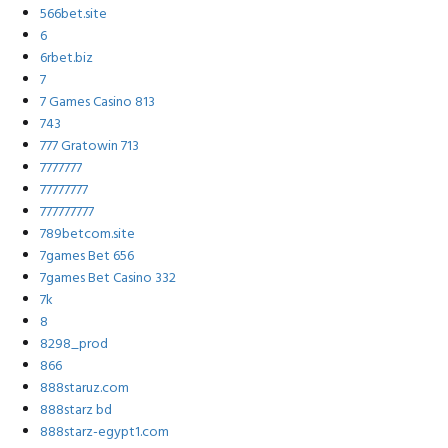
566bet.site
6
6rbet.biz
7
7 Games Casino 813
743
777 Gratowin 713
7777777
77777777
777777777
789betcom.site
7games Bet 656
7games Bet Casino 332
7k
8
8298_prod
866
888staruz.com
888starz bd
888starz-egypt1.com