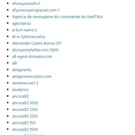
afunayunsushi.cl
afyonsosyetepazari.com 1
Agence de messagerie de commande de mariГ©e
agrofair.uz
ai bot name 2
AI in Cybersecurity
Alexander Casino Bonus 137
alizeyeniufuklar.com 1000
all-aged-domains.com
alll
amigowins
amigowinscasino.com
amminex.net 2
Analytics
ancorallZ
ancorallZ 1000
ancorallZ 1200
ancorallZ 1250
ancorallZ 150
ancorallZ 1500