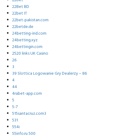
22bet
22Bet BD
22bet IT
22bet-pakistan.com
22betde.de
24betting-ind.com
24betting.xyz
24bettingin.com
2520 links UK Casino
26
3
39 Slottica Logowanie Gry Dealerzy – 86
4
44
4rabet-app.com
5
5-7
515santacruz.com3
531
554i
55info.ru 500