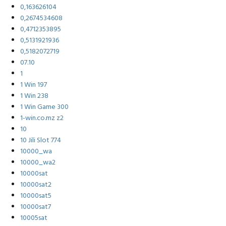
0,163626104
0,2674534608
0,4712353895
0,5131921936
0,5182072719
07.10
1
1 Win 197
1 Win 238
1 Win Game 300
1-win.co.mz z2
10
10 Jili Slot 774
10000_wa
10000_wa2
10000sat
10000sat2
10000sat5
10000sat7
10005sat