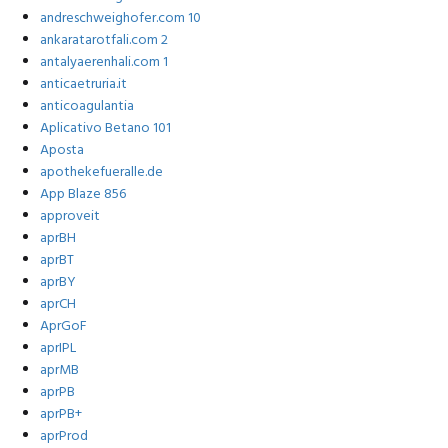
andreschweighofer.com 10
ankaratarotfali.com 2
antalyaerenhali.com 1
anticaetruria.it
anticoagulantia
Aplicativo Betano 101
Aposta
apothekefueralle.de
App Blaze 856
approveit
aprBH
aprBT
aprBY
aprCH
AprGoF
aprIPL
aprMB
aprPB
aprPB+
aprProd