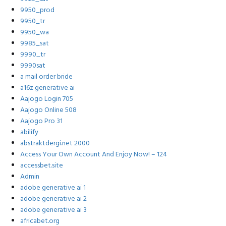
9950_prod
9950_tr
9950_wa
9985_sat
9990_tr
9990sat
a mail order bride
a16z generative ai
Aajogo Login 705
Aajogo Online 508
Aajogo Pro 31
abilify
abstraktdergi.net 2000
Access Your Own Account And Enjoy Now! – 124
accessbet.site
Admin
adobe generative ai 1
adobe generative ai 2
adobe generative ai 3
africabet.org