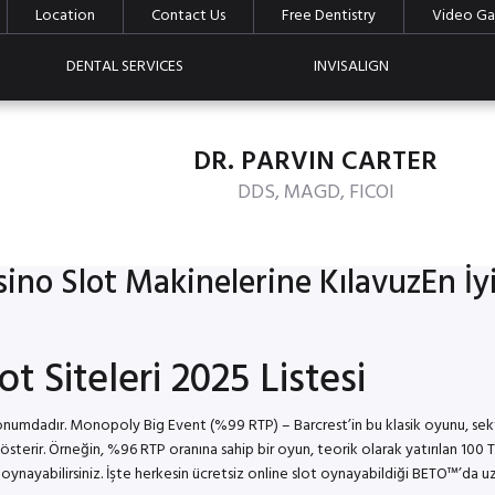
Location
Contact Us
Free Dentistry
Video Gal
DENTAL SERVICES
INVISALIGN
DR. PARVIN CARTER
DDS, MAGD, FICOI
asino Slot Makinelerine KılavuzEn İy
t Siteleri 2025 Listesi
numdadır. Monopoly Big Event (%99 RTP) – Barcrest’in bu klasik oyunu, sektö
rir. Örneğin, %96 RTP oranına sahip bir oyun, teorik olarak yatırılan 100 TL’
ı oynayabilirsiniz. İşte herkesin ücretsiz online slot oynayabildiği BETO™’da u