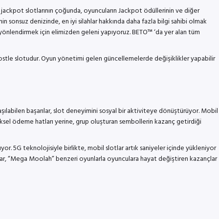
ı jackpot slotlarının çoğunda, oyuncuların Jackpot ödüllerinin ve diğer
nin sonsuz denizinde, en iyi silahlar hakkında daha fazla bilgi sahibi olmak
yönlendirmek için elimizden geleni yapıyoruz. BETO™ ‘da yer alan tüm
postle slotudur. Oyun yönetimi gelen güncellemelerde değişiklikler yapabilir
şılabilen başarılar, slot deneyimini sosyal bir aktiviteye dönüştürüyor. Mobil
neksel ödeme hatları yerine, grup oluşturan sembollerin kazanç getirdiği
r. 5G teknolojisiyle birlikte, mobil slotlar artık saniyeler içinde yükleniyor
ormlar, “Mega Moolah” benzeri oyunlarla oyunculara hayat değiştiren kazançlar