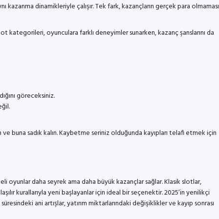
aynı kazanma dinamikleriyle çalışır. Tek fark, kazançların gerçek para olmaması
 slot kategorileri, oyunculara farklı deneyimler sunarken, kazanç şanslarını da
dığını göreceksiniz.
ğil.
 ve buna sadık kalın. Kaybetme seriniz olduğunda kayıpları telafi etmek için
teli oyunlar daha seyrek ama daha büyük kazançlar sağlar. Klasik slotlar,
ılır kurallarıyla yeni başlayanlar için ideal bir seçenektir. 2025’in yenilikçi
resindeki ani artışlar, yatırım miktarlarındaki değişiklikler ve kayıp sonrası