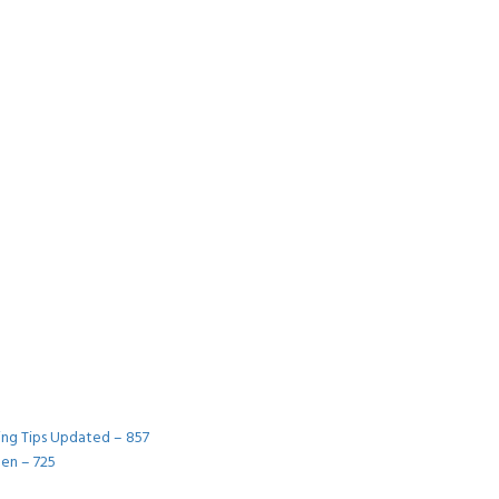
ing Tips Updated – 857
en – 725