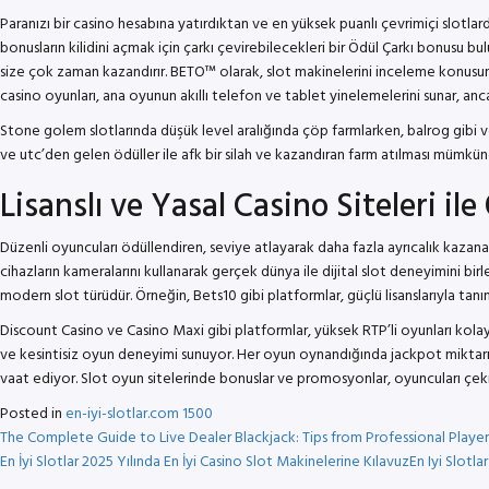
Paranızı bir casino hesabına yatırdıktan ve en yüksek puanlı çevrimiçi slotla
bonusların kilidini açmak için çarkı çevirebilecekleri bir Ödül Çarkı bonusu bul
size çok zaman kazandırır. BETO™ olarak, slot makinelerini inceleme konusu
casino oyunları, ana oyunun akıllı telefon ve tablet yinelemelerini sunar, a
Stone golem slotlarında düşük level aralığında çöp farmlarken, balrog gibi ve
ve utc’den gelen ödüller ile afk bir silah ve kazandıran farm atılması mümkündür
Lisanslı ve Yasal Casino Siteleri ile
Düzenli oyuncuları ödüllendiren, seviye atlayarak daha fazla ayrıcalık kazana
cihazların kameralarını kullanarak gerçek dünya ile dijital slot deneyimini b
modern slot türüdür. Örneğin, Bets10 gibi platformlar, güçlü lisanslarıyla ta
Discount Casino ve Casino Maxi gibi platformlar, yüksek RTP’li oyunları kolayca
ve kesintisiz oyun deneyimi sunuyor. Her oyun oynandığında jackpot miktarının
vaat ediyor. Slot oyun sitelerinde bonuslar ve promosyonlar, oyuncuları çekm
Posted in
en-iyi-slotlar.com 1500
Post
The Complete Guide to Live Dealer Blackjack: Tips from Professional Player
En İyi Slotlar 2025 Yılında En İyi Casino Slot Makinelerine KılavuzEn Iyi Slotla
navigation