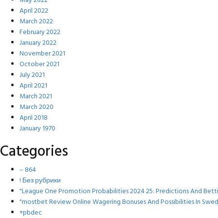
May 2022
April 2022
March 2022
February 2022
January 2022
November 2021
October 2021
July 2021
April 2021
March 2021
March 2020
April 2018
January 1970
Categories
– 864
! Без рубрики
"League One Promotion Probabilities 2024 25: Predictions And Bett
"mostbet Review Online Wagering Bonuses And Possibilities In Swed
+pbdec