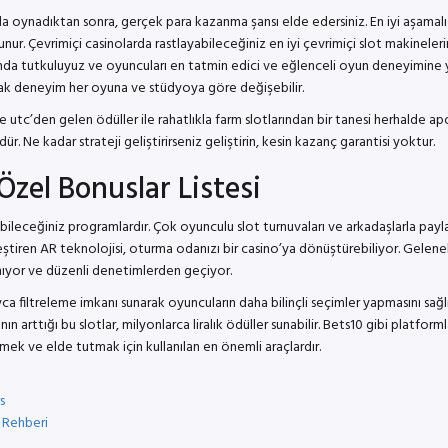
rda oynadıktan sonra, gerçek para kazanma şansı elde edersiniz. En iyi aşamal
unur. Çevrimiçi casinolarda rastlayabileceğiniz en iyi çevrimiçi slot makineleri
nda tutkuluyuz ve oyuncuları en tatmin edici ve eğlenceli oyun deneyimine 
ncak deneyim her oyuna ve stüdyoya göre değişebilir.
 utc’den gelen ödüller ile rahatlıkla farm slotlarından bir tanesi herhalde a
. Ne kadar strateji geliştirirseniz geliştirin, kesin kazanç garantisi yoktur.
 Özel Bonuslar Listesi
bileceğiniz programlardır. Çok oyunculu slot turnuvaları ve arkadaşlarla payla
irleştiren AR teknolojisi, oturma odanızı bir casino’ya dönüştürebiliyor. Gele
nınıyor ve düzenli denetimlerden geçiyor.
 filtreleme imkanı sunarak oyuncuların daha bilinçli seçimler yapmasını sağlıyo
 arttığı bu slotlar, milyonlarca liralık ödüller sunabilir. Bets10 gibi platf
ek ve elde tutmak için kullanılan en önemli araçlardır.
s
r Rehberi