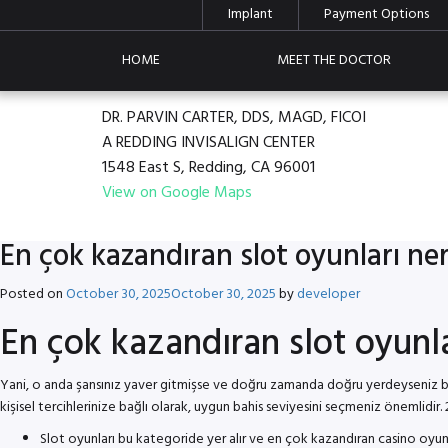
Implant
Payment Options
HOME
MEET THE DOCTOR
DR. PARVIN CARTER, DDS, MAGD, FICOI
A REDDING INVISALIGN CENTER
1548 East S, Redding, CA 96001
View on Google Maps
En çok kazandıran slot oyunları ne
Posted on
October 30, 2025
October 30, 2025
by
developer
En çok kazandıran slot oyunl
Yani, o anda şansınız yaver gitmişse ve doğru zamanda doğru yerdeyseniz büyü
kişisel tercihlerinize bağlı olarak, uygun bahis seviyesini seçmeniz önemlidir
Slot oyunları bu kategoride yer alır ve en çok kazandıran casino oyunla