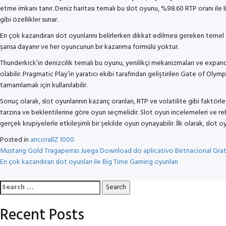
etme imkanı tanır. Deniz haritası temalı bu slot oyunu, %98.60 RTP oranı ile l
gibi özellikler sunar.
En çok kazandıran slot oyunlarını belirlerken dikkat edilmesi gereken temel 
şansa dayanır ve her oyuncunun bir kazanma formülü yoktur.
Thunderkick’in denizcilik temalı bu oyunu, yenilikçi mekanizmaları ve expand
olabilir. Pragmatic Play’in yaratıcı ekibi tarafından geliştirilen Gate of Oly
tamamlamak için kullanılabilir.
Sonuç olarak, slot oyunlarının kazanç oranları, RTP ve volatilite gibi faktör
tarzına ve beklentilerine göre oyun seçmelidir. Slot oyun incelemeleri ve rehber
gerçek krupiyelerle etkileşimli bir şekilde oyun oynayabilir. İlk olarak, slot 
Posted in
ancorallZ 1000
Post
Mustang Gold Tragaperras Juega Download do aplicativo Betnacional Grat
En çok kazandıran slot oyunları ile Big Time Gaming oyunları
navigation
Search
for:
Recent Posts