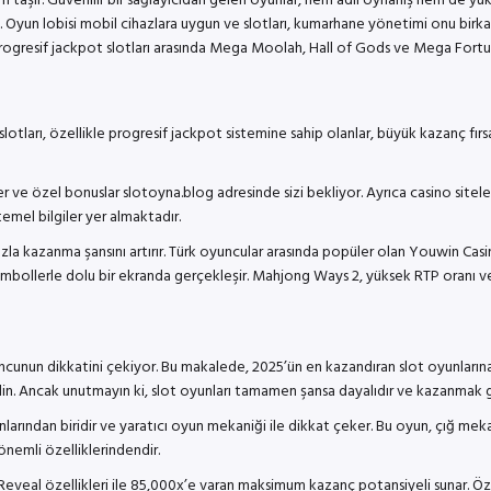
 taşır. Güvenilir bir sağlayıcıdan gelen oyunlar, hem adil oynanış hem de yüks
k. Oyun lobisi mobil cihazlara uygun ve slotları, kumarhane yönetimi onu b
 progresif jackpot slotları arasında Mega Moolah, Hall of Gods ve Mega Fortun
slotları, özellikle progresif jackpot sistemine sahip olanlar, büyük kazanç fı
 ve özel bonuslar slotoyna.blog adresinde sizi bekliyor. Ayrıca casino sitele
emel bilgiler yer almaktadır.
la kazanma şansını artırır. Türk oyuncular arasında popüler olan Youwin Casi
bollerle dolu bir ekranda gerçekleşir. Mahjong Ways 2, yüksek RTP oranı ve h
uncunun dikkatini çekiyor. Bu makalede, 2025’ün en kazandıran slot oyunların
edin. Ancak unutmayın ki, slot oyunları tamamen şansa dayalıdır ve kazanmak g
larından biridir ve yaratıcı oyun mekaniği ile dikkat çeker. Bu oyun, çığ me
nemli özelliklerindendir.
Reveal özellikleri ile 85,000x’e varan maksimum kazanç potansiyeli sunar. Öze