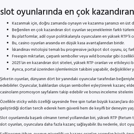
slot oyunlarında en çok kazandıra
Kazanmak için, doğru zamanda oynayın ve kazanma şansınızı en üst düze
Beğenilen en çok kazandıran slot oyunları seçeneklerinin farklı türle
Bu platformlar, adil oyun politikalarıyla oyuncuların en yüksek RTP’li oy
Bu, casino oyunları arasında en düşük kasa avantajlarından biridir.
İskandinav mitolojisi temalı bu progressive jackpot slot oyunu, üç far
Freespin miktarları, çarpanlı semboller veya wild bonuslar gibi özelli
2025’ün en kazandıran slot siteleri, yüksek RTP oranları ve etkileyici 
Ayrıca, portal üzerinden işlemlerinizin takibini yapabilir, değişiklikler 
Şirketin oyunları, dünyanın dört bir yanındaki oyuncular tarafından beğeniyle
edebilirler. Oyuncular, balıklardan oluşan sembolleri eşleştirerek kazanç eld
casinoların promosyon sayfalarını takip edebilir ve bonus inceleme sitelerini ku
Özellikle sticky wilds özelliği sayesinde free spin turları büyük kazançlara dön
geliştirdiği slotları tercih ederek hem güvenli hem de keyifli bir deneyim yaş
Slot oyunlarında başarılı olmanın temel yollarından biri, yüksek RTP (Return
slot oyunları, oyunculara daha fazla kazanç sağlayabilir. Bu nedenle, slot oyu