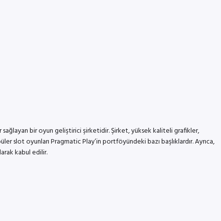
yan bir oyun geliştirici şirketidir. Şirket, yüksek kaliteli grafikler,
er slot oyunları Pragmatic Play’in portföyündeki bazı başlıklardır. Ayrıca,
rak kabul edilir.