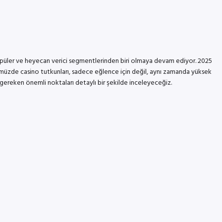
en popüler ve heyecan verici segmentlerinden biri olmaya devam ediyor. 2025
ümüzde casino tutkunları, sadece eğlence için değil, aynı zamanda yüksek
i gereken önemli noktaları detaylı bir şekilde inceleyeceğiz.