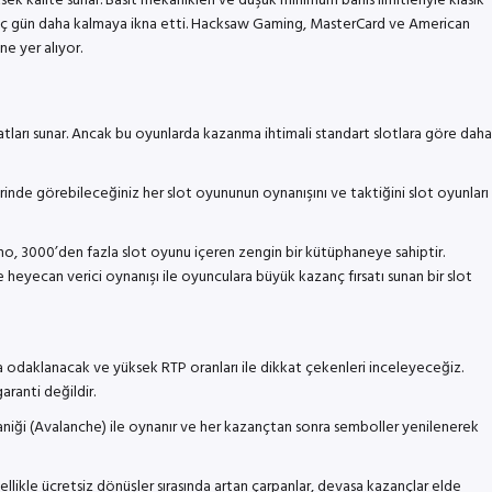
ek kalite sunar. Basit mekanikleri ve düşük minimum bahis limitleriyle klasik
irkaç gün daha kalmaya ikna etti. Hacksaw Gaming, MasterCard ve American
e yer alıyor.
rsatları sunar. Ancak bu oyunlarda kazanma ihtimali standart slotlara göre daha
rinde görebileceğiniz her slot oyununun oynanışını ve taktiğini slot oyunları
no, 3000’den fazla slot oyunu içeren zengin bir kütüphaneye sahiptir.
eyecan verici oynanışı ile oyunculara büyük kazanç fırsatı sunan bir slot
a odaklanacak ve yüksek RTP oranları ile dikkat çekenleri inceleyeceğiz.
aranti değildir.
kaniği (Avalanche) ile oynanır ve her kazançtan sonra semboller yenilenerek
llikle ücretsiz dönüşler sırasında artan çarpanlar, devasa kazançlar elde