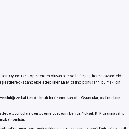
yıcıdır. Oyuncular, köpeklerden oluşan sembolleri eşleştirerek kazanç elde
leştirerek kazanç elde edebilirler. En iyi casino bonuslarını bulmak için
ilirliği ve kalitesi de kritik bir öneme sahiptir. Oyuncular, bu firmaların
n vadede oyunculara geri ödeme yüzdesini belirtir. Yüksek RTP oranına sahip
lmak önemlidir.