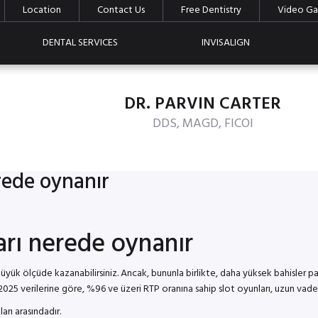
Location
Contact Us
Free Dentistry
Video Gal
DENTAL SERVICES
INVISALIGN
DR. PARVIN CARTER
DDS, MAGD, FICOI
rede oynanır
arı nerede oynanır
k ölçüde kazanabilirsiniz. Ancak, bununla birlikte, daha yüksek bahisler par
. 2025 verilerine göre, %96 ve üzeri RTP oranına sahip slot oyunları, uzun vad
rı arasındadır.