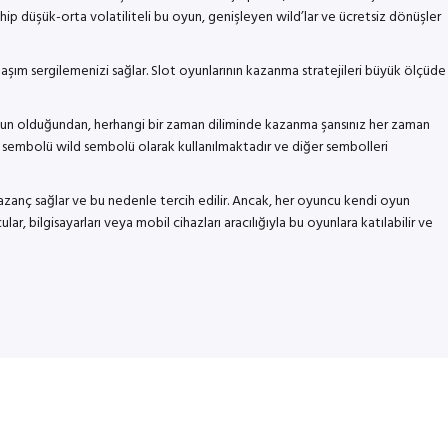
hip düşük-orta volatiliteli bu oyun, genişleyen wild’lar ve ücretsiz dönüşler
aşım sergilemenizi sağlar. Slot oyunlarının kazanma stratejileri büyük ölçüde
r oyun olduğundan, herhangi bir zaman diliminde kazanma şansınız her zaman
 Ra” sembolü wild sembolü olarak kullanılmaktadır ve diğer sembolleri
kazanç sağlar ve bu nedenle tercih edilir. Ancak, her oyuncu kendi oyun
r, bilgisayarları veya mobil cihazları aracılığıyla bu oyunlara katılabilir ve