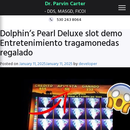
Dr. Parvin Carter
- DDS, MASGD, FICOI
530 243 8064
Dolphin’s Pearl Deluxe slot demo
Entretenimiento tragamonedas
regalado
Posted on
January 11, 2025
January 11, 2025
by
developer