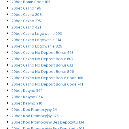
20bet Bonus Code 185
20bet Casino 196
20bet Casino 208
20bet Casino 275
20bet Casino 421
20bet Casino Logowanie 293
20bet Casino Logowanie 314
20bet Casino Logowanie 826
20bet Casino No Deposit Bonus 463
20bet Casino No Deposit Bonus 602
20bet Casino No Deposit Bonus 632
20bet Casino No Deposit Bonus 806
20bet Casino No Deposit Bonus Code 166
20bet Casino No Deposit Bonus Code 741
20bet Kasyno 564
20bet Kasyno 854
20bet Kasyno 910
20bet Kod Promocyjny 24
20bet Kod Promocyjny 376
20bet Kod Promocyjny Bez Depozytu 134
20bet Kod Promocyjny Bez Depozytu 913