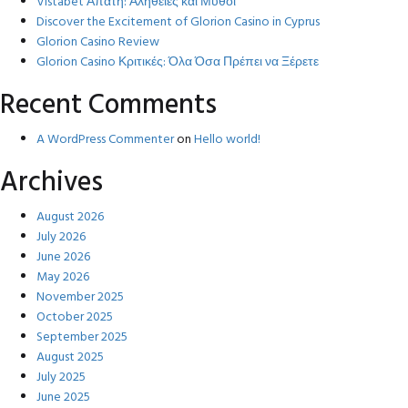
Vistabet Απάτη: Αλήθειες και Μύθοι
Discover the Excitement of Glorion Casino in Cyprus
Glorion Casino Review
Glorion Casino Κριτικές: Όλα Όσα Πρέπει να Ξέρετε
Recent Comments
A WordPress Commenter
on
Hello world!
Archives
August 2026
July 2026
June 2026
May 2026
November 2025
October 2025
September 2025
August 2025
July 2025
June 2025