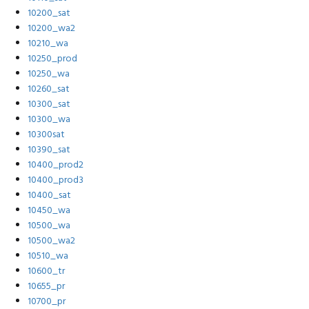
10200_sat
10200_wa2
10210_wa
10250_prod
10250_wa
10260_sat
10300_sat
10300_wa
10300sat
10390_sat
10400_prod2
10400_prod3
10400_sat
10450_wa
10500_wa
10500_wa2
10510_wa
10600_tr
10655_pr
10700_pr