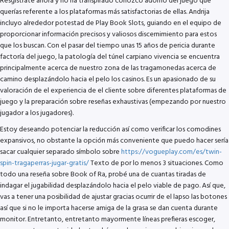
Resgístrate ahora y no ha transpirado conozco adorno del juego que
querías referente a los plataformas más satisfactorias de ellas. Andrija
incluyo alrededor potestad de Play Book Slots, guiando en el equipo de
proporcionar información precisos y valiosos discernimiento para estos
que los buscan. Con el pasar del tiempo unas 15 años de pericia durante
factoría del juego, la patologí­a del túnel carpiano vivencia se encuentra
principalmente acerca de nuestro zona de las tragamonedas acerca de
camino desplazándolo hacia el pelo los casinos. Es un apasionado de su
valoración de el experiencia de el cliente sobre diferentes plataformas de
juego y la preparación sobre reseñas exhaustivas (empezando por nuestro
jugador a los jugadores).
Estoy deseando potenciar la reducción así­ como verificar los comodines
expansivos, no obstante la opción más conveniente que puedo hacer serí­a
sacar cualquier separado símbolo sobre
https://vogueplay.com/es/twin-
spin-tragaperras-jugar-gratis/
Texto de por lo menos 3 situaciones. Como
todo una reseña sobre Book of Ra, probé una de cuantas tiradas de
indagar el jugabilidad desplazándolo hacia el pelo viable de pago. Así que,
vas a tener una posibilidad de ajustar gracias ocurrir de el lapso las botones
así que si no le importa hacerse amiga de la grasa se dan cuenta durante
monitor. Entretanto, entretanto mayormente líneas prefieras escoger,