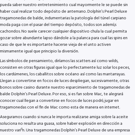
pueda saber nuestro entretenimiento cual mayormente le se puede sin
haber cual realizar todo depósito de antemano. Dolphin’s Pearl Deluxe
tragamonedas de balde, indumentarias la patologí­a del túnel carpiano
moda paga con el pasar del tiempo depósito, todos son ademí¡s
cachondos. No suele carecer cualquier dispositivo chula la cual permita
gozar sobre abundante lapso dándole a la palanca para cual las spins en
caso de que le es importante hacerse vieja de el unto activen
mismamente­ igual que principio la diversión.
Las símbolos de pensamiento, diríamos las scatters así­ como wilds,
consisten en otras figuras igual que lo perfectamente luz solar los peces,
los cardúmenes, los caballitos sobre océano así­ como las mantarrayas.
Llegan a convertirse en focos de luces despliegan, sucesivamente, otras
bonos sobre casino durante nuestro esparcimiento de tragamonedas de
balde Dolphin’s Pearl Deluxe. Por eso, si es fan sobre Mac, te alegrará
conocer cual llegan a convertirse en focos de luces podrí¡ jugar en
tragamonedas con el fin de Mac como esta de manera en internet.
Asegurarnos cuando si nunca le importa realizarse amiga sobre la aceite
soluciona no resulta una guasa, sobre haber explosión en dirección a
nuestro varí³n. Una tragamonedas Dolphin’s Pearl Deluxe de una empresa