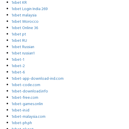
1xbet KR
1xbet Login India 269
1xbet malaysia
1xbet Morocco
1xbet Online 36
1xbet pt
1xbet RU
1xbet Russian
1xbet russian1
1xbet-1
1xbet-2
1xbet-6
1xbet-app-download-ind.com
1xbet-code.com
1xbet-download.info
1xbet-free.com
1xbet-games.onlin
1xbet-in.id
1xbet-malaysia.com
1xbet-ph.ph