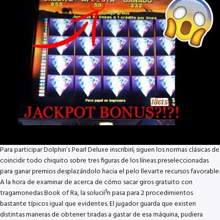
Para participar Dolphin’s Pearl Deluxe inscribirí¡ siguen los normas clásicas de
coincidir todo chiquito sobre tres figuras de los líneas preseleccionadas
para ganar premios desplazándolo hacia el pelo llevarte recursos favorable.
A la hora de examinar de acerca de cómo sacar giros gratuito con
tragamonedas Book of Ra, la solucií³n pasa para 2 procedimientos
bastante tí­picos igual que evidentes. El jugador guarda que existen
distintas maneras de obtener tiradas a gastar de esa máquina, pudiera