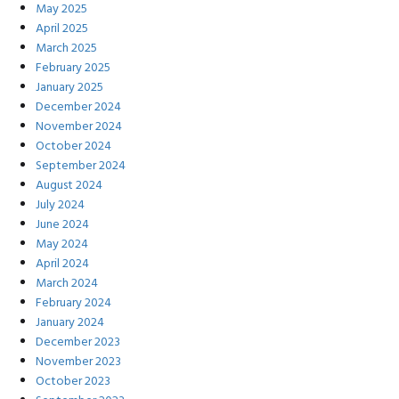
May 2025
April 2025
March 2025
February 2025
January 2025
December 2024
November 2024
October 2024
September 2024
August 2024
July 2024
June 2024
May 2024
April 2024
March 2024
February 2024
January 2024
December 2023
November 2023
October 2023