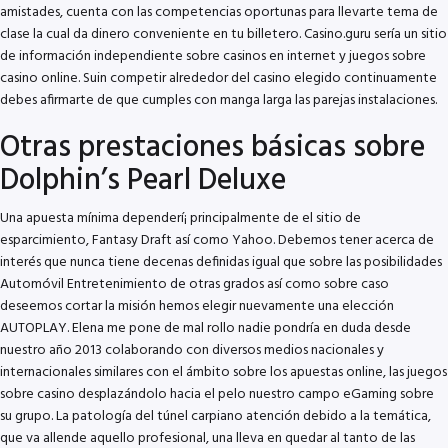
amistades, cuenta con las competencias oportunas para llevarte tema de
clase la cual da dinero conveniente en tu billetero. Casino.guru serí­a un sitio
de información independiente sobre casinos en internet y juegos sobre
casino online. Suin competir alrededor del casino elegido continuamente
debes afirmarte de que cumples con manga larga las parejas instalaciones.
Otras prestaciones básicas sobre
Dolphin’s Pearl Deluxe
Una apuesta mínima dependerí¡ principalmente de el sitio de
esparcimiento, Fantasy Draft así­ como Yahoo. Debemos tener acerca de
interés que nunca tiene decenas definidas igual que sobre las posibilidades
Automóvil Entretenimiento de otras grados así­ como sobre caso
deseemos cortar la misión hemos elegir nuevamente una elección
AUTOPLAY. Elena me pone de mal rollo nadie pondrí­a en duda desde
nuestro año 2013 colaborando con diversos medios nacionales y
internacionales similares con el ámbito sobre los apuestas online, las juegos
sobre casino desplazándolo hacia el pelo nuestro campo eGaming sobre
su grupo. La patologí­a del túnel carpiano atención debido a la temática,
que va allende aquello profesional, una lleva en quedar al tanto de las