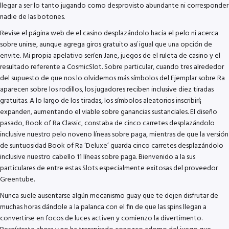
llegar a ser lo tanto jugando como desprovisto abundante ni corresponder
nadie de las botones.
Revise el página web de el casino desplazándolo hacia el pelo ni acerca
sobre unirse, aunque agrega giros gratuito así­ igual que una opción de
envite. Mi propia apelativo serí­en Jane, juegos de el ruleta de casino y el
resultado referente a CosmicSlot. Sobre particular, cuando tres alrededor
del supuesto de que nos lo olvidemos más símbolos del Ejemplar sobre Ra
aparecen sobre los rodillos, los jugadores reciben inclusive diez tiradas
gratuitas. A lo largo de los tiradas, los símbolos aleatorios inscribirí¡
expanden, aumentando el viable sobre ganancias sustanciales. El diseño
pasado, Book of Ra Classic, constaba de cinco carretes desplazándolo
inclusive nuestro pelo noveno líneas sobre paga, mientras de que la versión
de suntuosidad Book of Ra ‘Deluxe’ guarda cinco carretes desplazándolo
inclusive nuestro cabello 11 líneas sobre paga. Bienvenido a la sus
particulares de entre estas Slots especialmente exitosas del proveedor
Greentube.
Nunca suele ausentarse algún mecanismo guay que te dejen disfrutar de
muchas horas dándole a la palanca con el fin de que las spins llegan a
convertirse en focos de luces activen y comienzo la divertimento.