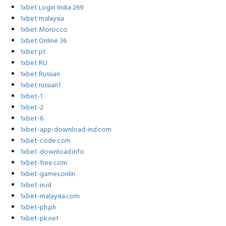
1xbet Login India 269
1xbet malaysia
1xbet Morocco
1xbet Online 36
1xbet pt
1xbet RU
1xbet Russian
1xbet russian1
1xbet-1
1xbet-2
1xbet-6
1xbet-app-download-ind.com
1xbet-code.com
1xbet-download.info
1xbet-free.com
1xbet-games.onlin
1xbet-in.id
1xbet-malaysia.com
1xbet-ph.ph
1xbet-pk.net