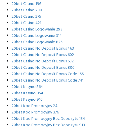
20bet Casino 196
20bet Casino 208
20bet Casino 275
20bet Casino 421
20bet Casino Logowanie 293
20bet Casino Logowanie 314
20bet Casino Logowanie 826
20bet Casino No Deposit Bonus 463
20bet Casino No Deposit Bonus 602
20bet Casino No Deposit Bonus 632
20bet Casino No Deposit Bonus 806
20bet Casino No Deposit Bonus Code 166
20bet Casino No Deposit Bonus Code 741
20bet Kasyno 564
20bet Kasyno 854
20bet Kasyno 910
20bet Kod Promocyjny 24
20bet Kod Promocyjny 376
20bet Kod Promocyjny Bez Depozytu 134
20bet Kod Promocyjny Bez Depozytu 913