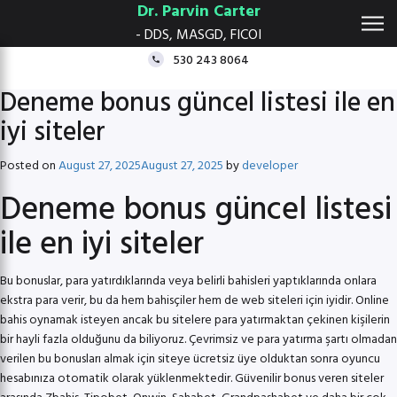
Dr. Parvin Carter
- DDS, MASGD, FICOI
530 243 8064
Deneme bonus güncel listesi ile en
iyi siteler
Posted on
August 27, 2025
August 27, 2025
by
developer
Deneme bonus güncel listesi
ile en iyi siteler
Bu bonuslar, para yatırdıklarında veya belirli bahisleri yaptıklarında onlara
ekstra para verir, bu da hem bahisçiler hem de web siteleri için iyidir. Online
bahis oynamak isteyen ancak bu sitelere para yatırmaktan çekinen kişilerin
bir hayli fazla olduğunu da biliyoruz. Çevrimsiz ve para yatırma şartı olmadan
verilen bu bonusları almak için siteye ücretsiz üye olduktan sonra oyuncu
hesabınıza otomatik olarak yüklenmektedir. Güvenilir bonus veren siteler