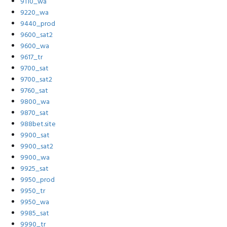
9110_wa
9220_wa
9440_prod
9600_sat2
9600_wa
9617_tr
9700_sat
9700_sat2
9760_sat
9800_wa
9870_sat
988bet.site
9900_sat
9900_sat2
9900_wa
9925_sat
9950_prod
9950_tr
9950_wa
9985_sat
9990_tr