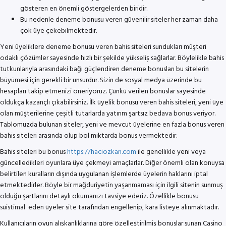
gösteren en önemli göstergelerden biridir.
Bu nedenle deneme bonusu veren güvenilir siteler her zaman daha
çok üye çekebilmektedir.
Yeni üyeliklere deneme bonusu veren bahis siteleri sundukları müşteri
odaklı çözümler sayesinde hızlı bir şekilde yükseliş sağlarlar. Böylelikle bahis
tutkunlarıyla arasındaki bağı güçlendiren deneme bonusları bu sitelerin
büyümesi için gerekli bir unsurdur. Sizin de sosyal medya üzerinde bu
hesapları takip etmenizi öneriyoruz. Çünkü verilen bonuslar sayesinde
oldukça kazançlı çıkabilirsiniz. İlk üyelik bonusu veren bahis siteleri, yeni üye
olan müşterilerine çeşitli tutarlarda yatırım şartsız bedava bonus veriyor.
Tablomuzda bulunan siteler, yeni ve mevcut üyelerine en fazla bonus veren
bahis siteleri arasında olup bol miktarda bonus vermektedir.
Bahis siteleri bu bonus
https://haciozkan.com
ile genellikle yeni veya
güncelledikleri oyunlara üye çekmeyi amaçlarlar. Diğer önemli olan konuysa
belirtilen kuralların dışında uygulanan işlemlerde üyelerin haklarını iptal
etmektedirler. Böyle bir mağduriyetin yaşanmaması için ilgili sitenin sunmuş
olduğu şartlarını detaylı okumanızı tavsiye ederiz. Özellikle bonusu
süistimal eden üyeler site tarafından engellenip, kara listeye alınmaktadır.
Kullanıcıların oyun alışkanlıklarına göre özelleştirilmiş bonuslar sunan Casino