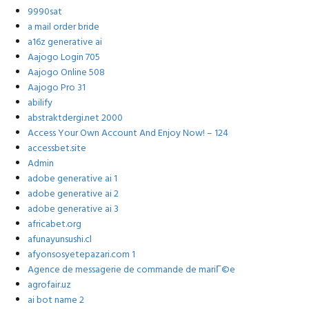
9990sat
a mail order bride
a16z generative ai
Aajogo Login 705
Aajogo Online 508
Aajogo Pro 31
abilify
abstraktdergi.net 2000
Access Your Own Account And Enjoy Now! – 124
accessbet.site
Admin
adobe generative ai 1
adobe generative ai 2
adobe generative ai 3
africabet.org
afunayunsushi.cl
afyonsosyetepazari.com 1
Agence de messagerie de commande de mariГ©e
agrofair.uz
ai bot name 2