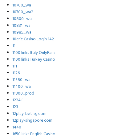
10700_wa
10700_wa2
10800_wa
10831_wa
10985_wa
10cric Casino Login 142
11
1100 links Italy OnlyFans
1100 links Turkey Casino
111
1126
11380_wa
11400_wa
11800_prod
1224 i
123
12play-bet-sg.com
12play-singapore.com
1440
1650 links English Casino