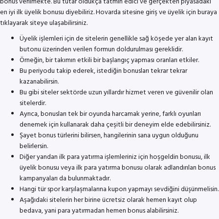
bonus verilmekte. Bu tutar oldukça tatmin edici ve gerçekten piyasadaki
en iyi ilk üyelik bonusu diyebiliriz. Hovarda sitesine giriş ve üyelik için buraya
tıklayarak siteye ulaşabilirsiniz.
Üyelik işlemleri için de sitelerin genellikle sağ köşede yer alan kayıt
butonu üzerinden verilen formun doldurulması gereklidir.
Örneğin, bir takımın etkili bir başlangıç yapması oranları etkiler.
Bu periyodu takip ederek, istediğin bonusları tekrar tekrar
kazanabilirsin.
Bu gibi siteler sektörde uzun yıllardır hizmet veren ve güvenilir olan
sitelerdir.
Ayrıca, bonusları tek bir oyunda harcamak yerine, farklı oyunları
denemek için kullanarak daha çeşitli bir deneyim elde edebilirsiniz.
Şayet bonus türlerini bilirsen, hangilerinin sana uygun olduğunu
belirlersin.
Diğer yandan ilk para yatırma işlemleriniz için hoşgeldin bonusu, ilk
üyelik bonusu veya ilk para yatırma bonusu olarak adlandırılan bonus
kampanyaları da bulunmaktadır.
Hangi tür spor karşılaşmalarına kupon yapmayı sevdiğini düşünmelisin.
Aşağıdaki sitelerin her birine ücretsiz olarak hemen kayıt olup
bedava, yani para yatırmadan hemen bonus alabilirsiniz.