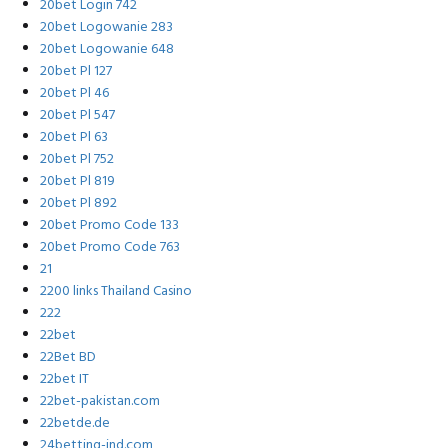
20bet Login 742
20bet Logowanie 283
20bet Logowanie 648
20bet Pl 127
20bet Pl 46
20bet Pl 547
20bet Pl 63
20bet Pl 752
20bet Pl 819
20bet Pl 892
20bet Promo Code 133
20bet Promo Code 763
21
2200 links Thailand Casino
222
22bet
22Bet BD
22bet IT
22bet-pakistan.com
22betde.de
24betting-ind.com