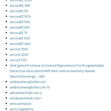
ancorallZ 3000
ancorallZ 308
ancorallZ 50
ancorallZ 50%
ancorallZ 500
ancorallZ 600
ancorallZ 75
ancorallZ 800
ancorallZ dop
ancorZ 1500
ancorZ 2500
ancorZ 500
And-gated Protease-activated Nanosensors For Programmable
Detection Associated With Anti-tumour Immunity Nature
Nanotechnology – 384
andreschweighofer.com
andreschweighofer.com 10
ankaratarotfali.com 2
antalyaerenhali.com 1
anticaetruria.it
anticoagulantia