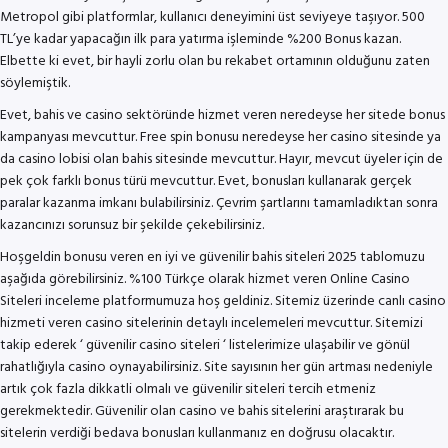
Metropol gibi platformlar, kullanıcı deneyimini üst seviyeye taşıyor. 500
TL’ye kadar yapacağın ilk para yatırma işleminde %200 Bonus kazan.
Elbette ki evet, bir hayli zorlu olan bu rekabet ortamının olduğunu zaten
söylemiştik.
Evet, bahis ve casino sektöründe hizmet veren neredeyse her sitede bonus
kampanyası mevcuttur. Free spin bonusu neredeyse her casino sitesinde ya
da casino lobisi olan bahis sitesinde mevcuttur. Hayır, mevcut üyeler için de
pek çok farklı bonus türü mevcuttur. Evet, bonusları kullanarak gerçek
paralar kazanma imkanı bulabilirsiniz. Çevrim şartlarını tamamladıktan sonra
kazancınızı sorunsuz bir şekilde çekebilirsiniz.
Hoşgeldin bonusu veren en iyi ve güvenilir bahis siteleri 2025 tablomuzu
aşağıda görebilirsiniz. %100 Türkçe olarak hizmet veren Online Casino
Siteleri inceleme platformumuza hoş geldiniz. Sitemiz üzerinde canlı casino
hizmeti veren casino sitelerinin detaylı incelemeleri mevcuttur. Sitemizi
takip ederek ‘ güvenilir casino siteleri ‘ listelerimize ulaşabilir ve gönül
rahatlığıyla casino oynayabilirsiniz. Site sayısının her gün artması nedeniyle
artık çok fazla dikkatli olmalı ve güvenilir siteleri tercih etmeniz
gerekmektedir. Güvenilir olan casino ve bahis sitelerini araştırarak bu
sitelerin verdiği bedava bonusları kullanmanız en doğrusu olacaktır.