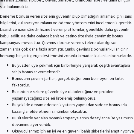
arasında Zbahis, Tipobet, Onwin, Sahabet, Grandpashabet ve daha bir çok
site bulunmakta.
Deneme bonusu veren sitelerin güvenilir olup olmadığını anlamak için lisans
bilgilerini, kullanıcı yorumlarını ve ödeme yöntemlerini incelemeniz gerekir.
Lisanslı ve uzun süredir hizmet veren platformlar, genellikle daha güvenilir
kabul edilir. Ve daha onlarca bahis ve casino sitesinde çevrimsiz bonus
kampanyası mevcuttur. Çevrimsiz bonus veren sitelere olan ilgi son
zamanlarda çok daha fazla artmıştır. Çünkü çevrimsiz bonuslar kullanıcının
herhangi bir şartı gerçekleştirmesini zorunlu kılmadan kullanılan bonuslardır.
Bu yüzden üye çekmek için bir birleriyle yarışarak çeşitli avantajlara
sahip bonuslar vermektedir.
Bonusların çevrim şartları, gerçek değerlerini belirleyen en kritik
faktördür.
Bu nedenle sizlere güvenle üye olabileceğiniz ve problem
yaşamayacağınız siteleri listelemiş bulunuyoruz.
Bu şekilde devam ederseniz yatırım yapmadan sadece bonuslarla
kazançlar elde etmeniz mümkün olacaktır.
Bu sitelerde yer alan bonus kampanyalarının detaylarına ise yazımızın
devamında yer verdik.
Okuyucularımız için en iyi ve en güvenli bahis şirketlerini araştırıyor ve