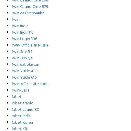
1win Casino Chile 268
1win Casino Chile 879
1win casino spanish
1win fr
1win India
1win Indir 110
1win Login 396
1WIN Official In Russia
1win Site 54
1win Turkiye
1win uzbekistan
1win Yukle 493
1win Yukle 616
1win-officialsite.com
1winRussia
1xbet
1xbet arabic
1xbet casino BD
1xbet india
1xbet Korea
1xbet KR