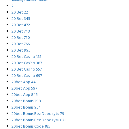
2
20 Bet 22
20 Bet 345
20 Bet 472
20 Bet 743
20 Bet 750
20 Bet 766
20 Bet 995
20 Bet Casino 155
20 Bet Casino 387
20 Bet Casino 557
20 Bet Casino 697
20bet App 44
20bet App 597
20bet App 845
20bet Bonus 298
20bet Bonus 954
20bet Bonus Bez Depozytu 79
20bet Bonus Bez Depozytu 871
20bet Bonus Code 185