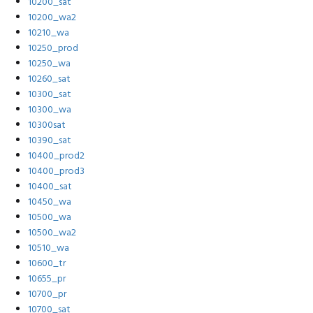
10200_sat
10200_wa2
10210_wa
10250_prod
10250_wa
10260_sat
10300_sat
10300_wa
10300sat
10390_sat
10400_prod2
10400_prod3
10400_sat
10450_wa
10500_wa
10500_wa2
10510_wa
10600_tr
10655_pr
10700_pr
10700_sat