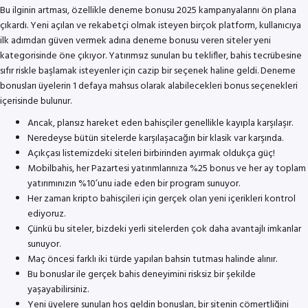
Bu ilginin artması, özellikle deneme bonusu 2025 kampanyalarını ön plana
çıkardı. Yeni açılan ve rekabetçi olmak isteyen birçok platform, kullanıcıya
ilk adımdan güven vermek adına deneme bonusu veren siteler yeni
kategorisinde öne çıkıyor. Yatırımsız sunulan bu teklifler, bahis tecrübesine
sıfır riskle başlamak isteyenler için cazip bir seçenek haline geldi. Deneme
bonusları üyelerin 1 defaya mahsus olarak alabilecekleri bonus seçenekleri
içerisinde bulunur.
Ancak, plansız hareket eden bahisçiler genellikle kayıpla karşılaşır.
Neredeyse bütün sitelerde karşılaşacağın bir klasik var karşında.
Açıkçası listemizdeki siteleri birbirinden ayırmak oldukça güç!
Mobilbahis, her Pazartesi yatırımlarınıza %25 bonus ve her ay toplam
yatırımınızın %10’unu iade eden bir program sunuyor.
Her zaman kripto bahisçileri için gerçek olan yeni içerikleri kontrol
ediyoruz.
Çünkü bu siteler, bizdeki yerli sitelerden çok daha avantajlı imkanlar
sunuyor.
Maç öncesi farklı iki türde yapılan bahsin tutması halinde alınır.
Bu bonuslar ile gerçek bahis deneyimini risksiz bir şekilde
yaşayabilirsiniz.
Yeni üyelere sunulan hoş geldin bonusları, bir sitenin cömertliğini