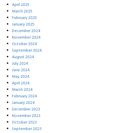
April 2025
March 2025
February 2025
January 2025
December 2024
November 2024
October 2024
September 2024
August 2024
July 2024
June 2024
May 2024
April 2024
March 2024
February 2024
January 2024
December 2023
November 2023
October 2023
September 2023