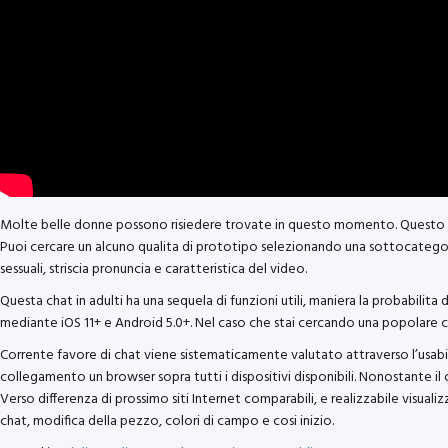
Molte belle donne possono risiedere trovate in questo momento. Questo irrea
Puoi cercare un alcuno qualita di prototipo selezionando una sottocategoria
sessuali, striscia pronuncia e caratteristica del video.
Questa chat in adulti ha una sequela di funzioni utili, maniera la probabilita 
mediante iOS 11+ e Android 5.0+. Nel caso che stai cercando una popolare cha
Corrente favore di chat viene sistematicamente valutato attraverso l’usabilit
collegamento un browser sopra tutti i dispositivi disponibili. Nonostante il
Verso differenza di prossimo siti Internet comparabili, e realizzabile visual
chat, modifica della pezzo, colori di campo e cosi inizio.