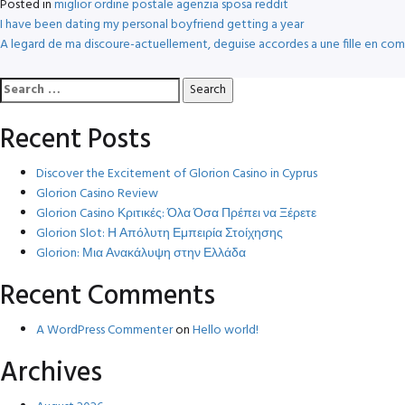
Posted in
miglior ordine postale agenzia sposa reddit
Post
I have been dating my personal boyfriend getting a year
A legard de ma discoure-actuellement, deguise accordes a une fille en com
navigation
Search
for:
Recent Posts
Discover the Excitement of Glorion Casino in Cyprus
Glorion Casino Review
Glorion Casino Κριτικές: Όλα Όσα Πρέπει να Ξέρετε
Glorion Slot: Η Απόλυτη Εμπειρία Στοίχησης
Glorion: Μια Ανακάλυψη στην Ελλάδα
Recent Comments
A WordPress Commenter
on
Hello world!
Archives