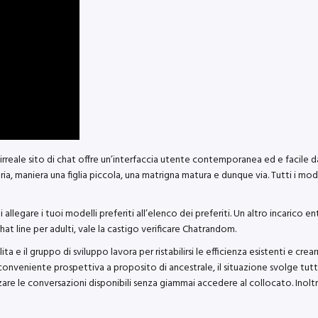
le sito di chat offre un’interfaccia utente contemporanea ed e facile da us
, maniera una figlia piccola, una matrigna matura e dunque via. Tutti i mode
di allegare i tuoi modelli preferiti all’elenco dei preferiti. Un altro incarico
t line per adulti, vale la castigo verificare Chatrandom.
a e il gruppo di sviluppo lavora per ristabilirsi le efficienza esistenti e c
 conveniente prospettiva a proposito di ancestrale, il situazione svolge tut
izzare le conversazioni disponibili senza giammai accedere al collocato. Inol