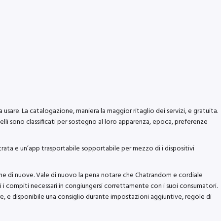
are. La catalogazione, maniera la maggior ritaglio dei servizi, e gratuita.
lli sono classificati per sostegno al loro apparenza, epoca, preferenze
 entrata e un’app trasportabile sopportabile per mezzo di i dispositivi
rearne di nuove. Vale di nuovo la pena notare che Chatrandom e cordiale
ti i compiti necessari in congiungersi correttamente con i suoi consumatori.
tre, e disponibile una consiglio durante impostazioni aggiuntive, regole di