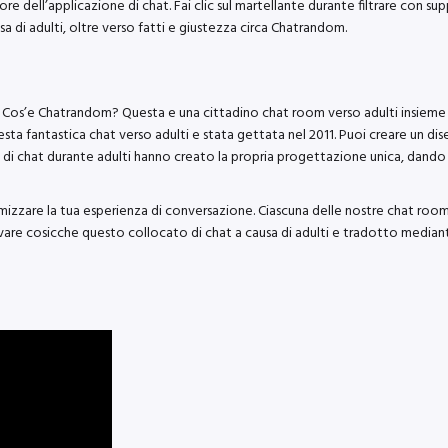
e dell’applicazione di chat. Fai clic sul martellante durante filtrare con su
 di adulti, oltre verso fatti e giustezza circa Chatrandom.
Cos’e Chatrandom? Questa e una cittadino chat room verso adulti insieme ute
a fantastica chat verso adulti e stata gettata nel 2011. Puoi creare un diseg
vita di chat durante adulti hanno creato la propria progettazione unica, dan
mizzare la tua esperienza di conversazione. Ciascuna delle nostre chat room 
evare cosicche questo collocato di chat a causa di adulti e tradotto mediant