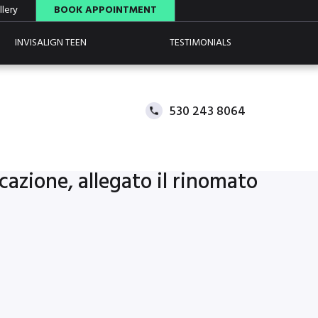
lery
BOOK APPOINTMENT
INVISALIGN TEEN
TESTIMONIALS
530 243 8064
zione, allegato il rinomato