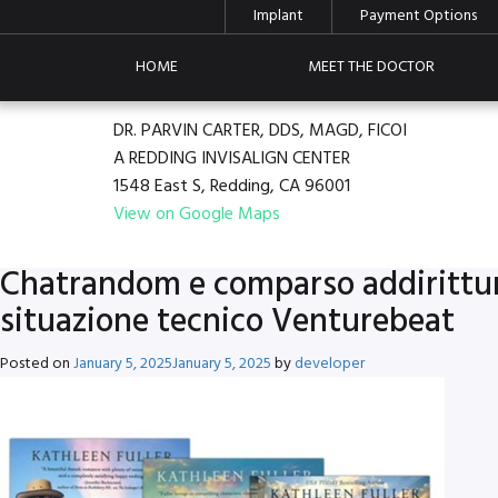
Implant
Payment Options
HOME
MEET THE DOCTOR
DR. PARVIN CARTER, DDS, MAGD, FICOI
A REDDING INVISALIGN CENTER
1548 East S, Redding, CA 96001
View on Google Maps
Chatrandom e comparso addirittura
situazione tecnico Venturebeat
Posted on
January 5, 2025
January 5, 2025
by
developer