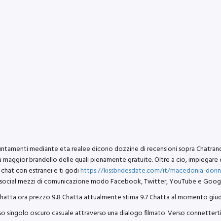
puntamenti mediante eta realee dicono dozzine di recensioni sopra Chatran
a maggior brandello delle quali pienamente gratuite. Oltre a cio, impiegar
 chat con estranei e ti godi
https://kissbridesdate.com/it/macedonia-don
 social mezzi di comunicazione modo Facebook, Twitter, YouTube e Googl
Chatta ora prezzo 9.8 Chatta attualmente stima 9.7 Chatta al momento giud
ngolo oscuro casuale attraverso una dialogo filmato. Verso connetterti insi