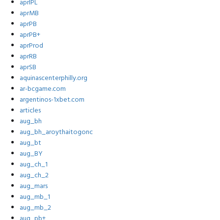
aprIPL
aprMB
aprPB
aprPB+
aprProd
aprRB
aprSB
aquinascenterphilly.org
ar-bcgame.com
argentinos-1xbet.com
articles
aug_bh
aug_bh_aroythaitogonc
aug_bt
aug_BY
aug_ch_1
aug_ch_2
aug_mars
aug_mb_1
aug_mb_2
aug_pb+