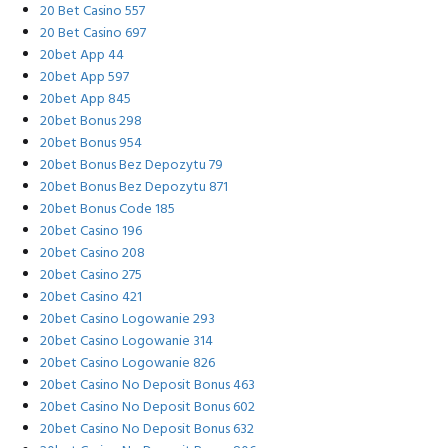
20 Bet Casino 557
20 Bet Casino 697
20bet App 44
20bet App 597
20bet App 845
20bet Bonus 298
20bet Bonus 954
20bet Bonus Bez Depozytu 79
20bet Bonus Bez Depozytu 871
20bet Bonus Code 185
20bet Casino 196
20bet Casino 208
20bet Casino 275
20bet Casino 421
20bet Casino Logowanie 293
20bet Casino Logowanie 314
20bet Casino Logowanie 826
20bet Casino No Deposit Bonus 463
20bet Casino No Deposit Bonus 602
20bet Casino No Deposit Bonus 632