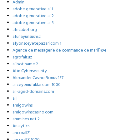
Admin
adobe generative ai 1
adobe generative ai 2
adobe generative ai 3
africabet.org
afunayunsushi.cl
afyonsosyetepazari.com 1
Agence de messagerie de commande de mariГ©e
agrofair.uz
ai bot name 2
AI in Cybersecurity
Alexander Casino Bonus 137
alizeyeniufuklar.com 1000
all-aged-domains.com
alll
amigowins
amigowinscasino.com
amminex.net 2
Analytics
ancorallZ
ancorallZ 1000