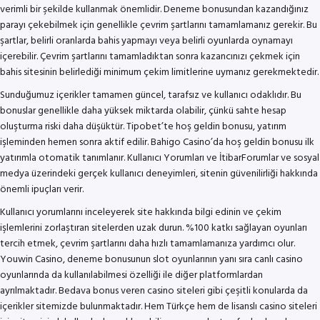
verimli bir şekilde kullanmak önemlidir. Deneme bonusundan kazandığınız
parayı çekebilmek için genellikle çevrim şartlarını tamamlamanız gerekir. Bu
şartlar, belirli oranlarda bahis yapmayı veya belirli oyunlarda oynamayı
içerebilir. Çevrim şartlarını tamamladıktan sonra kazancınızı çekmek için
bahis sitesinin belirlediği minimum çekim limitlerine uymanız gerekmektedir.
Sunduğumuz içerikler tamamen güncel, tarafsız ve kullanıcı odaklıdır. Bu
bonuslar genellikle daha yüksek miktarda olabilir, çünkü sahte hesap
oluşturma riski daha düşüktür. Tipobet’te hoş geldin bonusu, yatırım
işleminden hemen sonra aktif edilir. Bahigo Casino’da hoş geldin bonusu ilk
yatırımla otomatik tanımlanır. Kullanıcı Yorumları ve İtibarForumlar ve sosyal
medya üzerindeki gerçek kullanıcı deneyimleri, sitenin güvenilirliği hakkında
önemli ipuçları verir.
Kullanıcı yorumlarını inceleyerek site hakkında bilgi edinin ve çekim
işlemlerini zorlaştıran sitelerden uzak durun. %100 katkı sağlayan oyunları
tercih etmek, çevrim şartlarını daha hızlı tamamlamanıza yardımcı olur.
Youwin Casino, deneme bonusunun slot oyunlarının yanı sıra canlı casino
oyunlarında da kullanılabilmesi özelliği ile diğer platformlardan
ayrılmaktadır. Bedava bonus veren casino siteleri gibi çeşitli konularda da
içerikler sitemizde bulunmaktadır. Hem Türkçe hem de lisanslı casino siteleri