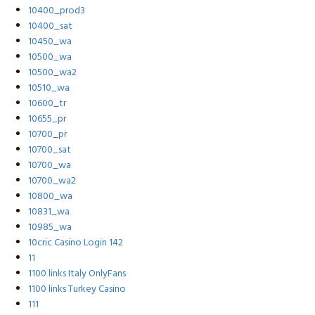
10400_prod3
10400_sat
10450_wa
10500_wa
10500_wa2
10510_wa
10600_tr
10655_pr
10700_pr
10700_sat
10700_wa
10700_wa2
10800_wa
10831_wa
10985_wa
10cric Casino Login 142
11
1100 links Italy OnlyFans
1100 links Turkey Casino
111