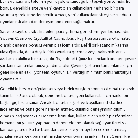
bahis ve casino sitelerinin yeni üyelere sunduğu bir teşvik yöntemidir. Bu
bonus, genellikle siteye yeni kayıt olan kullanıcılara herhangi bir para
yatırma gerektirmeden verilir. Amacı, yeni kullanıcıların siteyi ve sunduğu
oyunları risk almadan deneyimlemelerini sağlamaktır.
Sadece kayıt olarak alınabilen, para yatırma gerektirmeyen bonuslardır.
Youwin Casino ve CrystalBet Casino, basit kayıt süreci sonrası otomatik
olarak deneme bonusu veren platformlardır. Belirli bir kazanç miktarına
ulaştığınızda, daha düşük riskli oyunlara geçmek veya bahis miktarınızı
azaltmak akıllıca bir stratejidir. Bu, elde ettiğiniz kazançları korurken çevrim
şartlarını tamamlamanıza yardımcı olur. Çevrim şartlarını tamamlamak için
genellikle en etkili yöntem, oyunun izin verdiği minimum bahis miktarıyla
oynamaktır.
Genellikle hesap doğrulaması veya belirli bir işlem sonrası otomatik olarak
tanımlanır. Sonuç olarak, deneme bonusu, yeni kullanıcılar için harika bir
başlangıç fırsatı sunar. Ancak, bonusların şart ve koşullarını dikkatlice
incelemek ve buna göre hareket etmek, kullanıcı deneyiminin olumlu
olmasını sağlayacaktır. Deneme bonusları, kullanıcıların bahis platformlarını
herhangi bir yatırım yapmadan denemelerine olanak sağlayan ücretsiz
kampanyalardır. Bu tür bonuslar genellikle yeni üyeleri çekmek amacıyla
sunulur ve gerçek para yatırmadan oyun oynama imkanı tanır. Genellikle