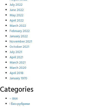
July 2022
June 2022
May 2022
April 2022
March 2022
February 2022
January 2022
November 2021
October 2021
July 2021
April 2021
March 2021
March 2020
April 2018
January 1970
Categories
– 864
! Без рубрики