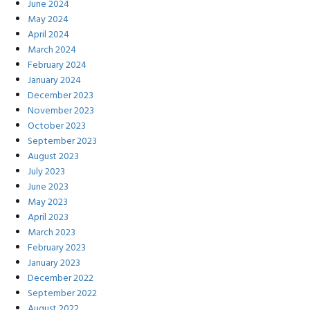
June 2024
May 2024
April 2024
March 2024
February 2024
January 2024
December 2023
November 2023
October 2023
September 2023
August 2023
July 2023
June 2023
May 2023
April 2023
March 2023
February 2023
January 2023
December 2022
September 2022
August 2022