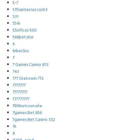
5-7
515santacruz.com3
531
554i
55info.ru 500
566bet.site
6
6rbet.biz
7
7 Games Casino 813
743
777 Gratowin 713
7777777
77777777
777777777
789betcom.site
7games Bet 656
7games Bet Casino 332
7k
8