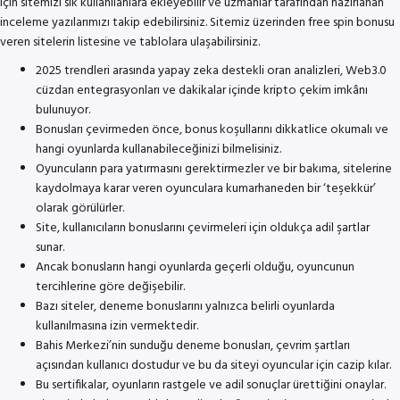
için sitemizi sık kullanılanlara ekleyebilir ve uzmanlar tarafından hazırlanan
inceleme yazılarımızı takip edebilirsiniz. Sitemiz üzerinden free spin bonusu
veren sitelerin listesine ve tablolara ulaşabilirsiniz.
2025 trendleri arasında yapay zeka destekli oran analizleri, Web3.0
cüzdan entegrasyonları ve dakikalar içinde kripto çekim imkânı
bulunuyor.
Bonusları çevirmeden önce, bonus koşullarını dikkatlice okumalı ve
hangi oyunlarda kullanabileceğinizi bilmelisiniz.
Oyuncuların para yatırmasını gerektirmezler ve bir bakıma, sitelerine
kaydolmaya karar veren oyunculara kumarhaneden bir ‘teşekkür’
olarak görülürler.
Site, kullanıcıların bonuslarını çevirmeleri için oldukça adil şartlar
sunar.
Ancak bonusların hangi oyunlarda geçerli olduğu, oyuncunun
tercihlerine göre değişebilir.
Bazı siteler, deneme bonuslarını yalnızca belirli oyunlarda
kullanılmasına izin vermektedir.
Bahis Merkezi’nin sunduğu deneme bonusları, çevrim şartları
açısından kullanıcı dostudur ve bu da siteyi oyuncular için cazip kılar.
Bu sertifikalar, oyunların rastgele ve adil sonuçlar ürettiğini onaylar.